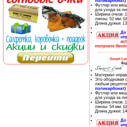
поликарбонат
)
Футляр или меш
для ухода за л
Ширина очков: 1
линзы: 52 мм. Ш
Длина дужки: 13
Д
оп
ас
получите бесп
Smart Lo
Ко
Материал оправ
Это ободковая 
любым рецепто
поликарбонат
)
Футляр или меш
для ухода за л
Ширина очков: 1
линзы: 54 мм. Ш
Длина дужки: 14
Д
оп