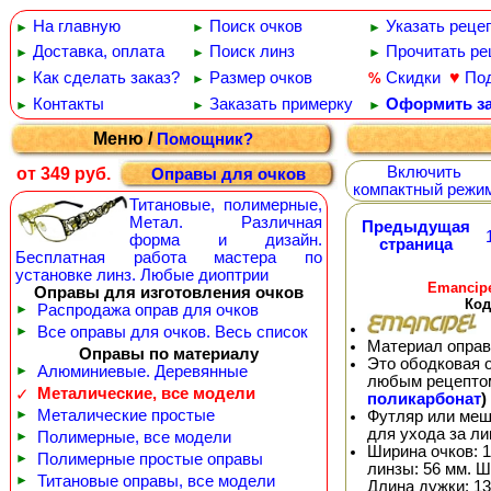
На главную
Поиск очков
Указать реце
►
►
►
Доставка, оплата
Поиск линз
Прочитать ре
►
►
►
♥
Как сделать заказ?
Размер очков
Скидки
По
%
►
►
Контакты
Заказать примерку
Оформить за
►
►
►
Меню /
Помощник?
Включить
от 349 руб.
Оправы для очков
компактный режи
Титановые, полимерные,
Метал. Различная
Предыдущая
форма и дизайн.
страница
Бесплатная работа мастера по
установке линз. Любые диоптрии
Emancipe
Оправы для изготовления очков
Код
►
Распродажа оправ для очков
►
Все оправы для очков. Весь список
Материал оправ
Оправы по материалу
Это ободковая 
►
Алюминиевые. Деревянные
любым рецепто
Металические, все модели
✓
поликарбонат
)
►
Металические простые
Футляр или меш
для ухода за л
►
Полимерные, все модели
Ширина очков: 1
►
Полимерные простые оправы
линзы: 56 мм. Ш
►
Титановые оправы, все модели
Длина дужки: 13