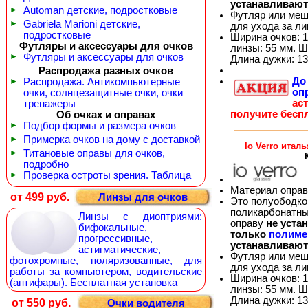
устанавливают
►
Automan детские, подростковые
Футляр или меш
►
Gabriela Marioni детские,
для ухода за л
подростковые
Ширина очков: 1
Футляры и аксессуары для очков
линзы: 55 мм. Ш
►
Футляры и аксессуары для очков
Длина дужки: 13
Распродажа разных очков
Д
►
Распродажа. Антикомпьютерные
оп
очки, солнцезащитные очки, очки
ас
тренажеры
получите бесп
Об очках и оправах
►
Подбор формы и размера очков
►
Примерка очков на дому с доставкой
Io Verro итал
►
Титановые оправы для очков,
подробно
►
Проверка остроты зрения. Таблица
Материал оправ
от 499 руб.
Линзы для очков
Это полуободков
поликарбонатны
Линзы с диоптриями:
оправу
не уста
бифокальные,
только
полиме
прогрессивные,
устанавливают
астигматические,
Футляр или меш
фотохромные, поляризованные, для
для ухода за л
работы за компьютером, водительские
Ширина очков: 1
(антифары). Бесплатная установка
линзы: 55 мм. Ш
Длина дужки: 13
от 550 руб.
Очки водителя