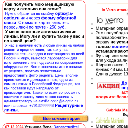
Как получить мою медицинскую
карту и сколько она стоит?
Io Verro итал
optic@a-
Нужно обратится по емайлу
optic.ru
или через
форму обратной
связи
Стоимоть карты вместе с
.
пересылкой по почте - 250 руб.
Материал оправ
У меня сложные астигматические
Это полуободков
линзы. Могу ли я купить такие у вас и
поликарбонатны
по какой цене?
оправу
не уста
У нас в наличии есть любые линзы на любой
только
полиме
рецепт и предпочтения, так как у нас
устанавливают
широкая сеть складов и поставщиков по всей
Футляр или меш
России и миру, имеются лаборатории для
для ухода за л
изготовления линз под заказ на современном
Ширина очков: 1
оборудовании. Все в конечном итоге зависит
линзы: 48 мм. Ш
от рецепта, поэтому желательно
Длина дужки: 13
предоставить фото рецепта. Цены вполне
приемлемые и демократичные, одни из
Д
самых низких в Российской Федерации, так
оп
как поставки идут напрямую от
ас
производителя. Также по всем вопросам по
наличию и заказу линз можно написать
получите бесп
администратору на емэйл optic@a-optic.ru
Рецептурные
или на вотсап +79132444448
линзы.
Gabriela Ma
Ко
Все комментарии
Материал оправ
07.12.2024
Устинова Вера
:
Здравствуйте!