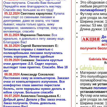
Это ободковая 
Очки получила. Спасибо Вам большое!
любым рецепто
Передайте мою благодарность мастеру.
поликарбонат
)
Спасибо ему большое за его труд!
05.12.2024
Светлана караулова
:
Купила
Футляр или меш
очки спорт со сменными линзами и
для ухода за л
диоптриями, даже не знала, что такие
Ширина очков: 1
бывают, нашла только здесь, вижу
линзы: 53 мм. Ш
прекрасно, занимаюсь спортом, езжу на
Длина дужки: 13
веловипеде, спасибо
09.11.2024
Марианна Павлова
:
Все
Д
идеально, я довольно к лету закажу еще.
оп
Благодарю Вас!
ас
06.10.2024
Сергей Валентинович Е:
получите бесп
Титановые оправы с памятью с
поликарбоными линзами получились
очень хорошие. Легкие удобные
Gabriela Ma
03.09.2024
Снежана
:
Заказала круглые
К
очки диоптрии -2.0. Сидят хорошо,
выглядит тоже приятно. Спасибо. Мне 18
лет
Материал оправ
08.08.2024
Александр Соковлов
:
Это полуободков
Постоянно сижу за компьютером. Заказал
поликарбонатны
очки от компьютерного излучение. Все
оправу
не уста
комфортно глаза заметно перестали
только
полиме
болеть, хотя перерывы нужно делать в
устанавливают
юбом случае. Большое спасибо
Футляр или меш
04.07.2024
Анжелика Геннадьевна К.
:
для ухода за л
Добрый день! Делала у Вас заказ очков.
Ширина очков: 1
Заказ получила. Очень довольна.
Благодарю Вас!
линзы: 51 мм. Ш