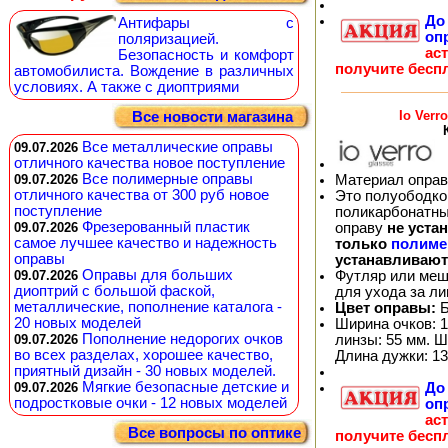
Д
Антифары с
оп
поляризацией.
ас
Безопасность и комфорт
получите бесп
автомобилиста. Вождение в различных
условиях. А также с диоптриями
Io Verr
Все новости магазина
Все металлические оправы
09.07.2026
отличного качества новое поступление
Все полимерные оправы
09.07.2026
Материал оправ
отличного качества от 300 руб новое
Это полуободков
поступление
поликарбонатны
Фрезерованный пластик
09.07.2026
оправу
не уста
самое лучшее качество и надежность
только
полиме
оправы
устанавливают
Оправы для больших
09.07.2026
Футляр или меш
диоптрий с большой фаской,
для ухода за л
металлические, пополнение каталога -
Цвет оправы:
Б
20 новых моделей
Ширина очков: 1
Пополнение недорогих очков
09.07.2026
линзы: 55 мм. Ш
во всех разделах, хорошее качество,
Длина дужки: 13
приятный дизайн - 30 новых моделей.
Мягкие безопасные детские и
09.07.2026
Д
подростковые очки - 12 новых моделей
оп
ас
Все вопросы по оптике
получите бесп