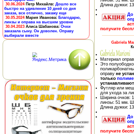
30.06.2024
Петр Михайлв
:
Дошло все
Длина дужки: 13
быстро на удивление 10 дней со дня
заказа, все отлично, закажу еще
Д
30.05.2024
Мария Иванова
:
Благодарю,
оп
линзы и оправа на высшем уровне
ас
30.04.2023
Алиса Шабанова
:
Очки
получите бесп
заказала сыну. Он доволен. Оправу
выбирали вместе
Gabriela Ma
К
Материал оправ
Это полуободков
поликарбонатны
оправу
не уста
только
полиме
устанавливают
Футляр или меш
для ухода за л
Ширина очков: 1
линзы: 51 мм. Ш
Длина дужки: 13
Д
оп
ас
получите бесп