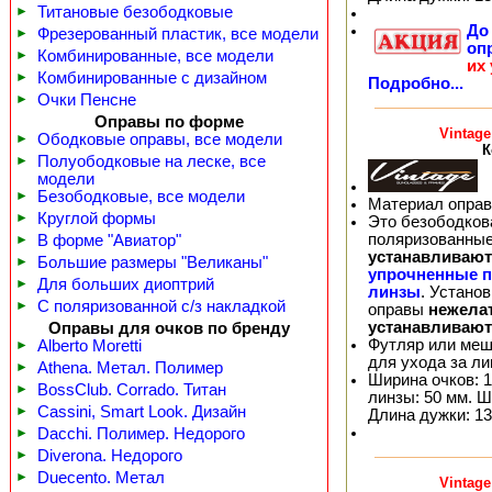
►
Титановые безободковые
Д
►
Фрезерованный пластик, все модели
оп
►
Комбинированные, все модели
их
►
Комбинированные с дизайном
Подробно...
►
Очки Пенсне
Оправы по форме
Vintag
►
Ободковые оправы, все модели
К
►
Полуободковые на леске, все
модели
►
Безободковые, все модели
Материал оправ
►
Круглой формы
Это безободков
поляризованные
►
В форме "Авиатор"
устанавливают
►
Большие размеры "Великаны"
упрочненные 
►
Для больших диоптрий
линзы
. Устано
►
С поляризованной с/з накладкой
оправы
нежела
устанавливают
Оправы для очков по бренду
Футляр или меш
►
Alberto Moretti
для ухода за л
►
Athena. Метал. Полимер
Ширина очков: 1
►
BossClub. Corrado. Титан
линзы: 50 мм. Ш
►
Cassini, Smart Look. Дизайн
Длина дужки: 13
►
Dacchi. Полимер. Недорого
►
Diverona. Недорого
►
Duecento. Метал
Vintag