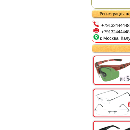
Регистрация не
+79132444448
+79132444448
г. Москва, Калу