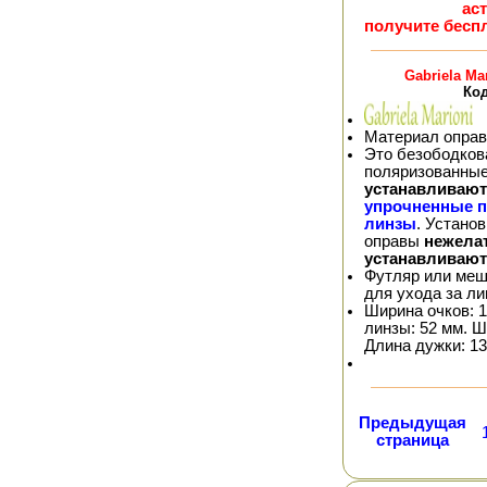
ас
получите бесп
Gabriela Ma
Код
Материал оправ
Это безободков
поляризованные
устанавливают
упрочненные 
линзы
. Устано
оправы
нежела
устанавливают
Футляр или меш
для ухода за л
Ширина очков: 1
линзы: 52 мм. Ш
Длина дужки: 13
Предыдущая
страница