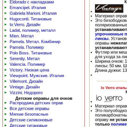
К
►
Eldorado с накладками
►
Emancipel. Италия
►
Gabriela Marioni. Италия
Материал оправ
►
Hugoconti. Титановые
Это безободков
►
Io Verro. Дизайн
поляризованные
устанавливают
►
Ladat, полимер, металл
упрочненные 
►
Mien. Метал
линзы
. Устано
►
Pamela. Метал. Комбинир
оправы
нежела
►
Pamela. Полимер
устанавливают
Футляр или меш
►
Polo Boss. Титановые
для ухода за л
►
Serenity. Метал
Ширина очков: 1
►
Valencia. Полимер
линзы: 50 мм. Ш
►
Victory. Низкая цена
Длина дужки: 13
►
Viewpoint. Мужские. Италия
►
Villemont. Дизайн
►
Vintage. Дизайн
Io Verro итал
►
Vizzini. Недорого
Детские оправы для очков
►
Распродажа детских оправ
Материал оправ
►
Все детские оправы
Это полуободков
►
Мягкие безопасные
поликарбонатны
оправу
не уста
►
Детские силиконовые
только
полиме
►
Детские титановые