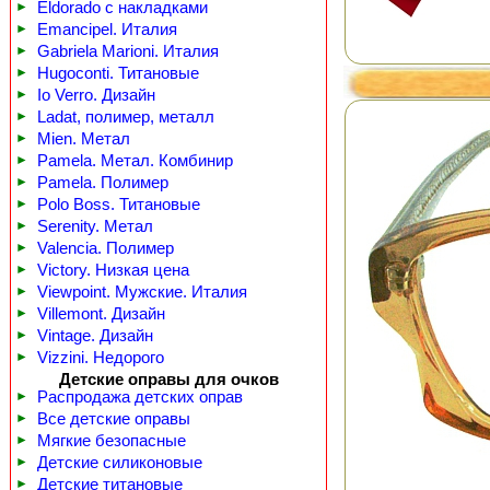
►
Eldorado с накладками
►
Emancipel. Италия
►
Gabriela Marioni. Италия
►
Hugoconti. Титановые
►
Io Verro. Дизайн
►
Ladat, полимер, металл
►
Mien. Метал
►
Pamela. Метал. Комбинир
►
Pamela. Полимер
►
Polo Boss. Титановые
►
Serenity. Метал
►
Valencia. Полимер
►
Victory. Низкая цена
►
Viewpoint. Мужские. Италия
►
Villemont. Дизайн
►
Vintage. Дизайн
►
Vizzini. Недорого
Детские оправы для очков
►
Распродажа детских оправ
►
Все детские оправы
►
Мягкие безопасные
►
Детские силиконовые
►
Детские титановые