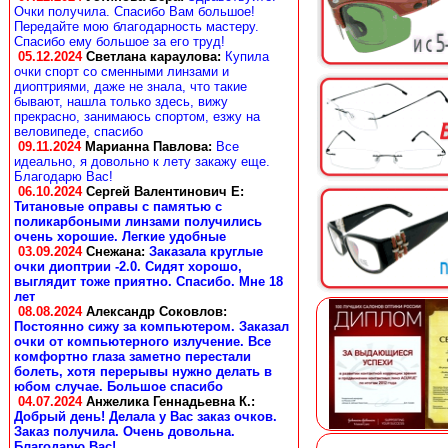
Очки получила. Спасибо Вам большое!
Передайте мою благодарность мастеру.
Спасибо ему большое за его труд!
05.12.2024
Светлана караулова
:
Купила
очки спорт со сменными линзами и
диоптриями, даже не знала, что такие
бывают, нашла только здесь, вижу
прекрасно, занимаюсь спортом, езжу на
веловипеде, спасибо
09.11.2024
Марианна Павлова
:
Все
идеально, я довольно к лету закажу еще.
Благодарю Вас!
06.10.2024
Сергей Валентинович Е:
Титановые оправы с памятью с
поликарбоными линзами получились
очень хорошие. Легкие удобные
03.09.2024
Снежана
:
Заказала круглые
очки диоптрии -2.0. Сидят хорошо,
выглядит тоже приятно. Спасибо. Мне 18
лет
08.08.2024
Александр Соковлов
:
Постоянно сижу за компьютером. Заказал
очки от компьютерного излучение. Все
комфортно глаза заметно перестали
болеть, хотя перерывы нужно делать в
юбом случае. Большое спасибо
04.07.2024
Анжелика Геннадьевна К.
:
Добрый день! Делала у Вас заказ очков.
Заказ получила. Очень довольна.
Благодарю Вас!