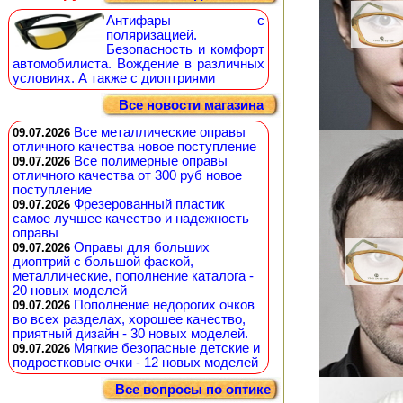
Антифары с
поляризацией.
Безопасность и комфорт
автомобилиста. Вождение в различных
условиях. А также с диоптриями
Все новости магазина
Все металлические оправы
09.07.2026
отличного качества новое поступление
Все полимерные оправы
09.07.2026
отличного качества от 300 руб новое
поступление
Фрезерованный пластик
09.07.2026
самое лучшее качество и надежность
оправы
Оправы для больших
09.07.2026
диоптрий с большой фаской,
металлические, пополнение каталога -
20 новых моделей
Пополнение недорогих очков
09.07.2026
во всех разделах, хорошее качество,
приятный дизайн - 30 новых моделей.
Мягкие безопасные детские и
09.07.2026
подростковые очки - 12 новых моделей
Все вопросы по оптике