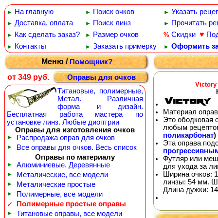
На главную
Поиск очков
Указать реце
►
►
►
Доставка, оплата
Поиск линз
Прочитать ре
►
►
►
♥
Как сделать заказ?
Размер очков
Скидки
По
%
►
►
Контакты
Заказать примерку
Оформить за
►
►
►
Меню /
Помощник?
от 349 руб.
Оправы для очков
Victor
Титановые, полимерные,
Метал. Различная
форма и дизайн.
Материал оправ
Бесплатная работа мастера по
Это ободковая 
установке линз. Любые диоптрии
любым рецепто
Оправы для изготовления очков
поликарбонат
)
►
Распродажа оправ для очков
Эта оправа под
►
Все оправы для очков. Весь список
прогрессивны
Оправы по материалу
Футляр или меш
►
Алюминиевые. Деревянные
для ухода за л
Ширина очков: 1
►
Металические, все модели
линзы: 54 мм. Ш
►
Металические простые
Длина дужки: 14
►
Полимерные, все модели
Полимерные простые оправы
✓
►
Титановые оправы, все модели