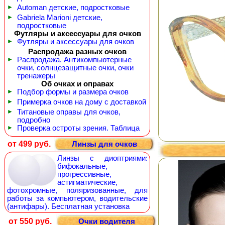
►
Automan детские, подростковые
►
Gabriela Marioni детские,
подростковые
Футляры и аксессуары для очков
►
Футляры и аксессуары для очков
Распродажа разных очков
►
Распродажа. Антикомпьютерные
очки, солнцезащитные очки, очки
тренажеры
Об очках и оправах
►
Подбор формы и размера очков
►
Примерка очков на дому с доставкой
►
Титановые оправы для очков,
подробно
►
Проверка остроты зрения. Таблица
от 499 руб.
Линзы для очков
Линзы с диоптриями:
бифокальные,
прогрессивные,
астигматические,
фотохромные, поляризованные, для
работы за компьютером, водительские
(антифары). Бесплатная установка
от 550 руб.
Очки водителя