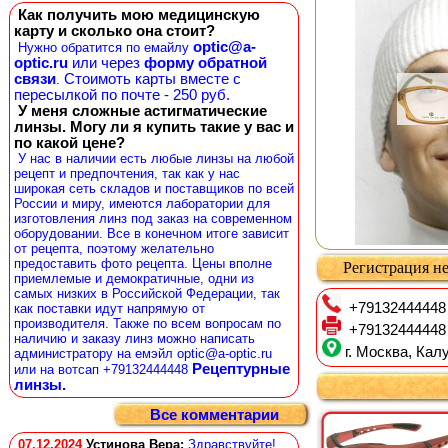
Как получить мою медицинскую
карту и сколько она стоит?
optic@a-
Нужно обратится по емайлу
optic.ru
или через
форму обратной
связи
Стоимоть карты вместе с
.
пересылкой по почте - 250 руб.
У меня сложные астигматические
линзы. Могу ли я купить такие у вас и
по какой цене?
У нас в наличии есть любые линзы на любой
рецепт и предпочтения, так как у нас
широкая сеть складов и поставщиков по всей
России и миру, имеются лаборатории для
изготовления линз под заказ на современном
оборудовании. Все в конечном итоге зависит
от рецепта, поэтому желательно
предоставить фото рецепта. Цены вполне
Регистрация не
приемлемые и демократичные, одни из
самых низких в Российской Федерации, так
+79132444448
как поставки идут напрямую от
производителя. Также по всем вопросам по
+79132444448
наличию и заказу линз можно написать
г. Москва, Калу
администратору на емэйл optic@a-optic.ru
Рецептурные
или на вотсап +79132444448
линзы.
Все комментарии
07.12.2024
Устинова Вера
:
Здравствуйте!