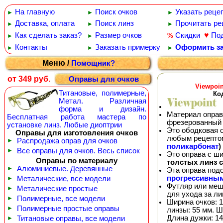
На главную
Поиск очков
Указать реце
►
►
►
Доставка, оплата
Поиск линз
Прочитать ре
►
►
►
♥
Как сделать заказ?
Размер очков
Скидки
По
%
►
►
Контакты
Заказать примерку
Оформить за
►
►
►
Меню /
Помощник?
от 349 руб.
Оправы для очков
Viewpoi
Титановые, полимерные,
Код
Метал. Различная
форма и дизайн.
Материал оправ
Бесплатная работа мастера по
фрезерованный 
установке линз. Любые диоптрии
Это ободковая 
Оправы для изготовления очков
любым рецепто
►
Распродажа оправ для очков
поликарбонат
)
►
Все оправы для очков. Весь список
Это оправа с ш
Оправы по материалу
толстых линз 
►
Алюминиевые. Деревянные
Эта оправа под
прогрессивны
►
Металические, все модели
Футляр или меш
►
Металические простые
для ухода за л
►
Полимерные, все модели
Ширина очков: 1
►
Полимерные простые оправы
линзы: 55 мм. Ш
Длина дужки: 14
►
Титановые оправы, все модели