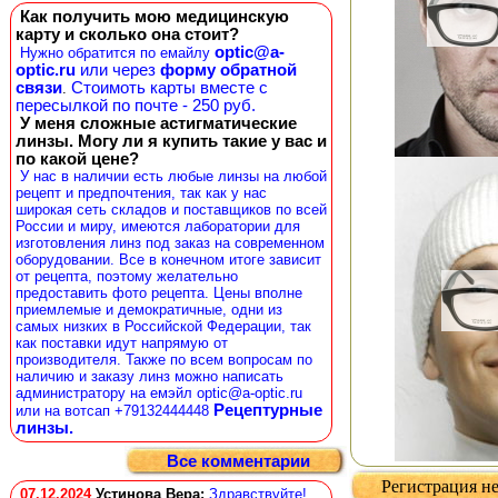
Как получить мою медицинскую
карту и сколько она стоит?
optic@a-
Нужно обратится по емайлу
optic.ru
или через
форму обратной
связи
Стоимоть карты вместе с
.
пересылкой по почте - 250 руб.
У меня сложные астигматические
линзы. Могу ли я купить такие у вас и
по какой цене?
У нас в наличии есть любые линзы на любой
рецепт и предпочтения, так как у нас
широкая сеть складов и поставщиков по всей
России и миру, имеются лаборатории для
изготовления линз под заказ на современном
оборудовании. Все в конечном итоге зависит
от рецепта, поэтому желательно
предоставить фото рецепта. Цены вполне
приемлемые и демократичные, одни из
самых низких в Российской Федерации, так
как поставки идут напрямую от
производителя. Также по всем вопросам по
наличию и заказу линз можно написать
администратору на емэйл optic@a-optic.ru
Рецептурные
или на вотсап +79132444448
линзы.
Все комментарии
Регистрация не
07.12.2024
Устинова Вера
:
Здравствуйте!