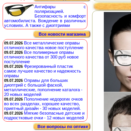
Антифары с
поляризацией.
Безопасность и комфорт
автомобилиста. Вождение в различных
условиях. А также с диоптриями
Все новости магазина
Все металлические оправы
09.07.2026
отличного качества новое поступление
Все полимерные оправы
09.07.2026
отличного качества от 300 руб новое
поступление
Фрезерованный пластик
09.07.2026
самое лучшее качество и надежность
оправы
Оправы для больших
09.07.2026
диоптрий с большой фаской,
металлические, пополнение каталога -
20 новых моделей
Пополнение недорогих очков
09.07.2026
во всех разделах, хорошее качество,
приятный дизайн - 30 новых моделей.
Мягкие безопасные детские и
09.07.2026
подростковые очки - 12 новых моделей
Все вопросы по оптике