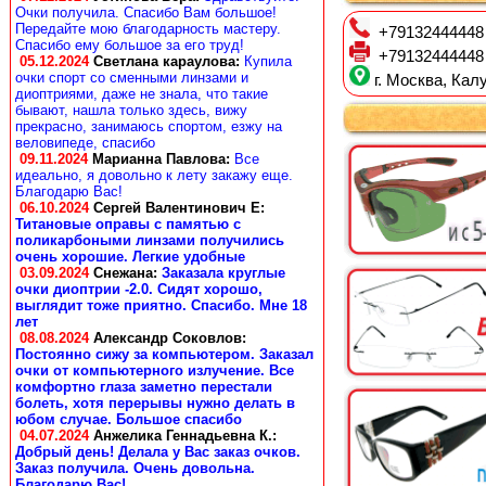
Очки получила. Спасибо Вам большое!
Передайте мою благодарность мастеру.
+79132444448
Спасибо ему большое за его труд!
+79132444448
05.12.2024
Светлана караулова
:
Купила
очки спорт со сменными линзами и
г. Москва, Калу
диоптриями, даже не знала, что такие
бывают, нашла только здесь, вижу
прекрасно, занимаюсь спортом, езжу на
веловипеде, спасибо
09.11.2024
Марианна Павлова
:
Все
идеально, я довольно к лету закажу еще.
Благодарю Вас!
06.10.2024
Сергей Валентинович Е:
Титановые оправы с памятью с
поликарбоными линзами получились
очень хорошие. Легкие удобные
03.09.2024
Снежана
:
Заказала круглые
очки диоптрии -2.0. Сидят хорошо,
выглядит тоже приятно. Спасибо. Мне 18
лет
08.08.2024
Александр Соковлов
:
Постоянно сижу за компьютером. Заказал
очки от компьютерного излучение. Все
комфортно глаза заметно перестали
болеть, хотя перерывы нужно делать в
юбом случае. Большое спасибо
04.07.2024
Анжелика Геннадьевна К.
:
Добрый день! Делала у Вас заказ очков.
Заказ получила. Очень довольна.
Благодарю Вас!