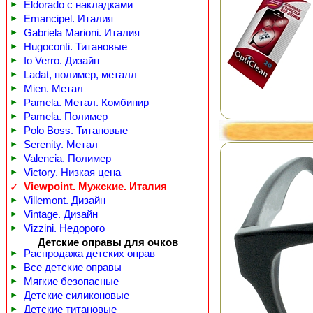
►
Eldorado с накладками
►
Emancipel. Италия
►
Gabriela Marioni. Италия
►
Hugoconti. Титановые
►
Io Verro. Дизайн
►
Ladat, полимер, металл
►
Mien. Метал
►
Pamela. Метал. Комбинир
►
Pamela. Полимер
►
Polo Boss. Титановые
►
Serenity. Метал
►
Valencia. Полимер
►
Victory. Низкая цена
Viewpoint. Мужские. Италия
✓
►
Villemont. Дизайн
►
Vintage. Дизайн
►
Vizzini. Недорого
Детские оправы для очков
►
Распродажа детских оправ
►
Все детские оправы
►
Мягкие безопасные
►
Детские силиконовые
►
Детские титановые