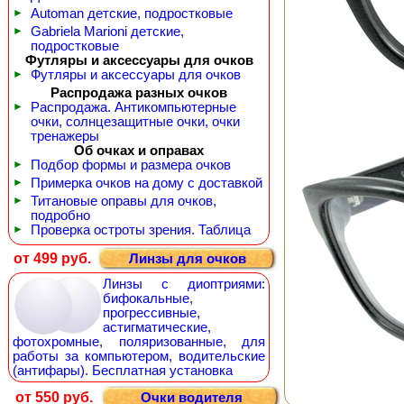
►
Automan детские, подростковые
►
Gabriela Marioni детские,
подростковые
Футляры и аксессуары для очков
►
Футляры и аксессуары для очков
Распродажа разных очков
►
Распродажа. Антикомпьютерные
очки, солнцезащитные очки, очки
тренажеры
Об очках и оправах
►
Подбор формы и размера очков
►
Примерка очков на дому с доставкой
►
Титановые оправы для очков,
подробно
►
Проверка остроты зрения. Таблица
от 499 руб.
Линзы для очков
Линзы с диоптриями:
бифокальные,
прогрессивные,
астигматические,
фотохромные, поляризованные, для
работы за компьютером, водительские
(антифары). Бесплатная установка
от 550 руб.
Очки водителя