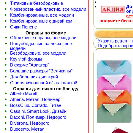
►
Титановые безободковые
Д
►
Фрезерованный пластик, все модели
оп
►
Комбинированные, все модели
ас
получите бесп
►
Комбинированные с дизайном
►
Очки Пенсне
Оправы по форме
►
Ободковые оправы, все модели
Указать рецепт н
►
Полуободковые на леске, все
Подобрать оправ
модели
►
Безободковые, все модели
►
Круглой формы
►
В форме "Авиатор"
►
Большие размеры "Великаны"
►
Для больших диоптрий
►
С поляризованной с/з накладкой
Оправы для очков по бренду
►
Alberto Moretti
►
Athena. Метал. Полимер
►
BossClub. Corrado. Титан
►
Cassini, Smart Look. Дизайн
►
Dacchi. Полимер. Недорого
►
Diverona. Недорого
►
Duecento. Метал