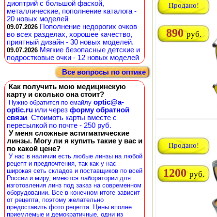
диоптрий с большой фаской,
Продано!
металлические, пополнение каталога -
20 новых моделей
Пополнение недорогих очков
09.07.2026
890
руб.
во всех разделах, хорошее качество,
приятный дизайн - 30 новых моделей.
Мягкие безопасные детские и
09.07.2026
подростковые очки - 12 новых моделей
Все вопросы по оптике
Как получить мою медицинскую
карту и сколько она стоит?
optic@a-
Нужно обратится по емайлу
optic.ru
или через
форму обратной
связи
Стоимоть карты вместе с
.
пересылкой по почте - 250 руб.
У меня сложные астигматические
линзы. Могу ли я купить такие у вас и
Продано!
по какой цене?
У нас в наличии есть любые линзы на любой
рецепт и предпочтения, так как у нас
1200
широкая сеть складов и поставщиков по всей
руб.
России и миру, имеются лаборатории для
изготовления линз под заказ на современном
оборудовании. Все в конечном итоге зависит
от рецепта, поэтому желательно
предоставить фото рецепта. Цены вполне
приемлемые и демократичные, одни из