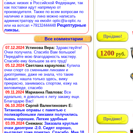
самых низких в Российской Федерации, так
как поставки идут напрямую от
производителя. Также по всем вопросам по
наличию и заказу линз можно написать
администратору на емэйл optic@a-optic.ru
Рецептурные
или на вотсап +79132444448
линзы.
Продано!
Все комментарии
07.12.2024
Устинова Вера
:
Здравствуйте!
1200
Очки получила. Спасибо Вам большое!
руб.
Передайте мою благодарность мастеру.
Спасибо ему большое за его труд!
05.12.2024
Светлана караулова
:
Купила
очки спорт со сменными линзами и
диоптриями, даже не знала, что такие
бывают, нашла только здесь, вижу
прекрасно, занимаюсь спортом, езжу на
веловипеде, спасибо
09.11.2024
Марианна Павлова
:
Все
идеально, я довольно к лету закажу еще.
Благодарю Вас!
06.10.2024
Сергей Валентинович Е:
Титановые оправы с памятью с
поликарбоными линзами получились
Продано!
очень хорошие. Легкие удобные
03.09.2024
Снежана
:
Заказала круглые
очки диоптрии -2.0. Сидят хорошо,
выглядит тоже приятно. Спасибо. Мне 18