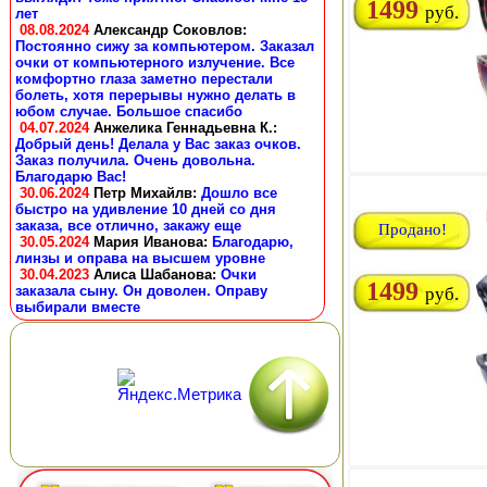
1499
руб.
лет
08.08.2024
Александр Соковлов
:
Постоянно сижу за компьютером. Заказал
очки от компьютерного излучение. Все
комфортно глаза заметно перестали
болеть, хотя перерывы нужно делать в
юбом случае. Большое спасибо
04.07.2024
Анжелика Геннадьевна К.
:
Добрый день! Делала у Вас заказ очков.
Заказ получила. Очень довольна.
Благодарю Вас!
30.06.2024
Петр Михайлв
:
Дошло все
быстро на удивление 10 дней со дня
заказа, все отлично, закажу еще
Продано!
30.05.2024
Мария Иванова
:
Благодарю,
линзы и оправа на высшем уровне
30.04.2023
Алиса Шабанова
:
Очки
1499
заказала сыну. Он доволен. Оправу
руб.
выбирали вместе