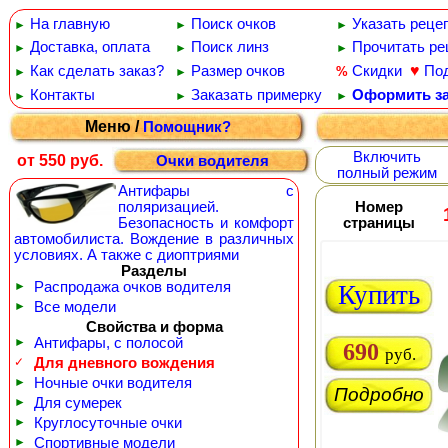
На главную
Поиск очков
Указать реце
►
►
►
Доставка, оплата
Поиск линз
Прочитать ре
►
►
►
♥
Как сделать заказ?
Размер очков
Скидки
По
%
►
►
Контакты
Заказать примерку
Оформить за
►
►
►
Меню /
Помощник?
Включить
от 550 руб.
Очки водителя
полный режим
Антифары с
поляризацией.
Номер
Безопасность и комфорт
страницы
автомобилиста. Вождение в различных
условиях. А также с диоптриями
Разделы
►
Распродажа очков водителя
Купить
►
Все модели
Свойства и форма
►
Антифары, с полосой
690
руб.
✓
Для дневного вождения
►
Ночные очки водителя
Подробно
►
Для сумерек
►
Круглосуточные очки
►
Спортивные модели