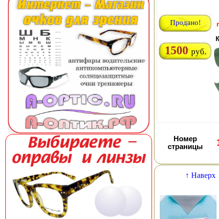
Продано!
К
1500
руб.
Номер
страницы
↑ Наверх