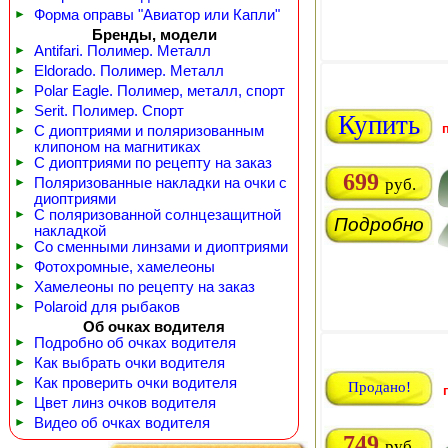
►
Форма оправы "Авиатор или Капли"
Бренды, модели
►
Antifari. Полимер. Металл
►
Eldorado. Полимер. Металл
►
Polar Eagle. Полимер, металл, спорт
►
Serit. Полимер. Спорт
Купить
►
С диоптриями и поляризованным
клипоном на магнитиках
►
С диоптриями по рецепту на заказ
699
►
Поляризованные накладки на очки с
руб.
диоптриями
►
С поляризованной солнцезащитной
Подробно
накладкой
►
Со сменными линзами и диоптриями
►
Фотохромные, хамелеоны
►
Хамелеоны по рецепту на заказ
►
Polaroid для рыбаков
Об очках водителя
►
Подробно об очках водителя
►
Как выбрать очки водителя
►
Как проверить очки водителя
Продано!
►
Цвет линз очков водителя
►
Видео об очках водителя
749
руб.