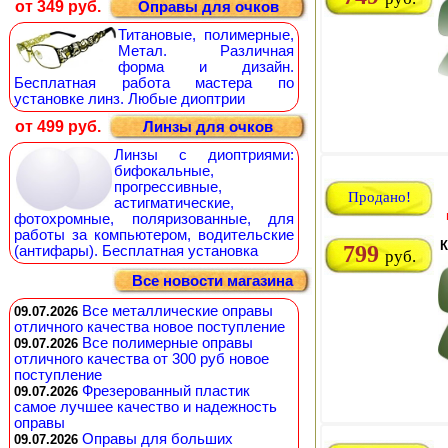
от 349 руб.
Оправы для очков
Титановые, полимерные,
Метал. Различная
форма и дизайн.
Бесплатная работа мастера по
установке линз. Любые диоптрии
от 499 руб.
Линзы для очков
Линзы с диоптриями:
бифокальные,
прогрессивные,
Продано!
астигматические,
фотохромные, поляризованные, для
работы за компьютером, водительские
К
799
(антифары). Бесплатная установка
руб.
Все новости магазина
Все металлические оправы
09.07.2026
отличного качества новое поступление
Все полимерные оправы
09.07.2026
отличного качества от 300 руб новое
поступление
Фрезерованный пластик
09.07.2026
самое лучшее качество и надежность
оправы
Оправы для больших
09.07.2026