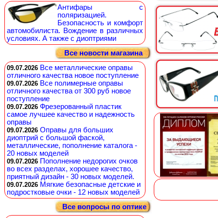
Антифары с
поляризацией.
Безопасность и комфорт
автомобилиста. Вождение в различных
условиях. А также с диоптриями
Все новости магазина
Все металлические оправы
09.07.2026
отличного качества новое поступление
Все полимерные оправы
09.07.2026
отличного качества от 300 руб новое
поступление
Фрезерованный пластик
09.07.2026
самое лучшее качество и надежность
оправы
Оправы для больших
09.07.2026
диоптрий с большой фаской,
металлические, пополнение каталога -
20 новых моделей
Пополнение недорогих очков
09.07.2026
во всех разделах, хорошее качество,
приятный дизайн - 30 новых моделей.
Мягкие безопасные детские и
09.07.2026
подростковые очки - 12 новых моделей
Все вопросы по оптике