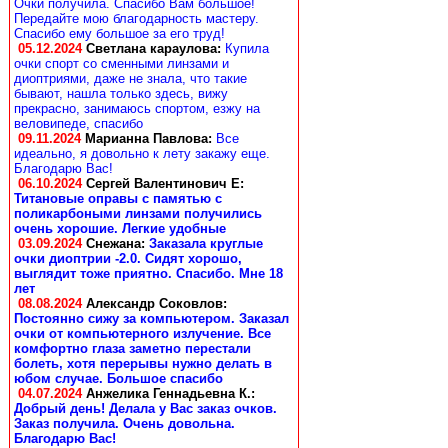
Очки получила. Спасибо Вам большое!
Передайте мою благодарность мастеру.
Спасибо ему большое за его труд!
05.12.2024
Светлана караулова
:
Купила
очки спорт со сменными линзами и
диоптриями, даже не знала, что такие
бывают, нашла только здесь, вижу
прекрасно, занимаюсь спортом, езжу на
веловипеде, спасибо
09.11.2024
Марианна Павлова
:
Все
идеально, я довольно к лету закажу еще.
Благодарю Вас!
06.10.2024
Сергей Валентинович Е:
Титановые оправы с памятью с
поликарбоными линзами получились
очень хорошие. Легкие удобные
03.09.2024
Снежана
:
Заказала круглые
очки диоптрии -2.0. Сидят хорошо,
выглядит тоже приятно. Спасибо. Мне 18
лет
08.08.2024
Александр Соковлов
:
Постоянно сижу за компьютером. Заказал
очки от компьютерного излучение. Все
комфортно глаза заметно перестали
болеть, хотя перерывы нужно делать в
юбом случае. Большое спасибо
04.07.2024
Анжелика Геннадьевна К.
:
Добрый день! Делала у Вас заказ очков.
Заказ получила. Очень довольна.
Благодарю Вас!