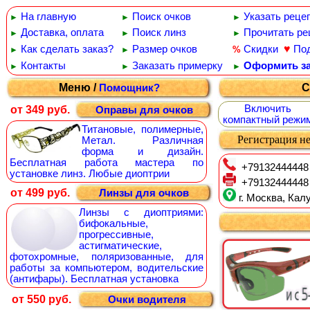
На главную
Поиск очков
Указать реце
►
►
►
Доставка, оплата
Поиск линз
Прочитать ре
►
►
►
♥
Как сделать заказ?
Размер очков
Скидки
По
%
►
►
Контакты
Заказать примерку
Оформить за
►
►
►
Меню /
С
Помощник?
Включить
от 349 руб.
Оправы для очков
компактный режи
Титановые, полимерные,
Регистрация не
Метал. Различная
форма и дизайн.
Бесплатная работа мастера по
+79132444448
установке линз. Любые диоптрии
+79132444448
от 499 руб.
Линзы для очков
г. Москва, Калу
Линзы с диоптриями:
бифокальные,
прогрессивные,
астигматические,
фотохромные, поляризованные, для
работы за компьютером, водительские
(антифары). Бесплатная установка
от 550 руб.
Очки водителя