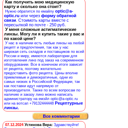
Как получить мою медицинскую
карту и сколько она стоит?
optic@a-
Нужно обратится по емайлу
optic.ru
или через
форму обратной
связи
Стоимоть карты вместе с
.
пересылкой по почте - 250 руб.
У меня сложные астигматические
линзы. Могу ли я купить такие у вас и
по какой цене?
У нас в наличии есть любые линзы на любой
рецепт и предпочтения, так как у нас
широкая сеть складов и поставщиков по всей
России и миру, имеются лаборатории для
изготовления линз под заказ на современном
оборудовании. Все в конечном итоге зависит
от рецепта, поэтому желательно
предоставить фото рецепта. Цены вполне
приемлемые и демократичные, одни из
самых низких в Российской Федерации, так
как поставки идут напрямую от
производителя. Также по всем вопросам по
наличию и заказу линз можно написать
администратору на емэйл optic@a-optic.ru
Рецептурные
или на вотсап +79132444448
линзы.
Все комментарии
07.12.2024
Устинова Вера
:
Здравствуйте!