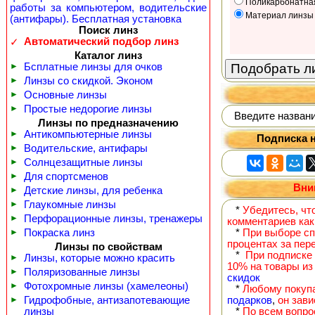
Поликарбонатна
работы за компьютером, водительские
Материал линзы
(антифары). Бесплатная установка
Поиск линз
Автоматический подбор линз
✓
Каталог линз
►
Бсплатные линзы для очков
►
Линзы со скидкой. Эконом
►
Основные линзы
►
Простые недорогие линзы
Введите название
Линзы по предназначению
►
Антикомпьютерные линзы
Подписка н
►
Водительские, антифары
►
Солнцезащитные линзы
►
Для спортсменов
Вни
►
Детские линзы, для ребенка
►
Глаукомные линзы
*
Убедитесь, чт
►
Перфорационные линзы, тренажеры
комментариев как
►
Покраска линз
*
При выборе сп
процентах за пер
Линзы по свойствам
*
При подписке 
►
Линзы, которые можно красить
10% на товары из
►
Поляризованные линзы
скидок
►
Фотохромные линзы (хамелеоны)
*
Любому покупа
►
Гидрофобные, антизапотевающие
подарков
,
он зави
линзы
*
По всем вопро