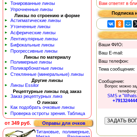
►
Тонированные линзы
Вам ответят в бл
►
Упрочненные линзы
Подписка н
Линзы по строению и форме
►
Астигматические линзы
►
Утонченные линзы
►
Асферические линзы
►
Лентикулярные линзы
Ваши ФИО:
►
Бифокальные линзы
►
Прогрессивные линзы
Ваш E-mail:
Линзы по материалу
Ваш телефон:
►
Полимерные линзы
►
Поликарбонатные линзы
Тема сообщения:
►
Стеклянные (минеральные) линзы
Другие линзы
Сообщение:
►
Линзы Essilor
Вопрос можно за
телефону
Рецептурные линзы под заказ
SMS и "Whats
►
Заказ рецептурных линз
+79132444
О линзах
►
Как подобрать очковые линзы
►
Проверка остроты зрения. Таблица
от 349 руб.
Оправы для очков
Титановые, полимерные,
Метал. Различная