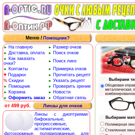
Меню /
Помощник?
На главную
Размер очков
►
►
Доставка, оплата
Поиск очков
►
►
Как заказать
►
Поиск линз
►
очки?
Контакты
Примерка очков
►
►
♥
Подарки
Прочитать рецепт
►
Выбираем ти
Скидки
Указать рецепт
%
►
Ободковая оправ
Помощник
Проверить зрение
►
►
металлическая, 
Корзина
Новости
►
►
комбинированна
Оформить заказ
Обратная связь
►
►
от 499 руб.
Линзы для очков
Линзы с диоптриями:
Выбираем мат
бифокальные,
прогрессивные,
Полимерная лин
астигматические,
Стеклянная лин
фотохромные, поляризованные, для