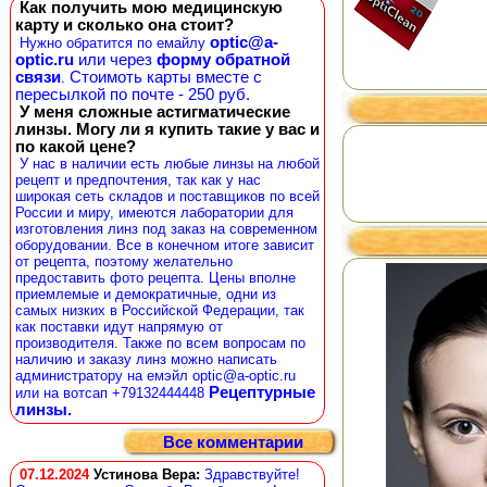
Как получить мою медицинскую
карту и сколько она стоит?
optic@a-
Нужно обратится по емайлу
optic.ru
или через
форму обратной
связи
Стоимоть карты вместе с
.
пересылкой по почте - 250 руб.
У меня сложные астигматические
линзы. Могу ли я купить такие у вас и
по какой цене?
У нас в наличии есть любые линзы на любой
рецепт и предпочтения, так как у нас
широкая сеть складов и поставщиков по всей
России и миру, имеются лаборатории для
изготовления линз под заказ на современном
оборудовании. Все в конечном итоге зависит
от рецепта, поэтому желательно
предоставить фото рецепта. Цены вполне
приемлемые и демократичные, одни из
самых низких в Российской Федерации, так
как поставки идут напрямую от
производителя. Также по всем вопросам по
наличию и заказу линз можно написать
администратору на емэйл optic@a-optic.ru
Рецептурные
или на вотсап +79132444448
линзы.
Все комментарии
07.12.2024
Устинова Вера
:
Здравствуйте!