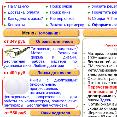
На главную
Поиск очков
Указать реце
►
►
►
Доставка, оплата
Поиск линз
Прочитать ре
►
►
►
♥
Как сделать заказ?
Размер очков
Скидки
По
%
►
►
Контакты
Заказать примерку
Оформить за
►
►
►
Меню /
Помощник?
от 349 руб.
Оправы для очков
Prius 
Титановые, полимерные,
К
Метал. Различная
Материал оправ
форма и дизайн.
100% защита от
Бесплатная работа мастера по
Линзы антиблик
установке линз. Любые диоптрии
EMI покрытие -
металлизирован
от 499 руб.
Линзы для очков
электромагнитн
Оказывают расс
Линзы с диоптриями:
Это готовые оч
бифокальные,
Переустановк
прогрессивные,
невозможна.
Д
астигматические,
диоптриями
ну
фотохромные, поляризованные, для
линзы
Здесь
работы за компьютером, водительские
К этим очкам в
(антифары). Бесплатная установка
ухода за очками
Ширина очков: 1
от 550 руб.
Очки водителя
линзы: 52 мм. Ш