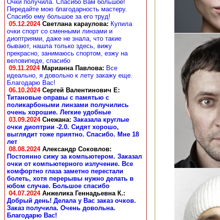
Очки получила. Спасибо Вам большое!
Передайте мою благодарность мастеру.
Спасибо ему большое за его труд!
05.12.2024
Светлана караулова
:
Купила
очки спорт со сменными линзами и
диоптриями, даже не знала, что такие
бывают, нашла только здесь, вижу
прекрасно, занимаюсь спортом, езжу на
веловипеде, спасибо
09.11.2024
Марианна Павлова
:
Все
идеально, я довольно к лету закажу еще.
Благодарю Вас!
06.10.2024
Сергей Валентинович Е:
Титановые оправы с памятью с
поликарбоными линзами получились
очень хорошие. Легкие удобные
03.09.2024
Снежана
:
Заказала круглые
очки диоптрии -2.0. Сидят хорошо,
выглядит тоже приятно. Спасибо. Мне 18
лет
08.08.2024
Александр Соковлов
:
Постоянно сижу за компьютером. Заказал
очки от компьютерного излучение. Все
комфортно глаза заметно перестали
болеть, хотя перерывы нужно делать в
юбом случае. Большое спасибо
04.07.2024
Анжелика Геннадьевна К.
:
Добрый день! Делала у Вас заказ очков.
Заказ получила. Очень довольна.
Благодарю Вас!