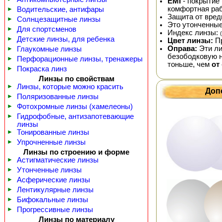
EMI
- покрытие
комфортная раб
►
Водительские, антифары
Защита от вред
►
Солнцезащитные линзы
Это утонченные
►
Для спортсменов
Индекс линзы:
►
Детские линзы, для ребенка
Цвет линзы:
Пр
Оправа:
Эти ли
►
Глаукомные линзы
безободковую н
►
Перфорационные линзы, тренажеры
тоньше, чем
от 
►
Покраска линз
Линзы по свойствам
►
Линзы, которые можно красить
Доп
►
Поляризованные линзы
►
Фотохромные линзы (хамелеоны)
►
Гидрофобные, антизапотевающие
линзы
►
Тонированные линзы
►
Упрочненные линзы
Линзы по строению и форме
►
Астигматические линзы
►
Утонченные линзы
►
Асферические линзы
►
Лентикулярные линзы
►
Бифокальные линзы
►
Прогрессивные линзы
Линзы по материалу