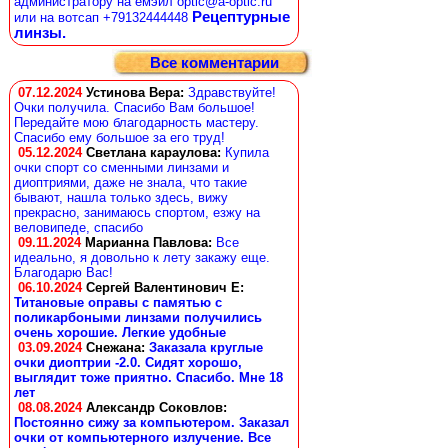
администратору на емэйл optic@a-optic.ru
Рецептурные
или на вотсап +79132444448
линзы.
Все комментарии
07.12.2024
Устинова Вера
:
Здравствуйте!
Очки получила. Спасибо Вам большое!
Передайте мою благодарность мастеру.
Спасибо ему большое за его труд!
05.12.2024
Светлана караулова
:
Купила
очки спорт со сменными линзами и
диоптриями, даже не знала, что такие
бывают, нашла только здесь, вижу
прекрасно, занимаюсь спортом, езжу на
веловипеде, спасибо
09.11.2024
Марианна Павлова
:
Все
идеально, я довольно к лету закажу еще.
Благодарю Вас!
06.10.2024
Сергей Валентинович Е:
Титановые оправы с памятью с
поликарбоными линзами получились
очень хорошие. Легкие удобные
03.09.2024
Снежана
:
Заказала круглые
очки диоптрии -2.0. Сидят хорошо,
выглядит тоже приятно. Спасибо. Мне 18
лет
08.08.2024
Александр Соковлов
:
Постоянно сижу за компьютером. Заказал
очки от компьютерного излучение. Все