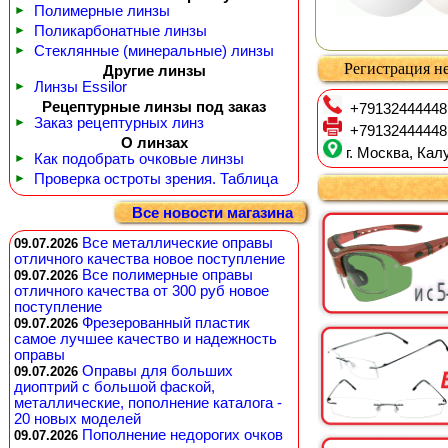
►
Полимерные линзы
►
Поликарбонатные линзы
►
Стеклянные (минеральные) линзы
Регистрация не
Другие линзы
►
Линзы Essilor
Рецептурные линзы под заказ
+79132444448
►
Заказ рецептурных линз
+79132444448
О линзах
г. Москва, Калу
►
Как подобрать очковые линзы
►
Проверка остроты зрения. Таблица
Все новости магазина
Все металлические оправы
09.07.2026
отличного качества новое поступление
Все полимерные оправы
09.07.2026
отличного качества от 300 руб новое
поступление
Фрезерованный пластик
09.07.2026
самое лучшее качество и надежность
оправы
Оправы для больших
09.07.2026
диоптрий с большой фаской,
металлические, пополнение каталога -
20 новых моделей
Пополнение недорогих очков
09.07.2026