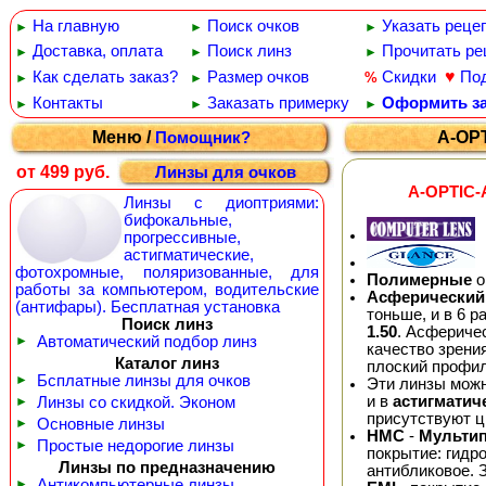
На главную
Поиск очков
Указать реце
►
►
►
Доставка, оплата
Поиск линз
Прочитать ре
►
►
►
♥
Как сделать заказ?
Размер очков
Скидки
По
%
►
►
Контакты
Заказать примерку
Оформить за
►
►
►
Меню /
A-OPT
Помощник?
от 499 руб.
Линзы для очков
A-OPTIC-А
Линзы с диоптриями:
бифокальные,
прогрессивные,
астигматические,
фотохромные, поляризованные, для
Полимерные
о
работы за компьютером, водительские
Асферический
(антифары). Бесплатная установка
тоньше, и в 6 
Поиск линз
1.50
. Асфериче
►
Автоматический подбор линз
качество зрени
Каталог линз
плоский профил
►
Бсплатные линзы для очков
Эти линзы можн
и в
астигматич
►
Линзы со скидкой. Эконом
присутствуют ц
►
Основные линзы
HMC
-
Мульти
►
Простые недорогие линзы
покрытие: гидр
Линзы по предназначению
антибликовое. 
►
Антикомпьютерные линзы