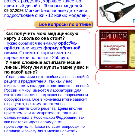
во всех разделах, хорошее качество,
приятный дизайн - 30 новых моделей.
Мягкие безопасные детские и
09.07.2026
подростковые очки - 12 новых моделей
Все вопросы по оптике
Как получить мою медицинскую
карту и сколько она стоит?
optic@a-
Нужно обратится по емайлу
optic.ru
или через
форму обратной
связи
Стоимоть карты вместе с
.
пересылкой по почте - 250 руб.
У меня сложные астигматические
линзы. Могу ли я купить такие у вас и
по какой цене?
У нас в наличии есть любые линзы на любой
рецепт и предпочтения, так как у нас
широкая сеть складов и поставщиков по всей
России и миру, имеются лаборатории для
изготовления линз под заказ на современном
оборудовании. Все в конечном итоге зависит
от рецепта, поэтому желательно
предоставить фото рецепта. Цены вполне
приемлемые и демократичные, одни из
самых низких в Российской Федерации, так
как поставки идут напрямую от
производителя. Также по всем вопросам по
наличию и заказу линз можно написать