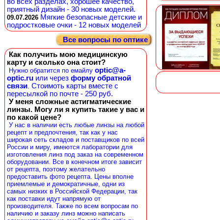
во всех разделах, хорошее качество,
приятный дизайн - 30 новых моделей.
Мягкие безопасные детские и
09.07.2026
подростковые очки - 12 новых моделей
Все вопросы по оптике
Как получить мою медицинскую
карту и сколько она стоит?
optic@a-
Нужно обратится по емайлу
optic.ru
или через
форму обратной
связи
Стоимоть карты вместе с
.
пересылкой по почте - 250 руб.
У меня сложные астигматические
линзы. Могу ли я купить такие у вас и
по какой цене?
У нас в наличии есть любые линзы на любой
рецепт и предпочтения, так как у нас
широкая сеть складов и поставщиков по всей
России и миру, имеются лаборатории для
изготовления линз под заказ на современном
оборудовании. Все в конечном итоге зависит
от рецепта, поэтому желательно
предоставить фото рецепта. Цены вполне
приемлемые и демократичные, одни из
самых низких в Российской Федерации, так
как поставки идут напрямую от
производителя. Также по всем вопросам по
наличию и заказу линз можно написать