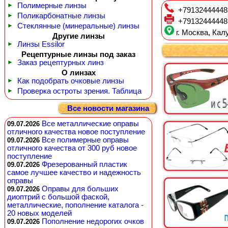
►
Полимерные линзы
+79132444448
►
Поликарбонатные линзы
+79132444448
►
Стеклянные (минеральные) линзы
г. Москва, Калу
Другие линзы
►
Линзы Essilor
Рецептурные линзы под заказ
►
Заказ рецептурных линз
О линзах
►
Как подобрать очковые линзы
►
Проверка остроты зрения. Таблица
Все новости магазина
Все металлические оправы
09.07.2026
отличного качества новое поступление
Все полимерные оправы
09.07.2026
отличного качества от 300 руб новое
поступление
Фрезерованный пластик
09.07.2026
самое лучшее качество и надежность
оправы
Оправы для больших
09.07.2026
диоптрий с большой фаской,
металлические, пополнение каталога -
20 новых моделей
Пополнение недорогих очков
09.07.2026