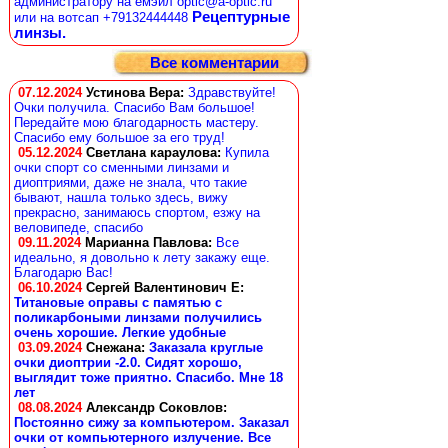
администратору на емэйл optic@a-optic.ru
Рецептурные
или на вотсап +79132444448
линзы.
Все комментарии
07.12.2024
Устинова Вера
:
Здравствуйте!
Очки получила. Спасибо Вам большое!
Передайте мою благодарность мастеру.
Спасибо ему большое за его труд!
05.12.2024
Светлана караулова
:
Купила
очки спорт со сменными линзами и
диоптриями, даже не знала, что такие
бывают, нашла только здесь, вижу
прекрасно, занимаюсь спортом, езжу на
веловипеде, спасибо
09.11.2024
Марианна Павлова
:
Все
идеально, я довольно к лету закажу еще.
Благодарю Вас!
06.10.2024
Сергей Валентинович Е:
Титановые оправы с памятью с
поликарбоными линзами получились
очень хорошие. Легкие удобные
03.09.2024
Снежана
:
Заказала круглые
очки диоптрии -2.0. Сидят хорошо,
выглядит тоже приятно. Спасибо. Мне 18
лет
08.08.2024
Александр Соковлов
:
Постоянно сижу за компьютером. Заказал
очки от компьютерного излучение. Все