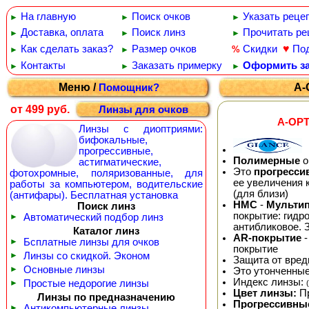
На главную
Поиск очков
Указать реце
►
►
►
Доставка, оплата
Поиск линз
Прочитать ре
►
►
►
♥
Как сделать заказ?
Размер очков
Скидки
По
%
►
►
Контакты
Заказать примерку
Оформить за
►
►
►
Меню /
A-
Помощник?
от 499 руб.
Линзы для очков
A-OPT
Линзы с диоптриями:
бифокальные,
прогрессивные,
Полимерные
о
астигматические,
Это
прогресси
фотохромные, поляризованные, для
ее увеличения 
работы за компьютером, водительские
(для близи)
(антифары). Бесплатная установка
HMC
-
Мульти
Поиск линз
покрытие: гидр
►
Автоматический подбор линз
антибликовое. 
Каталог линз
AR-покрытие
-
►
Бсплатные линзы для очков
покрытие
►
Линзы со скидкой. Эконом
Защита от вред
►
Основные линзы
Это утонченные
Индекс линзы:
►
Простые недорогие линзы
Цвет линзы:
Пр
Линзы по предназначению
Прогрессивны
►
Антикомпьютерные линзы