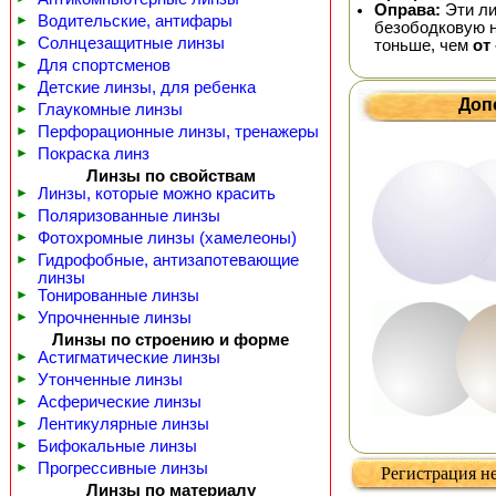
Оправа:
Эти ли
►
Водительские, антифары
безободковую н
►
Солнцезащитные линзы
тоньше, чем
от 
►
Для спортсменов
►
Детские линзы, для ребенка
Доп
►
Глаукомные линзы
►
Перфорационные линзы, тренажеры
►
Покраска линз
Линзы по свойствам
►
Линзы, которые можно красить
►
Поляризованные линзы
►
Фотохромные линзы (хамелеоны)
►
Гидрофобные, антизапотевающие
линзы
►
Тонированные линзы
►
Упрочненные линзы
Линзы по строению и форме
►
Астигматические линзы
►
Утонченные линзы
►
Асферические линзы
►
Лентикулярные линзы
►
Бифокальные линзы
►
Прогрессивные линзы
Регистрация не
Линзы по материалу