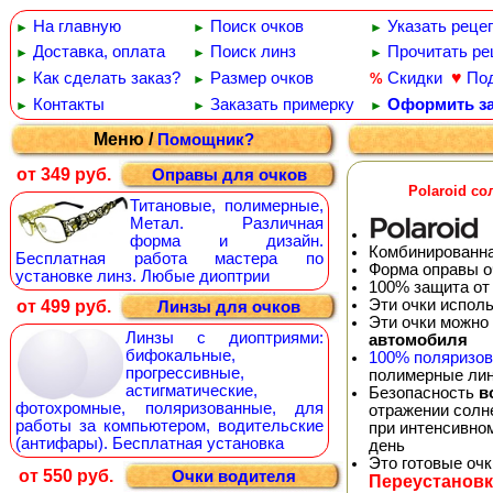
На главную
Поиск очков
Указать реце
►
►
►
Доставка, оплата
Поиск линз
Прочитать ре
►
►
►
♥
Как сделать заказ?
Размер очков
Скидки
По
%
►
►
Контакты
Заказать примерку
Оформить за
►
►
►
Меню /
Помощник?
от 349 руб.
Оправы для очков
Polaroid с
Титановые, полимерные,
Метал. Различная
форма и дизайн.
Комбинированна
Бесплатная работа мастера по
Форма оправы оч
установке линз. Любые диоптрии
100% защита от
Эти очки испол
от 499 руб.
Линзы для очков
Эти очки можно
Линзы с диоптриями:
автомобиля
бифокальные,
100% поляризо
прогрессивные,
полимерные лин
астигматические,
Безопасность
в
фотохромные, поляризованные, для
отражении солне
работы за компьютером, водительские
при интенсивно
(антифары). Бесплатная установка
день
Это готовые оч
от 550 руб.
Очки водителя
Переустановк