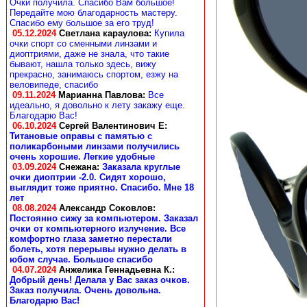
Очки получила. Спасибо Вам большое!
Передайте мою благодарность мастеру.
Спасибо ему большое за его труд!
05.12.2024
Светлана караулова
:
Купила
очки спорт со сменными линзами и
диоптриями, даже не знала, что такие
бывают, нашла только здесь, вижу
прекрасно, занимаюсь спортом, езжу на
веловипеде, спасибо
09.11.2024
Марианна Павлова
:
Все
идеально, я довольно к лету закажу еще.
Благодарю Вас!
06.10.2024
Сергей Валентинович Е:
Титановые оправы с памятью с
поликарбоными линзами получились
очень хорошие. Легкие удобные
03.09.2024
Снежана
:
Заказала круглые
очки диоптрии -2.0. Сидят хорошо,
выглядит тоже приятно. Спасибо. Мне 18
лет
08.08.2024
Александр Соковлов
:
Постоянно сижу за компьютером. Заказал
очки от компьютерного излучение. Все
комфортно глаза заметно перестали
болеть, хотя перерывы нужно делать в
юбом случае. Большое спасибо
04.07.2024
Анжелика Геннадьевна К.
:
Добрый день! Делала у Вас заказ очков.
Заказ получила. Очень довольна.
Благодарю Вас!