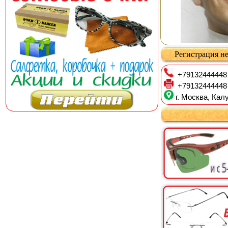
Регистрация не
+79132444448
+79132444448
г. Москва, Калу