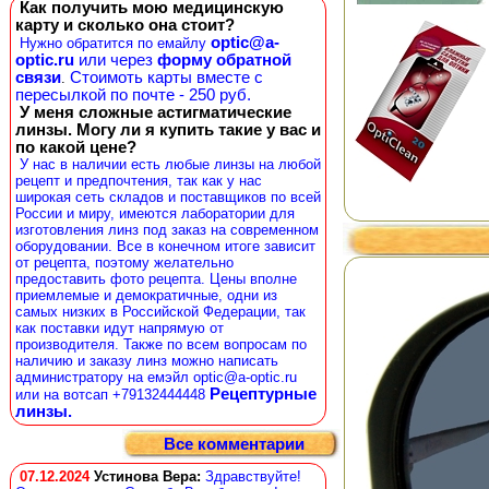
Как получить мою медицинскую
карту и сколько она стоит?
optic@a-
Нужно обратится по емайлу
optic.ru
или через
форму обратной
связи
Стоимоть карты вместе с
.
пересылкой по почте - 250 руб.
У меня сложные астигматические
линзы. Могу ли я купить такие у вас и
по какой цене?
У нас в наличии есть любые линзы на любой
рецепт и предпочтения, так как у нас
широкая сеть складов и поставщиков по всей
России и миру, имеются лаборатории для
изготовления линз под заказ на современном
оборудовании. Все в конечном итоге зависит
от рецепта, поэтому желательно
предоставить фото рецепта. Цены вполне
приемлемые и демократичные, одни из
самых низких в Российской Федерации, так
как поставки идут напрямую от
производителя. Также по всем вопросам по
наличию и заказу линз можно написать
администратору на емэйл optic@a-optic.ru
Рецептурные
или на вотсап +79132444448
линзы.
Все комментарии
07.12.2024
Устинова Вера
:
Здравствуйте!