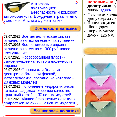
невозможна.
Д
Антифары с
диоптриями
ну
поляризацией.
линзы
Здесь
Безопасность и комфорт
Футляр или меш
автомобилиста. Вождение в различных
для ухода за л
условиях. А также с диоптриями
Производитель
Швейцария
Все новости магазина
Ширина очков: 1
дужки: 125 мм.
Все металлические оправы
09.07.2026
отличного качества новое поступление
Все полимерные оправы
09.07.2026
отличного качества от 300 руб новое
поступление
Фрезерованный пластик
09.07.2026
самое лучшее качество и надежность
оправы
Оправы для больших
09.07.2026
диоптрий с большой фаской,
металлические, пополнение каталога -
20 новых моделей
Пополнение недорогих очков
09.07.2026
во всех разделах, хорошее качество,
приятный дизайн - 30 новых моделей.
Мягкие безопасные детские и
09.07.2026
подростковые очки - 12 новых моделей
Все вопросы по оптике