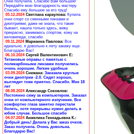
Очки получила. Спасибо Вам большое!
Передайте мою благодарность мастеру.
Спасибо ему большое за его труд!
05.12.2024
Светлана караулова
:
Купила
очки спорт со сменными линзами и
диоптриями, даже не знала, что такие
бывают, нашла только здесь, вижу
прекрасно, занимаюсь спортом, езжу на
веловипеде, спасибо
09.11.2024
Марианна Павлова
:
Все
идеально, я довольно к лету закажу еще.
Благодарю Вас!
06.10.2024
Сергей Валентинович Е:
Титановые оправы с памятью с
поликарбоными линзами получились
очень хорошие. Легкие удобные
03.09.2024
Снежана
:
Заказала круглые
очки диоптрии -2.0. Сидят хорошо,
выглядит тоже приятно. Спасибо. Мне 18
лет
08.08.2024
Александр Соковлов
:
Постоянно сижу за компьютером. Заказал
очки от компьютерного излучение. Все
комфортно глаза заметно перестали
болеть, хотя перерывы нужно делать в
юбом случае. Большое спасибо
04.07.2024
Анжелика Геннадьевна К.
:
Добрый день! Делала у Вас заказ очков.
Заказ получила. Очень довольна.
Благодарю Вас!