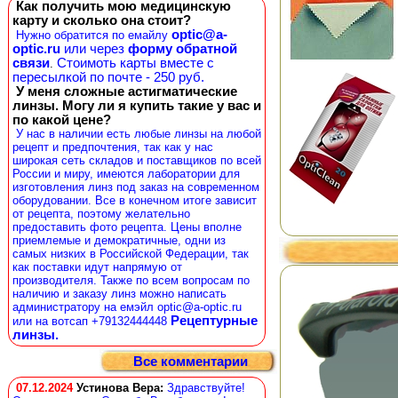
Как получить мою медицинскую
карту и сколько она стоит?
optic@a-
Нужно обратится по емайлу
optic.ru
или через
форму обратной
связи
Стоимоть карты вместе с
.
пересылкой по почте - 250 руб.
У меня сложные астигматические
линзы. Могу ли я купить такие у вас и
по какой цене?
У нас в наличии есть любые линзы на любой
рецепт и предпочтения, так как у нас
широкая сеть складов и поставщиков по всей
России и миру, имеются лаборатории для
изготовления линз под заказ на современном
оборудовании. Все в конечном итоге зависит
от рецепта, поэтому желательно
предоставить фото рецепта. Цены вполне
приемлемые и демократичные, одни из
самых низких в Российской Федерации, так
как поставки идут напрямую от
производителя. Также по всем вопросам по
наличию и заказу линз можно написать
администратору на емэйл optic@a-optic.ru
Рецептурные
или на вотсап +79132444448
линзы.
Все комментарии
07.12.2024
Устинова Вера
:
Здравствуйте!