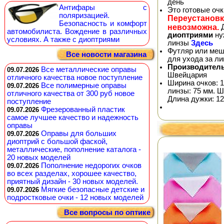
день
Антифары с
Это готовые оч
поляризацией.
Переустановк
Безопасность и комфорт
невозможна.
Д
автомобилиста. Вождение в различных
диоптриями
ну
условиях. А также с диоптриями
линзы
Здесь
Футляр или меш
Все новости магазина
для ухода за л
Производитель
Все металлические оправы
09.07.2026
Швейцария
отличного качества новое поступление
Ширина очков: 1
Все полимерные оправы
09.07.2026
линзы: 75 мм. Ш
отличного качества от 300 руб новое
Длина дужки: 12
поступление
Фрезерованный пластик
09.07.2026
самое лучшее качество и надежность
оправы
Оправы для больших
09.07.2026
диоптрий с большой фаской,
металлические, пополнение каталога -
20 новых моделей
Пополнение недорогих очков
09.07.2026
во всех разделах, хорошее качество,
приятный дизайн - 30 новых моделей.
Мягкие безопасные детские и
09.07.2026
подростковые очки - 12 новых моделей
Все вопросы по оптике