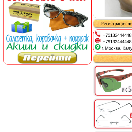
Регистрация не
+79132444448
+79132444448
г. Москва, Калу