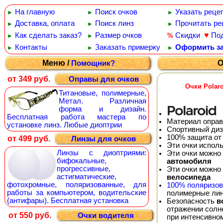
На главную
Поиск очков
Указать реце
►
►
►
Доставка, оплата
Поиск линз
Прочитать ре
►
►
►
♥
Как сделать заказ?
Размер очков
Скидки
По
%
►
►
Контакты
Заказать примерку
Оформить за
►
►
►
Меню /
О
Помощник?
от 349 руб.
Оправы для очков
Очки Polar
Титановые, полимерные,
Метал. Различная
форма и дизайн.
Бесплатная работа мастера по
Материал оправ
установке линз. Любые диоптрии
Спортивный диз
100% защита от
от 499 руб.
Линзы для очков
Эти очки испол
Линзы с диоптриями:
Эти очки можно
бифокальные,
автомобиля
прогрессивные,
Эти очки можно
астигматические,
велосипеда
фотохромные, поляризованные, для
100% поляризо
работы за компьютером, водительские
полимерные лин
(антифары). Бесплатная установка
Безопасность
в
отражении солне
от 550 руб.
Очки водителя
при интенсивно