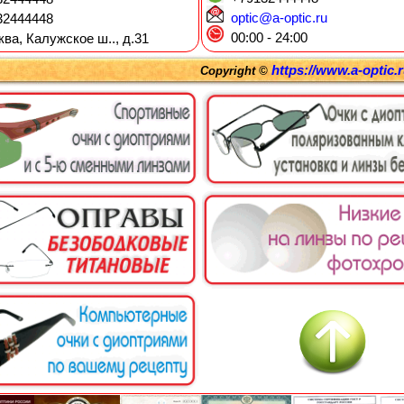
optic@a-optic.ru
2444448
00:00 - 24:00
ква, Калужское ш.., д.31
https://www.a-optic.
Copyright ©