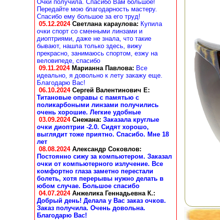
Очки получила. Спасибо Вам большое!
Передайте мою благодарность мастеру.
Спасибо ему большое за его труд!
05.12.2024
Светлана караулова
:
Купила
очки спорт со сменными линзами и
диоптриями, даже не знала, что такие
бывают, нашла только здесь, вижу
прекрасно, занимаюсь спортом, езжу на
веловипеде, спасибо
09.11.2024
Марианна Павлова
:
Все
идеально, я довольно к лету закажу еще.
Благодарю Вас!
06.10.2024
Сергей Валентинович Е:
Титановые оправы с памятью с
поликарбоными линзами получились
очень хорошие. Легкие удобные
03.09.2024
Снежана
:
Заказала круглые
очки диоптрии -2.0. Сидят хорошо,
выглядит тоже приятно. Спасибо. Мне 18
лет
08.08.2024
Александр Соковлов
:
Постоянно сижу за компьютером. Заказал
очки от компьютерного излучение. Все
комфортно глаза заметно перестали
болеть, хотя перерывы нужно делать в
юбом случае. Большое спасибо
04.07.2024
Анжелика Геннадьевна К.
:
Добрый день! Делала у Вас заказ очков.
Заказ получила. Очень довольна.
Благодарю Вас!