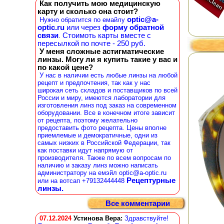
Как получить мою медицинскую
карту и сколько она стоит?
optic@a-
Нужно обратится по емайлу
optic.ru
или через
форму обратной
связи
Стоимоть карты вместе с
.
пересылкой по почте - 250 руб.
У меня сложные астигматические
линзы. Могу ли я купить такие у вас и
по какой цене?
У нас в наличии есть любые линзы на любой
рецепт и предпочтения, так как у нас
широкая сеть складов и поставщиков по всей
России и миру, имеются лаборатории для
изготовления линз под заказ на современном
оборудовании. Все в конечном итоге зависит
от рецепта, поэтому желательно
предоставить фото рецепта. Цены вполне
приемлемые и демократичные, одни из
самых низких в Российской Федерации, так
как поставки идут напрямую от
производителя. Также по всем вопросам по
наличию и заказу линз можно написать
администратору на емэйл optic@a-optic.ru
Рецептурные
или на вотсап +79132444448
линзы.
Все комментарии
07.12.2024
Устинова Вера
:
Здравствуйте!