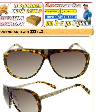
модель soln-am-1118c3