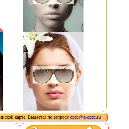
цинской карте
.
Выдается
по запросу
optic@a-optic.ru