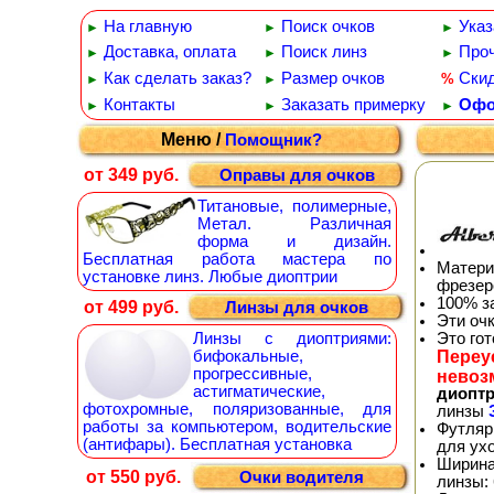
На главную
Поиск очков
Указ
►
►
►
Доставка, оплата
Поиск линз
Проч
►
►
►
Как сделать заказ?
Размер очков
Ски
%
►
►
Контакты
Заказать примерку
Офо
►
►
►
Меню /
Помощник?
от 349 руб.
Оправы для очков
Титановые, полимерные,
Метал. Различная
форма и дизайн.
Бесплатная работа мастера по
Матери
установке линз. Любые диоптрии
фрезер
100% з
от 499 руб.
Линзы для очков
Эти оч
Это го
Линзы с диоптриями:
Переу
бифокальные,
прогрессивные,
невоз
астигматические,
диопт
фотохромные, поляризованные, для
линзы
работы за компьютером, водительские
Футляр
(антифары). Бесплатная установка
для ух
Ширина
от 550 руб.
Очки водителя
линзы: 