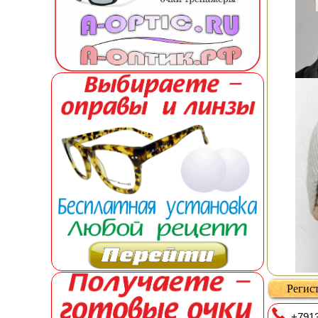
Регист
+7913