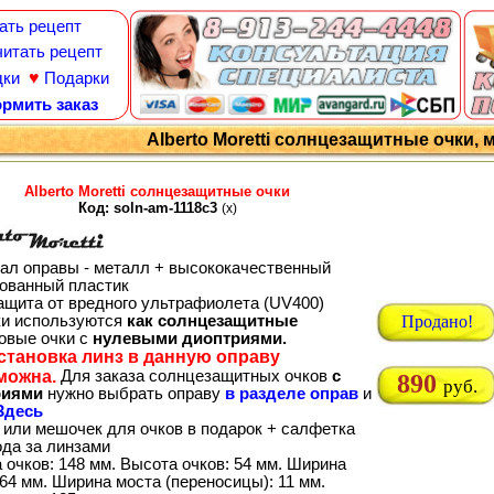
ать рецепт
итать рецепт
♥
дки
Подарки
рмить заказ
Alberto Moretti солнцезащитные очки, 
Alberto Moretti солнцезащитные очки
Код: soln-am-1118c3
(x)
ал оправы - металл + высококачественный
ованный пластик
ащита от вредного ультрафиолета (UV400)
ки используются
как солнцезащитные
Продано!
товые очки с
нулевыми диоптриями.
становка линз в данную оправу
можна.
Для заказа солнцезащитных очков
с
890
руб.
риями
нужно выбрать оправу
в разделе оправ
и
Здесь
 или мешочек для очков в подарок + салфетка
ода за линзами
 очков: 148 мм. Высота очков: 54 мм. Ширина
64 мм. Ширина моста (переносицы): 11 мм.