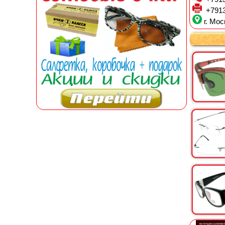
+7913
г. Мос