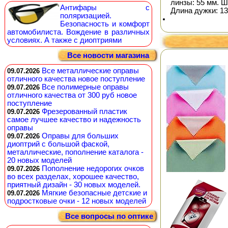
линзы: 55 мм. Ш
Антифары с
Длина дужки: 13
поляризацией.
Безопасность и комфорт
автомобилиста. Вождение в различных
условиях. А также с диоптриями
Все новости магазина
Все металлические оправы
09.07.2026
отличного качества новое поступление
Все полимерные оправы
09.07.2026
отличного качества от 300 руб новое
поступление
Фрезерованный пластик
09.07.2026
самое лучшее качество и надежность
оправы
Оправы для больших
09.07.2026
диоптрий с большой фаской,
металлические, пополнение каталога -
20 новых моделей
Пополнение недорогих очков
09.07.2026
во всех разделах, хорошее качество,
приятный дизайн - 30 новых моделей.
Мягкие безопасные детские и
09.07.2026
подростковые очки - 12 новых моделей
Все вопросы по оптике