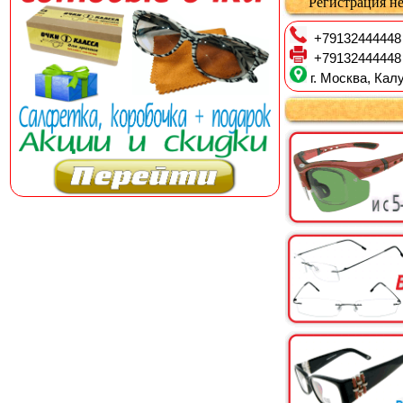
Регистрация не
+79132444448
+79132444448
г. Москва, Калу