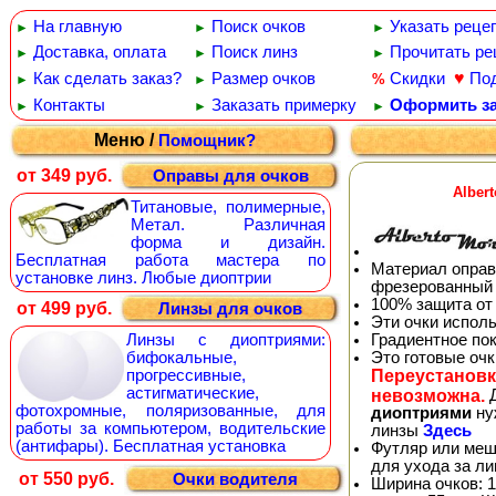
На главную
Поиск очков
Указать реце
►
►
►
Доставка, оплата
Поиск линз
Прочитать ре
►
►
►
♥
Как сделать заказ?
Размер очков
Скидки
По
%
►
►
Контакты
Заказать примерку
Оформить за
►
►
►
Меню /
Помощник?
от 349 руб.
Оправы для очков
Alber
Титановые, полимерные,
Метал. Различная
форма и дизайн.
Бесплатная работа мастера по
Материал оправ
установке линз. Любые диоптрии
фрезерованный 
100% защита от
от 499 руб.
Линзы для очков
Эти очки испол
Градиентное по
Линзы с диоптриями:
Это готовые оч
бифокальные,
Переустановк
прогрессивные,
астигматические,
невозможна.
Д
фотохромные, поляризованные, для
диоптриями
ну
работы за компьютером, водительские
линзы
Здесь
(антифары). Бесплатная установка
Футляр или меш
для ухода за л
от 550 руб.
Очки водителя
Ширина очков: 1