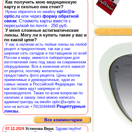
Как получить мою медицинскую
карту и сколько она стоит?
optic@a-
Нужно обратится по емайлу
optic.ru
или через
форму обратной
связи
Стоимоть карты вместе с
.
пересылкой по почте - 250 руб.
У меня сложные астигматические
линзы. Могу ли я купить такие у вас и
по какой цене?
У нас в наличии есть любые линзы на любой
рецепт и предпочтения, так как у нас
широкая сеть складов и поставщиков по всей
России и миру, имеются лаборатории для
изготовления линз под заказ на современном
оборудовании. Все в конечном итоге зависит
от рецепта, поэтому желательно
предоставить фото рецепта. Цены вполне
приемлемые и демократичные, одни из
самых низких в Российской Федерации, так
как поставки идут напрямую от
производителя. Также по всем вопросам по
наличию и заказу линз можно написать
администратору на емэйл optic@a-optic.ru
Рецептурные
или на вотсап +79132444448
линзы.
Все комментарии
07.12.2024
Устинова Вера
:
Здравствуйте!