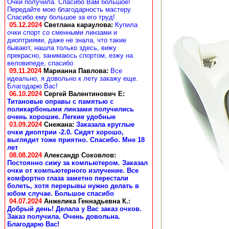
Очки получила. Спасибо Вам большое!
Передайте мою благодарность мастеру.
Спасибо ему большое за его труд!
05.12.2024
Светлана караулова
:
Купила
очки спорт со сменными линзами и
диоптриями, даже не знала, что такие
бывают, нашла только здесь, вижу
прекрасно, занимаюсь спортом, езжу на
веловипеде, спасибо
09.11.2024
Марианна Павлова
:
Все
идеально, я довольно к лету закажу еще.
Благодарю Вас!
06.10.2024
Сергей Валентинович Е:
Титановые оправы с памятью с
поликарбоными линзами получились
очень хорошие. Легкие удобные
03.09.2024
Снежана
:
Заказала круглые
очки диоптрии -2.0. Сидят хорошо,
выглядит тоже приятно. Спасибо. Мне 18
лет
08.08.2024
Александр Соковлов
:
Постоянно сижу за компьютером. Заказал
очки от компьютерного излучение. Все
комфортно глаза заметно перестали
болеть, хотя перерывы нужно делать в
юбом случае. Большое спасибо
04.07.2024
Анжелика Геннадьевна К.
:
Добрый день! Делала у Вас заказ очков.
Заказ получила. Очень довольна.
Благодарю Вас!