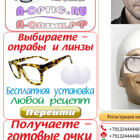
Регистрация не
+79132444448
+79132444448