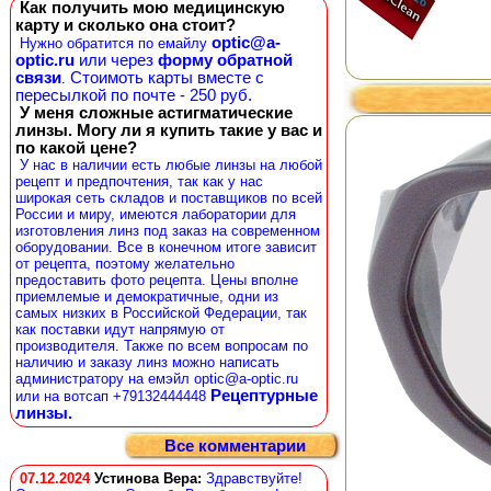
Как получить мою медицинскую
карту и сколько она стоит?
optic@a-
Нужно обратится по емайлу
optic.ru
или через
форму обратной
связи
Стоимоть карты вместе с
.
пересылкой по почте - 250 руб.
У меня сложные астигматические
линзы. Могу ли я купить такие у вас и
по какой цене?
У нас в наличии есть любые линзы на любой
рецепт и предпочтения, так как у нас
широкая сеть складов и поставщиков по всей
России и миру, имеются лаборатории для
изготовления линз под заказ на современном
оборудовании. Все в конечном итоге зависит
от рецепта, поэтому желательно
предоставить фото рецепта. Цены вполне
приемлемые и демократичные, одни из
самых низких в Российской Федерации, так
как поставки идут напрямую от
производителя. Также по всем вопросам по
наличию и заказу линз можно написать
администратору на емэйл optic@a-optic.ru
Рецептурные
или на вотсап +79132444448
линзы.
Все комментарии
07.12.2024
Устинова Вера
:
Здравствуйте!