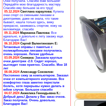
Очки получила. Спасибо Вам большое!
Передайте мою благодарность мастеру.
Спасибо ему большое за его труд!
05.12.2024
Светлана караулова
:
Купила
очки спорт со сменными линзами и
диоптриями, даже не знала, что такие
бывают, нашла только здесь, вижу
прекрасно, занимаюсь спортом, езжу на
веловипеде, спасибо
09.11.2024
Марианна Павлова
:
Все
идеально, я довольно к лету закажу еще.
Благодарю Вас!
06.10.2024
Сергей Валентинович Е:
Титановые оправы с памятью с
поликарбоными линзами получились
очень хорошие. Легкие удобные
03.09.2024
Снежана
:
Заказала круглые
очки диоптрии -2.0. Сидят хорошо,
выглядит тоже приятно. Спасибо. Мне 18
лет
08.08.2024
Александр Соковлов
:
Постоянно сижу за компьютером. Заказал
очки от компьютерного излучение. Все
комфортно глаза заметно перестали
болеть, хотя перерывы нужно делать в
юбом случае. Большое спасибо
04.07.2024
Анжелика Геннадьевна К.
:
Добрый день! Делала у Вас заказ очков.
Заказ получила. Очень довольна.
Благодарю Вас!