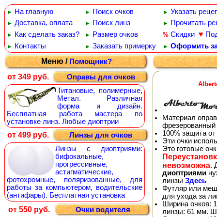
На главную
Поиск очков
Указать реце
►
►
►
Доставка, оплата
Поиск линз
Прочитать ре
►
►
►
♥
Как сделать заказ?
Размер очков
Скидки
По
%
►
►
Контакты
Заказать примерку
Оформить за
►
►
►
Меню /
Помощник?
от 349 руб.
Оправы для очков
Alber
Титановые, полимерные,
Метал. Различная
форма и дизайн.
Бесплатная работа мастера по
Материал оправ
установке линз. Любые диоптрии
фрезерованный 
100% защита от
от 499 руб.
Линзы для очков
Эти очки испол
Это готовые оч
Линзы с диоптриями:
Переустановк
бифокальные,
прогрессивные,
невозможна.
Д
астигматические,
диоптриями
ну
фотохромные, поляризованные, для
линзы
Здесь
работы за компьютером, водительские
Футляр или меш
(антифары). Бесплатная установка
для ухода за л
Ширина очков: 1
от 550 руб.
Очки водителя
линзы: 61 мм. Ш