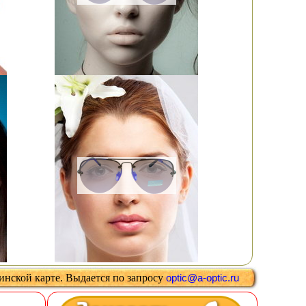
цинской карте
.
Выдается
по запросу
optic@a-optic.ru