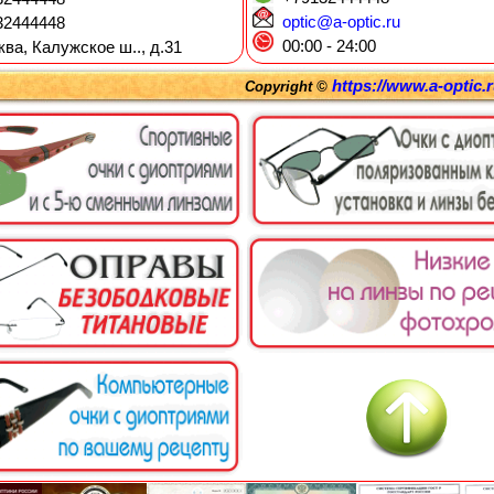
optic@a-optic.ru
2444448
00:00 - 24:00
ква, Калужское ш.., д.31
https://www.a-optic.
Copyright ©