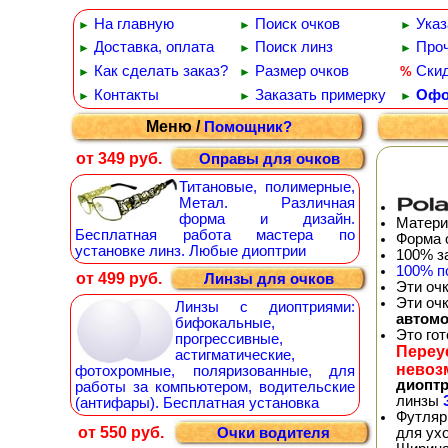
На главную
Поиск очков
Указ
►
►
►
Доставка, оплата
Поиск линз
Проч
►
►
►
Как сделать заказ?
Размер очков
Ски
%
►
►
Контакты
Заказать примерку
Офо
►
►
►
Меню /
Помощник?
от 349 руб.
Оправы для очков
Титановые, полимерные,
Метал. Различная
форма и дизайн.
Матери
Бесплатная работа мастера по
Форма 
установке линз. Любые диоптрии
100% з
100% п
от 499 руб.
Линзы для очков
Эти оч
Эти оч
Линзы с диоптриями:
автом
бифокальные,
Это го
прогрессивные,
Переу
астигматические,
невоз
фотохромные, поляризованные, для
диопт
работы за компьютером, водительские
линзы
(антифары). Бесплатная установка
Футляр
от 550 руб.
для ух
Очки водителя