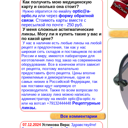
Как получить мою медицинскую
карту и сколько она стоит?
optic@a-
Нужно обратится по емайлу
optic.ru
или через
форму обратной
связи
Стоимоть карты вместе с
.
пересылкой по почте - 250 руб.
У меня сложные астигматические
линзы. Могу ли я купить такие у вас и
по какой цене?
У нас в наличии есть любые линзы на любой
рецепт и предпочтения, так как у нас
широкая сеть складов и поставщиков по всей
России и миру, имеются лаборатории для
изготовления линз под заказ на современном
оборудовании. Все в конечном итоге зависит
от рецепта, поэтому желательно
предоставить фото рецепта. Цены вполне
приемлемые и демократичные, одни из
самых низких в Российской Федерации, так
как поставки идут напрямую от
производителя. Также по всем вопросам по
наличию и заказу линз можно написать
администратору на емэйл optic@a-optic.ru
Рецептурные
или на вотсап +79132444448
линзы.
Все комментарии
07.12.2024
Устинова Вера
:
Здравствуйте!