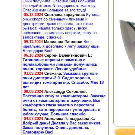
Очки получила. Спасибо Вам большое!
Передайте мою благодарность мастеру.
Спасибо ему большое за его труд!
05.12.2024
Светлана караулова
:
Купила
очки спорт со сменными линзами и
диоптриями, даже не знала, что такие
бывают, нашла только здесь, вижу
прекрасно, занимаюсь спортом, езжу на
веловипеде, спасибо
09.11.2024
Марианна Павлова
:
Все
идеально, я довольно к лету закажу еще.
Благодарю Вас!
06.10.2024
Сергей Валентинович Е:
Титановые оправы с памятью с
поликарбоными линзами получились
очень хорошие. Легкие удобные
03.09.2024
Снежана
:
Заказала круглые
очки диоптрии -2.0. Сидят хорошо,
выглядит тоже приятно. Спасибо. Мне 18
лет
08.08.2024
Александр Соковлов
:
Постоянно сижу за компьютером. Заказал
очки от компьютерного излучение. Все
комфортно глаза заметно перестали
болеть, хотя перерывы нужно делать в
юбом случае. Большое спасибо
04.07.2024
Анжелика Геннадьевна К.
:
Добрый день! Делала у Вас заказ очков.
Заказ получила. Очень довольна.
Благодарю Вас!