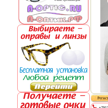
Регист
+7913