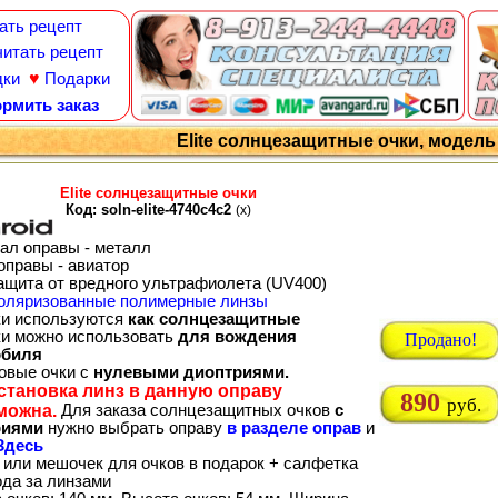
ать рецепт
итать рецепт
♥
дки
Подарки
рмить заказ
Elite солнцезащитные очки, модель s
Elite солнцезащитные очки
Код: soln-elite-4740c4c2
(x)
ал оправы - металл
оправы - авиатор
ащита от вредного ультрафиолета (UV400)
оляризованные полимерные линзы
ки используются
как солнцезащитные
ки можно использовать
для вождения
Продано!
обиля
товые очки с
нулевыми диоптриями.
становка линз в данную оправу
890
руб.
можна.
Для заказа солнцезащитных очков
с
риями
нужно выбрать оправу
в разделе оправ
и
Здесь
 или мешочек для очков в подарок + салфетка
ода за линзами