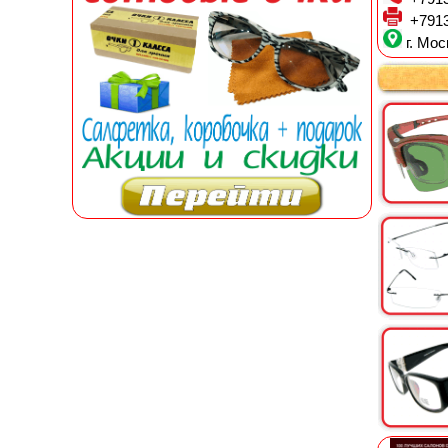
+7913
г. Мос