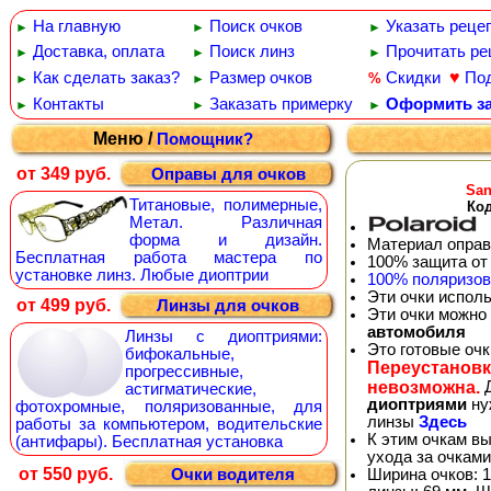
На главную
Поиск очков
Указать реце
►
►
►
Доставка, оплата
Поиск линз
Прочитать ре
►
►
►
♥
Как сделать заказ?
Размер очков
Скидки
По
%
►
►
Контакты
Заказать примерку
Оформить за
►
►
►
Меню /
Помощник?
от 349 руб.
Оправы для очков
Sa
Титановые, полимерные,
Код
Метал. Различная
форма и дизайн.
Материал оправ
Бесплатная работа мастера по
100% защита от
установке линз. Любые диоптрии
100% поляризо
Эти очки испол
от 499 руб.
Линзы для очков
Эти очки можно
автомобиля
Линзы с диоптриями:
Это готовые оч
бифокальные,
Переустановк
прогрессивные,
невозможна.
Д
астигматические,
диоптриями
ну
фотохромные, поляризованные, для
линзы
Здесь
работы за компьютером, водительские
К этим очкам в
(антифары). Бесплатная установка
ухода за очками
от 550 руб.
Ширина очков: 1
Очки водителя