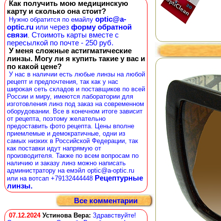
Как получить мою медицинскую
карту и сколько она стоит?
optic@a-
Нужно обратится по емайлу
optic.ru
или через
форму обратной
связи
Стоимоть карты вместе с
.
пересылкой по почте - 250 руб.
У меня сложные астигматические
линзы. Могу ли я купить такие у вас и
по какой цене?
У нас в наличии есть любые линзы на любой
рецепт и предпочтения, так как у нас
широкая сеть складов и поставщиков по всей
России и миру, имеются лаборатории для
изготовления линз под заказ на современном
оборудовании. Все в конечном итоге зависит
от рецепта, поэтому желательно
предоставить фото рецепта. Цены вполне
приемлемые и демократичные, одни из
самых низких в Российской Федерации, так
как поставки идут напрямую от
производителя. Также по всем вопросам по
наличию и заказу линз можно написать
администратору на емэйл optic@a-optic.ru
Рецептурные
или на вотсап +79132444448
линзы.
Все комментарии
07.12.2024
Устинова Вера
:
Здравствуйте!