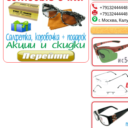
+79132444448
+79132444448
г. Москва, Калу