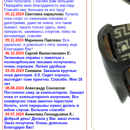
Очки получила. Спасибо Вам большое!
Передайте мою благодарность мастеру.
Спасибо ему большое за его труд!
05.12.2024
Светлана караулова
:
Купила
очки спорт со сменными линзами и
диоптриями, даже не знала, что такие
бывают, нашла только здесь, вижу
прекрасно, занимаюсь спортом, езжу на
веловипеде, спасибо
09.11.2024
Марианна Павлова
:
Все
идеально, я довольно к лету закажу еще.
Благодарю Вас!
06.10.2024
Сергей Валентинович Е:
Титановые оправы с памятью с
поликарбоными линзами получились
очень хорошие. Легкие удобные
03.09.2024
Снежана
:
Заказала круглые
очки диоптрии -2.0. Сидят хорошо,
выглядит тоже приятно. Спасибо. Мне 18
лет
08.08.2024
Александр Соковлов
:
Постоянно сижу за компьютером. Заказал
очки от компьютерного излучение. Все
комфортно глаза заметно перестали
болеть, хотя перерывы нужно делать в
юбом случае. Большое спасибо
04.07.2024
Анжелика Геннадьевна К.
:
Добрый день! Делала у Вас заказ очков.
Заказ получила. Очень довольна.
Благодарю Вас!