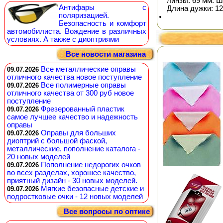
линзы: 69 мм. Ш
Антифары с
Длина дужки: 12
поляризацией.
Безопасность и комфорт
автомобилиста. Вождение в различных
условиях. А также с диоптриями
Все новости магазина
Все металлические оправы
09.07.2026
отличного качества новое поступление
Все полимерные оправы
09.07.2026
отличного качества от 300 руб новое
поступление
Фрезерованный пластик
09.07.2026
самое лучшее качество и надежность
оправы
Оправы для больших
09.07.2026
диоптрий с большой фаской,
металлические, пополнение каталога -
20 новых моделей
Пополнение недорогих очков
09.07.2026
во всех разделах, хорошее качество,
приятный дизайн - 30 новых моделей.
Мягкие безопасные детские и
09.07.2026
подростковые очки - 12 новых моделей
Все вопросы по оптике