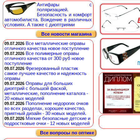
Антифары с
поляризацией.
Безопасность и комфорт
автомобилиста. Вождение в различных
условиях. А также с диоптриями
Все новости магазина
Все металлические оправы
09.07.2026
отличного качества новое поступление
Все полимерные оправы
09.07.2026
отличного качества от 300 руб новое
поступление
Фрезерованный пластик
09.07.2026
самое лучшее качество и надежность
оправы
Оправы для больших
09.07.2026
диоптрий с большой фаской,
металлические, пополнение каталога -
20 новых моделей
Пополнение недорогих очков
09.07.2026
во всех разделах, хорошее качество,
приятный дизайн - 30 новых моделей.
Мягкие безопасные детские и
09.07.2026
подростковые очки - 12 новых моделей
Все вопросы по оптике