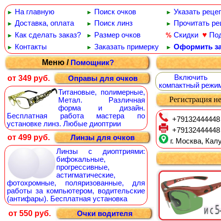
На главную
Поиск очков
Указать реце
►
►
►
Доставка, оплата
Поиск линз
Прочитать ре
►
►
►
♥
Как сделать заказ?
Размер очков
Скидки
По
%
►
►
Контакты
Заказать примерку
Оформить за
►
►
►
Меню /
Помощник?
Включить
от 349 руб.
Оправы для очков
компактный режи
Титановые, полимерные,
Регистрация не
Метал. Различная
форма и дизайн.
Бесплатная работа мастера по
+79132444448
установке линз. Любые диоптрии
+79132444448
от 499 руб.
Линзы для очков
г. Москва, Калу
Линзы с диоптриями:
бифокальные,
прогрессивные,
астигматические,
фотохромные, поляризованные, для
работы за компьютером, водительские
(антифары). Бесплатная установка
от 550 руб.
Очки водителя