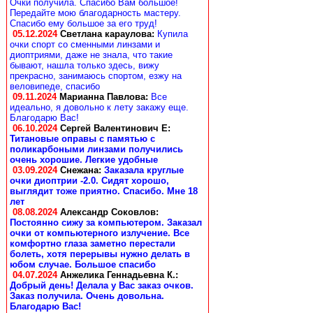
Очки получила. Спасибо Вам большое!
Передайте мою благодарность мастеру.
Спасибо ему большое за его труд!
05.12.2024
Светлана караулова
:
Купила
очки спорт со сменными линзами и
диоптриями, даже не знала, что такие
бывают, нашла только здесь, вижу
прекрасно, занимаюсь спортом, езжу на
веловипеде, спасибо
09.11.2024
Марианна Павлова
:
Все
идеально, я довольно к лету закажу еще.
Благодарю Вас!
06.10.2024
Сергей Валентинович Е:
Титановые оправы с памятью с
поликарбоными линзами получились
очень хорошие. Легкие удобные
03.09.2024
Снежана
:
Заказала круглые
очки диоптрии -2.0. Сидят хорошо,
выглядит тоже приятно. Спасибо. Мне 18
лет
08.08.2024
Александр Соковлов
:
Постоянно сижу за компьютером. Заказал
очки от компьютерного излучение. Все
комфортно глаза заметно перестали
болеть, хотя перерывы нужно делать в
юбом случае. Большое спасибо
04.07.2024
Анжелика Геннадьевна К.
:
Добрый день! Делала у Вас заказ очков.
Заказ получила. Очень довольна.
Благодарю Вас!