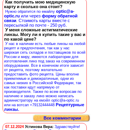
Как получить мою медицинскую
карту и сколько она стоит?
optic@a-
Нужно обратится по емайлу
optic.ru
или через
форму обратной
связи
Стоимоть карты вместе с
.
пересылкой по почте - 250 руб.
У меня сложные астигматические
линзы. Могу ли я купить такие у вас и
по какой цене?
У нас в наличии есть любые линзы на любой
рецепт и предпочтения, так как у нас
широкая сеть складов и поставщиков по всей
России и миру, имеются лаборатории для
изготовления линз под заказ на современном
оборудовании. Все в конечном итоге зависит
от рецепта, поэтому желательно
предоставить фото рецепта. Цены вполне
приемлемые и демократичные, одни из
самых низких в Российской Федерации, так
как поставки идут напрямую от
производителя. Также по всем вопросам по
наличию и заказу линз можно написать
администратору на емэйл optic@a-optic.ru
Рецептурные
или на вотсап +79132444448
линзы.
Все комментарии
07.12.2024
Устинова Вера
:
Здравствуйте!