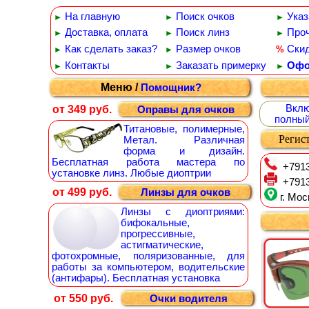
На главную
Поиск очков
Указ
►
►
►
Доставка, оплата
Поиск линз
Проч
►
►
►
Как сделать заказ?
Размер очков
Ски
%
►
►
Контакты
Заказать примерку
Офо
►
►
►
Меню /
Помощник?
Вклю
от 349 руб.
Оправы для очков
полный
Титановые, полимерные,
Регист
Метал. Различная
форма и дизайн.
Бесплатная работа мастера по
+7913
установке линз. Любые диоптрии
+7913
от 499 руб.
Линзы для очков
г. Мос
Линзы с диоптриями:
бифокальные,
прогрессивные,
астигматические,
фотохромные, поляризованные, для
работы за компьютером, водительские
(антифары). Бесплатная установка
от 550 руб.
Очки водителя