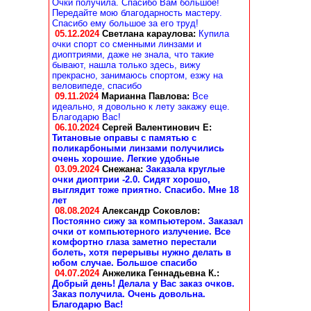
Очки получила. Спасибо Вам большое!
Передайте мою благодарность мастеру.
Спасибо ему большое за его труд!
05.12.2024
Светлана караулова
:
Купила
очки спорт со сменными линзами и
диоптриями, даже не знала, что такие
бывают, нашла только здесь, вижу
прекрасно, занимаюсь спортом, езжу на
веловипеде, спасибо
09.11.2024
Марианна Павлова
:
Все
идеально, я довольно к лету закажу еще.
Благодарю Вас!
06.10.2024
Сергей Валентинович Е:
Титановые оправы с памятью с
поликарбоными линзами получились
очень хорошие. Легкие удобные
03.09.2024
Снежана
:
Заказала круглые
очки диоптрии -2.0. Сидят хорошо,
выглядит тоже приятно. Спасибо. Мне 18
лет
08.08.2024
Александр Соковлов
:
Постоянно сижу за компьютером. Заказал
очки от компьютерного излучение. Все
комфортно глаза заметно перестали
болеть, хотя перерывы нужно делать в
юбом случае. Большое спасибо
04.07.2024
Анжелика Геннадьевна К.
:
Добрый день! Делала у Вас заказ очков.
Заказ получила. Очень довольна.
Благодарю Вас!