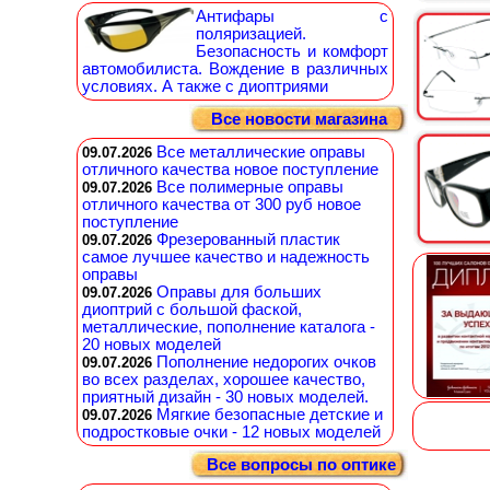
Антифары с
поляризацией.
Безопасность и комфорт
автомобилиста. Вождение в различных
условиях. А также с диоптриями
Все новости магазина
Все металлические оправы
09.07.2026
отличного качества новое поступление
Все полимерные оправы
09.07.2026
отличного качества от 300 руб новое
поступление
Фрезерованный пластик
09.07.2026
самое лучшее качество и надежность
оправы
Оправы для больших
09.07.2026
диоптрий с большой фаской,
металлические, пополнение каталога -
20 новых моделей
Пополнение недорогих очков
09.07.2026
во всех разделах, хорошее качество,
приятный дизайн - 30 новых моделей.
Мягкие безопасные детские и
09.07.2026
подростковые очки - 12 новых моделей
Все вопросы по оптике