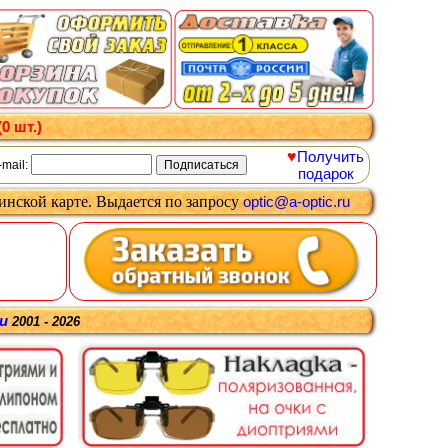
(0 шт.)
♥
Получить
-mail:
подарок
цинской карте
.
Выдается
по запросу
optic@a-optic.ru
ru
2001 - 2026