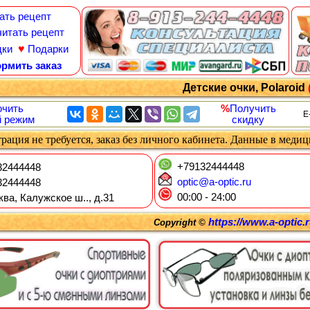
ать рецепт
итать рецепт
♥
дки
Подарки
рмить заказ
Детские очки, Polaroid
чить
%
Получить
E
 режим
скидку
рация не требуется, заказ без личного кабинета. Данные в меди
+79132444448
2444448
optic@a-optic.ru
2444448
00:00 - 24:00
ква, Калужское ш.., д.31
https://www.a-optic.
Copyright ©