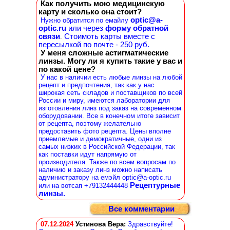
Как получить мою медицинскую
карту и сколько она стоит?
optic@a-
Нужно обратится по емайлу
optic.ru
или через
форму обратной
связи
Стоимоть карты вместе с
.
пересылкой по почте - 250 руб.
У меня сложные астигматические
линзы. Могу ли я купить такие у вас и
по какой цене?
У нас в наличии есть любые линзы на любой
рецепт и предпочтения, так как у нас
широкая сеть складов и поставщиков по всей
России и миру, имеются лаборатории для
изготовления линз под заказ на современном
оборудовании. Все в конечном итоге зависит
от рецепта, поэтому желательно
предоставить фото рецепта. Цены вполне
приемлемые и демократичные, одни из
самых низких в Российской Федерации, так
как поставки идут напрямую от
производителя. Также по всем вопросам по
наличию и заказу линз можно написать
администратору на емэйл optic@a-optic.ru
Рецептурные
или на вотсап +79132444448
линзы.
Все комментарии
07.12.2024
Устинова Вера
:
Здравствуйте!