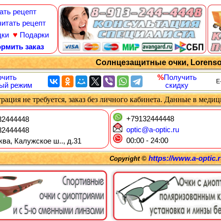
ать рецепт
итать рецепт
♥
дки
Подарки
рмить заказ
Солнцезащитные очки, Lorenso
чить
%
Получить
E
ый режим
скидку
рация не требуется, заказ без личного кабинета. Данные в меди
+79132444448
2444448
optic@a-optic.ru
2444448
00:00 - 24:00
ква, Калужское ш.., д.31
https://www.a-optic.
Copyright ©