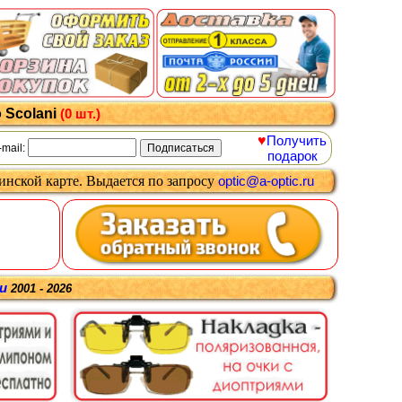
 Scolani
(0 шт.)
♥
Получить
-mail:
подарок
цинской карте
.
Выдается
по запросу
optic@a-optic.ru
ru
2001 - 2026