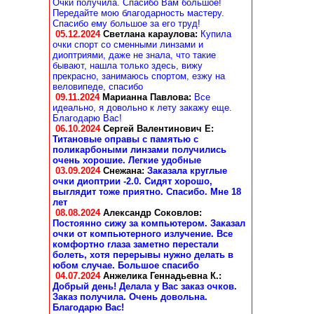
Очки получила. Спасибо Вам большое!
Передайте мою благодарность мастеру.
Спасибо ему большое за его труд!
05.12.2024
Светлана караулова
:
Купила
очки спорт со сменными линзами и
диоптриями, даже не знала, что такие
бывают, нашла только здесь, вижу
прекрасно, занимаюсь спортом, езжу на
веловипеде, спасибо
09.11.2024
Марианна Павлова
:
Все
идеально, я довольно к лету закажу еще.
Благодарю Вас!
06.10.2024
Сергей Валентинович Е:
Титановые оправы с памятью с
поликарбоными линзами получились
очень хорошие. Легкие удобные
03.09.2024
Снежана
:
Заказала круглые
очки диоптрии -2.0. Сидят хорошо,
выглядит тоже приятно. Спасибо. Мне 18
лет
08.08.2024
Александр Соковлов
:
Постоянно сижу за компьютером. Заказал
очки от компьютерного излучение. Все
комфортно глаза заметно перестали
болеть, хотя перерывы нужно делать в
юбом случае. Большое спасибо
04.07.2024
Анжелика Геннадьевна К.
:
Добрый день! Делала у Вас заказ очков.
Заказ получила. Очень довольна.
Благодарю Вас!