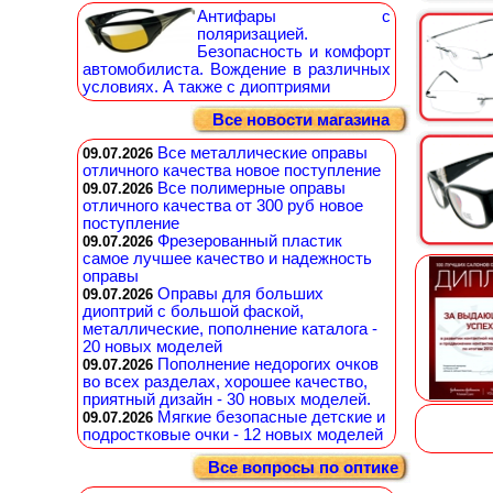
Антифары с
поляризацией.
Безопасность и комфорт
автомобилиста. Вождение в различных
условиях. А также с диоптриями
Все новости магазина
Все металлические оправы
09.07.2026
отличного качества новое поступление
Все полимерные оправы
09.07.2026
отличного качества от 300 руб новое
поступление
Фрезерованный пластик
09.07.2026
самое лучшее качество и надежность
оправы
Оправы для больших
09.07.2026
диоптрий с большой фаской,
металлические, пополнение каталога -
20 новых моделей
Пополнение недорогих очков
09.07.2026
во всех разделах, хорошее качество,
приятный дизайн - 30 новых моделей.
Мягкие безопасные детские и
09.07.2026
подростковые очки - 12 новых моделей
Все вопросы по оптике