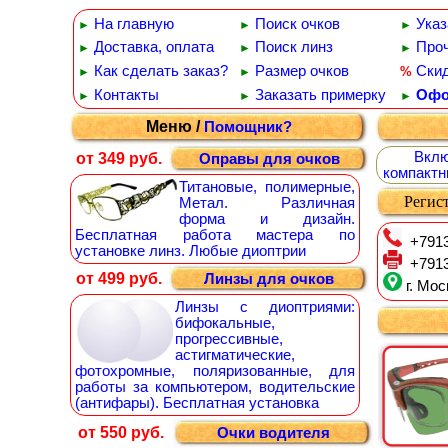
На главную
Поиск очков
Указ
►
►
►
Доставка, оплата
Поиск линз
Проч
►
►
►
Как сделать заказ?
Размер очков
Ски
%
►
►
Контакты
Заказать примерку
Офо
►
►
►
Меню /
Помощник?
Вклю
от 349 руб.
Оправы для очков
компактн
Титановые, полимерные,
Регист
Метал. Различная
форма и дизайн.
Бесплатная работа мастера по
+7913
установке линз. Любые диоптрии
+7913
от 499 руб.
Линзы для очков
г. Мос
Линзы с диоптриями:
бифокальные,
прогрессивные,
астигматические,
фотохромные, поляризованные, для
работы за компьютером, водительские
(антифары). Бесплатная установка
от 550 руб.
Очки водителя