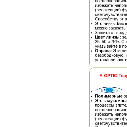
послеоперацион
избежать напря
(релаксации) фу
светочувствител
Способствуют в
Это линзы
без 
можно заказать
Защита от вред
Цвет линзы:
зе
25, 50 и 75%. 
указывайте в по
Оправа:
Эти ли
безободковую, 
устанавливаютс
A-OPTIC-Гла
Полимерные
ор
Это
глаукомны
процессы эпите
послеоперацион
избежать напря
(релаксации) фу
светочувствител