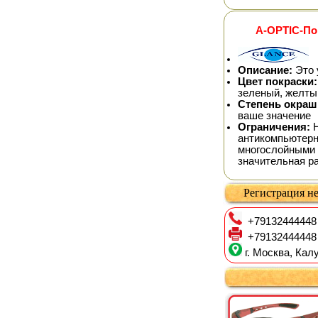
A-OPTIC-По
Описание:
Это 
Цвет покраски:
зеленый, желтый
Степень окраш
ваше значение
Ограничения:
Н
антикомпьютерн
многослойными 
значительная ра
Регистрация не
+79132444448
+79132444448
г. Москва, Калу