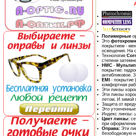
Полимерные
ор
Это
фотохром
покрытием - мен
освещения. На 
Технология
Cor
степени затемн
HMC
-
Мультип
покрытие: гидр
антибликовое. 
EMI
- покрытие 
комфортная раб
Эти линзы хоро
Эти линзы хор
летом. И зимой 
Защита от вред
Это утонченные
Индекс линзы:
(
Цвет линзы:
се
при оформлении
Оправа:
Эти ли
безободковую на