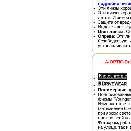
подробно читай
Эти линзы хоро
Эти линзы хор
летом. И зимой 
Защита от вред
Индекс линзы:
(
Цвет линзы:
Се
Оправа:
Эти ли
безободковую, 
устанавливаютс
A-OPTIC-Dr
Полимерные
ор
Поляризованные
фирмы "Younger 
Изменяет цвет в
(затемнение 65%
при ярком свете
цвет по всей п
Фотохром, рабо
на улице, так и