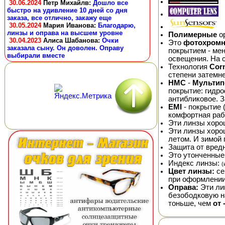
30.06.2024
Петр Михайлв
:
Дошло все
быстро на удивление 10 дней со дня
заказа, все отлично, закажу еще
30.05.2024
Мария Иванова
:
Благодарю,
линзы и оправа на высшем уровне
Полимерные
ор
30.04.2023
Алиса Шабанова
:
Очки
Это
фотохром
заказала сыну. Он доволен. Оправу
покрытием - мен
выбирали вместе
освещения. На 
Технология
Cor
степени затемн
HMC
-
Мультип
покрытие: гидр
антибликовое. 
EMI
- покрытие 
комфортная раб
Эти линзы хоро
Эти линзы хор
летом. И зимой 
Защита от вред
Это утонченные
Индекс линзы:
(
Цвет линзы:
се
при оформлении
Оправа:
Эти ли
безободковую на
тоньше, чем
от 