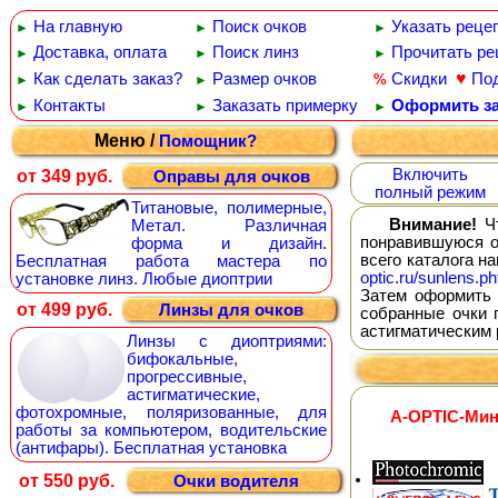
На главную
Поиск очков
Указать реце
►
►
►
Доставка, оплата
Поиск линз
Прочитать ре
►
►
►
♥
Как сделать заказ?
Размер очков
Скидки
По
%
►
►
Контакты
Заказать примерку
Оформить за
►
►
►
Меню /
Помощник?
Включить
от 349 руб.
Оправы для очков
полный режим
Титановые, полимерные,
Внимание!
Чт
Метал. Различная
понравившуюся о
форма и дизайн.
всего каталога н
Бесплатная работа мастера по
optic.ru/sunlens.ph
установке линз. Любые диоптрии
Затем оформить 
от 499 руб.
Линзы для очков
собранные очки 
астигматическим 
Линзы с диоптриями:
бифокальные,
прогрессивные,
астигматические,
фотохромные, поляризованные, для
A-OPTIC-Мин
работы за компьютером, водительские
(антифары). Бесплатная установка
от 550 руб.
Очки водителя