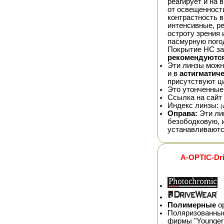
реагирует и на 
от освещенност
контрастность в
интенсивные, р
остроту зрения
пасмурную погод
Покрытие HC за
рекомендуются
Эти линзы можно
и в
астигматич
присутствуют ц
Это утонченные
Ссылка на сайт 
Индекс линзы:
(
Оправа:
Эти ли
безободковую, 
устанавливаютс
A-OPTIC-Dr
Полимерные
ор
Поляризованные
фирмы "Younger 