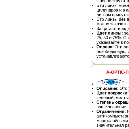
Способствуют в
Эти линзы можно
цилиндров и в
а
линзам присутс
Это линзы
без 
можно заказать
Защита от вред
Цвет линзы:
зе
25, 50 и 75%. 
указывайте в по
Оправа:
Эти ли
безободковую, 
устанавливаютс
A-OPTIC-П
Описание:
Это 
Цвет покраски:
зеленый, желтый
Степень окраш
ваше значение
Ограничения:
Н
антикомпьютерн
многослойными 
значительная ра