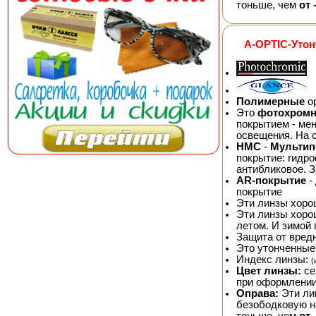
тоньше, чем
от 
A-OPTIC-Утон
Полимерные
ор
Это
фотохром
покрытием - мен
освещения. На 
HMC
-
Мультип
покрытие: гидр
антибликовое. 
AR-покрытие
-
покрытие
Эти линзы хоро
Эти линзы хор
летом. И зимой 
Защита от вред
Это утонченные
Индекс линзы:
(
Цвет линзы:
се
при оформлении
Оправа:
Эти ли
безободковую на
тоньше, чем
от 