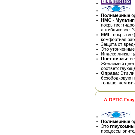
Полимерные
ор
HMC
-
Мультип
покрытие: гидр
антибликовое. 
EMI
- покрытие 
комфортная раб
Защита от вред
Это утонченные
Индекс линзы:
(
Цвет линзы:
се
Желаемый цвет 
соответствующ
Оправа:
Эти ли
безободковую на
тоньше, чем
от 
A-OPTIC-Глау
Полимерные
ор
Это
глаукомны
процессы эпите