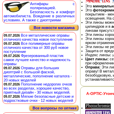
Антифары с
Это
минераль
поляризацией.
Это
фотохром
Безопасность и комфорт
покрытием - мен
автомобилиста. Вождение в различных
освещения. На 
условиях. А также с диоптриями
Эти линзы можно
цилиндров и в
а
Все новости магазина
линзам присутс
Эти линзы хоро
Все металлические оправы
09.07.2026
Эти линзы хоро
отличного качества новое поступление
ярком отражении
Все полимерные оправы
09.07.2026
Эти линзы не р
отличного качества от 300 руб новое
Защита от вред
поступление
Индекс линзы:
(
Фрезерованный пластик
09.07.2026
Цвет линзы:
се
самое лучшее качество и надежность
при оформлении
оправы
Оправа:
Эти ли
Оправы для больших
09.07.2026
оправу! В мета
диоптрий с большой фаской,
безободковую, 
металлические, пополнение каталога -
устанавливаютс
20 новых моделей
Пополнение недорогих очков
09.07.2026
во всех разделах, хорошее качество,
приятный дизайн - 30 новых моделей.
A-OPTIC-Утонч
Мягкие безопасные детские и
09.07.2026
подростковые очки - 12 новых моделей
Все вопросы по оптике