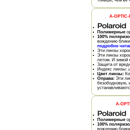
A-OPTIC-
Полимерные
ор
100% поляриз
вождению блики 
подробно читай
Эти линзы хоро
Эти линзы хор
летом. И зимой 
Защита от вред
Индекс линзы:
(
Цвет линзы:
Ко
Оправа:
Эти ли
безободковую, 
устанавливаютс
A-OPT
Полимерные
ор
100% поляриз
вождению блики 