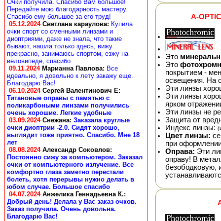
Очки получила. Спасибо Вам большое!
Передайте мою благодарность мастеру.
A-OPTIC
Спасибо ему большое за его труд!
05.12.2024
Светлана караулова
:
Купила
очки спорт со сменными линзами и
диоптриями, даже не знала, что такие
бывают, нашла только здесь, вижу
прекрасно, занимаюсь спортом, езжу на
Это
минераль
веловипеде, спасибо
Это
фотохром
09.11.2024
Марианна Павлова
:
Все
покрытием - мен
идеально, я довольно к лету закажу еще.
освещения. На 
Благодарю Вас!
Эти линзы хоро
06.10.2024
Сергей Валентинович Е:
Эти линзы хоро
Титановые оправы с памятью с
ярком отражении
поликарбоными линзами получились
Эти линзы не р
очень хорошие. Легкие удобные
Защита от вред
03.09.2024
Снежана
:
Заказала круглые
Индекс линзы:
очки диоптрии -2.0. Сидят хорошо,
(
выглядит тоже приятно. Спасибо. Мне 18
Цвет линзы:
се
лет
при оформлении
08.08.2024
Александр Соковлов
:
Оправа:
Эти ли
Постоянно сижу за компьютером. Заказал
оправу! В мета
очки от компьютерного излучение. Все
безободковую, 
комфортно глаза заметно перестали
устанавливаютс
болеть, хотя перерывы нужно делать в
юбом случае. Большое спасибо
04.07.2024
Анжелика Геннадьевна К.
:
Добрый день! Делала у Вас заказ очков.
Заказ получила. Очень довольна.
Благодарю Вас!