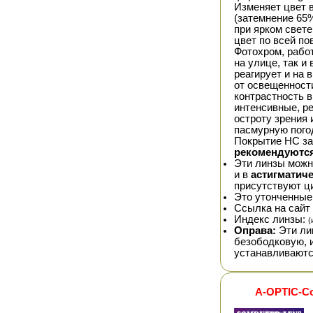
Изменяет цвет в
(затемнение 65%
при ярком свете
цвет по всей п
Фотохром, рабо
на улице, так и
реагирует и на 
от освещенност
контрастность в
интенсивные, р
остроту зрения
пасмурную погод
Покрытие HC за
рекомендуются
Эти линзы можно
и в
астигматич
присутствуют ц
Это утонченные
Ссылка на сайт 
Индекс линзы:
(
Оправа:
Эти ли
безободковую, 
устанавливаютс
A-OPTIC-Со