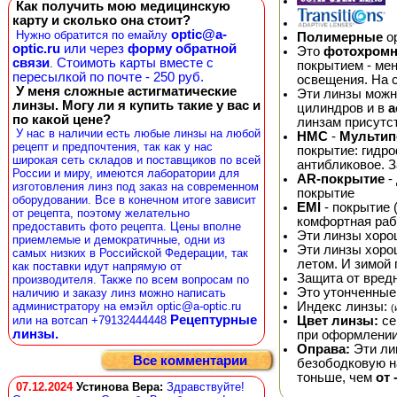
Как получить мою медицинскую
карту и сколько она стоит?
optic@a-
Нужно обратится по емайлу
Полимерные
ор
optic.ru
или через
форму обратной
Это
фотохром
связи
Стоимоть карты вместе с
.
покрытием - мен
пересылкой по почте - 250 руб.
освещения. На 
У меня сложные астигматические
Эти линзы можно
линзы. Могу ли я купить такие у вас и
цилиндров и в
а
по какой цене?
линзам присутс
У нас в наличии есть любые линзы на любой
HMC
-
Мультип
рецепт и предпочтения, так как у нас
покрытие: гидр
широкая сеть складов и поставщиков по всей
антибликовое. 
России и миру, имеются лаборатории для
AR-покрытие
-
изготовления линз под заказ на современном
покрытие
оборудовании. Все в конечном итоге зависит
EMI
- покрытие 
от рецепта, поэтому желательно
комфортная раб
предоставить фото рецепта. Цены вполне
Эти линзы хоро
приемлемые и демократичные, одни из
Эти линзы хор
самых низких в Российской Федерации, так
летом. И зимой 
как поставки идут напрямую от
Защита от вред
производителя. Также по всем вопросам по
Это утонченные
наличию и заказу линз можно написать
Индекс линзы:
администратору на емэйл optic@a-optic.ru
(
Рецептурные
Цвет линзы:
се
или на вотсап +79132444448
линзы.
при оформлении
Оправа:
Эти ли
Все комментарии
безободковую на
тоньше, чем
от 
07.12.2024
Устинова Вера
:
Здравствуйте!