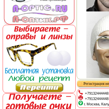
Регистрация не
+79132444448
+79132444448
г. Москва, Калу