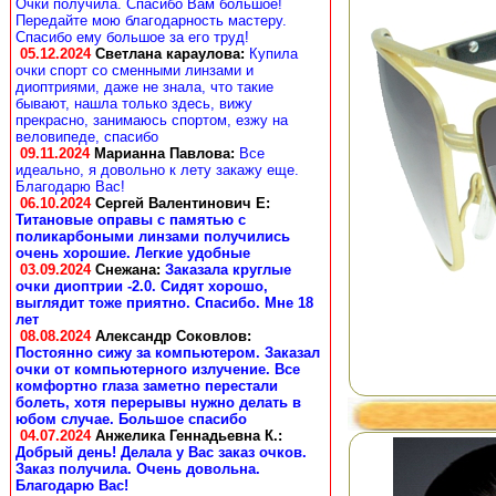
Очки получила. Спасибо Вам большое!
Передайте мою благодарность мастеру.
Спасибо ему большое за его труд!
05.12.2024
Светлана караулова
:
Купила
очки спорт со сменными линзами и
диоптриями, даже не знала, что такие
бывают, нашла только здесь, вижу
прекрасно, занимаюсь спортом, езжу на
веловипеде, спасибо
09.11.2024
Марианна Павлова
:
Все
идеально, я довольно к лету закажу еще.
Благодарю Вас!
06.10.2024
Сергей Валентинович Е:
Титановые оправы с памятью с
поликарбоными линзами получились
очень хорошие. Легкие удобные
03.09.2024
Снежана
:
Заказала круглые
очки диоптрии -2.0. Сидят хорошо,
выглядит тоже приятно. Спасибо. Мне 18
лет
08.08.2024
Александр Соковлов
:
Постоянно сижу за компьютером. Заказал
очки от компьютерного излучение. Все
комфортно глаза заметно перестали
болеть, хотя перерывы нужно делать в
юбом случае. Большое спасибо
04.07.2024
Анжелика Геннадьевна К.
:
Добрый день! Делала у Вас заказ очков.
Заказ получила. Очень довольна.
Благодарю Вас!