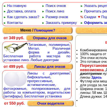
На главную
Поиск очков
Указать реце
►
►
►
Доставка, оплата
Поиск линз
Прочитать ре
►
►
►
♥
Как сделать заказ?
Размер очков
Скидки
По
%
►
►
Контакты
Заказать примерку
Оформить за
►
►
►
Меню /
Помощник?
от 349 руб.
Оправы для очков
Титановые, полимерные,
Метал. Различная
Комбинированна
форма и дизайн.
100% защита от
Бесплатная работа мастера по
Эти очки испол
установке линз. Любые диоптрии
Это готовые оч
Переустановк
от 499 руб.
Линзы для очков
невозможна.
Д
Линзы с диоптриями:
диоптриями
ну
бифокальные,
линзы
Здесь
прогрессивные,
Футляр или меш
астигматические,
для ухода за л
фотохромные, поляризованные, для
Ширина очков: 1
работы за компьютером, водительские
линзы: 58 мм. Ш
(антифары). Бесплатная установка
Длина дужки: 14
от 550 руб.
Очки водителя