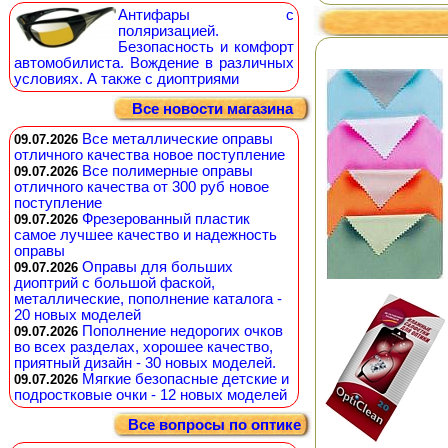
Антифары с
поляризацией.
Безопасность и комфорт
автомобилиста. Вождение в различных
условиях. А также с диоптриями
Все новости магазина
Все металлические оправы
09.07.2026
отличного качества новое поступление
Все полимерные оправы
09.07.2026
отличного качества от 300 руб новое
поступление
Фрезерованный пластик
09.07.2026
самое лучшее качество и надежность
оправы
Оправы для больших
09.07.2026
диоптрий с большой фаской,
металлические, пополнение каталога -
20 новых моделей
Пополнение недорогих очков
09.07.2026
во всех разделах, хорошее качество,
приятный дизайн - 30 новых моделей.
Мягкие безопасные детские и
09.07.2026
подростковые очки - 12 новых моделей
Все вопросы по оптике