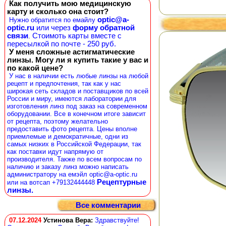
Как получить мою медицинскую
карту и сколько она стоит?
optic@a-
Нужно обратится по емайлу
optic.ru
или через
форму обратной
связи
Стоимоть карты вместе с
.
пересылкой по почте - 250 руб.
У меня сложные астигматические
линзы. Могу ли я купить такие у вас и
по какой цене?
У нас в наличии есть любые линзы на любой
рецепт и предпочтения, так как у нас
широкая сеть складов и поставщиков по всей
России и миру, имеются лаборатории для
изготовления линз под заказ на современном
оборудовании. Все в конечном итоге зависит
от рецепта, поэтому желательно
предоставить фото рецепта. Цены вполне
приемлемые и демократичные, одни из
самых низких в Российской Федерации, так
как поставки идут напрямую от
производителя. Также по всем вопросам по
наличию и заказу линз можно написать
администратору на емэйл optic@a-optic.ru
Рецептурные
или на вотсап +79132444448
линзы.
Все комментарии
07.12.2024
Устинова Вера
:
Здравствуйте!