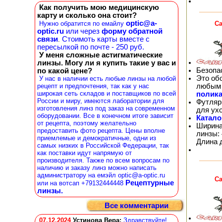
Как получить мою медицинскую
карту и сколько она стоит?
optic@a-
Ca
Нужно обратится по емайлу
optic.ru
или через
форму обратной
связи
Стоимоть карты вместе с
.
пересылкой по почте - 250 руб.
У меня сложные астигматические
линзы. Могу ли я купить такие у вас и
Безопа
по какой цене?
Это об
У нас в наличии есть любые линзы на любой
любым 
рецепт и предпочтения, так как у нас
широкая сеть складов и поставщиков по всей
полика
России и миру, имеются лаборатории для
Футляр
изготовления линз под заказ на современном
для ух
оборудовании. Все в конечном итоге зависит
Катало
от рецепта, поэтому желательно
Ширина
предоставить фото рецепта. Цены вполне
линзы: 
приемлемые и демократичные, одни из
Длина 
самых низких в Российской Федерации, так
как поставки идут напрямую от
производителя. Также по всем вопросам по
наличию и заказу линз можно написать
администратору на емэйл optic@a-optic.ru
Ca
Рецептурные
или на вотсап +79132444448
линзы.
Все комментарии
07.12.2024
Устинова Вера
:
Здравствуйте!