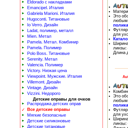
►
Eldorado с накладками
►
Emancipel. Италия
Матери
►
Gabriela Marioni. Италия
Это об
►
Hugoconti. Титановые
любым 
►
Io Verro. Дизайн
полика
Футляр
►
Ladat, полимер, металл
для ух
►
Mien. Метал
Катало
►
Pamela. Метал. Комбинир
Ширина
►
Pamela. Полимер
линзы: 
Длина 
►
Polo Boss. Титановые
►
Serenity. Метал
►
Valencia. Полимер
►
Victory. Низкая цена
►
Viewpoint. Мужские. Италия
Au
►
Villemont. Дизайн
►
Vintage. Дизайн
Комбин
►
Vizzini. Недорого
Это об
Детские оправы для очков
любым 
►
Распродажа детских оправ
полика
Все детские оправы
Футляр
✓
для ух
►
Мягкие безопасные
Ширина
►
Детские силиконовые
линзы: 
►
Детские титановые
Длина 