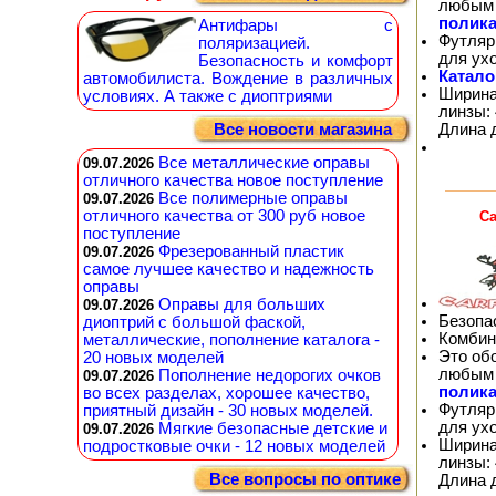
любым 
полика
Антифары с
Футляр
поляризацией.
для ух
Безопасность и комфорт
Катало
автомобилиста. Вождение в различных
Ширина
условиях. А также с диоптриями
линзы: 
Длина 
Все новости магазина
Все металлические оправы
09.07.2026
отличного качества новое поступление
Все полимерные оправы
09.07.2026
отличного качества от 300 руб новое
Ca
поступление
Фрезерованный пластик
09.07.2026
самое лучшее качество и надежность
оправы
Оправы для больших
09.07.2026
Безопа
диоптрий с большой фаской,
Комбин
металлические, пополнение каталога -
Это об
20 новых моделей
любым 
Пополнение недорогих очков
09.07.2026
полика
во всех разделах, хорошее качество,
Футляр
приятный дизайн - 30 новых моделей.
для ух
Мягкие безопасные детские и
09.07.2026
Ширина 
подростковые очки - 12 новых моделей
линзы: 
Все вопросы по оптике
Длина 