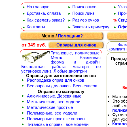
На главную
Поиск очков
Указ
►
►
►
Доставка, оплата
Поиск линз
Проч
►
►
►
Как сделать заказ?
Размер очков
Ски
%
►
►
Контакты
Заказать примерку
Офо
►
►
►
Меню /
Помощник?
Вклю
от 349 руб.
Оправы для очков
компактн
Титановые, полимерные,
Метал. Различная
Преды
форма и дизайн.
стра
Бесплатная работа мастера по
установке линз. Любые диоптрии
Оправы для изготовления очков
►
Распродажа оправ для очков
►
Все оправы для очков. Весь список
Bo
Оправы по материалу
►
Алюминиевые. Деревянные
Матери
Это об
►
Металические, все модели
любым 
►
Металические простые
полика
►
Полимерные, все модели
Футляр
►
Полимерные простые оправы
для ух
Катало
►
Титановые оправы, все модели