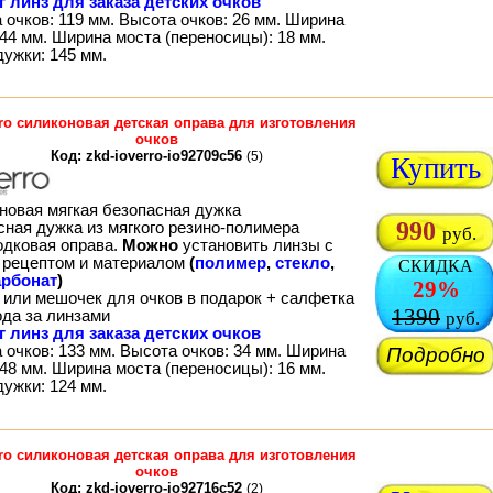
г линз для заказа детских очков
 очков: 119 мм. Высота очков: 26 мм. Ширина
44 мм. Ширина моста (переносицы): 18 мм.
дужки: 145 мм.
rro силиконовая детская оправа для изготовления
очков
Код: zkd-ioverro-io92709c56
(5)
Купить
новая мягкая безопасная дужка
990
сная дужка из мягкого резино-полимера
руб.
одковая оправа.
Можно
установить линзы с
рецептом и материалом
(
полимер
,
стекло
,
СКИДКА
рбонат
)
29%
 или мешочек для очков в подарок + салфетка
1390
ода за линзами
руб.
г линз для заказа детских очков
 очков: 133 мм. Высота очков: 34 мм. Ширина
Подробно
48 мм. Ширина моста (переносицы): 16 мм.
дужки: 124 мм.
rro силиконовая детская оправа для изготовления
очков
Код: zkd-ioverro-io92716c52
(2)