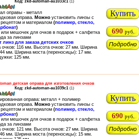
Код: zkd-automan-au1033c1
(1)
Купить
ал оправы - металл
одковая оправа.
Можно
установить линзы с
рецептом и материалом
(
полимер
,
стекло
,
рбонат
)
690
руб.
 или мешочек для очков в подарок + салфетка
ода за линзами
г линз для заказа детских очков
Подробно
 очков: 116 мм. Высота очков: 27 мм. Ширина
44 мм. Ширина моста (переносицы): 17 мм.
дужки: 125 мм.
toman детская оправа для изготовления очков
Код: zkd-automan-au1039c1
(1)
Купить
ированная оправа: металл + полимер
одковая оправа.
Можно
установить линзы с
рецептом и материалом
(
полимер
,
стекло
,
рбонат
)
690
руб.
 или мешочек для очков в подарок + салфетка
ода за линзами
Подробно
 очков: 121 мм. Высота очков: 27 мм. Ширина
46 мм. Ширина моста (переносицы): 15 мм.
дужки: 125 мм.