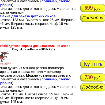
рецептом и материалом
(
полимер
,
стекло
,
рбонат
)
699
руб.
 или мешочек для очков в подарок + салфетка
ода за линзами
г линз для заказа детских очков
Подробно
 очков: 123 мм. Высота очков: 26 мм. Ширина
46 мм. Ширина моста (переносицы): 16 мм.
дужки: 125 мм.
rfleld детская оправа для изготовления очков
Код: zkd-carfleld-ca6007c2
(1)
Купить
сная дужка из мягкого резино-полимера
ированная оправа: металл + полимер
одковая оправа.
Можно
установить линзы с
730
руб.
рецептом и материалом
(
полимер
,
стекло
,
рбонат
)
Подробно
 или мешочек для очков в подарок + салфетка
ода за линзами
очков: 111 мм. Высота очков: 25 мм. Ширина
41 мм. Ширина моста (переносицы): 18 мм.
дужки: 145 мм.