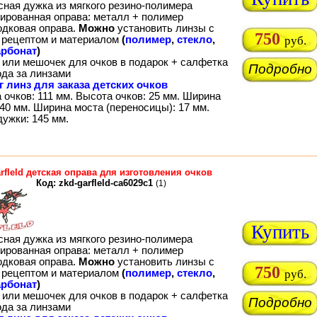
сная дужка из мягкого резино-полимера
ированная оправа: металл + полимер
одковая оправа.
Можно
установить линзы с
750
рецептом и материалом
(
полимер
,
стекло
,
руб.
рбонат
)
 или мешочек для очков в подарок + салфетка
Подробно
ода за линзами
г линз для заказа детских очков
очков: 111 мм. Высота очков: 25 мм. Ширина
40 мм. Ширина моста (переносицы): 17 мм.
дужки: 145 мм.
rfleld детская оправа для изготовления очков
Код: zkd-garfleld-ca6029c1
(1)
Купить
сная дужка из мягкого резино-полимера
ированная оправа: металл + полимер
одковая оправа.
Можно
установить линзы с
750
рецептом и материалом
(
полимер
,
стекло
,
руб.
рбонат
)
 или мешочек для очков в подарок + салфетка
Подробно
ода за линзами