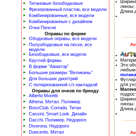
Ширина
►
Титановые безободковые
линзы: 
►
Фрезерованный пластик, все модели
Длина 
►
Комбинированные, все модели
►
Комбинированные с дизайном
►
Очки Пенсне
Оправы по форме
►
Ободковые оправы, все модели
Au
►
Полуободковые на леске, все
модели
►
Безободковые, все модели
Матери
►
Круглой формы
Это об
►
В форме "Авиатор"
любым 
►
Большие размеры "Великаны"
полика
►
Для больших диоптрий
Футляр
для ух
►
С поляризованной с/з накладкой
Мален
Оправы для очков по бренду
подрос
►
Alberto Moretti
Ширина
►
Athena. Метал. Полимер
линзы: 
►
BossClub. Corrado. Титан
Длина 
►
Cassini, Smart Look. Дизайн
►
Dacchi. Полимер. Недорого
►
Diverona. Недорого
►
Duecento. Метал
Au