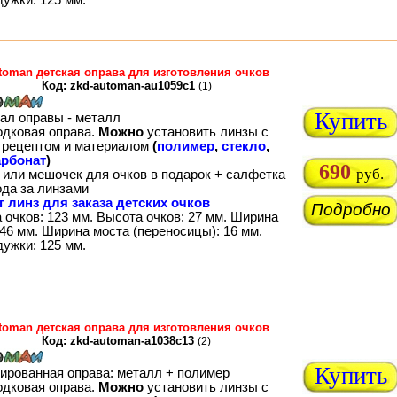
toman детская оправа для изготовления очков
Код: zkd-automan-au1059c1
(1)
Купить
ал оправы - металл
одковая оправа.
Можно
установить линзы с
рецептом и материалом
(
полимер
,
стекло
,
рбонат
)
690
руб.
 или мешочек для очков в подарок + салфетка
ода за линзами
г линз для заказа детских очков
Подробно
 очков: 123 мм. Высота очков: 27 мм. Ширина
46 мм. Ширина моста (переносицы): 16 мм.
дужки: 125 мм.
toman детская оправа для изготовления очков
Код: zkd-automan-a1038c13
(2)
Купить
ированная оправа: металл + полимер
одковая оправа.
Можно
установить линзы с