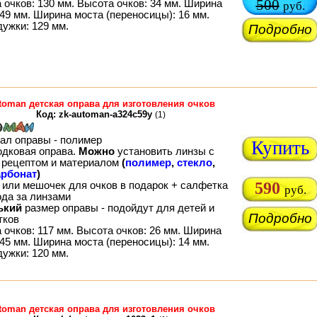
500
 очков: 130 мм. Высота очков: 34 мм. Ширина
руб.
49 мм. Ширина моста (переносицы): 16 мм.
дужки: 129 мм.
Подробно
toman детская оправа для изготовления очков
Код: zk-automan-a324c59y
(1)
ал оправы - полимер
Купить
одковая оправа.
Можно
установить линзы с
рецептом и материалом
(
полимер
,
стекло
,
рбонат
)
590
 или мешочек для очков в подарок + салфетка
руб.
ода за линзами
ький
размер оправы - подойдут для детей и
Подробно
тков
 очков: 117 мм. Высота очков: 26 мм. Ширина
45 мм. Ширина моста (переносицы): 14 мм.
дужки: 120 мм.
toman детская оправа для изготовления очков