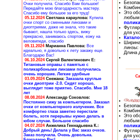
Безопа
Очки получила. Спасибо Вам большое!
Комбин
Передайте мою благодарность мастеру.
Это об
Спасибо ему большое за его труд!
любым 
05.12.2024
Светлана караулова
:
Купила
полика
очки спорт со сменными линзами и
диоптриями, даже не знала, что такие
Футляр
бывают, нашла только здесь, вижу
для ух
прекрасно, занимаюсь спортом, езжу на
Катало
веловипеде, спасибо
Ширина 
09.11.2024
Марианна Павлова
:
Все
линзы: 
идеально, я довольно к лету закажу еще.
Длина 
Благодарю Вас!
06.10.2024
Сергей Валентинович Е:
Титановые оправы с памятью с
поликарбоными линзами получились
очень хорошие. Легкие удобные
Ca
03.09.2024
Снежана
:
Заказала круглые
очки диоптрии -2.0. Сидят хорошо,
выглядит тоже приятно. Спасибо. Мне 18
лет
08.08.2024
Александр Соковлов
:
Постоянно сижу за компьютером. Заказал
Безопа
очки от компьютерного излучение. Все
Комбин
комфортно глаза заметно перестали
Это об
болеть, хотя перерывы нужно делать в
любым 
юбом случае. Большое спасибо
полика
04.07.2024
Анжелика Геннадьевна К.
:
Добрый день! Делала у Вас заказ очков.
Футляр
Заказ получила. Очень довольна.
для ух
Благодарю Вас!