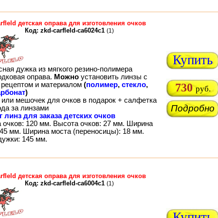
rfleld детская оправа для изготовления очков
Код: zkd-carfleld-ca6024c1
(1)
Купить
сная дужка из мягкого резино-полимера
одковая оправа.
Можно
установить линзы с
рецептом и материалом
(
полимер
,
стекло
,
730
руб.
рбонат
)
 или мешочек для очков в подарок + салфетка
Подробно
ода за линзами
г линз для заказа детских очков
 очков: 120 мм. Высота очков: 27 мм. Ширина
45 мм. Ширина моста (переносицы): 18 мм.
дужки: 145 мм.
rfleld детская оправа для изготовления очков
Код: zkd-carfleld-ca6004c1
(1)
Купить