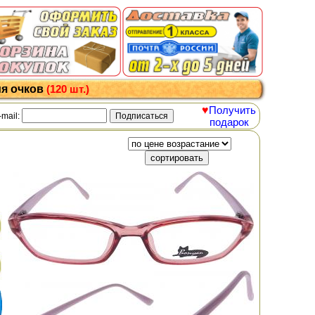
ия очков
(120 шт.)
♥
Получить
-mail:
подарок