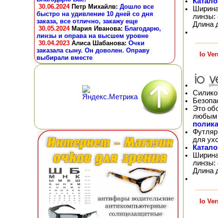
Катало
30.06.2024
Петр Михайлв
:
Дошло все
Ширина
быстро на удивление 10 дней со дня
линзы: 
заказа, все отлично, закажу еще
Длина 
30.05.2024
Мария Иванова
:
Благодарю,
линзы и оправа на высшем уровне
30.04.2023
Алиса Шабанова
:
Очки
заказала сыну. Он доволен. Оправу
Io Ve
выбирали вместе
Силико
Безопа
Это об
любым 
полика
Футляр
для ух
Катало
Ширина
линзы: 
Длина 
Io Ve