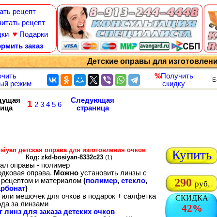
ать рецепт
итать рецепт
♥
дки
Подарки
рмить заказ
Детские оправы для изготовлен
чить
%
Получить
E
ый режим
скидку
дущая
Следующая
1
2
3
4
5
6
ница
страница
siyan детская оправа для изготовления очков
Купить
Код: zkd-bosiyan-8332c23
(1)
ал оправы - полимер
одковая оправа.
Можно
установить линзы с
290
рецептом и материалом
(
полимер
,
стекло
,
руб.
рбонат
)
 или мешочек для очков в подарок + салфетка
СКИДКА
ода за линзами
42%
г линз для заказа детских очков