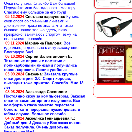
Очки получила. Спасибо Вам большое!
Передайте мою благодарность мастеру.
Спасибо ему большое за его труд!
05.12.2024
Светлана караулова
:
Купила
очки спорт со сменными линзами и
диоптриями, даже не знала, что такие
бывают, нашла только здесь, вижу
прекрасно, занимаюсь спортом, езжу на
веловипеде, спасибо
09.11.2024
Марианна Павлова
:
Все
идеально, я довольно к лету закажу еще.
Благодарю Вас!
06.10.2024
Сергей Валентинович Е:
Титановые оправы с памятью с
поликарбоными линзами получились
очень хорошие. Легкие удобные
03.09.2024
Снежана
:
Заказала круглые
очки диоптрии -2.0. Сидят хорошо,
выглядит тоже приятно. Спасибо. Мне 18
лет
08.08.2024
Александр Соковлов
:
Постоянно сижу за компьютером. Заказал
очки от компьютерного излучение. Все
комфортно глаза заметно перестали
болеть, хотя перерывы нужно делать в
юбом случае. Большое спасибо
04.07.2024
Анжелика Геннадьевна К.
:
Добрый день! Делала у Вас заказ очков.
Заказ получила. Очень довольна.
Благодарю Вас!