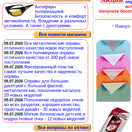
оп
ас
Антифары с
получите бесп
поляризацией.
Безопасность и комфорт
автомобилиста. Вождение в различных
условиях. А также с диоптриями
↑ Наверх
Все новости магазина
Все металлические оправы
09.07.2026
отличного качества новое поступление
Все полимерные оправы
09.07.2026
отличного качества от 300 руб новое
поступление
Фрезерованный пластик
09.07.2026
самое лучшее качество и надежность
оправы
Оправы для больших
09.07.2026
диоптрий с большой фаской,
металлические, пополнение каталога -
20 новых моделей
Пополнение недорогих очков
09.07.2026
во всех разделах, хорошее качество,
приятный дизайн - 30 новых моделей.
Мягкие безопасные детские и
09.07.2026
подростковые очки - 12 новых моделей
Все вопросы по оптике