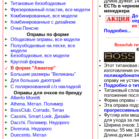
Длина дужки: 14
►
Титановые безободковые
ЕСТЬ в черном 
►
Фрезерованный пластик, все модели
менеджера
Д
►
Комбинированные, все модели
оп
►
Комбинированные с дизайном
их
►
Очки Пенсне
Подробно...
Оправы по форме
►
Ободковые оправы, все модели
Bossclub ти
►
Полуободковые на леске, все
К
модели
►
Безободковые, все модели
►
Круглой формы
Этот титановая 
В форме "Авиатор"
✓
изготовления о
►
Большие размеры "Великаны"
поликарбонат
оправу не уста
►
Для больших диоптрий
Подробно о ти
►
С поляризованной с/з накладкой
Титановый спла
Оправы для очков по бренду
положение посл
►
Alberto Moretti
Форма оправы -
►
Athena. Метал. Полимер
Эта оправа под
прогрессивны
►
BossClub. Corrado. Титан
Футляр или меш
►
Cassini, Smart Look. Дизайн
для ухода за л
►
Dacchi. Полимер. Недорого
Ширина очков: 1
►
Diverona. Недорого
линзы: 55 мм. Ш
Длина дужки: 14
►
Duecento. Метал