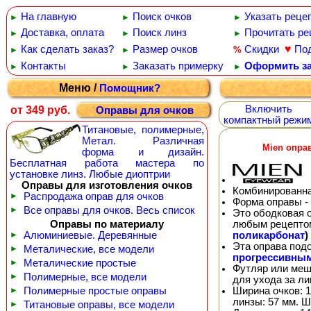
На главную
Поиск очков
Указать реце
►
►
►
Доставка, оплата
Поиск линз
Прочитать ре
►
►
►
♥
Как сделать заказ?
Размер очков
Скидки
По
%
►
►
Контакты
Заказать примерку
Оформить за
►
►
►
Меню /
Помощник?
Включить
от 349 руб.
Оправы для очков
компактный режи
Титановые, полимерные,
Метал. Различная
Mien опра
форма и дизайн.
Бесплатная работа мастера по
установке линз. Любые диоптрии
Оправы для изготовления очков
Комбинированна
►
Распродажа оправ для очков
Форма оправы -
►
Все оправы для очков. Весь список
Это ободковая 
любым рецепто
Оправы по материалу
поликарбонат
)
►
Алюминиевые. Деревянные
Эта оправа под
►
Металические, все модели
прогрессивны
►
Металические простые
Футляр или меш
►
Полимерные, все модели
для ухода за л
Ширина очков: 1
►
Полимерные простые оправы
линзы: 57 мм. Ш
►
Титановые оправы, все модели