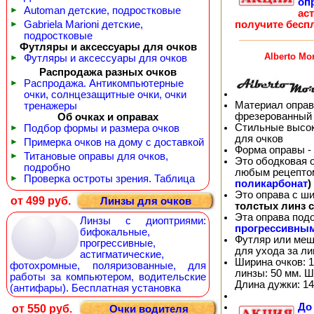
оп
►
Automan детские, подростковые
ас
получите бесп
►
Gabriela Marioni детские,
подростковые
Футляры и аксессуары для очков
Alberto Mo
►
Футляры и аксессуары для очков
Распродажа разных очков
►
Распродажа. Антикомпьютерные
очки, солнцезащитные очки, очки
Материал оправ
тренажеры
фрезерованный 
Об очках и оправах
Стильные высок
►
Подбор формы и размера очков
для очков
►
Примерка очков на дому с доставкой
Форма оправы -
►
Титановые оправы для очков,
Это ободковая 
подробно
любым рецепто
►
Проверка остроты зрения. Таблица
поликарбонат
)
Это оправа с ш
от 499 руб.
Линзы для очков
толстых линз 
Эта оправа под
Линзы с диоптриями:
прогрессивны
бифокальные,
Футляр или меш
прогрессивные,
для ухода за л
астигматические,
Ширина очков: 1
фотохромные, поляризованные, для
линзы: 50 мм. Ш
работы за компьютером, водительские
Длина дужки: 14
(антифары). Бесплатная установка
Д
от 550 руб.
Очки водителя