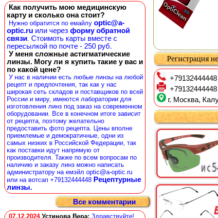
Как получить мою медицинскую
карту и сколько она стоит?
optic@a-
Нужно обратится по емайлу
optic.ru
или через
форму обратной
связи
Стоимоть карты вместе с
.
пересылкой по почте - 250 руб.
У меня сложные астигматические
Регистрация не
линзы. Могу ли я купить такие у вас и
по какой цене?
У нас в наличии есть любые линзы на любой
+79132444448
рецепт и предпочтения, так как у нас
+79132444448
широкая сеть складов и поставщиков по всей
России и миру, имеются лаборатории для
г. Москва, Калу
изготовления линз под заказ на современном
оборудовании. Все в конечном итоге зависит
от рецепта, поэтому желательно
предоставить фото рецепта. Цены вполне
приемлемые и демократичные, одни из
самых низких в Российской Федерации, так
как поставки идут напрямую от
производителя. Также по всем вопросам по
наличию и заказу линз можно написать
администратору на емэйл optic@a-optic.ru
Рецептурные
или на вотсап +79132444448
линзы.
Все комментарии
07.12.2024
Устинова Вера
:
Здравствуйте!