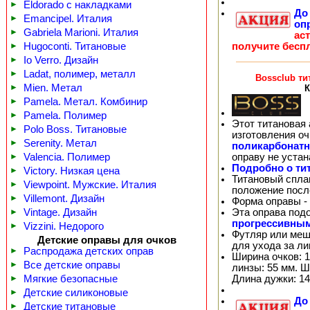
►
Eldorado с накладками
Д
►
Emancipel. Италия
оп
►
Gabriela Marioni. Италия
ас
получите бесп
►
Hugoconti. Титановые
►
Io Verro. Дизайн
►
Ladat, полимер, металл
Bossclub ти
►
Mien. Метал
К
►
Pamela. Метал. Комбинир
►
Pamela. Полимер
Этот титановая 
►
Polo Boss. Титановые
изготовления о
►
Serenity. Метал
поликарбонат
оправу не уста
►
Valencia. Полимер
Подробно о ти
►
Victory. Низкая цена
Титановый спла
►
Viewpoint. Мужские. Италия
положение посл
►
Villemont. Дизайн
Форма оправы -
Эта оправа под
►
Vintage. Дизайн
прогрессивны
►
Vizzini. Недорого
Футляр или меш
Детские оправы для очков
для ухода за л
►
Распродажа детских оправ
Ширина очков: 1
►
Все детские оправы
линзы: 55 мм. Ш
Длина дужки: 14
►
Мягкие безопасные
►
Детские силиконовые
Д
►
Детские титановые