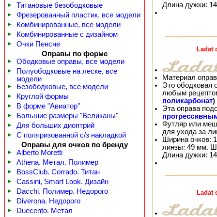
Длина дужки: 14
►
Титановые безободковые
►
Фрезерованный пластик, все модели
►
Комбинированные, все модели
►
Комбинированные с дизайном
►
Очки Пенсне
Ladat
Оправы по форме
►
Ободковые оправы, все модели
►
Полуободковые на леске, все
Материал оправ
модели
Это ободковая 
►
Безободковые, все модели
любым рецепто
►
Круглой формы
поликарбонат
)
►
В форме "Авиатор"
Эта оправа под
►
Большие размеры "Великаны"
прогрессивны
Футляр или меш
►
Для больших диоптрий
для ухода за л
►
С поляризованной с/з накладкой
Ширина очков: 1
Оправы для очков по бренду
линзы: 49 мм. Ш
►
Alberto Moretti
Длина дужки: 14
►
Athena. Метал. Полимер
►
BossClub. Corrado. Титан
►
Cassini, Smart Look. Дизайн
►
Dacchi. Полимер. Недорого
Ladat
►
Diverona. Недорого
►
Duecento. Метал