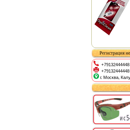
Регистрация не
+79132444448
+79132444448
г. Москва, Калу