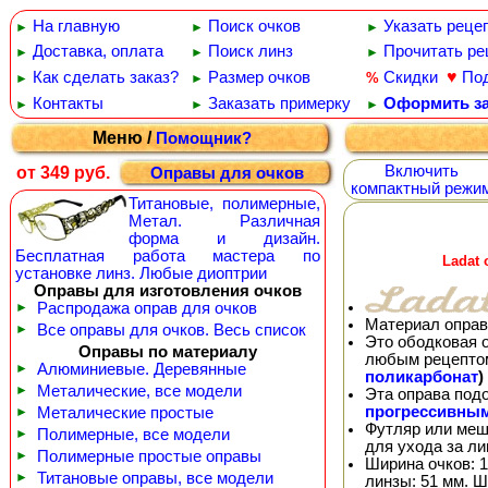
На главную
Поиск очков
Указать реце
►
►
►
Доставка, оплата
Поиск линз
Прочитать ре
►
►
►
♥
Как сделать заказ?
Размер очков
Скидки
По
%
►
►
Контакты
Заказать примерку
Оформить за
►
►
►
Меню /
Помощник?
Включить
от 349 руб.
Оправы для очков
компактный режи
Титановые, полимерные,
Метал. Различная
форма и дизайн.
Бесплатная работа мастера по
Ladat
установке линз. Любые диоптрии
Оправы для изготовления очков
►
Распродажа оправ для очков
Материал оправ
►
Все оправы для очков. Весь список
Это ободковая 
Оправы по материалу
любым рецепто
►
Алюминиевые. Деревянные
поликарбонат
)
►
Металические, все модели
Эта оправа под
прогрессивны
►
Металические простые
Футляр или меш
►
Полимерные, все модели
для ухода за л
►
Полимерные простые оправы
Ширина очков: 1
►
Титановые оправы, все модели
линзы: 51 мм. Ш