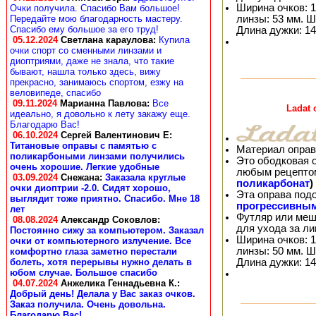
Ширина очков: 1
Очки получила. Спасибо Вам большое!
линзы: 53 мм. Ш
Передайте мою благодарность мастеру.
Спасибо ему большое за его труд!
Длина дужки: 14
05.12.2024
Светлана караулова
:
Купила
очки спорт со сменными линзами и
диоптриями, даже не знала, что такие
бывают, нашла только здесь, вижу
прекрасно, занимаюсь спортом, езжу на
веловипеде, спасибо
09.11.2024
Марианна Павлова
:
Все
Ladat
идеально, я довольно к лету закажу еще.
Благодарю Вас!
06.10.2024
Сергей Валентинович Е:
Титановые оправы с памятью с
Материал оправ
поликарбоными линзами получились
Это ободковая 
очень хорошие. Легкие удобные
любым рецепто
03.09.2024
Снежана
:
Заказала круглые
поликарбонат
)
очки диоптрии -2.0. Сидят хорошо,
Эта оправа под
выглядит тоже приятно. Спасибо. Мне 18
прогрессивны
лет
Футляр или меш
08.08.2024
Александр Соковлов
:
для ухода за л
Постоянно сижу за компьютером. Заказал
Ширина очков: 1
очки от компьютерного излучение. Все
линзы: 50 мм. Ш
комфортно глаза заметно перестали
Длина дужки: 14
болеть, хотя перерывы нужно делать в
юбом случае. Большое спасибо
04.07.2024
Анжелика Геннадьевна К.
:
Добрый день! Делала у Вас заказ очков.
Заказ получила. Очень довольна.
Благодарю Вас!