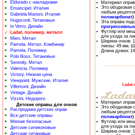
►
Eldorado с накладками
Материал оправ
Это ободковая 
►
Emancipel. Италия
любым рецепто
►
Gabriela Marioni. Италия
поликарбонат
)
►
Hugoconti. Титановые
Эта оправа под
►
Io Verro. Дизайн
прогрессивны
Футляр или меш
Ladat, полимер, металл
✓
для ухода за л
►
Mien. Метал
Ширина очков: 1
►
Pamela. Метал. Комбинир
линзы: 49 мм. Ш
►
Pamela. Полимер
Длина дужки: 14
►
Polo Boss. Титановые
►
Serenity. Метал
►
Valencia. Полимер
►
Victory. Низкая цена
►
Viewpoint. Мужские. Италия
Ladat
►
Villemont. Дизайн
►
Vintage. Дизайн
►
Vizzini. Недорого
Материал оправ
Детские оправы для очков
Это ободковая 
►
Распродажа детских оправ
любым рецепто
►
Все детские оправы
поликарбонат
)
Футляр или меш
►
Мягкие безопасные
для ухода за л
►
Детские силиконовые
Ширина очков: 1
►
Детские титановые