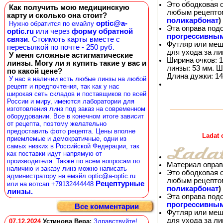
Это ободковая 
Как получить мою медицинскую
любым рецепто
карту и сколько она стоит?
поликарбонат
)
optic@a-
Нужно обратится по емайлу
Эта оправа под
optic.ru
или через
форму обратной
прогрессивны
связи
Стоимоть карты вместе с
.
Футляр или меш
пересылкой по почте - 250 руб.
для ухода за л
У меня сложные астигматические
Ширина очков: 1
линзы. Могу ли я купить такие у вас и
линзы: 53 мм. Ш
по какой цене?
Длина дужки: 14
У нас в наличии есть любые линзы на любой
рецепт и предпочтения, так как у нас
широкая сеть складов и поставщиков по всей
России и миру, имеются лаборатории для
изготовления линз под заказ на современном
оборудовании. Все в конечном итоге зависит
от рецепта, поэтому желательно
предоставить фото рецепта. Цены вполне
Ladat
приемлемые и демократичные, одни из
самых низких в Российской Федерации, так
как поставки идут напрямую от
производителя. Также по всем вопросам по
Материал оправ
наличию и заказу линз можно написать
Это ободковая 
администратору на емэйл optic@a-optic.ru
любым рецепто
Рецептурные
или на вотсап +79132444448
поликарбонат
)
линзы.
Эта оправа под
прогрессивны
Все комментарии
Футляр или меш
для ухода за л
07.12.2024
Устинова Вера
:
Здравствуйте!