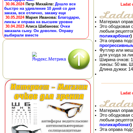
30.06.2024
Петр Михайлв
:
Дошло все
Ladat
быстро на удивление 10 дней со дня
заказа, все отлично, закажу еще
30.05.2024
Мария Иванова
:
Благодарю,
Материал оправ
линзы и оправа на высшем уровне
Это ободковая 
30.04.2023
Алиса Шабанова
:
Очки
заказала сыну. Он доволен. Оправу
любым рецепто
выбирали вместе
поликарбонат
)
Эта оправа под
прогрессивны
Футляр или меш
для ухода за л
Ширина очков: 1
линзы: 50 мм. Ш
Длина дужки: 14
Ladat
Материал оправ
Это ободковая 
любым рецепто
поликарбонат
)
Эта оправа под