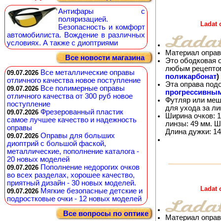
Антифары с
поляризацией.
Ladat
Безопасность и комфорт
автомобилиста. Вождение в различных
условиях. А также с диоптриями
Материал оправ
Все новости магазина
Это ободковая 
любым рецепто
Все металлические оправы
09.07.2026
поликарбонат
)
отличного качества новое поступление
Эта оправа под
Все полимерные оправы
09.07.2026
прогрессивны
отличного качества от 300 руб новое
Футляр или меш
поступление
для ухода за л
Фрезерованный пластик
09.07.2026
Ширина очков: 1
самое лучшее качество и надежность
линзы: 49 мм. Ш
оправы
Длина дужки: 14
Оправы для больших
09.07.2026
диоптрий с большой фаской,
металлические, пополнение каталога -
20 новых моделей
Пополнение недорогих очков
09.07.2026
во всех разделах, хорошее качество,
приятный дизайн - 30 новых моделей.
Ladat
Мягкие безопасные детские и
09.07.2026
подростковые очки - 12 новых моделей
Все вопросы по оптике
Материал оправ