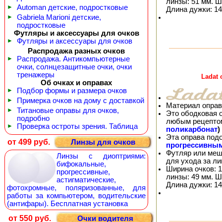
линзы: 51 мм. Ш
►
Automan детские, подростковые
Длина дужки: 14
►
Gabriela Marioni детские,
подростковые
Футляры и аксессуары для очков
►
Футляры и аксессуары для очков
Распродажа разных очков
►
Распродажа. Антикомпьютерные
очки, солнцезащитные очки, очки
тренажеры
Ladat
Об очках и оправах
►
Подбор формы и размера очков
►
Примерка очков на дому с доставкой
Материал оправ
►
Титановые оправы для очков,
Это ободковая 
подробно
любым рецепто
►
Проверка остроты зрения. Таблица
поликарбонат
)
Эта оправа под
от 499 руб.
Линзы для очков
прогрессивны
Футляр или меш
Линзы с диоптриями:
для ухода за л
бифокальные,
Ширина очков: 1
прогрессивные,
линзы: 49 мм. Ш
астигматические,
Длина дужки: 14
фотохромные, поляризованные, для
работы за компьютером, водительские
(антифары). Бесплатная установка
от 550 руб.
Очки водителя