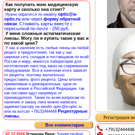
Как получить мою медицинскую
карту и сколько она стоит?
optic@a-
Нужно обратится по емайлу
optic.ru
или через
форму обратной
связи
Стоимоть карты вместе с
.
пересылкой по почте - 250 руб.
У меня сложные астигматические
линзы. Могу ли я купить такие у вас и
по какой цене?
У нас в наличии есть любые линзы на любой
рецепт и предпочтения, так как у нас
широкая сеть складов и поставщиков по всей
России и миру, имеются лаборатории для
изготовления линз под заказ на современном
оборудовании. Все в конечном итоге зависит
от рецепта, поэтому желательно
предоставить фото рецепта. Цены вполне
приемлемые и демократичные, одни из
самых низких в Российской Федерации, так
как поставки идут напрямую от
производителя. Также по всем вопросам по
наличию и заказу линз можно написать
администратору на емэйл optic@a-optic.ru
Рецептурные
или на вотсап +79132444448
линзы.
Регистрация не
Все комментарии
+79132444448
07.12.2024
Устинова Вера
:
Здравствуйте!