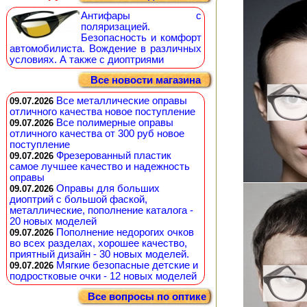
Антифары с
поляризацией.
Безопасность и комфорт
автомобилиста. Вождение в различных
условиях. А также с диоптриями
Все новости магазина
Все металлические оправы
09.07.2026
отличного качества новое поступление
Все полимерные оправы
09.07.2026
отличного качества от 300 руб новое
поступление
Фрезерованный пластик
09.07.2026
самое лучшее качество и надежность
оправы
Оправы для больших
09.07.2026
диоптрий с большой фаской,
металлические, пополнение каталога -
20 новых моделей
Пополнение недорогих очков
09.07.2026
во всех разделах, хорошее качество,
приятный дизайн - 30 новых моделей.
Мягкие безопасные детские и
09.07.2026
подростковые очки - 12 новых моделей
Все вопросы по оптике