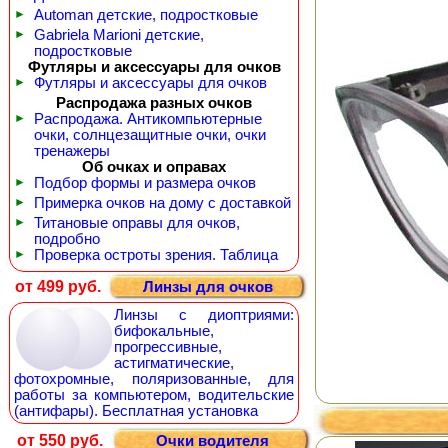
►
Automan детские, подростковые
►
Gabriela Marioni детские,
подростковые
Футляры и аксессуары для очков
►
Футляры и аксессуары для очков
Распродажа разных очков
►
Распродажа. Антикомпьютерные
очки, солнцезащитные очки, очки
тренажеры
Об очках и оправах
►
Подбор формы и размера очков
►
Примерка очков на дому с доставкой
►
Титановые оправы для очков,
подробно
►
Проверка остроты зрения. Таблица
от 499 руб.
Линзы для очков
Линзы с диоптриями:
бифокальные,
прогрессивные,
астигматические,
фотохромные, поляризованные, для
работы за компьютером, водительские
(антифары). Бесплатная установка
от 550 руб.
Очки водителя