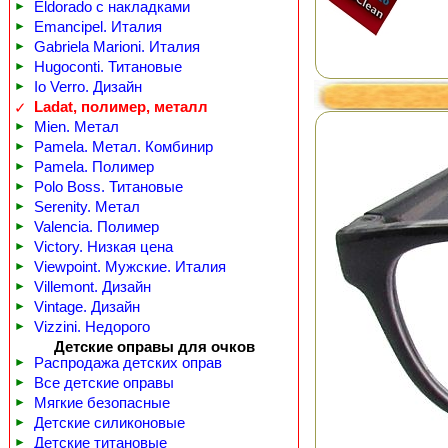
►
Eldorado с накладками
►
Emancipel. Италия
►
Gabriela Marioni. Италия
►
Hugoconti. Титановые
►
Io Verro. Дизайн
Ladat, полимер, металл
✓
►
Mien. Метал
►
Pamela. Метал. Комбинир
►
Pamela. Полимер
►
Polo Boss. Титановые
►
Serenity. Метал
►
Valencia. Полимер
►
Victory. Низкая цена
►
Viewpoint. Мужские. Италия
►
Villemont. Дизайн
►
Vintage. Дизайн
►
Vizzini. Недорого
Детские оправы для очков
►
Распродажа детских оправ
►
Все детские оправы
►
Мягкие безопасные
►
Детские силиконовые
►
Детские титановые