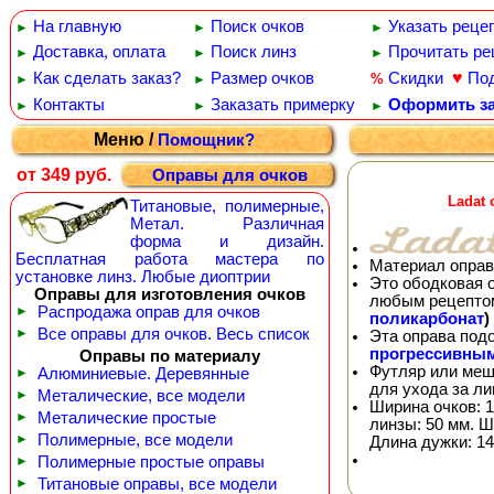
На главную
Поиск очков
Указать реце
►
►
►
Доставка, оплата
Поиск линз
Прочитать ре
►
►
►
♥
Как сделать заказ?
Размер очков
Скидки
По
%
►
►
Контакты
Заказать примерку
Оформить за
►
►
►
Меню /
Помощник?
от 349 руб.
Оправы для очков
Ladat
Титановые, полимерные,
Метал. Различная
форма и дизайн.
Бесплатная работа мастера по
Материал оправ
установке линз. Любые диоптрии
Это ободковая 
Оправы для изготовления очков
любым рецепто
►
Распродажа оправ для очков
поликарбонат
)
►
Все оправы для очков. Весь список
Эта оправа под
прогрессивны
Оправы по материалу
Футляр или меш
►
Алюминиевые. Деревянные
для ухода за л
►
Металические, все модели
Ширина очков: 1
►
Металические простые
линзы: 50 мм. Ш
►
Полимерные, все модели
Длина дужки: 14
►
Полимерные простые оправы
►
Титановые оправы, все модели