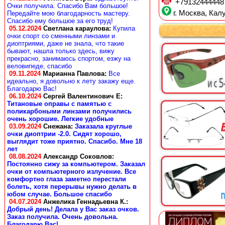
+79132444448
Очки получила. Спасибо Вам большое!
г. Москва, Калу
Передайте мою благодарность мастеру.
Спасибо ему большое за его труд!
05.12.2024
Светлана караулова
:
Купила
очки спорт со сменными линзами и
диоптриями, даже не знала, что такие
бывают, нашла только здесь, вижу
прекрасно, занимаюсь спортом, езжу на
веловипеде, спасибо
09.11.2024
Марианна Павлова
:
Все
идеально, я довольно к лету закажу еще.
Благодарю Вас!
06.10.2024
Сергей Валентинович Е:
Титановые оправы с памятью с
поликарбоными линзами получились
очень хорошие. Легкие удобные
03.09.2024
Снежана
:
Заказала круглые
очки диоптрии -2.0. Сидят хорошо,
выглядит тоже приятно. Спасибо. Мне 18
лет
08.08.2024
Александр Соковлов
:
Постоянно сижу за компьютером. Заказал
очки от компьютерного излучение. Все
комфортно глаза заметно перестали
болеть, хотя перерывы нужно делать в
юбом случае. Большое спасибо
04.07.2024
Анжелика Геннадьевна К.
:
Добрый день! Делала у Вас заказ очков.
Заказ получила. Очень довольна.
Благодарю Вас!