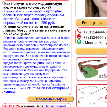
Как получить мою медицинскую
карту и сколько она стоит?
optic@a-
Нужно обратится по емайлу
optic.ru
или через
форму обратной
связи
Стоимоть карты вместе с
.
Регистрация не
пересылкой по почте - 250 руб.
У меня сложные астигматические
линзы. Могу ли я купить такие у вас и
+79132444448
по какой цене?
+79132444448
У нас в наличии есть любые линзы на любой
рецепт и предпочтения, так как у нас
г. Москва, Калу
широкая сеть складов и поставщиков по всей
России и миру, имеются лаборатории для
изготовления линз под заказ на современном
оборудовании. Все в конечном итоге зависит
от рецепта, поэтому желательно
предоставить фото рецепта. Цены вполне
приемлемые и демократичные, одни из
самых низких в Российской Федерации, так
как поставки идут напрямую от
производителя. Также по всем вопросам по
наличию и заказу линз можно написать
администратору на емэйл optic@a-optic.ru
Рецептурные
или на вотсап +79132444448
линзы.
Все комментарии
07.12.2024
Устинова Вера
:
Здравствуйте!