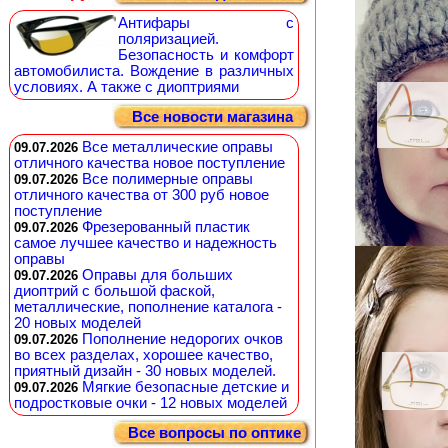
Антифары с
поляризацией.
Безопасность и комфорт
автомобилиста. Вождение в различных
условиях. А также с диоптриями
Все новости магазина
Все металлические оправы
09.07.2026
отличного качества новое поступление
Все полимерные оправы
09.07.2026
отличного качества от 300 руб новое
поступление
Фрезерованный пластик
09.07.2026
самое лучшее качество и надежность
оправы
Оправы для больших
09.07.2026
диоптрий с большой фаской,
металлические, пополнение каталога -
20 новых моделей
Пополнение недорогих очков
09.07.2026
во всех разделах, хорошее качество,
приятный дизайн - 30 новых моделей.
Мягкие безопасные детские и
09.07.2026
подростковые очки - 12 новых моделей
Все вопросы по оптике