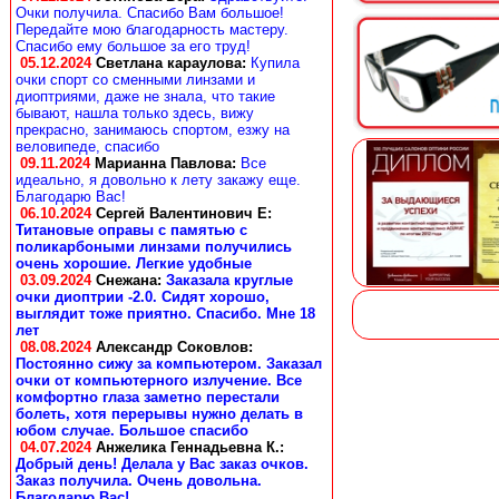
Очки получила. Спасибо Вам большое!
Передайте мою благодарность мастеру.
Спасибо ему большое за его труд!
05.12.2024
Светлана караулова
:
Купила
очки спорт со сменными линзами и
диоптриями, даже не знала, что такие
бывают, нашла только здесь, вижу
прекрасно, занимаюсь спортом, езжу на
веловипеде, спасибо
09.11.2024
Марианна Павлова
:
Все
идеально, я довольно к лету закажу еще.
Благодарю Вас!
06.10.2024
Сергей Валентинович Е:
Титановые оправы с памятью с
поликарбоными линзами получились
очень хорошие. Легкие удобные
03.09.2024
Снежана
:
Заказала круглые
очки диоптрии -2.0. Сидят хорошо,
выглядит тоже приятно. Спасибо. Мне 18
лет
08.08.2024
Александр Соковлов
:
Постоянно сижу за компьютером. Заказал
очки от компьютерного излучение. Все
комфортно глаза заметно перестали
болеть, хотя перерывы нужно делать в
юбом случае. Большое спасибо
04.07.2024
Анжелика Геннадьевна К.
:
Добрый день! Делала у Вас заказ очков.
Заказ получила. Очень довольна.
Благодарю Вас!