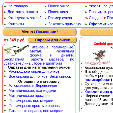
На главную
Поиск очков
Указать реце
►
►
►
Доставка, оплата
Поиск линз
Прочитать ре
►
►
►
♥
Как сделать заказ?
Размер очков
Скидки
По
%
►
►
Контакты
Заказать примерку
Оформить за
►
►
►
Меню /
Помощник?
от 349 руб.
Оправы для очков
Carfleld де
Титановые, полимерные,
К
Метал. Различная
форма и дизайн.
Бесплатная работа мастера по
установке линз. Любые диоптрии
Оправы для изготовления очков
Безопасная дуж
►
Распродажа оправ для очков
Это ободковая 
любым рецепто
►
Все оправы для очков. Весь список
поликарбонат
)
Оправы по материалу
Футляр или меш
►
Алюминиевые. Деревянные
для ухода за л
►
Металические, все модели
Каталог линз д
►
Металические простые
Ширина очков: 1
линзы: 45 мм. Ш
►
Полимерные, все модели
Длина дужки: 14
►
Полимерные простые оправы
►
Титановые оправы, все модели