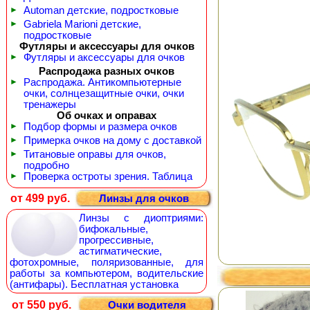
►
Automan детские, подростковые
►
Gabriela Marioni детские,
подростковые
Футляры и аксессуары для очков
►
Футляры и аксессуары для очков
Распродажа разных очков
►
Распродажа. Антикомпьютерные
очки, солнцезащитные очки, очки
тренажеры
Об очках и оправах
►
Подбор формы и размера очков
►
Примерка очков на дому с доставкой
►
Титановые оправы для очков,
подробно
►
Проверка остроты зрения. Таблица
от 499 руб.
Линзы для очков
Линзы с диоптриями:
бифокальные,
прогрессивные,
астигматические,
фотохромные, поляризованные, для
работы за компьютером, водительские
(антифары). Бесплатная установка
от 550 руб.
Очки водителя