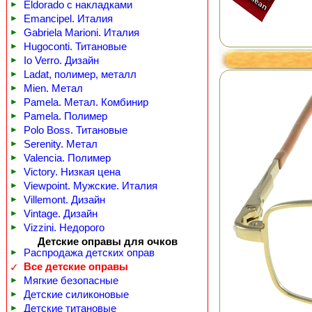
►
Eldorado с накладками
►
Emancipel. Италия
►
Gabriela Marioni. Италия
►
Hugoconti. Титановые
►
Io Verro. Дизайн
►
Ladat, полимер, металл
►
Mien. Метал
►
Pamela. Метал. Комбинир
►
Pamela. Полимер
►
Polo Boss. Титановые
►
Serenity. Метал
►
Valencia. Полимер
►
Victory. Низкая цена
►
Viewpoint. Мужские. Италия
►
Villemont. Дизайн
►
Vintage. Дизайн
►
Vizzini. Недорого
Детские оправы для очков
►
Распродажа детских оправ
Все детские оправы
✓
►
Мягкие безопасные
►
Детские силиконовые
►
Детские титановые