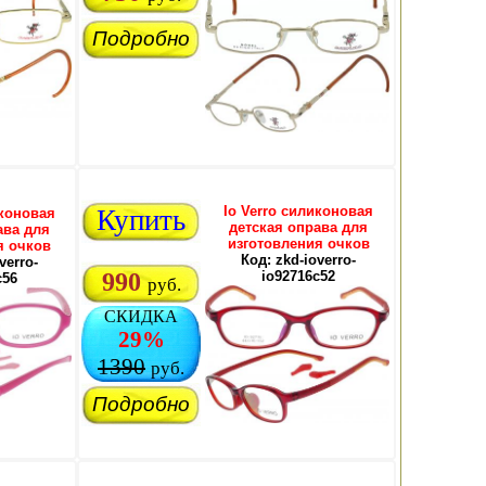
Подробно
Io Verro силиконовая
Купить
иконовая
детская оправа для
ава для
изготовления очков
я очков
Код: zkd-ioverro-
verro-
990
io92716c52
c56
руб.
СКИДКА
29%
1390
руб.
Подробно