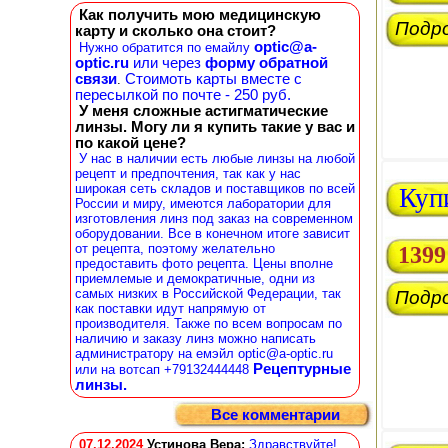
Как получить мою медицинскую
Подр
карту и сколько она стоит?
optic@a-
Нужно обратится по емайлу
optic.ru
или через
форму обратной
связи
Стоимоть карты вместе с
.
пересылкой по почте - 250 руб.
У меня сложные астигматические
линзы. Могу ли я купить такие у вас и
по какой цене?
У нас в наличии есть любые линзы на любой
рецепт и предпочтения, так как у нас
широкая сеть складов и поставщиков по всей
Куп
России и миру, имеются лаборатории для
изготовления линз под заказ на современном
оборудовании. Все в конечном итоге зависит
от рецепта, поэтому желательно
1399
предоставить фото рецепта. Цены вполне
приемлемые и демократичные, одни из
самых низких в Российской Федерации, так
Подр
как поставки идут напрямую от
производителя. Также по всем вопросам по
наличию и заказу линз можно написать
администратору на емэйл optic@a-optic.ru
Рецептурные
или на вотсап +79132444448
линзы.
Все комментарии
07.12.2024
Устинова Вера
:
Здравствуйте!