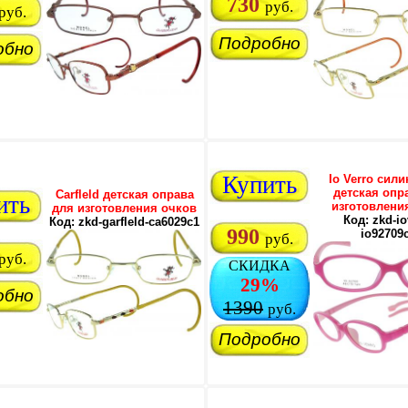
730
руб.
руб.
Подробно
обно
Купить
Io Verro сил
детская опр
Carfleld детская оправа
ить
изготовлени
для изготовления очков
Код: zkd-io
Код: zkd-garfleld-ca6029c1
990
io92709
руб.
руб.
СКИДКА
29%
обно
1390
руб.
Подробно