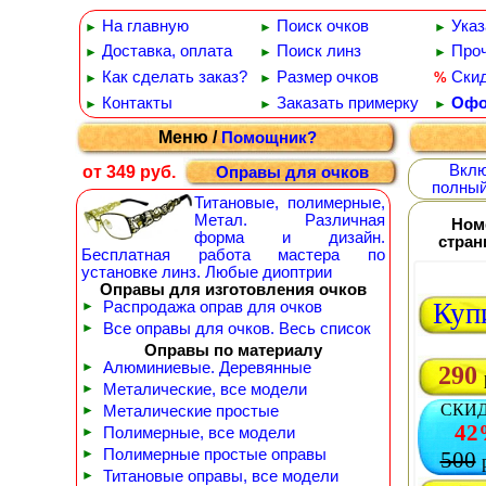
На главную
Поиск очков
Указ
►
►
►
Доставка, оплата
Поиск линз
Проч
►
►
►
Как сделать заказ?
Размер очков
Ски
%
►
►
Контакты
Заказать примерку
Офо
►
►
►
Меню /
Помощник?
Вклю
от 349 руб.
Оправы для очков
полный
Титановые, полимерные,
Метал. Различная
Ном
форма и дизайн.
стра
Бесплатная работа мастера по
установке линз. Любые диоптрии
Оправы для изготовления очков
Куп
►
Распродажа оправ для очков
►
Все оправы для очков. Весь список
Оправы по материалу
►
Алюминиевые. Деревянные
290
►
Металические, все модели
СКИ
►
Металические простые
42
►
Полимерные, все модели
►
Полимерные простые оправы
500
►
Титановые оправы, все модели