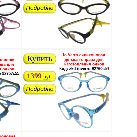
Подробно
Io Verro силиконовая
Купить
детская оправа для
иконовая
изготовления очков
ава для
Код: zkd-ioverro-92760c54
я очков
o-92757c55
1399
руб.
Подробно
иконовая