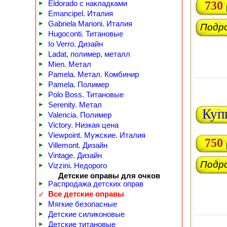
730
►
Eldorado с накладками
►
Emancipel. Италия
►
Gabriela Marioni. Италия
Подр
►
Hugoconti. Титановые
►
Io Verro. Дизайн
►
Ladat, полимер, металл
►
Mien. Метал
►
Pamela. Метал. Комбинир
►
Pamela. Полимер
►
Polo Boss. Титановые
►
Serenity. Метал
Куп
►
Valencia. Полимер
►
Victory. Низкая цена
►
Viewpoint. Мужские. Италия
750
►
Villemont. Дизайн
►
Vintage. Дизайн
Подр
►
Vizzini. Недорого
Детские оправы для очков
►
Распродажа детских оправ
Все детские оправы
✓
►
Мягкие безопасные
►
Детские силиконовые
►
Детские титановые