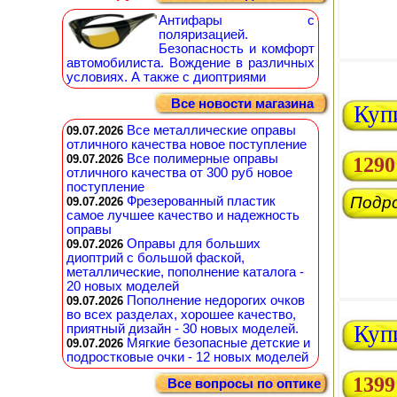
Антифары с
поляризацией.
Безопасность и комфорт
автомобилиста. Вождение в различных
условиях. А также с диоптриями
Все новости магазина
Куп
Все металлические оправы
09.07.2026
отличного качества новое поступление
Все полимерные оправы
09.07.2026
1290
отличного качества от 300 руб новое
поступление
Подр
Фрезерованный пластик
09.07.2026
самое лучшее качество и надежность
оправы
Оправы для больших
09.07.2026
диоптрий с большой фаской,
металлические, пополнение каталога -
20 новых моделей
Пополнение недорогих очков
09.07.2026
во всех разделах, хорошее качество,
Куп
приятный дизайн - 30 новых моделей.
Мягкие безопасные детские и
09.07.2026
подростковые очки - 12 новых моделей
1399
Все вопросы по оптике