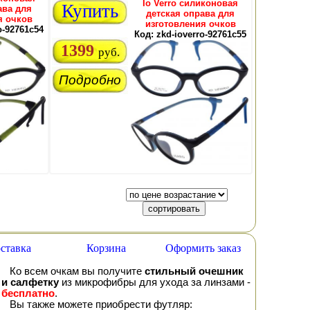
Io Verro силиконовая
Купить
ава для
детская оправа для
я очков
изготовления очков
o-92761c54
Код: zkd-ioverro-92761c55
1399
руб.
Подробно
ставка
Корзина
Оформить заказ
Ко всем очкам вы получите
стильный очешник
и салфетку
из микрофибры для ухода за линзами -
бесплатно
.
Вы также можете приобрести футляр: