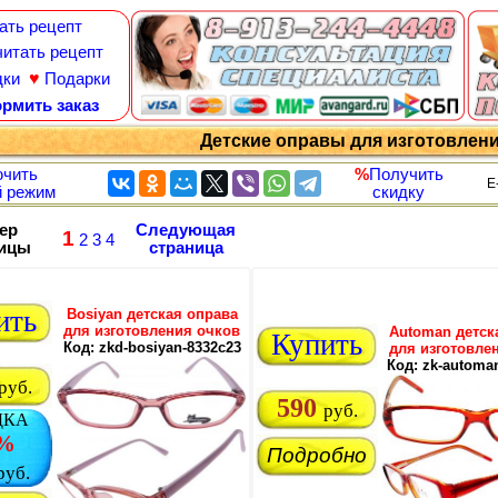
ать рецепт
итать рецепт
♥
дки
Подарки
рмить заказ
Детские оправы для изготовлен
чить
%
Получить
E
 режим
скидку
ер
Следующая
1
2
3
4
ницы
страница
ить
Bosiyan детская оправа
для изготовления очков
Automan детск
Купить
Код: zkd-bosiyan-8332c23
для изготовле
Код: zk-automa
руб.
590
руб.
ДКА
%
Подробно
руб.