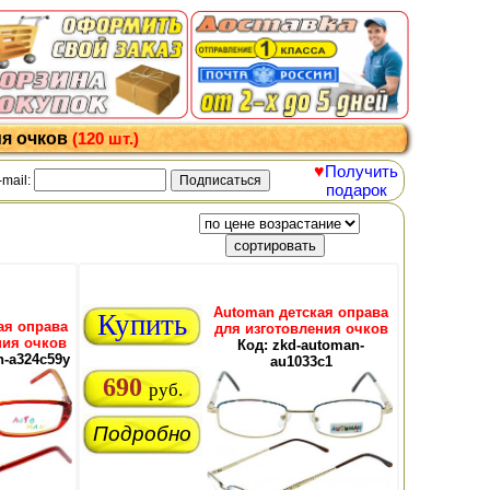
ия очков
(120 шт.)
♥
Получить
-mail:
подарок
Automan детская оправа
Купить
ая оправа
для изготовления очков
ния очков
Код: zkd-automan-
n-a324c59y
au1033c1
690
руб.
Подробно