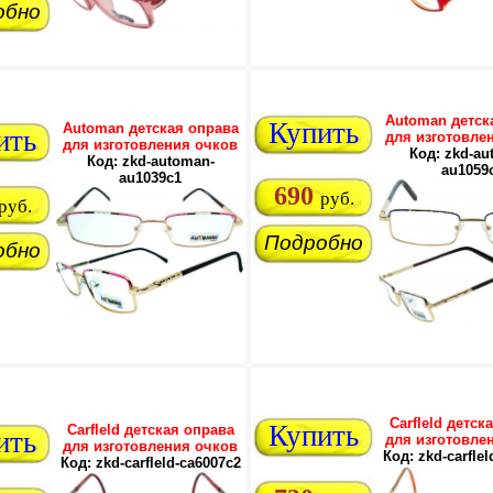
обно
Automan детск
Купить
Automan детская оправа
ить
для изготовле
для изготовления очков
Код: zkd-au
Код: zkd-automan-
au1059
au1039c1
690
руб.
руб.
Подробно
обно
Carfleld детск
Купить
Carfleld детская оправа
ить
для изготовле
для изготовления очков
Код: zkd-carfle
Код: zkd-carfleld-ca6007c2