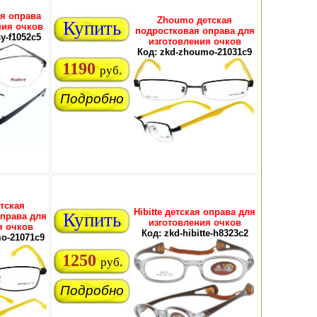
ая оправа
Zhoumo детская
Купить
ния очков
подростковая оправа для
sy-f1052c5
изготовления очков
Код: zkd-zhoumo-21031c9
1190
руб.
Подробно
тская
Hibitte детская оправа для
Купить
права для
изготовления очков
я очков
Код: zkd-hibitte-h8323c2
o-21071c9
1250
руб.
Подробно