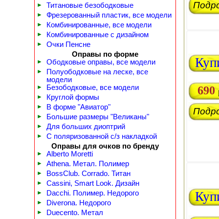
Подр
►
Титановые безободковые
►
Фрезерованный пластик, все модели
►
Комбинированные, все модели
►
Комбинированные с дизайном
►
Очки Пенсне
Оправы по форме
Куп
►
Ободковые оправы, все модели
►
Полуободковые на леске, все
модели
►
Безободковые, все модели
690
►
Круглой формы
►
В форме "Авиатор"
Подр
►
Большие размеры "Великаны"
►
Для больших диоптрий
►
С поляризованной с/з накладкой
Оправы для очков по бренду
►
Alberto Moretti
►
Athena. Метал. Полимер
►
BossClub. Corrado. Титан
►
Cassini, Smart Look. Дизайн
►
Dacchi. Полимер. Недорого
Куп
►
Diverona. Недорого
►
Duecento. Метал