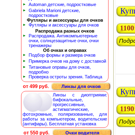
►
Automan детские, подростковые
Куп
►
Gabriela Marioni детские,
подростковые
Футляры и аксессуары для очков
►
Футляры и аксессуары для очков
1100
Распродажа разных очков
►
Распродажа. Антикомпьютерные
Подр
очки, солнцезащитные очки, очки
тренажеры
Об очках и оправах
►
Подбор формы и размера очков
►
Примерка очков на дому с доставкой
►
Титановые оправы для очков,
подробно
►
Проверка остроты зрения. Таблица
от 499 руб.
Линзы для очков
Куп
Линзы с диоптриями:
бифокальные,
прогрессивные,
1190
астигматические,
фотохромные, поляризованные, для
работы за компьютером, водительские
Подр
(антифары). Бесплатная установка
от 550 руб.
Очки водителя