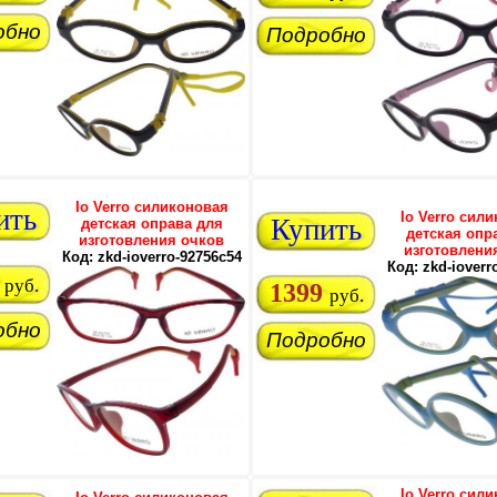
обно
Подробно
Io Verro силиконовая
ить
Io Verro сил
Купить
детская оправа для
детская опр
изготовления очков
изготовлени
Код: zkd-ioverro-92756c54
Код: zkd-ioverr
руб.
1399
руб.
обно
Подробно
Io Verro сил