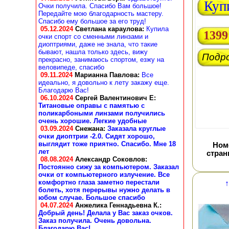
Куп
Очки получила. Спасибо Вам большое!
Передайте мою благодарность мастеру.
Спасибо ему большое за его труд!
05.12.2024
Светлана караулова
:
Купила
1399
очки спорт со сменными линзами и
диоптриями, даже не знала, что такие
бывают, нашла только здесь, вижу
Подр
прекрасно, занимаюсь спортом, езжу на
веловипеде, спасибо
09.11.2024
Марианна Павлова
:
Все
идеально, я довольно к лету закажу еще.
Благодарю Вас!
06.10.2024
Сергей Валентинович Е:
Титановые оправы с памятью с
поликарбоными линзами получились
очень хорошие. Легкие удобные
03.09.2024
Снежана
:
Заказала круглые
очки диоптрии -2.0. Сидят хорошо,
выглядит тоже приятно. Спасибо. Мне 18
Ном
лет
стра
08.08.2024
Александр Соковлов
:
Постоянно сижу за компьютером. Заказал
очки от компьютерного излучение. Все
комфортно глаза заметно перестали
↑
болеть, хотя перерывы нужно делать в
юбом случае. Большое спасибо
04.07.2024
Анжелика Геннадьевна К.
:
Добрый день! Делала у Вас заказ очков.
Заказ получила. Очень довольна.
Благодарю Вас!