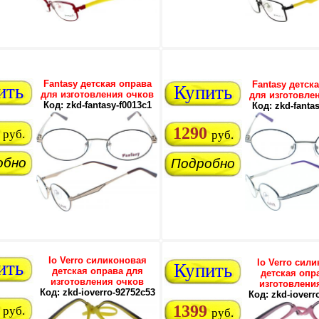
Fantasy детская оправа
Fantasy детск
ить
Купить
для изготовления очков
для изготовле
Код: zkd-fantasy-f0013c1
Код: zkd-fanta
1290
руб.
руб.
обно
Подробно
Io Verro силиконовая
Io Verro сил
ить
Купить
детская оправа для
детская опр
изготовления очков
изготовлени
Код: zkd-ioverro-92752c53
Код: zkd-ioverr
1399
руб.
руб.