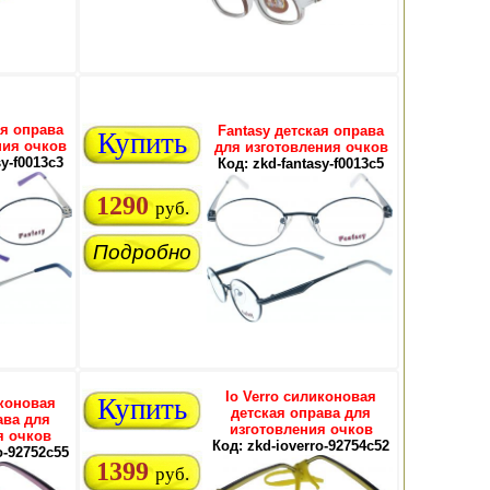
ая оправа
Fantasy детская оправа
Купить
ния очков
для изготовления очков
sy-f0013c3
Код: zkd-fantasy-f0013c5
1290
руб.
Подробно
Io Verro силиконовая
Купить
иконовая
детская оправа для
ава для
изготовления очков
я очков
Код: zkd-ioverro-92754c52
o-92752c55
1399
руб.