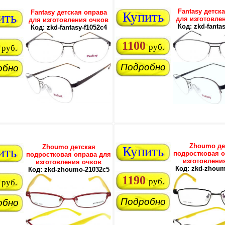
Fantasy детск
Fantasy детская оправа
Купить
ить
для изготовле
для изготовления очков
Код: zkd-fanta
Код: zkd-fantasy-f1052c4
1100
руб.
руб.
Подробно
обно
Zhoumo де
Zhoumo детская
Купить
ить
подростковая о
подростковая оправа для
изготовлени
изготовления очков
Код: zkd-zhoum
Код: zkd-zhoumo-21032c5
1190
руб.
руб.
Подробно
обно