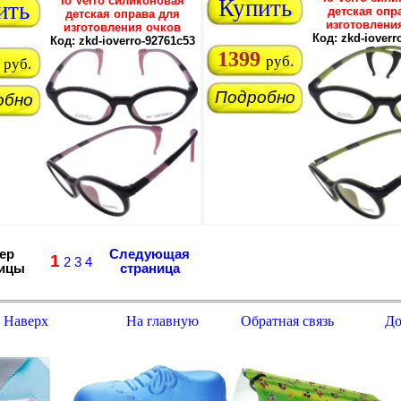
Io Verro силиконовая
Купить
ить
детская опр
детская оправа для
изготовлени
изготовления очков
Код: zkd-ioverr
Код: zkd-ioverro-92761c53
1399
руб.
руб.
Подробно
обно
ер
Следующая
1
2
3
4
ницы
страница
 Наверх
На главную
Обратная связь
До