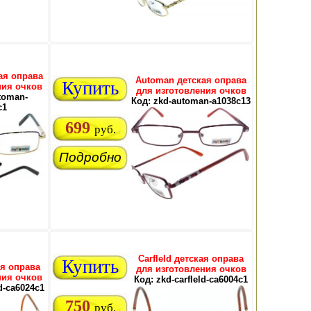
ая оправа
Automan детская оправа
Купить
ния очков
для изготовления очков
toman-
Код: zkd-automan-a1038c13
c1
699
руб.
Подробно
Carfleld детская оправа
Купить
ая оправа
для изготовления очков
ния очков
Код: zkd-carfleld-ca6004c1
ld-ca6024c1
750
руб.