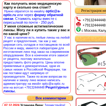
Как получить мою медицинскую
карту и сколько она стоит?
Регистрация не
optic@a-
Нужно обратится по емайлу
optic.ru
или через
форму обратной
связи
Стоимоть карты вместе с
.
+79132444448
пересылкой по почте - 250 руб.
+79132444448
У меня сложные астигматические
линзы. Могу ли я купить такие у вас и
г. Москва, Калу
по какой цене?
У нас в наличии есть любые линзы на любой
рецепт и предпочтения, так как у нас
широкая сеть складов и поставщиков по всей
России и миру, имеются лаборатории для
изготовления линз под заказ на современном
оборудовании. Все в конечном итоге зависит
от рецепта, поэтому желательно
предоставить фото рецепта. Цены вполне
приемлемые и демократичные, одни из
самых низких в Российской Федерации, так
как поставки идут напрямую от
производителя. Также по всем вопросам по
наличию и заказу линз можно написать
администратору на емэйл optic@a-optic.ru
Рецептурные
или на вотсап +79132444448
линзы.
Все комментарии
07.12.2024
Устинова Вера
:
Здравствуйте!