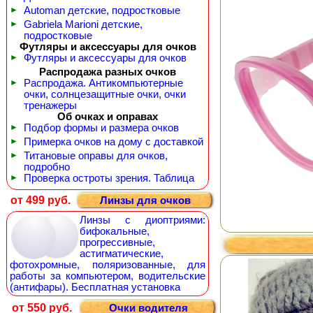
►
Automan детские, подростковые
►
Gabriela Marioni детские,
подростковые
Футляры и аксессуары для очков
►
Футляры и аксессуары для очков
Распродажа разных очков
►
Распродажа. Антикомпьютерные
очки, солнцезащитные очки, очки
тренажеры
Об очках и оправах
►
Подбор формы и размера очков
►
Примерка очков на дому с доставкой
►
Титановые оправы для очков,
подробно
►
Проверка остроты зрения. Таблица
от 499 руб.
Линзы для очков
Линзы с диоптриями:
бифокальные,
прогрессивные,
астигматические,
фотохромные, поляризованные, для
работы за компьютером, водительские
(антифары). Бесплатная установка
от 550 руб.
Очки водителя