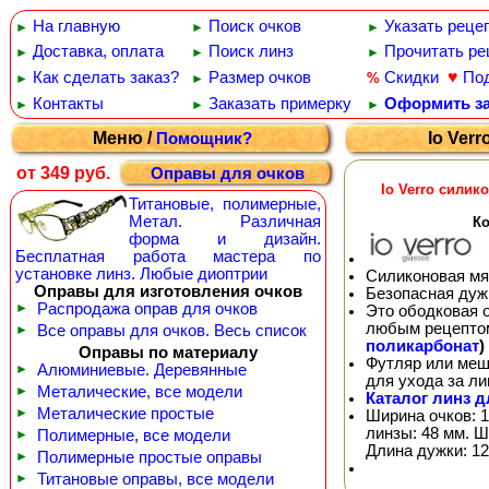
На главную
Поиск очков
Указать реце
►
►
►
Доставка, оплата
Поиск линз
Прочитать ре
►
►
►
♥
Как сделать заказ?
Размер очков
Скидки
По
%
►
►
Контакты
Заказать примерку
Оформить за
►
►
►
Меню /
Io Ver
Помощник?
от 349 руб.
Оправы для очков
Io Verro силик
Титановые, полимерные,
Метал. Различная
Ко
форма и дизайн.
Бесплатная работа мастера по
установке линз. Любые диоптрии
Силиконовая мя
Оправы для изготовления очков
Безопасная дуж
►
Распродажа оправ для очков
Это ободковая 
любым рецепто
►
Все оправы для очков. Весь список
поликарбонат
)
Оправы по материалу
Футляр или меш
►
Алюминиевые. Деревянные
для ухода за л
►
Металические, все модели
Каталог линз д
►
Металические простые
Ширина очков: 1
линзы: 48 мм. Ш
►
Полимерные, все модели
Длина дужки: 12
►
Полимерные простые оправы
►
Титановые оправы, все модели