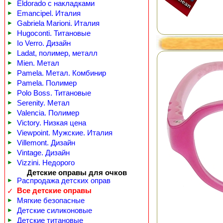
►
Eldorado с накладками
►
Emancipel. Италия
►
Gabriela Marioni. Италия
►
Hugoconti. Титановые
►
Io Verro. Дизайн
►
Ladat, полимер, металл
►
Mien. Метал
►
Pamela. Метал. Комбинир
►
Pamela. Полимер
►
Polo Boss. Титановые
►
Serenity. Метал
►
Valencia. Полимер
►
Victory. Низкая цена
►
Viewpoint. Мужские. Италия
►
Villemont. Дизайн
►
Vintage. Дизайн
►
Vizzini. Недорого
Детские оправы для очков
►
Распродажа детских оправ
Все детские оправы
✓
►
Мягкие безопасные
►
Детские силиконовые
►
Детские титановые