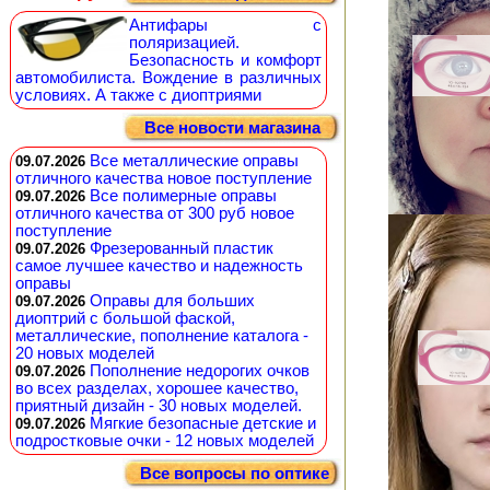
Антифары с
поляризацией.
Безопасность и комфорт
автомобилиста. Вождение в различных
условиях. А также с диоптриями
Все новости магазина
Все металлические оправы
09.07.2026
отличного качества новое поступление
Все полимерные оправы
09.07.2026
отличного качества от 300 руб новое
поступление
Фрезерованный пластик
09.07.2026
самое лучшее качество и надежность
оправы
Оправы для больших
09.07.2026
диоптрий с большой фаской,
металлические, пополнение каталога -
20 новых моделей
Пополнение недорогих очков
09.07.2026
во всех разделах, хорошее качество,
приятный дизайн - 30 новых моделей.
Мягкие безопасные детские и
09.07.2026
подростковые очки - 12 новых моделей
Все вопросы по оптике