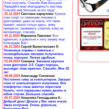
Очки получила. Спасибо Вам большое!
Передайте мою благодарность мастеру.
Спасибо ему большое за его труд!
05.12.2024
Светлана караулова
:
Купила
очки спорт со сменными линзами и
диоптриями, даже не знала, что такие
бывают, нашла только здесь, вижу
прекрасно, занимаюсь спортом, езжу на
веловипеде, спасибо
09.11.2024
Марианна Павлова
:
Все
идеально, я довольно к лету закажу еще.
Благодарю Вас!
06.10.2024
Сергей Валентинович Е:
Титановые оправы с памятью с
поликарбоными линзами получились
очень хорошие. Легкие удобные
03.09.2024
Снежана
:
Заказала круглые
очки диоптрии -2.0. Сидят хорошо,
выглядит тоже приятно. Спасибо. Мне 18
лет
08.08.2024
Александр Соковлов
:
Постоянно сижу за компьютером. Заказал
очки от компьютерного излучение. Все
комфортно глаза заметно перестали
болеть, хотя перерывы нужно делать в
юбом случае. Большое спасибо
04.07.2024
Анжелика Геннадьевна К.
:
Добрый день! Делала у Вас заказ очков.
Заказ получила. Очень довольна.
Благодарю Вас!