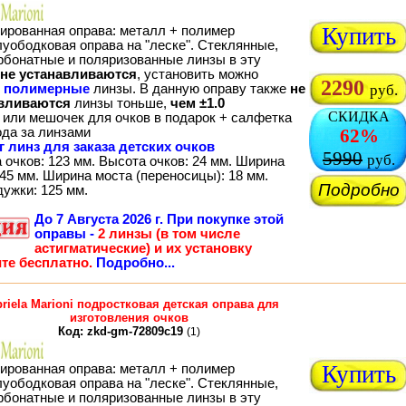
Купить
ированная оправа: металл + полимер
луободковая оправа на "леске". Стеклянные,
рбонатные и поляризованные линзы в эту
не устанавливаются
, установить можно
2290
о
полимерные
линзы. В данную оправу также
не
руб.
вливаются
линзы тоньше,
чем ±1.0
СКИДКА
 или мешочек для очков в подарок + салфетка
ода за линзами
62%
г линз для заказа детских очков
5990
руб.
 очков: 123 мм. Высота очков: 24 мм. Ширина
45 мм. Ширина моста (переносицы): 18 мм.
Подробно
дужки: 125 мм.
До
7 Августа 2026 г.
При покупке этой
оправы -
2 линзы (в том числе
астигматические) и их установку
те бесплатно.
Подробно...
riela Marioni подростковая детская оправа для
изготовления очков
Код: zkd-gm-72809c19
(1)
Купить
ированная оправа: металл + полимер
луободковая оправа на "леске". Стеклянные,
рбонатные и поляризованные линзы в эту