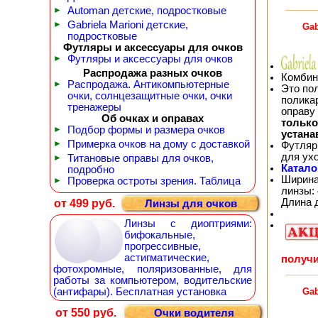
►
Automan детские, подростковые
►
Gabriela Marioni детские,
Gab
подростковые
Футляры и аксессуары для очков
►
Футляры и аксессуары для очков
Распродажа разных очков
Комбин
►
Распродажа. Антикомпьютерные
Это по
очки, солнцезащитные очки, очки
полика
тренажеры
оправу
Об очках и оправах
тольк
►
Подбор формы и размера очков
устана
►
Примерка очков на дому с доставкой
Футляр
для ух
►
Титановые оправы для очков,
Катало
подробно
Ширина
►
Проверка остроты зрения. Таблица
линзы: 
Длина 
от 499 руб.
Линзы для очков
Линзы с диоптриями:
бифокальные,
прогрессивные,
астигматические,
получи
фотохромные, поляризованные, для
работы за компьютером, водительские
Gab
(антифары). Бесплатная установка
от 550 руб.
Очки водителя