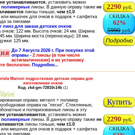
не устанавливаются
, установить можно
2290
о
полимерные
линзы. В данную оправу также
не
руб.
вливаются
линзы тоньше,
чем ±1.0
СКИДКА
 или мешочек для очков в подарок + салфетка
ода за линзами
62%
г линз для заказа детских очков
5990
руб.
 очков: 122 мм. Высота очков: 24 мм. Ширина
45 мм. Ширина моста (переносицы): 18 мм.
Подробно
дужки: 125 мм.
До
7 Августа 2026 г.
При покупке этой
оправы -
2 линзы (в том числе
астигматические) и их установку
те бесплатно.
Подробно...
riela Marioni подростковая детская оправа для
изготовления очков
Код: zkd-gm-72810c14b
(1)
Купить
ированная оправа: металл + полимер
луободковая оправа на "леске". Стеклянные,
рбонатные и поляризованные линзы в эту
не устанавливаются
, установить можно
2290
о
полимерные
линзы. В данную оправу также
не
руб.
вливаются
линзы тоньше,
чем ±1.0
СКИДКА
 или мешочек для очков в подарок + салфетка
ода за линзами