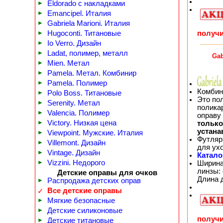
►
Eldorado с накладками
►
Emancipel. Италия
►
Gabriela Marioni. Италия
получи
►
Hugoconti. Титановые
►
Io Verro. Дизайн
►
Ladat, полимер, металл
Gab
►
Mien. Метал
►
Pamela. Метал. Комбинир
►
Pamela. Полимер
Комбин
►
Polo Boss. Титановые
Это по
►
Serenity. Метал
полика
►
Valencia. Полимер
оправу
►
Victory. Низкая цена
тольк
устана
►
Viewpoint. Мужские. Италия
Футляр
►
Villemont. Дизайн
для ух
►
Vintage. Дизайн
Катало
►
Vizzini. Недорого
Ширина
линзы: 
Детские оправы для очков
Длина 
►
Распродажа детских оправ
Все детские оправы
✓
►
Мягкие безопасные
►
Детские силиконовые
получи
►
Детские титановые