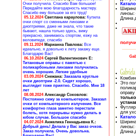
Катало
Очки получила. Спасибо Вам большое!
Передайте мою благодарность мастеру.
Ширина
Спасибо ему большое за его труд!
линзы: 
05.12.2024
Светлана караулова
:
Купила
Длина 
очки спорт со сменными линзами и
диоптриями, даже не знала, что такие
бывают, нашла только здесь, вижу
прекрасно, занимаюсь спортом, езжу на
веловипеде, спасибо
получи
09.11.2024
Марианна Павлова
:
Все
идеально, я довольно к лету закажу еще.
Благодарю Вас!
Gab
06.10.2024
Сергей Валентинович Е:
Титановые оправы с памятью с
поликарбоными линзами получились
очень хорошие. Легкие удобные
03.09.2024
Снежана
:
Заказала круглые
Комбин
очки диоптрии -2.0. Сидят хорошо,
Это по
выглядит тоже приятно. Спасибо. Мне 18
полика
лет
оправу
08.08.2024
Александр Соковлов
:
тольк
Постоянно сижу за компьютером. Заказал
устана
очки от компьютерного излучение. Все
Футляр
комфортно глаза заметно перестали
для ух
болеть, хотя перерывы нужно делать в
Катало
юбом случае. Большое спасибо
Ширина
04.07.2024
Анжелика Геннадьевна К.
:
линзы: 
Добрый день! Делала у Вас заказ очков.
Заказ получила. Очень довольна.
Длина 
Благодарю Вас!