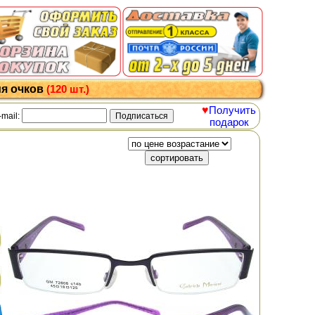
ия очков
(120 шт.)
♥
Получить
-mail:
подарок