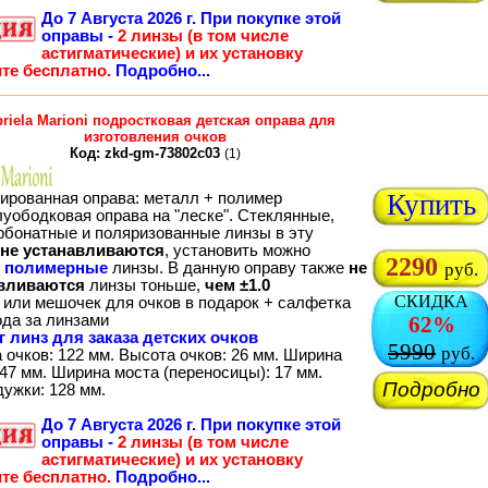
До
7 Августа 2026 г.
При покупке этой
оправы -
2 линзы (в том числе
астигматические) и их установку
те бесплатно.
Подробно...
riela Marioni подростковая детская оправа для
изготовления очков
Код: zkd-gm-73802c03
(1)
Купить
ированная оправа: металл + полимер
луободковая оправа на "леске". Стеклянные,
рбонатные и поляризованные линзы в эту
не устанавливаются
, установить можно
2290
о
полимерные
линзы. В данную оправу также
не
руб.
вливаются
линзы тоньше,
чем ±1.0
СКИДКА
 или мешочек для очков в подарок + салфетка
ода за линзами
62%
г линз для заказа детских очков
5990
руб.
 очков: 122 мм. Высота очков: 26 мм. Ширина
47 мм. Ширина моста (переносицы): 17 мм.
Подробно
дужки: 128 мм.
До
7 Августа 2026 г.
При покупке этой
оправы -
2 линзы (в том числе
астигматические) и их установку
те бесплатно.
Подробно...