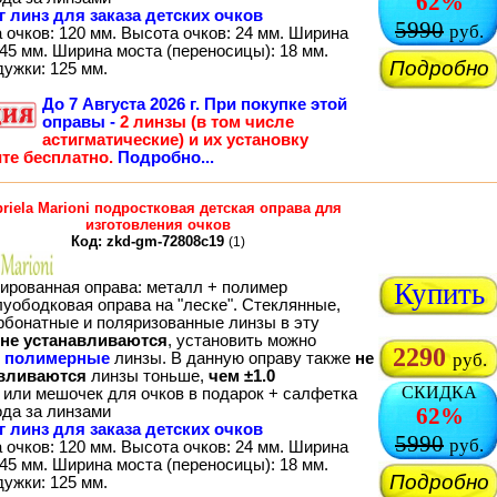
62%
г линз для заказа детских очков
5990
руб.
 очков: 120 мм. Высота очков: 24 мм. Ширина
45 мм. Ширина моста (переносицы): 18 мм.
Подробно
дужки: 125 мм.
До
7 Августа 2026 г.
При покупке этой
оправы -
2 линзы (в том числе
астигматические) и их установку
те бесплатно.
Подробно...
riela Marioni подростковая детская оправа для
изготовления очков
Код: zkd-gm-72808c19
(1)
Купить
ированная оправа: металл + полимер
луободковая оправа на "леске". Стеклянные,
рбонатные и поляризованные линзы в эту
не устанавливаются
, установить можно
2290
о
полимерные
линзы. В данную оправу также
не
руб.
вливаются
линзы тоньше,
чем ±1.0
СКИДКА
 или мешочек для очков в подарок + салфетка
ода за линзами
62%
г линз для заказа детских очков
5990
руб.
 очков: 120 мм. Высота очков: 24 мм. Ширина
45 мм. Ширина моста (переносицы): 18 мм.
Подробно
дужки: 125 мм.