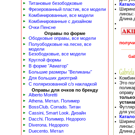
►
Титановые безободковые
Катало
Ширина
►
Фрезерованный пластик, все модели
линзы: 
►
Комбинированные, все модели
Длина 
►
Комбинированные с дизайном
►
Очки Пенсне
Оправы по форме
►
Ободковые оправы, все модели
получи
►
Полуободковые на леске, все
модели
►
Безободковые, все модели
Gab
►
Круглой формы
►
В форме "Авиатор"
►
Большие размеры "Великаны"
Комбин
►
Для больших диоптрий
Это по
►
С поляризованной с/з накладкой
полика
Оправы для очков по бренду
оправу
►
Alberto Moretti
тольк
►
Athena. Метал. Полимер
устана
Футляр
►
BossClub. Corrado. Титан
для ух
►
Cassini, Smart Look. Дизайн
Катало
►
Dacchi. Полимер. Недорого
Ширина
►
Diverona. Недорого
линзы: 
Длина 
►
Duecento. Метал