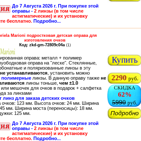
До
7 Августа 2026 г.
При покупке этой
оправы -
2 линзы (в том числе
астигматические) и их установку
те бесплатно.
Подробно...
riela Marioni подростковая детская оправа для
изготовления очков
Код: zkd-gm-72809c04a
(1)
Купить
ированная оправа: металл + полимер
луободковая оправа на "леске". Стеклянные,
рбонатные и поляризованные линзы в эту
не устанавливаются
, установить можно
2290
о
полимерные
линзы. В данную оправу также
не
руб.
вливаются
линзы тоньше,
чем ±1.0
СКИДКА
 или мешочек для очков в подарок + салфетка
ода за линзами
62%
г линз для заказа детских очков
5990
руб.
 очков: 123 мм. Высота очков: 24 мм. Ширина
45 мм. Ширина моста (переносицы): 18 мм.
Подробно
дужки: 125 мм.
До
7 Августа 2026 г.
При покупке этой
оправы -
2 линзы (в том числе
астигматические) и их установку
те бесплатно.
Подробно...