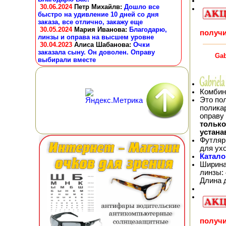
30.06.2024
Петр Михайлв
:
Дошло все
быстро на удивление 10 дней со дня
заказа, все отлично, закажу еще
30.05.2024
Мария Иванова
:
Благодарю,
получи
линзы и оправа на высшем уровне
30.04.2023
Алиса Шабанова
:
Очки
заказала сыну. Он доволен. Оправу
Gab
выбирали вместе
Комбин
Это по
полика
оправу
тольк
устана
Футляр
для ух
Катало
Ширина
линзы: 
Длина 
получи