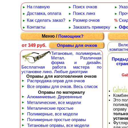
На главную
Поиск очков
Указ
►
►
►
Доставка, оплата
Поиск линз
Проч
►
►
►
Как сделать заказ?
Размер очков
Ски
%
►
►
Контакты
Заказать примерку
Офо
►
►
►
Меню /
Помощник?
Вклю
от 349 руб.
Оправы для очков
компактн
Титановые, полимерные,
Метал. Различная
Преды
форма и дизайн.
стра
Бесплатная работа мастера по
установке линз. Любые диоптрии
Gab
Оправы для изготовления очков
►
Распродажа оправ для очков
►
Все оправы для очков. Весь список
Оправы по материалу
Комбин
►
Алюминиевые. Деревянные
Это по
►
Металические, все модели
полика
►
Металические простые
оправу
тольк
►
Полимерные, все модели
устана
►
Полимерные простые оправы
Футляр
►
Титановые оправы, все модели
для ух