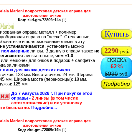
riela Marioni подростковая детская оправа для
изготовления очков
Код: zkd-gm-72809c14a
(1)
Купить
ированная оправа: металл + полимер
луободковая оправа на "леске". Стеклянные,
рбонатные и поляризованные линзы в эту
не устанавливаются
, установить можно
2290
о
полимерные
линзы. В данную оправу также
не
руб.
вливаются
линзы тоньше,
чем ±1.0
СКИДКА
 или мешочек для очков в подарок + салфетка
ода за линзами
62%
г линз для заказа детских очков
5990
руб.
 очков: 123 мм. Высота очков: 24 мм. Ширина
45 мм. Ширина моста (переносицы): 18 мм.
Подробно
дужки: 125 мм.
До
7 Августа 2026 г.
При покупке этой
оправы -
2 линзы (в том числе
астигматические) и их установку
те бесплатно.
Подробно...
riela Marioni подростковая детская оправа для
изготовления очков
Код: zkd-gm-72809c14b
(1)