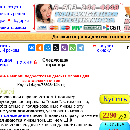
ать рецепт
итать рецепт
♥
дки
Подарки
рмить заказ
Детские оправы для изготовлен
чить
%
Получить
E
ый режим
скидку
дущая
Следующая
6
1
2
3
4
5
ница
страница
riela Marioni подростковая детская оправа для
изготовления очков
Код: zkd-gm-72808c14b
(1)
Купить
ированная оправа: металл + полимер
луободковая оправа на "леске". Стеклянные,
рбонатные и поляризованные линзы в эту
не устанавливаются
, установить можно
2290
о
полимерные
линзы. В данную оправу также
не
руб.
вливаются
линзы тоньше,
чем ±1.0
СКИДКА
 или мешочек для очков в подарок + салфетка
ода за линзами