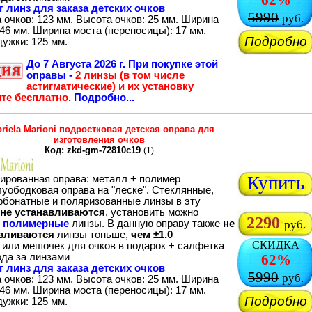
62%
г линз для заказа детских очков
5990
руб.
 очков: 123 мм. Высота очков: 25 мм. Ширина
46 мм. Ширина моста (переносицы): 17 мм.
Подробно
дужки: 125 мм.
До
7 Августа 2026 г.
При покупке этой
оправы -
2 линзы (в том числе
астигматические) и их установку
те бесплатно.
Подробно...
riela Marioni подростковая детская оправа для
изготовления очков
Код: zkd-gm-72810c19
(1)
Купить
ированная оправа: металл + полимер
луободковая оправа на "леске". Стеклянные,
рбонатные и поляризованные линзы в эту
не устанавливаются
, установить можно
2290
о
полимерные
линзы. В данную оправу также
не
руб.
вливаются
линзы тоньше,
чем ±1.0
СКИДКА
 или мешочек для очков в подарок + салфетка
ода за линзами
62%
г линз для заказа детских очков
5990
руб.
 очков: 123 мм. Высота очков: 25 мм. Ширина
46 мм. Ширина моста (переносицы): 17 мм.
Подробно
дужки: 125 мм.