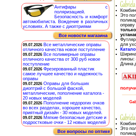
Антифары с
Комбин
поляризацией.
Это по
Безопасность и комфорт
полика
автомобилиста. Вождение в различных
оправу
условиях. А также с диоптриями
тольк
устана
Все новости магазина
Футляр
для ух
Все металлические оправы
09.07.2026
Катало
отличного качества новое поступление
Ширина
Все полимерные оправы
09.07.2026
линзы: 
отличного качества от 300 руб новое
Длина 
поступление
Фрезерованный пластик
09.07.2026
самое лучшее качество и надежность
оправы
Оправы для больших
09.07.2026
получи
диоптрий с большой фаской,
металлические, пополнение каталога -
20 новых моделей
Gab
Пополнение недорогих очков
09.07.2026
во всех разделах, хорошее качество,
приятный дизайн - 30 новых моделей.
Мягкие безопасные детские и
09.07.2026
подростковые очки - 12 новых моделей
Комбин
Это по
Все вопросы по оптике
полика