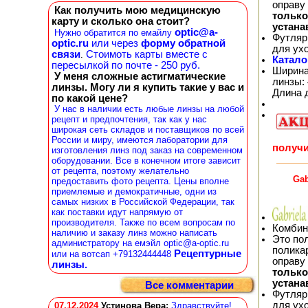
оправу
Как получить мою медицинскую
тольк
карту и сколько она стоит?
устана
optic@a-
Нужно обратится по емайлу
Футляр
optic.ru
или через
форму обратной
для ух
связи
Стоимоть карты вместе с
.
Катало
пересылкой по почте - 250 руб.
Ширина
У меня сложные астигматические
линзы: 
линзы. Могу ли я купить такие у вас и
Длина 
по какой цене?
У нас в наличии есть любые линзы на любой
рецепт и предпочтения, так как у нас
широкая сеть складов и поставщиков по всей
России и миру, имеются лаборатории для
получи
изготовления линз под заказ на современном
оборудовании. Все в конечном итоге зависит
от рецепта, поэтому желательно
Gab
предоставить фото рецепта. Цены вполне
приемлемые и демократичные, одни из
самых низких в Российской Федерации, так
как поставки идут напрямую от
производителя. Также по всем вопросам по
Комбин
наличию и заказу линз можно написать
Это по
администратору на емэйл optic@a-optic.ru
полика
Рецептурные
или на вотсап +79132444448
оправу
линзы.
тольк
устана
Все комментарии
Футляр
для ух
07.12.2024
Устинова Вера
:
Здравствуйте!