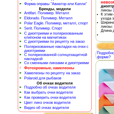
невоз
►
Форма оправы "Авиатор или Капли"
диопт
Бренды, модели
линзы
►
Antifari. Полимер. Металл
К этим
►
Eldorado. Полимер. Металл
ухода 
Ширина
►
Polar Eagle. Полимер, металл, спорт
линзы: 
►
Serit. Полимер. Спорт
Длина 
►
С диоптриями и поляризованным
клипоном на магнитиках
►
С диоптриями по рецепту на заказ
►
Поляризованные накладки на очки с
диоптриями
Подробно
►
С поляризованной солнцезащитной
форме?
накладкой
►
Со сменными линзами и диоптриями
✓
Фотохромные, хамелеоны
►
Хамелеоны по рецепту на заказ
►
Polaroid для рыбаков
Об очках водителя
►
Подробно об очках водителя
►
Как выбрать очки водителя
►
Как проверить очки водителя
►
Цвет линз очков водителя
►
Видео об очках водителя