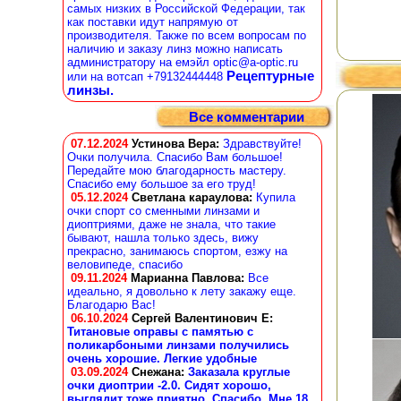
самых низких в Российской Федерации, так
как поставки идут напрямую от
производителя. Также по всем вопросам по
наличию и заказу линз можно написать
администратору на емэйл optic@a-optic.ru
Рецептурные
или на вотсап +79132444448
линзы.
Все комментарии
07.12.2024
Устинова Вера
:
Здравствуйте!
Очки получила. Спасибо Вам большое!
Передайте мою благодарность мастеру.
Спасибо ему большое за его труд!
05.12.2024
Светлана караулова
:
Купила
очки спорт со сменными линзами и
диоптриями, даже не знала, что такие
бывают, нашла только здесь, вижу
прекрасно, занимаюсь спортом, езжу на
веловипеде, спасибо
09.11.2024
Марианна Павлова
:
Все
идеально, я довольно к лету закажу еще.
Благодарю Вас!
06.10.2024
Сергей Валентинович Е:
Титановые оправы с памятью с
поликарбоными линзами получились
очень хорошие. Легкие удобные
03.09.2024
Снежана
:
Заказала круглые
очки диоптрии -2.0. Сидят хорошо,
выглядит тоже приятно. Спасибо. Мне 18