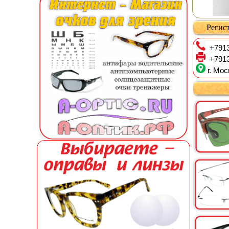
Регист
+7913
+7913
г. Мос