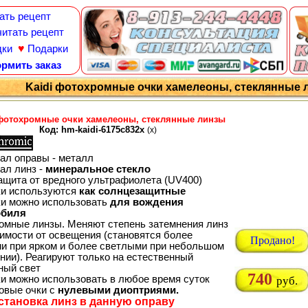
ать рецепт
итать рецепт
♥
дки
Подарки
рмить заказ
Kaidi фотохромные очки хамелеоны, стеклянные л
 фотохромные очки хамелеоны, стеклянные линзы
Код: hm-kaidi-6175c832x
(x)
ал оправы - металл
ал линз -
минеральное стекло
ащита от вредного ультрафиолета (UV400)
ки используются
как солнцезащитные
ки можно использовать
для вождения
обиля
омные линзы. Меняют степень затемнения линз
симости от освещения (становятся более
Продано!
и при ярком и более светлыми при небольшом
нии). Реагируют только на естественный
ный свет
740
ки можно использовать в любое время суток
руб.
товые очки с
нулевыми диоптриями.
становка линз в данную оправу