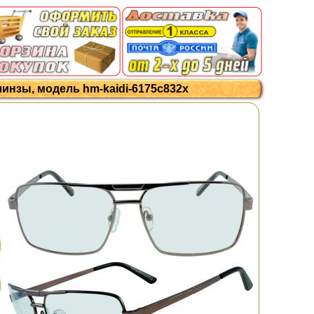
инзы, модель hm-kaidi-6175c832x