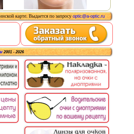
цинской карте
.
Выдается
по запросу
optic@a-optic.ru
ru
2001 - 2026