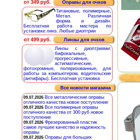
от 349 руб.
Оправы для очков
Титановые, полимерные,
Метал. Различная
форма и дизайн.
Бесплатная работа мастера по
установке линз. Любые диоптрии
от 499 руб.
Линзы для очков
Линзы с диоптриями:
бифокальные,
прогрессивные,
астигматические,
фотохромные, поляризованные, для
работы за компьютером, водительские
(антифары). Бесплатная установка
Все новости магазина
Все металлические оправы
09.07.2026
отличного качества новое поступление
Все полимерные оправы
09.07.2026
отличного качества от 300 руб новое
поступление
Фрезерованный пластик
09.07.2026
самое лучшее качество и надежность
оправы
Оправы для больших
09.07.2026