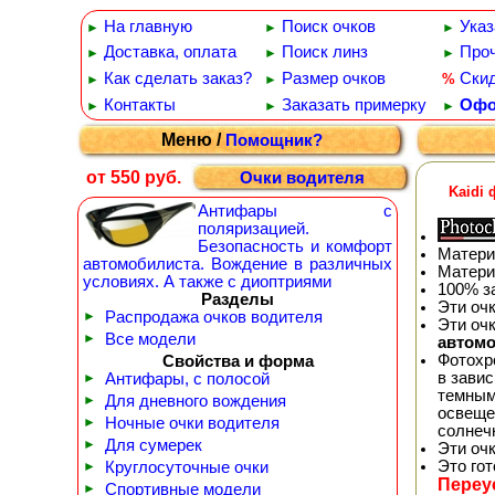
На главную
Поиск очков
Указ
►
►
►
Доставка, оплата
Поиск линз
Проч
►
►
►
Как сделать заказ?
Размер очков
Ски
%
►
►
Контакты
Заказать примерку
Офо
►
►
►
Меню /
Помощник?
от 550 руб.
Очки водителя
Kaidi
Антифары с
поляризацией.
Безопасность и комфорт
Матери
автомобилиста. Вождение в различных
Матери
условиях. А также с диоптриями
100% з
Разделы
Эти оч
►
Распродажа очков водителя
Эти оч
►
Все модели
автом
Фотохр
Свойства и форма
в зави
►
Антифары, с полосой
темным
►
Для дневного вождения
освеще
►
Ночные очки водителя
солнеч
►
Для сумерек
Эти оч
Это го
►
Круглосуточные очки
Переу
►
Спортивные модели