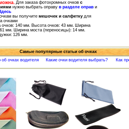
можна.
Для заказа фотохромных очков
с
риями
нужно выбрать оправу
в разделе оправ
и
Здесь
 очкам вы получите
мешочек и салфетку
для
за очками
 очков: 140 мм. Высота очков: 43 мм. Ширина
61 мм. Ширина моста (переносицы): 14 мм.
дужки: 126 мм.
Самые популярные статьи об очках
 об очках водителя
Какие очки водителя выбрать?
Как пр