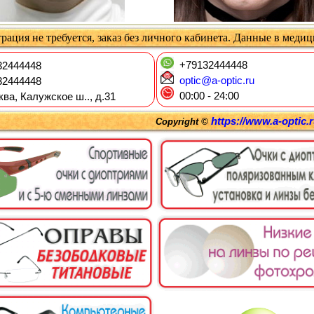
рация не требуется, заказ без личного кабинета. Данные в меди
+79132444448
2444448
optic@a-optic.ru
2444448
00:00 - 24:00
ква, Калужское ш.., д.31
https://www.a-optic.
Copyright ©