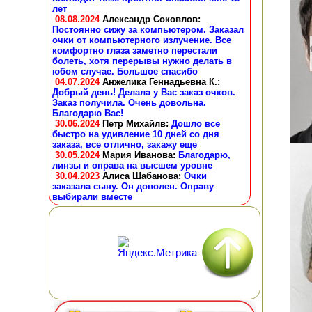
лет
08.08.2024
Александр Соковлов
:
Постоянно сижу за компьютером. Заказал
очки от компьютерного излучение. Все
комфортно глаза заметно перестали
болеть, хотя перерывы нужно делать в
юбом случае. Большое спасибо
04.07.2024
Анжелика Геннадьевна К.
:
Добрый день! Делала у Вас заказ очков.
Заказ получила. Очень довольна.
Благодарю Вас!
30.06.2024
Петр Михайлв
:
Дошло все
быстро на удивление 10 дней со дня
заказа, все отлично, закажу еще
30.05.2024
Мария Иванова
:
Благодарю,
линзы и оправа на высшем уровне
30.04.2023
Алиса Шабанова
:
Очки
заказала сыну. Он доволен. Оправу
выбирали вместе