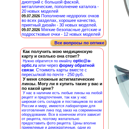
диоптрий с большой фаской,
металлические, пополнение каталога -
20 новых моделей
Пополнение недорогих очков
09.07.2026
во всех разделах, хорошее качество,
приятный дизайн - 30 новых моделей.
Мягкие безопасные детские и
09.07.2026
подростковые очки - 12 новых моделей
Все вопросы по оптике
Как получить мою медицинскую
карту и сколько она стоит?
optic@a-
Нужно обратится по емайлу
optic.ru
или через
форму обратной
связи
Стоимоть карты вместе с
.
пересылкой по почте - 250 руб.
У меня сложные астигматические
линзы. Могу ли я купить такие у вас и
по какой цене?
У нас в наличии есть любые линзы на любой
рецепт и предпочтения, так как у нас
широкая сеть складов и поставщиков по всей
России и миру, имеются лаборатории для
изготовления линз под заказ на современном
оборудовании. Все в конечном итоге зависит
от рецепта, поэтому желательно
предоставить фото рецепта. Цены вполне
приемлемые и демократичные, одни из