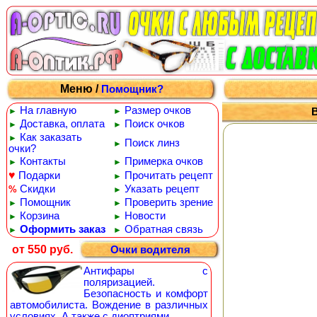
Меню /
Помощник?
На главную
Размер очков
►
►
В
Доставка, оплата
Поиск очков
►
►
Как заказать
►
Поиск линз
►
очки?
Контакты
Примерка очков
►
►
♥
Подарки
Прочитать рецепт
►
Скидки
Указать рецепт
%
►
Помощник
Проверить зрение
►
►
Корзина
Новости
►
►
Оформить заказ
Обратная связь
►
►
от 550 руб.
Очки водителя
Антифары с
поляризацией.
Безопасность и комфорт
автомобилиста. Вождение в различных
условиях. А также с диоптриями