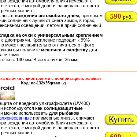
 при вождении автомобиля блики исчезают с
о стекла, с мокрой дороги, защищают от света
тречных машин
590
сность
вождения автомобиля днем
, при ярком
руб.
ии солнечных лучей от снега зимой, в горах,
тенсивном освещении, летом в яркий солнечный
кладка на очки с универсальным креплением
м с диоптриями. Крепление подходит к 99%
 но может незначительно отличаться от фото
 очкам вы получите
мешочек и салфетку
для
за очками
очков: 130 мм. Высота очков: 35 мм.
ка на очки с диоптриями с поляризацией, зеленая
Код: nc-132x35green
(2)
ащита от вредного ультрафиолета (UV400)
ки используются
как солнцезащитные
ки можно использовать
для рыбаков
Купить
оляризованные
полимерные линзы, снимают
 при вождении автомобиля блики исчезают с
о стекла, с мокрой дороги, защищают от света
тречных машин
699