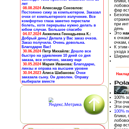
блики,
лет
лобовог
08.08.2024
Александр Соковлов
:
фар вс
Постоянно сижу за компьютером. Заказал
Безопа
очки от компьютерного излучение. Все
отражен
комфортно глаза заметно перестали
при ин
болеть, хотя перерывы нужно делать в
день
юбом случае. Большое спасибо
Это
на
04.07.2024
Анжелика Геннадьевна К.
:
к очка
Добрый день! Делала у Вас заказ очков.
очкам,
Заказ получила. Очень довольна.
К этим
Благодарю Вас!
30.06.2024
Петр Михайлв
:
Дошло все
ухода 
быстро на удивление 10 дней со дня
Ширина 
заказа, все отлично, закажу еще
30.05.2024
Мария Иванова
:
Благодарю,
линзы и оправа на высшем уровне
30.04.2023
Алиса Шабанова
:
Очки
Наклад
заказала сыну. Он доволен. Оправу
выбирали вместе
100% з
Эти оч
Эти оч
100% п
блики,
лобовог
фар вс