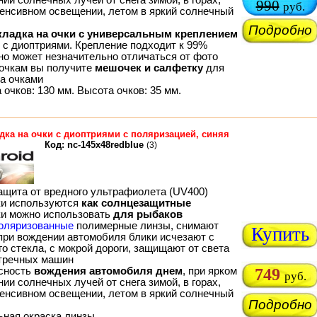
990
руб.
тенсивном освещении, летом в яркий солнечный
Подробно
кладка на очки с универсальным креплением
м с диоптриями. Крепление подходит к 99%
 но может незначительно отличаться от фото
 очкам вы получите
мешочек и салфетку
для
за очками
очков: 130 мм. Высота очков: 35 мм.
дка на очки с диоптриями с поляризацией, синяя
Код: nc-145x48redblue
(3)
ащита от вредного ультрафиолета (UV400)
ки используются
как солнцезащитные
ки можно использовать
для рыбаков
оляризованные
полимерные линзы, снимают
Купить
 при вождении автомобиля блики исчезают с
о стекла, с мокрой дороги, защищают от света
тречных машин
сность
вождения автомобиля днем
, при ярком
749
руб.
ии солнечных лучей от снега зимой, в горах,
тенсивном освещении, летом в яркий солнечный
Подробно
ьная окраска линзы