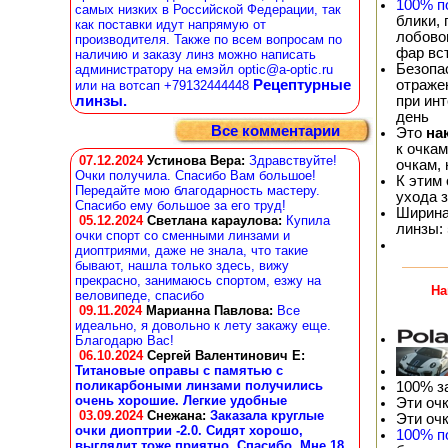
100% п
самых низких в Российской Федерации, так
блики,
как поставки идут напрямую от
лобовог
производителя. Также по всем вопросам по
фар вс
наличию и заказу линз можно написать
Безопа
администратору на емэйл optic@a-optic.ru
отражен
Рецептурные
или на вотсап +79132444448
при ин
линзы.
день
Все комментарии
Это
на
к очка
07.12.2024
Устинова Вера
:
Здравствуйте!
очкам,
Очки получила. Спасибо Вам большое!
К этим
Передайте мою благодарность мастеру.
ухода 
Спасибо ему большое за его труд!
Ширина
05.12.2024
Светлана караулова
:
Купила
линзы: 
очки спорт со сменными линзами и
диоптриями, даже не знала, что такие
бывают, нашла только здесь, вижу
прекрасно, занимаюсь спортом, езжу на
На
веловипеде, спасибо
09.11.2024
Марианна Павлова
:
Все
идеально, я довольно к лету закажу еще.
Благодарю Вас!
06.10.2024
Сергей Валентинович Е:
Титановые оправы с памятью с
поликарбоными линзами получились
100% з
очень хорошие. Легкие удобные
Эти оч
03.09.2024
Снежана
:
Заказала круглые
Эти оч
очки диоптрии -2.0. Сидят хорошо,
100% п
выглядит тоже приятно. Спасибо. Мне 18