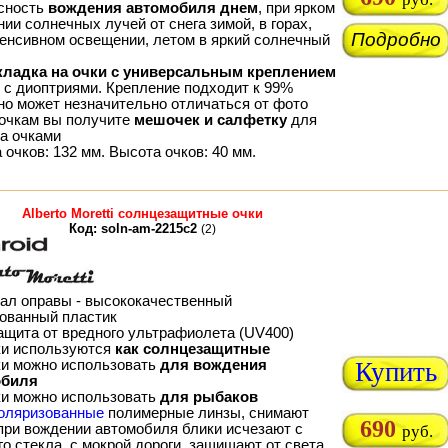
сность
вождения автомобиля днем
, при ярком
ии солнечных лучей от снега зимой, в горах,
Подробно
тенсивном освещении, летом в яркий солнечный
кладка на очки с универсальным креплением
м с диоптриями. Крепление подходит к 99%
 но может незначительно отличаться от фото
 очкам вы получите
мешочек и салфетку
для
за очками
очков: 132 мм. Высота очков: 40 мм.
Alberto Moretti солнцезащитные очки
Код: soln-am-2215c2
(2)
ал оправы - высококачественный
ованный пластик
ащита от вредного ультрафиолета (UV400)
ки используются
как солнцезащитные
ки можно использовать
для вождения
Купить
обиля
ки можно использовать
для рыбаков
оляризованные
полимерные линзы, снимают
690
 при вождении автомобиля блики исчезают с
руб.
о стекла, с мокрой дороги, защищают от света