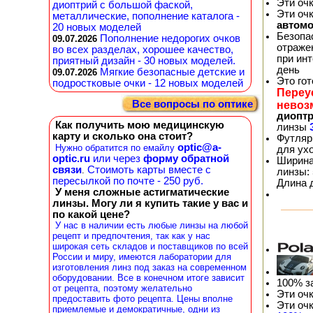
Эти оч
диоптрий с большой фаской,
Эти оч
металлические, пополнение каталога -
автом
20 новых моделей
Безопа
Пополнение недорогих очков
09.07.2026
отражен
во всех разделах, хорошее качество,
при ин
приятный дизайн - 30 новых моделей.
день
Мягкие безопасные детские и
09.07.2026
Это го
подростковые очки - 12 новых моделей
Переу
Все вопросы по оптике
невоз
диопт
Как получить мою медицинскую
линзы
карту и сколько она стоит?
Футляр
optic@a-
Нужно обратится по емайлу
для ух
optic.ru
или через
форму обратной
Ширина
связи
Стоимоть карты вместе с
.
линзы: 
пересылкой по почте - 250 руб.
Длина 
У меня сложные астигматические
линзы. Могу ли я купить такие у вас и
по какой цене?
У нас в наличии есть любые линзы на любой
рецепт и предпочтения, так как у нас
широкая сеть складов и поставщиков по всей
России и миру, имеются лаборатории для
изготовления линз под заказ на современном
оборудовании. Все в конечном итоге зависит
100% з
от рецепта, поэтому желательно
Эти оч
предоставить фото рецепта. Цены вполне
Эти оч
приемлемые и демократичные, одни из