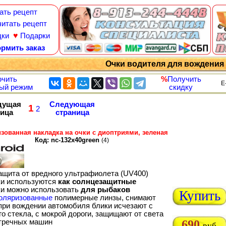
ать рецепт
итать рецепт
♥
дки
Подарки
рмить заказ
Очки водителя для вождения
чить
%
Получить
E
ый режим
скидку
дущая
Следующая
1
2
ница
страница
зованная накладка на очки с диоптриями, зеленая
Код: nc-132x40green
(4)
ащита от вредного ультрафиолета (UV400)
ки используются
как солнцезащитные
ки можно использовать
для рыбаков
Купить
оляризованные
полимерные линзы, снимают
 при вождении автомобиля блики исчезают с
о стекла, с мокрой дороги, защищают от света
тречных машин
690
руб.