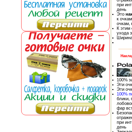
при ин
день
Это
на
к очка
очкам,
К этим
ухода 
Ширина 
Накла
100% з
Эти оч
Эти оч
100% п
блики,
лобовог
фар вс
Безопа
отражен
при ин
день
Зеркал