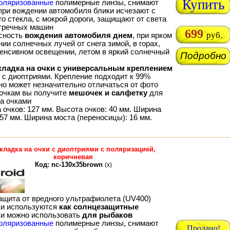
Купить
оляризованные
полимерные линзы, снимают
 при вождении автомобиля блики исчезают с
о стекла, с мокрой дороги, защищают от света
тречных машин
699
руб.
сность
вождения автомобиля днем
, при ярком
ии солнечных лучей от снега зимой, в горах,
тенсивном освещении, летом в яркий солнечный
Подробно
кладка на очки с универсальным креплением
м с диоптриями. Крепление подходит к 99%
 но может незначительно отличаться от фото
 очкам вы получите
мешочек и салфетку
для
за очками
 очков: 127 мм. Высота очков: 40 мм. Ширина
57 мм. Ширина моста (переносицы): 16 мм.
кладка на очки с диоптриями с поляризацией,
коричневая
Код: nc-130x35brown
(x)
ащита от вредного ультрафиолета (UV400)
ки используются
как солнцезащитные
ки можно использовать
для рыбаков
оляризованные
полимерные линзы, снимают
Продано!