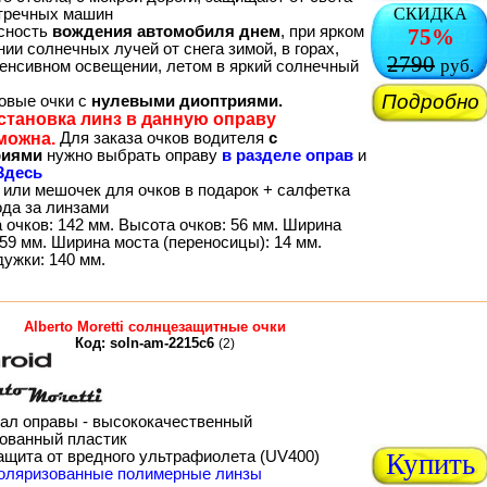
СКИДКА
тречных машин
сность
вождения автомобиля днем
, при ярком
75%
ии солнечных лучей от снега зимой, в горах,
2790
руб.
тенсивном освещении, летом в яркий солнечный
Подробно
товые очки с
нулевыми диоптриями.
становка линз в данную оправу
можна.
Для заказа очков водителя
с
риями
нужно выбрать оправу
в разделе оправ
и
Здесь
 или мешочек для очков в подарок + салфетка
ода за линзами
 очков: 142 мм. Высота очков: 56 мм. Ширина
59 мм. Ширина моста (переносицы): 14 мм.
дужки: 140 мм.
Alberto Moretti солнцезащитные очки
Код: soln-am-2215c6
(2)
ал оправы - высококачественный
ованный пластик
ащита от вредного ультрафиолета (UV400)
Купить
оляризованные полимерные линзы