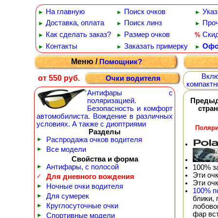
На главную
Поиск очков
Указ
►
►
►
Доставка, оплата
Поиск линз
Проч
►
►
►
Как сделать заказ?
Размер очков
Ски
%
►
►
Контакты
Заказать примерку
Офо
►
►
►
Меню /
Помощник?
Вклю
от 550 руб.
Очки водителя
компактн
Антифары с
поляризацией.
Преды
Безопасность и комфорт
стра
автомобилиста. Вождение в различных
условиях. А также с диоптриями
Поляри
Разделы
►
Распродажа очков водителя
►
Все модели
Свойства и форма
►
Антифары, с полосой
100% з
Эти оч
✓
Для дневного вождения
Эти оч
►
Ночные очки водителя
100% п
►
Для сумерек
блики,
►
Круглосуточные очки
лобовог
фар вс
►
Спортивные модели