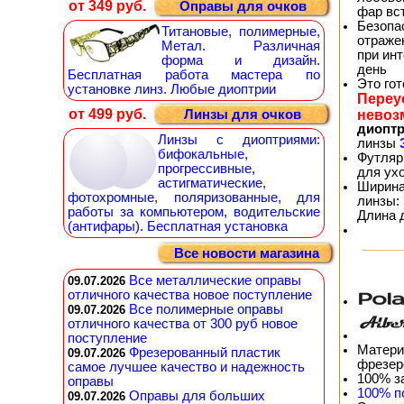
от 349 руб.
Оправы для очков
фар вс
Безопа
Титановые, полимерные,
отражен
Метал. Различная
при ин
форма и дизайн.
день
Бесплатная работа мастера по
Это го
установке линз. Любые диоптрии
Переу
от 499 руб.
невоз
Линзы для очков
диопт
Линзы с диоптриями:
линзы
бифокальные,
Футляр
прогрессивные,
для ух
астигматические,
Ширина
фотохромные, поляризованные, для
линзы: 
работы за компьютером, водительские
Длина 
(антифары). Бесплатная установка
Все новости магазина
Все металлические оправы
09.07.2026
отличного качества новое поступление
Все полимерные оправы
09.07.2026
отличного качества от 300 руб новое
поступление
Матери
Фрезерованный пластик
09.07.2026
фрезер
самое лучшее качество и надежность
100% з
оправы
100% п
Оправы для больших
09.07.2026