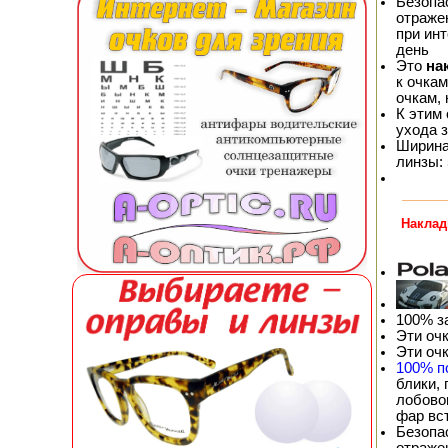
Безопа
отражен
при ин
день
Это
на
к очка
очкам,
К этим
ухода 
Ширина
линзы: 
Наклад
100% з
Эти оч
Эти оч
100% п
блики,
лобовог
фар вс
Безопа
отражен