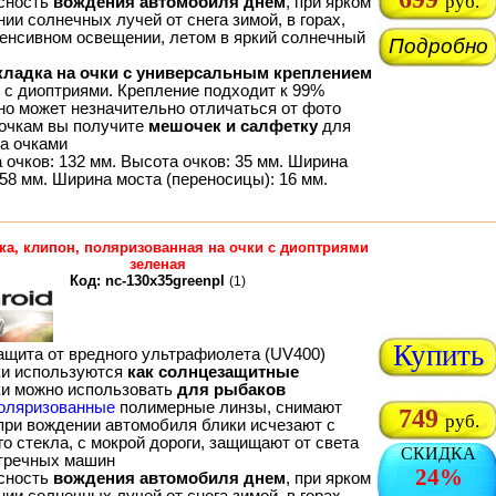
руб.
сность
вождения автомобиля днем
, при ярком
ии солнечных лучей от снега зимой, в горах,
тенсивном освещении, летом в яркий солнечный
Подробно
кладка на очки с универсальным креплением
м с диоптриями. Крепление подходит к 99%
 но может незначительно отличаться от фото
 очкам вы получите
мешочек и салфетку
для
за очками
 очков: 132 мм. Высота очков: 35 мм. Ширина
58 мм. Ширина моста (переносицы): 16 мм.
ка, клипон, поляризованная на очки с диоптриями
зеленая
Код: nc-130x35greenpl
(1)
Купить
ащита от вредного ультрафиолета (UV400)
ки используются
как солнцезащитные
ки можно использовать
для рыбаков
оляризованные
полимерные линзы, снимают
749
руб.
 при вождении автомобиля блики исчезают с
о стекла, с мокрой дороги, защищают от света
СКИДКА
тречных машин
24%
сность
вождения автомобиля днем
, при ярком
ии солнечных лучей от снега зимой, в горах,