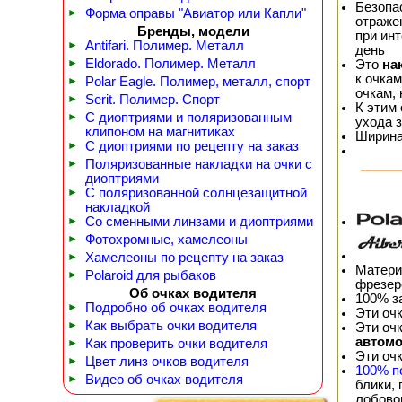
Безопа
►
Форма оправы "Авиатор или Капли"
отражен
Бренды, модели
при ин
►
Antifari. Полимер. Металл
день
►
Eldorado. Полимер. Металл
Это
на
к очка
►
Polar Eagle. Полимер, металл, спорт
очкам,
►
Serit. Полимер. Спорт
К этим
►
С диоптриями и поляризованным
ухода 
клипоном на магнитиках
Ширина 
►
С диоптриями по рецепту на заказ
►
Поляризованные накладки на очки с
диоптриями
►
С поляризованной солнцезащитной
накладкой
►
Со сменными линзами и диоптриями
►
Фотохромные, хамелеоны
►
Хамелеоны по рецепту на заказ
Матери
►
Polaroid для рыбаков
фрезер
Об очках водителя
100% з
►
Подробно об очках водителя
Эти оч
►
Как выбрать очки водителя
Эти оч
автом
►
Как проверить очки водителя
Эти оч
►
Цвет линз очков водителя
100% п
►
Видео об очках водителя
блики,
лобовог