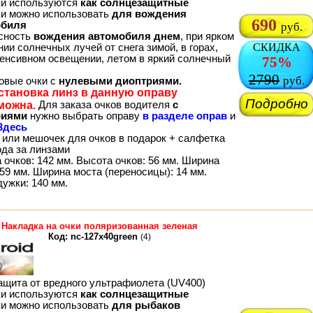
ки используются
как солнцезащитные
ки можно использовать
для вождения
690
обиля
руб.
сность
вождения автомобиля днем
, при ярком
СКИДКА
ии солнечных лучей от снега зимой, в горах,
тенсивном освещении, летом в яркий солнечный
75%
2790
руб.
товые очки с
нулевыми диоптриями.
становка линз в данную оправу
Подробно
можна.
Для заказа очков водителя
с
риями
нужно выбрать оправу
в разделе оправ
и
Здесь
 или мешочек для очков в подарок + салфетка
ода за линзами
 очков: 142 мм. Высота очков: 56 мм. Ширина
59 мм. Ширина моста (переносицы): 14 мм.
дужки: 140 мм.
Накладка на очки поляризованная зеленая
Код: nc-127x40green
(4)
ащита от вредного ультрафиолета (UV400)
ки используются
как солнцезащитные
ки можно использовать
для рыбаков