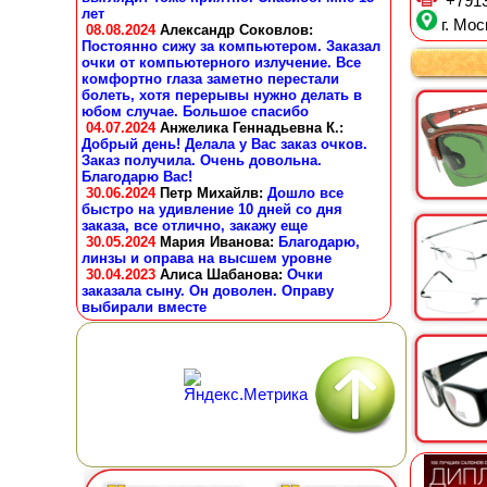
+7913
лет
г. Мос
08.08.2024
Александр Соковлов
:
Постоянно сижу за компьютером. Заказал
очки от компьютерного излучение. Все
комфортно глаза заметно перестали
болеть, хотя перерывы нужно делать в
юбом случае. Большое спасибо
04.07.2024
Анжелика Геннадьевна К.
:
Добрый день! Делала у Вас заказ очков.
Заказ получила. Очень довольна.
Благодарю Вас!
30.06.2024
Петр Михайлв
:
Дошло все
быстро на удивление 10 дней со дня
заказа, все отлично, закажу еще
30.05.2024
Мария Иванова
:
Благодарю,
линзы и оправа на высшем уровне
30.04.2023
Алиса Шабанова
:
Очки
заказала сыну. Он доволен. Оправу
выбирали вместе