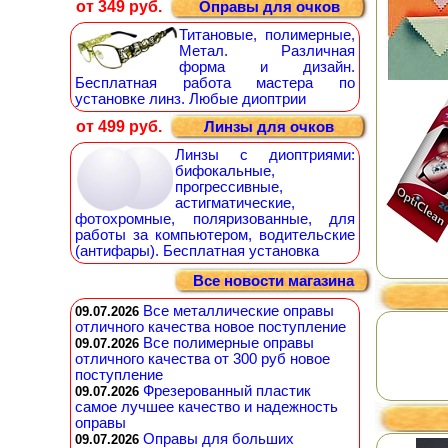
от 349 руб.
Оправы для очков
Титановые, полимерные,
Метал. Различная
форма и дизайн.
Бесплатная работа мастера по
установке линз. Любые диоптрии
от 499 руб.
Линзы для очков
Линзы с диоптриями:
бифокальные,
прогрессивные,
астигматические,
фотохромные, поляризованные, для
работы за компьютером, водительские
(антифары). Бесплатная установка
Все новости магазина
Все металлические оправы
09.07.2026
отличного качества новое поступление
Все полимерные оправы
09.07.2026
отличного качества от 300 руб новое
поступление
Фрезерованный пластик
09.07.2026
самое лучшее качество и надежность
оправы
Оправы для больших
09.07.2026