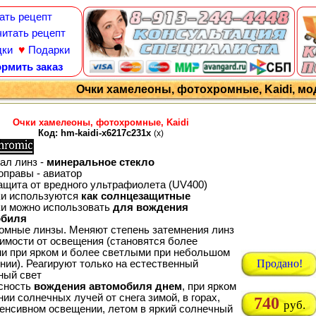
ать рецепт
итать рецепт
♥
дки
Подарки
рмить заказ
Очки хамелеоны, фотохромные, Kaidi, мод
Очки хамелеоны, фотохромные, Kaidi
Код: hm-kaidi-x6217c231x
(x)
ал линз -
минеральное стекло
оправы - авиатор
ащита от вредного ультрафиолета (UV400)
ки используются
как солнцезащитные
ки можно использовать
для вождения
обиля
омные линзы. Меняют степень затемнения линз
симости от освещения (становятся более
и при ярком и более светлыми при небольшом
Продано!
нии). Реагируют только на естественный
ный свет
сность
вождения автомобиля днем
, при ярком
ии солнечных лучей от снега зимой, в горах,
740
руб.
тенсивном освещении, летом в яркий солнечный