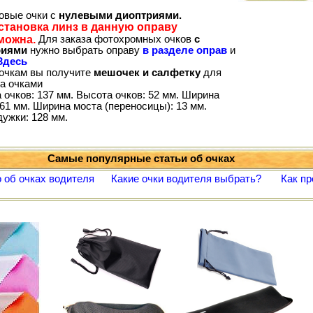
товые очки с
нулевыми диоптриями.
становка линз в данную оправу
можна.
Для заказа фотохромных очков
с
риями
нужно выбрать оправу
в разделе оправ
и
Здесь
 очкам вы получите
мешочек и салфетку
для
за очками
 очков: 137 мм. Высота очков: 52 мм. Ширина
61 мм. Ширина моста (переносицы): 13 мм.
дужки: 128 мм.
Самые популярные статьи об очках
 об очках водителя
Какие очки водителя выбрать?
Как пр