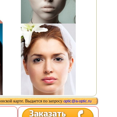
цинской карте
.
Выдается
по запросу
optic@a-optic.ru