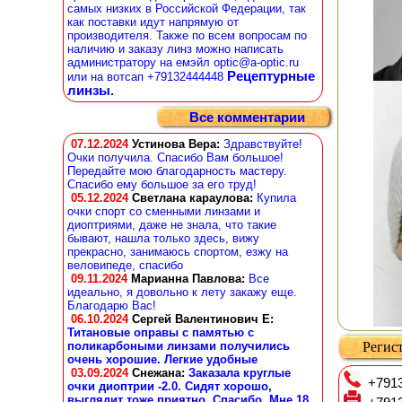
самых низких в Российской Федерации, так
как поставки идут напрямую от
производителя. Также по всем вопросам по
наличию и заказу линз можно написать
администратору на емэйл optic@a-optic.ru
Рецептурные
или на вотсап +79132444448
линзы.
Все комментарии
07.12.2024
Устинова Вера
:
Здравствуйте!
Очки получила. Спасибо Вам большое!
Передайте мою благодарность мастеру.
Спасибо ему большое за его труд!
05.12.2024
Светлана караулова
:
Купила
очки спорт со сменными линзами и
диоптриями, даже не знала, что такие
бывают, нашла только здесь, вижу
прекрасно, занимаюсь спортом, езжу на
веловипеде, спасибо
09.11.2024
Марианна Павлова
:
Все
идеально, я довольно к лету закажу еще.
Благодарю Вас!
06.10.2024
Сергей Валентинович Е:
Титановые оправы с памятью с
поликарбоными линзами получились
Регист
очень хорошие. Легкие удобные
03.09.2024
Снежана
:
Заказала круглые
+7913
очки диоптрии -2.0. Сидят хорошо,
выглядит тоже приятно. Спасибо. Мне 18