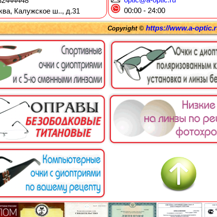
optic@a-optic.ru
2444448
00:00 - 24:00
ква, Калужское ш.., д.31
https://www.a-optic.
Copyright ©