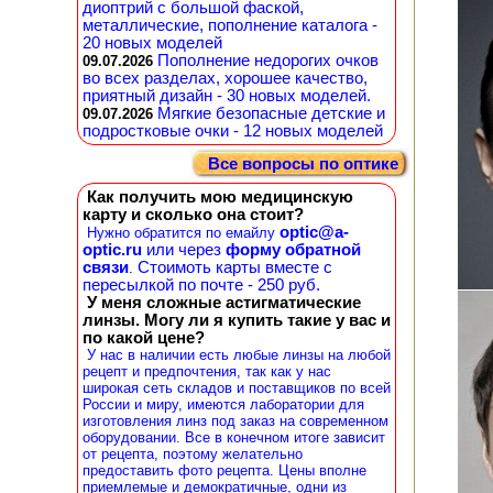
диоптрий с большой фаской,
металлические, пополнение каталога -
20 новых моделей
Пополнение недорогих очков
09.07.2026
во всех разделах, хорошее качество,
приятный дизайн - 30 новых моделей.
Мягкие безопасные детские и
09.07.2026
подростковые очки - 12 новых моделей
Все вопросы по оптике
Как получить мою медицинскую
карту и сколько она стоит?
optic@a-
Нужно обратится по емайлу
optic.ru
или через
форму обратной
связи
Стоимоть карты вместе с
.
пересылкой по почте - 250 руб.
У меня сложные астигматические
линзы. Могу ли я купить такие у вас и
по какой цене?
У нас в наличии есть любые линзы на любой
рецепт и предпочтения, так как у нас
широкая сеть складов и поставщиков по всей
России и миру, имеются лаборатории для
изготовления линз под заказ на современном
оборудовании. Все в конечном итоге зависит
от рецепта, поэтому желательно
предоставить фото рецепта. Цены вполне
приемлемые и демократичные, одни из