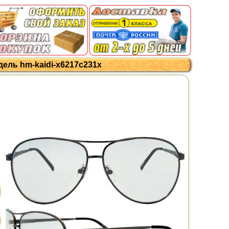
ель hm-kaidi-x6217c231x