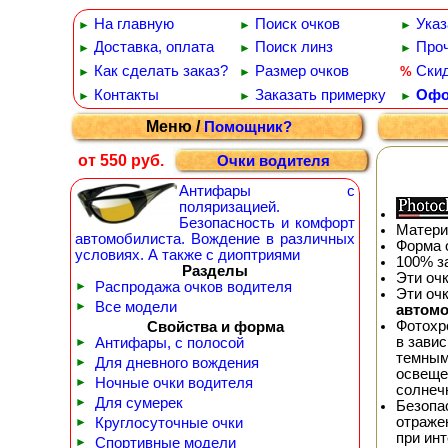
На главную
Поиск очков
Указ
►
►
►
Доставка, оплата
Поиск линз
Проч
►
►
►
Как сделать заказ?
Размер очков
Ски
%
►
►
Контакты
Заказать примерку
Офо
►
►
►
Меню /
Помощник?
от 550 руб.
Очки водителя
Антифары с
поляризацией.
Безопасность и комфорт
Матери
автомобилиста. Вождение в различных
Форма 
условиях. А также с диоптриями
100% з
Разделы
Эти оч
►
Распродажа очков водителя
Эти оч
►
Все модели
автом
Фотохр
Свойства и форма
в зави
►
Антифары, с полосой
темным
►
Для дневного вождения
освеще
►
Ночные очки водителя
солнеч
►
Для сумерек
Безопа
отражен
►
Круглосуточные очки
при ин
►
Спортивные модели