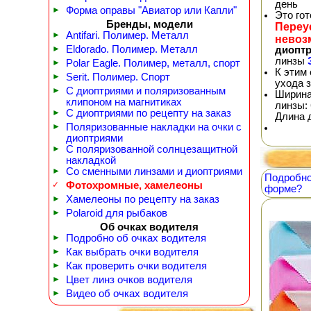
день
►
Форма оправы "Авиатор или Капли"
Это го
Бренды, модели
Переу
►
Antifari. Полимер. Металл
невоз
►
Eldorado. Полимер. Металл
диопт
линзы
►
Polar Eagle. Полимер, металл, спорт
К этим
►
Serit. Полимер. Спорт
ухода 
►
С диоптриями и поляризованным
Ширина
клипоном на магнитиках
линзы: 
►
С диоптриями по рецепту на заказ
Длина 
►
Поляризованные накладки на очки с
диоптриями
►
С поляризованной солнцезащитной
накладкой
►
Со сменными линзами и диоптриями
Подробно
✓
Фотохромные, хамелеоны
форме?
►
Хамелеоны по рецепту на заказ
►
Polaroid для рыбаков
Об очках водителя
►
Подробно об очках водителя
►
Как выбрать очки водителя
►
Как проверить очки водителя
►
Цвет линз очков водителя
►
Видео об очках водителя