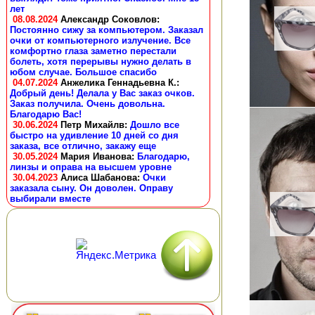
лет
08.08.2024
Александр Соковлов
:
Постоянно сижу за компьютером. Заказал
очки от компьютерного излучение. Все
комфортно глаза заметно перестали
болеть, хотя перерывы нужно делать в
юбом случае. Большое спасибо
04.07.2024
Анжелика Геннадьевна К.
:
Добрый день! Делала у Вас заказ очков.
Заказ получила. Очень довольна.
Благодарю Вас!
30.06.2024
Петр Михайлв
:
Дошло все
быстро на удивление 10 дней со дня
заказа, все отлично, закажу еще
30.05.2024
Мария Иванова
:
Благодарю,
линзы и оправа на высшем уровне
30.04.2023
Алиса Шабанова
:
Очки
заказала сыну. Он доволен. Оправу
выбирали вместе