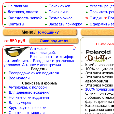
На главную
Поиск очков
Указать реце
►
►
►
Доставка, оплата
Поиск линз
Прочитать ре
►
►
►
♥
Как сделать заказ?
Размер очков
Скидки
По
%
►
►
Контакты
Заказать примерку
Оформить за
►
►
►
Меню /
Помощник?
от 550 руб.
Очки водителя
Diletto с
Антифары с
поляризацией.
Безопасность и комфорт
автомобилиста. Вождение в различных
Комбинированна
условиях. А также с диоптриями
100% защита от
Разделы
Эти очки испол
►
Распродажа очков водителя
Эти очки можно
►
Все модели
автомобиля
Свойства и форма
Эти очки можно
►
Антифары, с полосой
100% поляризо
►
Для дневного вождения
блики, при вож
лобового стекла
►
Ночные очки водителя
фар встречных
►
Для сумерек
Безопасность
в
►
Круглосуточные очки
отражении солне
►
Спортивные модели
при интенсивно