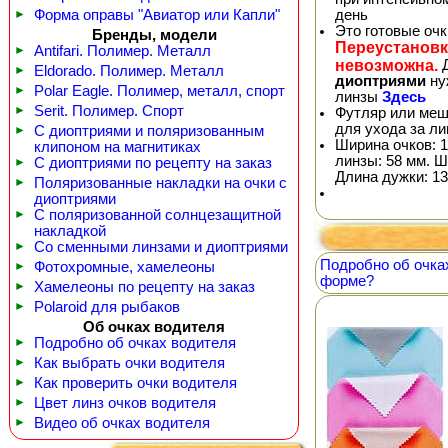
день
►
Форма оправы "Авиатор или Капли"
Это готовые оч
Бренды, модели
Переустановк
►
Antifari. Полимер. Металл
невозможна.
Д
►
Eldorado. Полимер. Металл
диоптриями
ну
►
Polar Eagle. Полимер, металл, спорт
линзы
Здесь
►
Serit. Полимер. Спорт
Футляр или меш
для ухода за л
►
С диоптриями и поляризованным
Ширина очков: 1
клипоном на магнитиках
линзы: 58 мм. Ш
►
С диоптриями по рецепту на заказ
Длина дужки: 13
►
Поляризованные накладки на очки с
диоптриями
►
С поляризованной солнцезащитной
накладкой
►
Со сменными линзами и диоптриями
Подробно об очка
►
Фотохромные, хамелеоны
форме?
►
Хамелеоны по рецепту на заказ
►
Polaroid для рыбаков
Об очках водителя
►
Подробно об очках водителя
►
Как выбрать очки водителя
►
Как проверить очки водителя
►
Цвет линз очков водителя
►
Видео об очках водителя