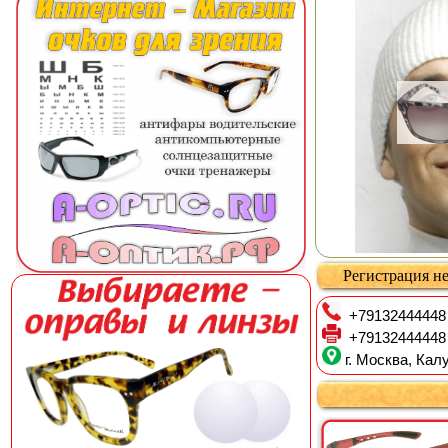
Регистрация не
+79132444448
+79132444448
г. Москва, Калу