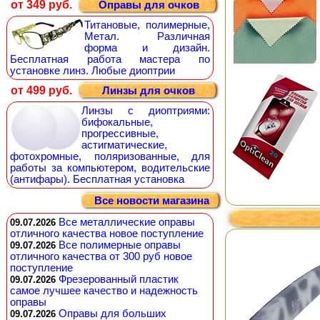
от 349 руб.
Оправы для очков
Титановые, полимерные,
Метал. Различная
форма и дизайн.
Бесплатная работа мастера по
установке линз. Любые диоптрии
от 499 руб.
Линзы для очков
Линзы с диоптриями:
бифокальные,
прогрессивные,
астигматические,
фотохромные, поляризованные, для
работы за компьютером, водительские
(антифары). Бесплатная установка
Все новости магазина
Все металлические оправы
09.07.2026
отличного качества новое поступление
Все полимерные оправы
09.07.2026
отличного качества от 300 руб новое
поступление
Фрезерованный пластик
09.07.2026
самое лучшее качество и надежность
оправы
Оправы для больших
09.07.2026