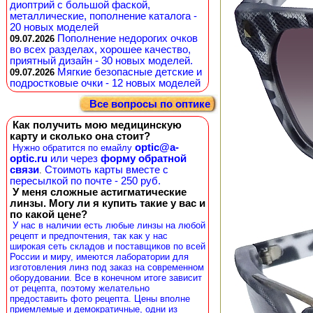
диоптрий с большой фаской,
металлические, пополнение каталога -
20 новых моделей
Пополнение недорогих очков
09.07.2026
во всех разделах, хорошее качество,
приятный дизайн - 30 новых моделей.
Мягкие безопасные детские и
09.07.2026
подростковые очки - 12 новых моделей
Все вопросы по оптике
Как получить мою медицинскую
карту и сколько она стоит?
optic@a-
Нужно обратится по емайлу
optic.ru
или через
форму обратной
связи
Стоимоть карты вместе с
.
пересылкой по почте - 250 руб.
У меня сложные астигматические
линзы. Могу ли я купить такие у вас и
по какой цене?
У нас в наличии есть любые линзы на любой
рецепт и предпочтения, так как у нас
широкая сеть складов и поставщиков по всей
России и миру, имеются лаборатории для
изготовления линз под заказ на современном
оборудовании. Все в конечном итоге зависит
от рецепта, поэтому желательно
предоставить фото рецепта. Цены вполне
приемлемые и демократичные, одни из