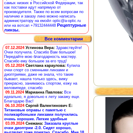
самых низких в Российской Федерации, так
как поставки идут напрямую от
производителя. Также по всем вопросам по
наличию и заказу линз можно написать
администратору на емэйл optic@a-optic.ru
Рецептурные
или на вотсап +79132444448
линзы.
Все комментарии
07.12.2024
Устинова Вера
:
Здравствуйте!
Очки получила. Спасибо Вам большое!
Передайте мою благодарность мастеру.
Спасибо ему большое за его труд!
05.12.2024
Светлана караулова
:
Купила
очки спорт со сменными линзами и
диоптриями, даже не знала, что такие
бывают, нашла только здесь, вижу
прекрасно, занимаюсь спортом, езжу на
веловипеде, спасибо
09.11.2024
Марианна Павлова
:
Все
идеально, я довольно к лету закажу еще.
Благодарю Вас!
06.10.2024
Сергей Валентинович Е:
Титановые оправы с памятью с
поликарбоными линзами получились
очень хорошие. Легкие удобные
03.09.2024
Снежана
:
Заказала круглые
очки диоптрии -2.0. Сидят хорошо,
выглядит тоже приятно. Спасибо. Мне 18