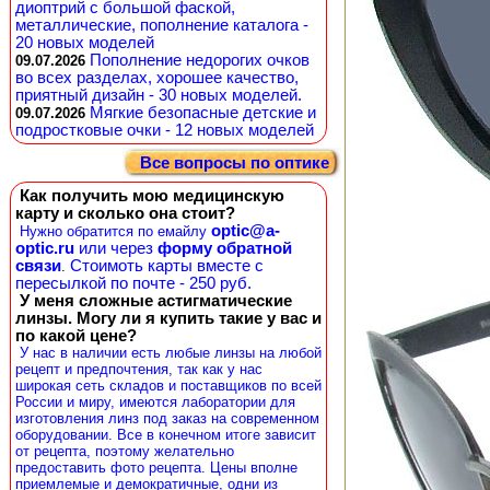
диоптрий с большой фаской,
металлические, пополнение каталога -
20 новых моделей
Пополнение недорогих очков
09.07.2026
во всех разделах, хорошее качество,
приятный дизайн - 30 новых моделей.
Мягкие безопасные детские и
09.07.2026
подростковые очки - 12 новых моделей
Все вопросы по оптике
Как получить мою медицинскую
карту и сколько она стоит?
optic@a-
Нужно обратится по емайлу
optic.ru
или через
форму обратной
связи
Стоимоть карты вместе с
.
пересылкой по почте - 250 руб.
У меня сложные астигматические
линзы. Могу ли я купить такие у вас и
по какой цене?
У нас в наличии есть любые линзы на любой
рецепт и предпочтения, так как у нас
широкая сеть складов и поставщиков по всей
России и миру, имеются лаборатории для
изготовления линз под заказ на современном
оборудовании. Все в конечном итоге зависит
от рецепта, поэтому желательно
предоставить фото рецепта. Цены вполне
приемлемые и демократичные, одни из