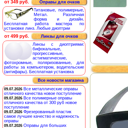
от 349 руб.
Оправы для очков
Титановые, полимерные,
Метал. Различная
форма и дизайн.
Бесплатная работа мастера по
установке линз. Любые диоптрии
от 499 руб.
Линзы для очков
Линзы с диоптриями:
бифокальные,
прогрессивные,
астигматические,
фотохромные, поляризованные, для
работы за компьютером, водительские
(антифары). Бесплатная установка
Все новости магазина
Все металлические оправы
09.07.2026
отличного качества новое поступление
Все полимерные оправы
09.07.2026
отличного качества от 300 руб новое
поступление
Фрезерованный пластик
09.07.2026
самое лучшее качество и надежность
оправы
Оправы для больших
09.07.2026