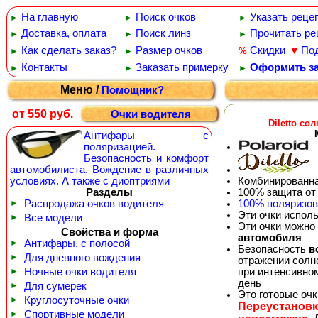
На главную
Поиск очков
Указать реце
►
►
►
Доставка, оплата
Поиск линз
Прочитать ре
►
►
►
♥
Как сделать заказ?
Размер очков
Скидки
По
%
►
►
Контакты
Заказать примерку
Оформить за
►
►
►
Меню /
Помощник?
от 550 руб.
Очки водителя
Diletto с
Антифары с
поляризацией.
Безопасность и комфорт
автомобилиста. Вождение в различных
Комбинированна
условиях. А также с диоптриями
100% защита от
Разделы
100% поляризо
►
Распродажа очков водителя
Эти очки испол
►
Все модели
Эти очки можно
Свойства и форма
автомобиля
►
Антифары, с полосой
Безопасность
в
►
Для дневного вождения
отражении солне
при интенсивно
►
Ночные очки водителя
день
►
Для сумерек
Это готовые оч
►
Круглосуточные очки
Переустановк
►
Спортивные модели