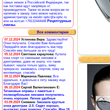
самых низких в Российской Федерации, так
как поставки идут напрямую от
производителя. Также по всем вопросам по
наличию и заказу линз можно написать
администратору на емэйл optic@a-optic.ru
Рецептурные
или на вотсап +79132444448
линзы.
Все комментарии
07.12.2024
Устинова Вера
:
Здравствуйте!
Очки получила. Спасибо Вам большое!
Передайте мою благодарность мастеру.
Спасибо ему большое за его труд!
05.12.2024
Светлана караулова
:
Купила
очки спорт со сменными линзами и
диоптриями, даже не знала, что такие
бывают, нашла только здесь, вижу
прекрасно, занимаюсь спортом, езжу на
веловипеде, спасибо
09.11.2024
Марианна Павлова
:
Все
идеально, я довольно к лету закажу еще.
Благодарю Вас!
06.10.2024
Сергей Валентинович Е:
Титановые оправы с памятью с
поликарбоными линзами получились
очень хорошие. Легкие удобные
03.09.2024
Снежана
:
Заказала круглые
очки диоптрии -2.0. Сидят хорошо,
выглядит тоже приятно. Спасибо. Мне 18