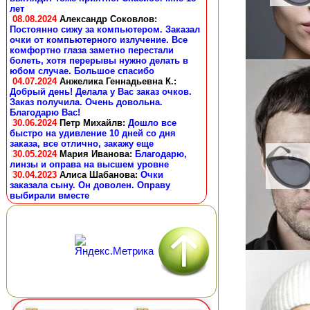
лет
08.08.2024
Александр Соковлов
:
Постоянно сижу за компьютером. Заказал
очки от компьютерного излучение. Все
комфортно глаза заметно перестали
болеть, хотя перерывы нужно делать в
юбом случае. Большое спасибо
04.07.2024
Анжелика Геннадьевна К.
:
Добрый день! Делала у Вас заказ очков.
Заказ получила. Очень довольна.
Благодарю Вас!
30.06.2024
Петр Михайлв
:
Дошло все
быстро на удивление 10 дней со дня
заказа, все отлично, закажу еще
30.05.2024
Мария Иванова
:
Благодарю,
линзы и оправа на высшем уровне
30.04.2023
Алиса Шабанова
:
Очки
заказала сыну. Он доволен. Оправу
выбирали вместе