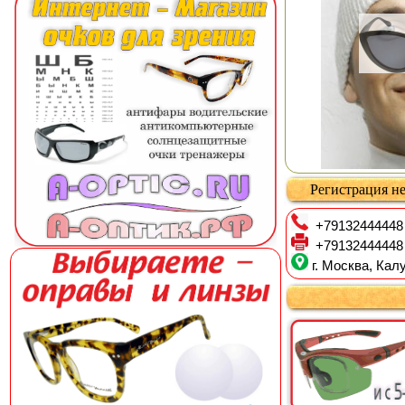
Регистрация не
+79132444448
+79132444448
г. Москва, Калу