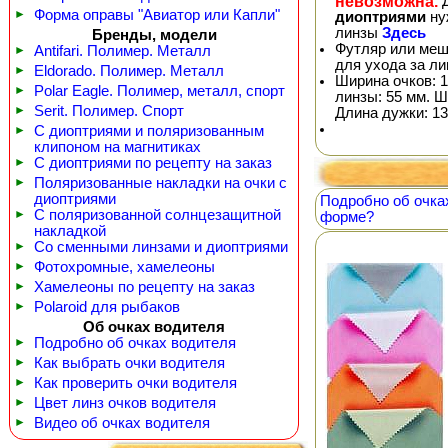
невозможна.
Д
►
Форма оправы "Авиатор или Капли"
диоптриями
ну
линзы
Здесь
Бренды, модели
Футляр или меш
►
Antifari. Полимер. Металл
для ухода за л
►
Eldorado. Полимер. Металл
Ширина очков: 1
►
Polar Eagle. Полимер, металл, спорт
линзы: 55 мм. Ш
►
Serit. Полимер. Спорт
Длина дужки: 13
►
С диоптриями и поляризованным
клипоном на магнитиках
►
С диоптриями по рецепту на заказ
►
Поляризованные накладки на очки с
диоптриями
Подробно об очка
►
С поляризованной солнцезащитной
форме?
накладкой
►
Со сменными линзами и диоптриями
►
Фотохромные, хамелеоны
►
Хамелеоны по рецепту на заказ
►
Polaroid для рыбаков
Об очках водителя
►
Подробно об очках водителя
►
Как выбрать очки водителя
►
Как проверить очки водителя
►
Цвет линз очков водителя
►
Видео об очках водителя