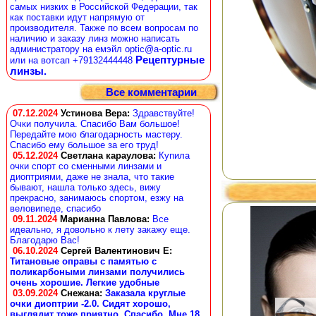
самых низких в Российской Федерации, так
как поставки идут напрямую от
производителя. Также по всем вопросам по
наличию и заказу линз можно написать
администратору на емэйл optic@a-optic.ru
Рецептурные
или на вотсап +79132444448
линзы.
Все комментарии
07.12.2024
Устинова Вера
:
Здравствуйте!
Очки получила. Спасибо Вам большое!
Передайте мою благодарность мастеру.
Спасибо ему большое за его труд!
05.12.2024
Светлана караулова
:
Купила
очки спорт со сменными линзами и
диоптриями, даже не знала, что такие
бывают, нашла только здесь, вижу
прекрасно, занимаюсь спортом, езжу на
веловипеде, спасибо
09.11.2024
Марианна Павлова
:
Все
идеально, я довольно к лету закажу еще.
Благодарю Вас!
06.10.2024
Сергей Валентинович Е:
Титановые оправы с памятью с
поликарбоными линзами получились
очень хорошие. Легкие удобные
03.09.2024
Снежана
:
Заказала круглые
очки диоптрии -2.0. Сидят хорошо,
выглядит тоже приятно. Спасибо. Мне 18