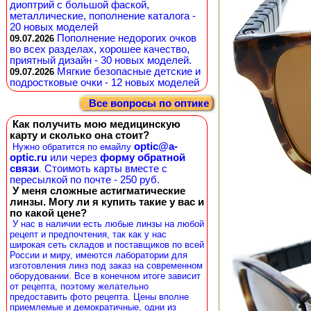
диоптрий с большой фаской,
металлические, пополнение каталога -
20 новых моделей
Пополнение недорогих очков
09.07.2026
во всех разделах, хорошее качество,
приятный дизайн - 30 новых моделей.
Мягкие безопасные детские и
09.07.2026
подростковые очки - 12 новых моделей
Все вопросы по оптике
Как получить мою медицинскую
карту и сколько она стоит?
optic@a-
Нужно обратится по емайлу
optic.ru
или через
форму обратной
связи
Стоимоть карты вместе с
.
пересылкой по почте - 250 руб.
У меня сложные астигматические
линзы. Могу ли я купить такие у вас и
по какой цене?
У нас в наличии есть любые линзы на любой
рецепт и предпочтения, так как у нас
широкая сеть складов и поставщиков по всей
России и миру, имеются лаборатории для
изготовления линз под заказ на современном
оборудовании. Все в конечном итоге зависит
от рецепта, поэтому желательно
предоставить фото рецепта. Цены вполне
приемлемые и демократичные, одни из