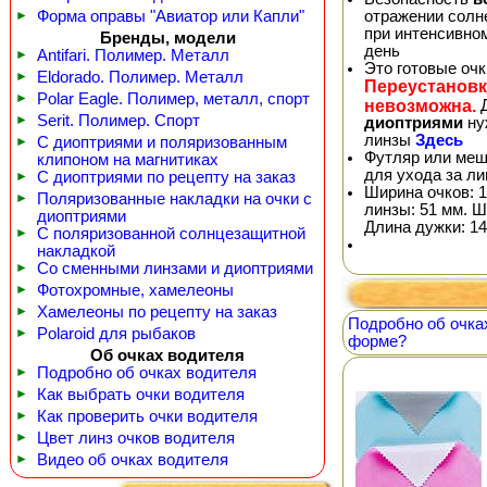
►
Форма оправы "Авиатор или Капли"
отражении солне
при интенсивно
Бренды, модели
день
►
Antifari. Полимер. Металл
Это готовые оч
►
Eldorado. Полимер. Металл
Переустановк
►
Polar Eagle. Полимер, металл, спорт
невозможна.
Д
►
Serit. Полимер. Спорт
диоптриями
ну
линзы
Здесь
►
С диоптриями и поляризованным
Футляр или меш
клипоном на магнитиках
для ухода за л
►
С диоптриями по рецепту на заказ
Ширина очков: 1
►
Поляризованные накладки на очки с
линзы: 51 мм. Ш
диоптриями
Длина дужки: 14
►
С поляризованной солнцезащитной
накладкой
►
Со сменными линзами и диоптриями
►
Фотохромные, хамелеоны
►
Хамелеоны по рецепту на заказ
Подробно об очка
►
Polaroid для рыбаков
форме?
Об очках водителя
►
Подробно об очках водителя
►
Как выбрать очки водителя
►
Как проверить очки водителя
►
Цвет линз очков водителя
►
Видео об очках водителя