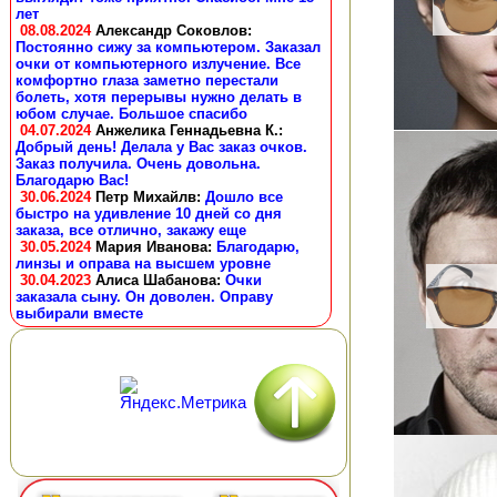
лет
08.08.2024
Александр Соковлов
:
Постоянно сижу за компьютером. Заказал
очки от компьютерного излучение. Все
комфортно глаза заметно перестали
болеть, хотя перерывы нужно делать в
юбом случае. Большое спасибо
04.07.2024
Анжелика Геннадьевна К.
:
Добрый день! Делала у Вас заказ очков.
Заказ получила. Очень довольна.
Благодарю Вас!
30.06.2024
Петр Михайлв
:
Дошло все
быстро на удивление 10 дней со дня
заказа, все отлично, закажу еще
30.05.2024
Мария Иванова
:
Благодарю,
линзы и оправа на высшем уровне
30.04.2023
Алиса Шабанова
:
Очки
заказала сыну. Он доволен. Оправу
выбирали вместе