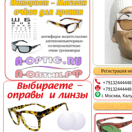
Регистрация не
+79132444448
+79132444448
г. Москва, Калу