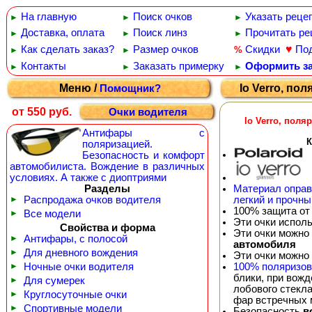
На главную
Поиск очков
Указать реце
►
►
►
Доставка, оплата
Поиск линз
Прочитать ре
►
►
►
♥
Как сделать заказ?
Размер очков
Скидки
По
%
►
►
Контакты
Заказать примерку
Оформить за
►
►
►
Меню /
Io Verro, по
Помощник?
от 550 руб.
Очки водителя
Io Verro, пол
Антифары с
К
поляризацией.
Безопасность и комфорт
автомобилиста. Вождение в различных
условиях. А также с диоптриями
Разделы
Материал оправ
►
Распродажа очков водителя
легкий и прочны
100% защита от
►
Все модели
Эти очки испол
Свойства и форма
Эти очки можно
►
Антифары, с полосой
автомобиля
►
Для дневного вождения
Эти очки можно
►
Ночные очки водителя
100% поляризо
блики, при вож
►
Для сумерек
лобового стекла
►
Круглосуточные очки
фар встречных
►
Спортивные модели
Безопасность
в