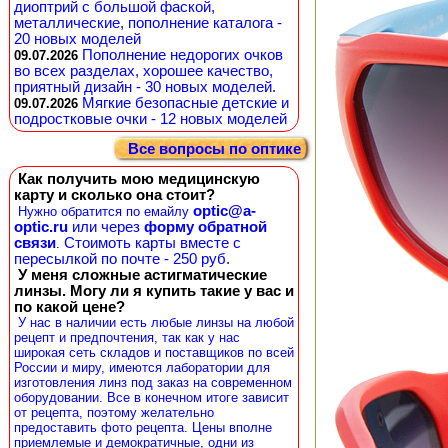
диоптрий с большой фаской,
металлические, пополнение каталога -
20 новых моделей
Пополнение недорогих очков
09.07.2026
во всех разделах, хорошее качество,
приятный дизайн - 30 новых моделей.
Мягкие безопасные детские и
09.07.2026
подростковые очки - 12 новых моделей
Все вопросы по оптике
Как получить мою медицинскую
карту и сколько она стоит?
optic@a-
Нужно обратится по емайлу
optic.ru
или через
форму обратной
связи
Стоимоть карты вместе с
.
пересылкой по почте - 250 руб.
У меня сложные астигматические
линзы. Могу ли я купить такие у вас и
по какой цене?
У нас в наличии есть любые линзы на любой
рецепт и предпочтения, так как у нас
широкая сеть складов и поставщиков по всей
России и миру, имеются лаборатории для
изготовления линз под заказ на современном
оборудовании. Все в конечном итоге зависит
от рецепта, поэтому желательно
предоставить фото рецепта. Цены вполне
приемлемые и демократичные, одни из