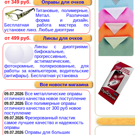
от 349 руб.
Оправы для очков
Титановые, полимерные,
Метал. Различная
форма и дизайн.
Бесплатная работа мастера по
установке линз. Любые диоптрии
от 499 руб.
Линзы для очков
Линзы с диоптриями:
бифокальные,
прогрессивные,
астигматические,
фотохромные, поляризованные, для
работы за компьютером, водительские
(антифары). Бесплатная установка
Все новости магазина
Все металлические оправы
09.07.2026
отличного качества новое поступление
Все полимерные оправы
09.07.2026
отличного качества от 300 руб новое
поступление
Фрезерованный пластик
09.07.2026
самое лучшее качество и надежность
оправы
Оправы для больших
09.07.2026