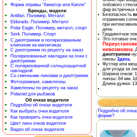
►
Форма оправы "Авиатор или Капли"
лобового стекла
фар встречных
Бренды, модели
Безопасность
в
►
Antifari. Полимер. Металл
отражении солне
►
Eldorado. Полимер. Металл
при интенсивно
►
Polar Eagle. Полимер, металл, спорт
день
►
Serit. Полимер. Спорт
Градиентное по
Это готовые оч
►
С диоптриями и поляризованным
Переустановк
клипоном на магнитиках
невозможна.
Д
►
С диоптриями по рецепту на заказ
диоптриями
ну
►
Поляризованные накладки на очки с
линзы
Здесь
диоптриями
Футляр или меш
►
С поляризованной солнцезащитной
для ухода за л
накладкой
Ширина очков: 1
►
Со сменными линзами и диоптриями
линзы: 64 мм. Ш
►
Фотохромные, хамелеоны
Длина дужки: 13
►
Хамелеоны по рецепту на заказ
►
Polaroid для рыбаков
Об очках водителя
►
Подробно об очках водителя
Подробно об очка
►
Как выбрать очки водителя
форме?
►
Как проверить очки водителя
►
Цвет линз очков водителя
►
Видео об очках водителя