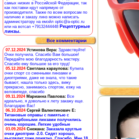
самых низких в Российской Федерации, так
как поставки идут напрямую от
производителя. Также по всем вопросам по
наличию и заказу линз можно написать
администратору на емэйл optic@a-optic.ru
Рецептурные
или на вотсап +79132444448
линзы.
Все комментарии
07.12.2024
Устинова Вера
:
Здравствуйте!
Очки получила. Спасибо Вам большое!
Передайте мою благодарность мастеру.
Спасибо ему большое за его труд!
05.12.2024
Светлана караулова
:
Купила
очки спорт со сменными линзами и
диоптриями, даже не знала, что такие
бывают, нашла только здесь, вижу
прекрасно, занимаюсь спортом, езжу на
веловипеде, спасибо
09.11.2024
Марианна Павлова
:
Все
идеально, я довольно к лету закажу еще.
Благодарю Вас!
06.10.2024
Сергей Валентинович Е:
Титановые оправы с памятью с
поликарбоными линзами получились
очень хорошие. Легкие удобные
03.09.2024
Снежана
:
Заказала круглые
очки диоптрии -2.0. Сидят хорошо,
выглядит тоже приятно. Спасибо. Мне 18