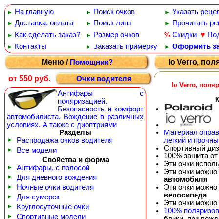
На главную
Поиск очков
Указать реце
►
►
►
Доставка, оплата
Поиск линз
Прочитать ре
►
►
►
♥
Как сделать заказ?
Размер очков
Скидки
По
%
►
►
Контакты
Заказать примерку
Оформить за
►
►
►
Меню /
Io Verro, по
Помощник?
от 550 руб.
Очки водителя
Io Verro, пол
Антифары с
К
поляризацией.
Безопасность и комфорт
автомобилиста. Вождение в различных
условиях. А также с диоптриями
Разделы
Материал оправ
►
Распродажа очков водителя
легкий и прочны
Спортивный диз
►
Все модели
100% защита от
Свойства и форма
Эти очки испол
►
Антифары, с полосой
Эти очки можно
►
Для дневного вождения
автомобиля
►
Ночные очки водителя
Эти очки можно
велосипеда
►
Для сумерек
Эти очки можно
►
Круглосуточные очки
100% поляризо
►
Спортивные модели
блики, при вож