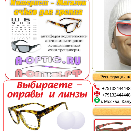
Регистрация не
+79132444448
+79132444448
г. Москва, Калу