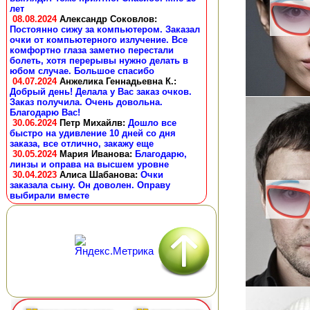
лет
08.08.2024
Александр Соковлов
:
Постоянно сижу за компьютером. Заказал
очки от компьютерного излучение. Все
комфортно глаза заметно перестали
болеть, хотя перерывы нужно делать в
юбом случае. Большое спасибо
04.07.2024
Анжелика Геннадьевна К.
:
Добрый день! Делала у Вас заказ очков.
Заказ получила. Очень довольна.
Благодарю Вас!
30.06.2024
Петр Михайлв
:
Дошло все
быстро на удивление 10 дней со дня
заказа, все отлично, закажу еще
30.05.2024
Мария Иванова
:
Благодарю,
линзы и оправа на высшем уровне
30.04.2023
Алиса Шабанова
:
Очки
заказала сыну. Он доволен. Оправу
выбирали вместе