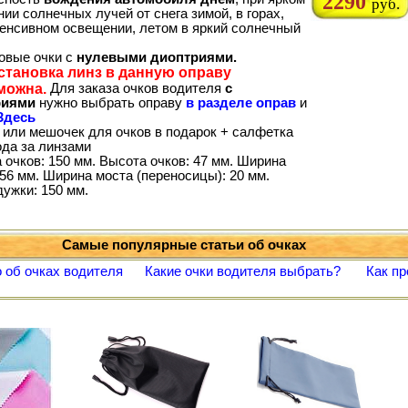
2290
руб.
ии солнечных лучей от снега зимой, в горах,
тенсивном освещении, летом в яркий солнечный
товые очки с
нулевыми диоптриями.
становка линз в данную оправу
можна.
Для заказа очков водителя
с
риями
нужно выбрать оправу
в разделе оправ
и
Здесь
 или мешочек для очков в подарок + салфетка
ода за линзами
 очков: 150 мм. Высота очков: 47 мм. Ширина
56 мм. Ширина моста (переносицы): 20 мм.
дужки: 150 мм.
Самые популярные статьи об очках
 об очках водителя
Какие очки водителя выбрать?
Как пр