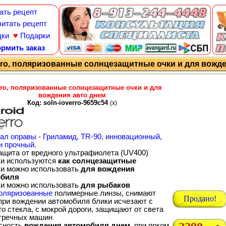
ать рецепт
итать рецепт
♥
дки
Подарки
рмить заказ
rro, поляризованные солнцезащитные очки и для вожден
rro, поляризованные солнцезащитные очки и для
вождения авто днем
Код: soln-ioverro-9659c54
(x)
ал оправы - Гриламид, TR-90, инновационный,
и прочный.
ащита от вредного ультрафиолета (UV400)
ки используются
как солнцезащитные
ки можно использовать
для вождения
обиля
ки можно использовать
для рыбаков
оляризованные
полимерные линзы, снимают
Продано!
 при вождении автомобиля блики исчезают с
о стекла, с мокрой дороги, защищают от света
тречных машин
сность
вождения автомобиля днем
, при ярком