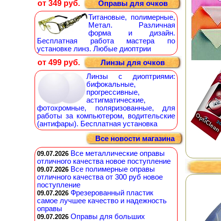
от 349 руб.
Оправы для очков
Титановые, полимерные,
Метал. Различная
форма и дизайн.
Бесплатная работа мастера по
установке линз. Любые диоптрии
от 499 руб.
Линзы для очков
Линзы с диоптриями:
бифокальные,
прогрессивные,
астигматические,
фотохромные, поляризованные, для
работы за компьютером, водительские
(антифары). Бесплатная установка
Все новости магазина
Все металлические оправы
09.07.2026
отличного качества новое поступление
Все полимерные оправы
09.07.2026
отличного качества от 300 руб новое
поступление
Фрезерованный пластик
09.07.2026
самое лучшее качество и надежность
оправы
Оправы для больших
09.07.2026