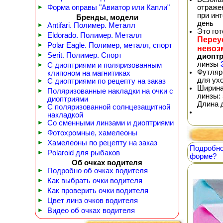
►
Форма оправы "Авиатор или Капли"
отражен
при ин
Бренды, модели
день
►
Antifari. Полимер. Металл
Это го
►
Eldorado. Полимер. Металл
Переу
►
Polar Eagle. Полимер, металл, спорт
невоз
►
Serit. Полимер. Спорт
диопт
линзы
►
С диоптриями и поляризованным
Футляр
клипоном на магнитиках
для ух
►
С диоптриями по рецепту на заказ
Ширина
►
Поляризованные накладки на очки с
линзы: 
диоптриями
Длина 
►
С поляризованной солнцезащитной
накладкой
►
Со сменными линзами и диоптриями
►
Фотохромные, хамелеоны
►
Хамелеоны по рецепту на заказ
Подробно
►
Polaroid для рыбаков
форме?
Об очках водителя
►
Подробно об очках водителя
►
Как выбрать очки водителя
►
Как проверить очки водителя
►
Цвет линз очков водителя
►
Видео об очках водителя