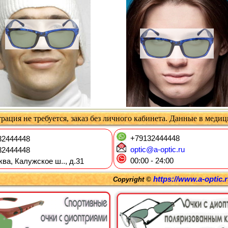
рация не требуется, заказ без личного кабинета. Данные в меди
+79132444448
2444448
optic@a-optic.ru
2444448
00:00 - 24:00
ква, Калужское ш.., д.31
https://www.a-optic.
Copyright ©