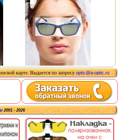
цинской карте
.
Выдается
по запросу
optic@a-optic.ru
ru
2001 - 2026