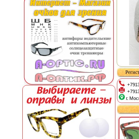
Регист
+7913
+7913
г. Мос