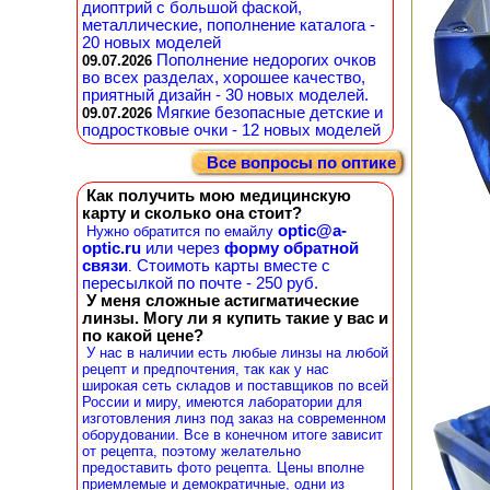
диоптрий с большой фаской,
металлические, пополнение каталога -
20 новых моделей
Пополнение недорогих очков
09.07.2026
во всех разделах, хорошее качество,
приятный дизайн - 30 новых моделей.
Мягкие безопасные детские и
09.07.2026
подростковые очки - 12 новых моделей
Все вопросы по оптике
Как получить мою медицинскую
карту и сколько она стоит?
optic@a-
Нужно обратится по емайлу
optic.ru
или через
форму обратной
связи
Стоимоть карты вместе с
.
пересылкой по почте - 250 руб.
У меня сложные астигматические
линзы. Могу ли я купить такие у вас и
по какой цене?
У нас в наличии есть любые линзы на любой
рецепт и предпочтения, так как у нас
широкая сеть складов и поставщиков по всей
России и миру, имеются лаборатории для
изготовления линз под заказ на современном
оборудовании. Все в конечном итоге зависит
от рецепта, поэтому желательно
предоставить фото рецепта. Цены вполне
приемлемые и демократичные, одни из