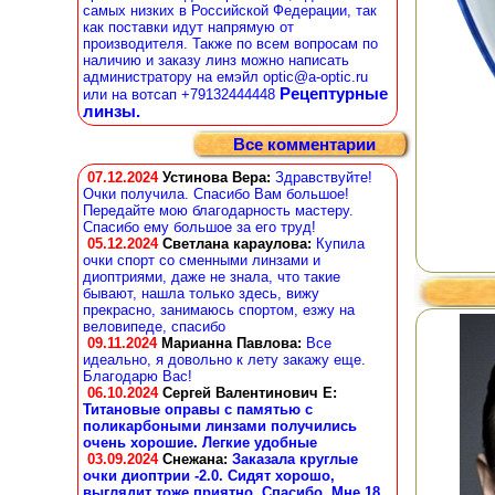
самых низких в Российской Федерации, так
как поставки идут напрямую от
производителя. Также по всем вопросам по
наличию и заказу линз можно написать
администратору на емэйл optic@a-optic.ru
Рецептурные
или на вотсап +79132444448
линзы.
Все комментарии
07.12.2024
Устинова Вера
:
Здравствуйте!
Очки получила. Спасибо Вам большое!
Передайте мою благодарность мастеру.
Спасибо ему большое за его труд!
05.12.2024
Светлана караулова
:
Купила
очки спорт со сменными линзами и
диоптриями, даже не знала, что такие
бывают, нашла только здесь, вижу
прекрасно, занимаюсь спортом, езжу на
веловипеде, спасибо
09.11.2024
Марианна Павлова
:
Все
идеально, я довольно к лету закажу еще.
Благодарю Вас!
06.10.2024
Сергей Валентинович Е:
Титановые оправы с памятью с
поликарбоными линзами получились
очень хорошие. Легкие удобные
03.09.2024
Снежана
:
Заказала круглые
очки диоптрии -2.0. Сидят хорошо,
выглядит тоже приятно. Спасибо. Мне 18