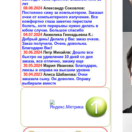
лет
08.08.2024
Александр Соковлов
:
Постоянно сижу за компьютером. Заказал
очки от компьютерного излучение. Все
комфортно глаза заметно перестали
болеть, хотя перерывы нужно делать в
юбом случае. Большое спасибо
04.07.2024
Анжелика Геннадьевна К.
:
Добрый день! Делала у Вас заказ очков.
Заказ получила. Очень довольна.
Благодарю Вас!
30.06.2024
Петр Михайлв
:
Дошло все
быстро на удивление 10 дней со дня
заказа, все отлично, закажу еще
30.05.2024
Мария Иванова
:
Благодарю,
линзы и оправа на высшем уровне
30.04.2023
Алиса Шабанова
:
Очки
заказала сыну. Он доволен. Оправу
выбирали вместе