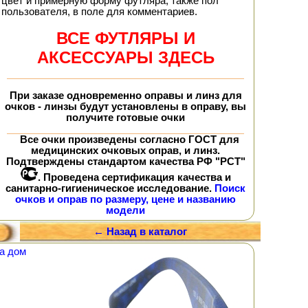
цвет и примерную форму футляра, также пол
пользователя, в поле для комментариев.
ВСЕ ФУТЛЯРЫ И
АКСЕССУАРЫ ЗДЕСЬ
При заказе
одновременно
оправы и линз для
очков - линзы будут установлены в оправу, вы
получите
готовые очки
Все очки произведены согласно ГОСТ для
медицинских очковых оправ, и линз.
Подтверждены стандартом качества РФ "РСТ"
. Проведена сертификация качества и
санитарно-гигиеническое исследование.
Поиск
очков и оправ по размеру, цене и названию
модели
← Назад в каталог
а дом