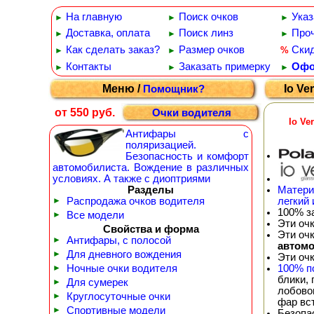
На главную
Поиск очков
Указ
►
►
►
Доставка, оплата
Поиск линз
Проч
►
►
►
Как сделать заказ?
Размер очков
Ски
%
►
►
Контакты
Заказать примерку
Офо
►
►
►
Меню /
Io Ve
Помощник?
от 550 руб.
Очки водителя
Io Ve
Антифары с
поляризацией.
Безопасность и комфорт
автомобилиста. Вождение в различных
условиях. А также с диоптриями
Разделы
Матери
►
Распродажа очков водителя
легкий 
100% з
►
Все модели
Эти оч
Свойства и форма
Эти оч
►
Антифары, с полосой
автом
►
Для дневного вождения
Эти оч
►
Ночные очки водителя
100% п
блики,
►
Для сумерек
лобовог
►
Круглосуточные очки
фар вс
►
Спортивные модели
Безопа