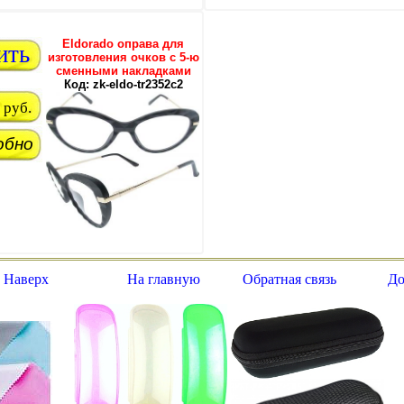
Eldorado оправа для
ить
изготовления очков с 5-ю
сменными накладками
Код: zk-eldo-tr2352c2
руб.
обно
 Наверх
На главную
Обратная связь
До