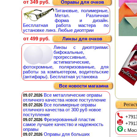
от 349 руб.
Оправы для очков
Титановые, полимерные,
Метал. Различная
форма и дизайн.
Бесплатная работа мастера по
установке линз. Любые диоптрии
от 499 руб.
Линзы для очков
Линзы с диоптриями:
бифокальные,
прогрессивные,
астигматические,
фотохромные, поляризованные, для
работы за компьютером, водительские
(антифары). Бесплатная установка
Все новости магазина
Все металлические оправы
09.07.2026
отличного качества новое поступление
Регист
Все полимерные оправы
09.07.2026
отличного качества от 300 руб новое
поступление
+7913
Фрезерованный пластик
09.07.2026
+7913
самое лучшее качество и надежность
оправы
г. Мос
Оправы для больших
09.07.2026