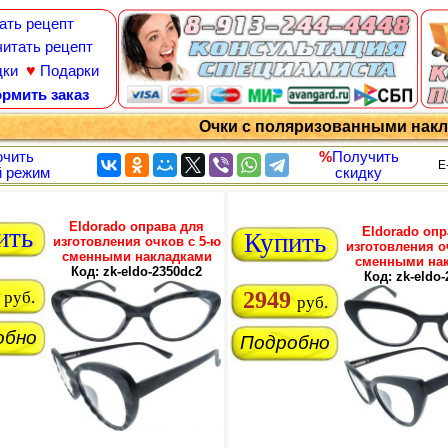
ать рецепт
итать рецепт
♥
дки
Подарки
рмить заказ
Очки с поляризованными нак
чить
%
Получить
E
 режим
скидку
Eldorado оправа для
ить
Eldorado опр
Купить
изготовления очков с 5-ю
изготовления о
сменными накладками
сменными на
Код: zk-eldo-2350dc2
Код: zk-eldo
2949
руб.
руб.
обно
Подробно