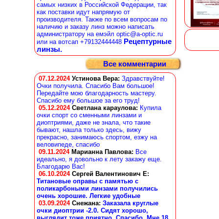
самых низких в Российской Федерации, так
как поставки идут напрямую от
производителя. Также по всем вопросам по
наличию и заказу линз можно написать
администратору на емэйл optic@a-optic.ru
Рецептурные
или на вотсап +79132444448
линзы.
Все комментарии
07.12.2024
Устинова Вера
:
Здравствуйте!
Очки получила. Спасибо Вам большое!
Передайте мою благодарность мастеру.
Спасибо ему большое за его труд!
05.12.2024
Светлана караулова
:
Купила
очки спорт со сменными линзами и
диоптриями, даже не знала, что такие
бывают, нашла только здесь, вижу
прекрасно, занимаюсь спортом, езжу на
веловипеде, спасибо
09.11.2024
Марианна Павлова
:
Все
идеально, я довольно к лету закажу еще.
Благодарю Вас!
06.10.2024
Сергей Валентинович Е:
Титановые оправы с памятью с
поликарбоными линзами получились
очень хорошие. Легкие удобные
03.09.2024
Снежана
:
Заказала круглые
очки диоптрии -2.0. Сидят хорошо,
выглядит тоже приятно. Спасибо. Мне 18