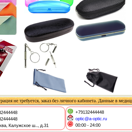
рация не требуется, заказ без личного кабинета. Данные в меди
+79132444448
2444448
optic@a-optic.ru
2444448
00:00 - 24:00
ква, Калужское ш.., д.31