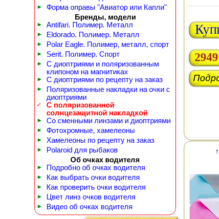
►
Форма оправы "Авиатор или Капли"
Бренды, модели
►
Antifari. Полимер. Металл
Куп
►
Eldorado. Полимер. Металл
►
Polar Eagle. Полимер, металл, спорт
►
Serit. Полимер. Спорт
2949
►
С диоптриями и поляризованным
клипоном на магнитиках
Подр
►
С диоптриями по рецепту на заказ
►
Поляризованные накладки на очки с
диоптриями
✓
С поляризованной
солнцезащитной накладкой
►
Со сменными линзами и диоптриями
►
Фотохромные, хамелеоны
►
Хамелеоны по рецепту на заказ
►
Polaroid для рыбаков
↑
Об очках водителя
►
Подробно об очках водителя
►
Как выбрать очки водителя
►
Как проверить очки водителя
►
Цвет линз очков водителя
►
Видео об очках водителя