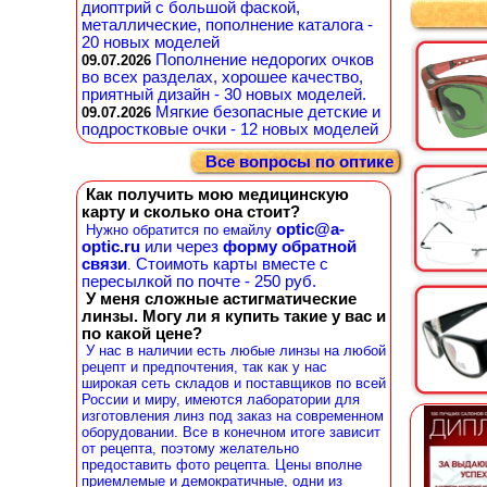
диоптрий с большой фаской,
металлические, пополнение каталога -
20 новых моделей
Пополнение недорогих очков
09.07.2026
во всех разделах, хорошее качество,
приятный дизайн - 30 новых моделей.
Мягкие безопасные детские и
09.07.2026
подростковые очки - 12 новых моделей
Все вопросы по оптике
Как получить мою медицинскую
карту и сколько она стоит?
optic@a-
Нужно обратится по емайлу
optic.ru
или через
форму обратной
связи
Стоимоть карты вместе с
.
пересылкой по почте - 250 руб.
У меня сложные астигматические
линзы. Могу ли я купить такие у вас и
по какой цене?
У нас в наличии есть любые линзы на любой
рецепт и предпочтения, так как у нас
широкая сеть складов и поставщиков по всей
России и миру, имеются лаборатории для
изготовления линз под заказ на современном
оборудовании. Все в конечном итоге зависит
от рецепта, поэтому желательно
предоставить фото рецепта. Цены вполне
приемлемые и демократичные, одни из