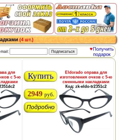
ладками
(4 шт.)
♥
Получить
-mail:
подарок
ава для
Eldorado оправа для
Купить
чков с 5-ю
изготовления очков с 5-ю
кладками
сменными накладками
-2351dc2
Код: zk-eldo-tr2351c2
2949
руб.
Подробно