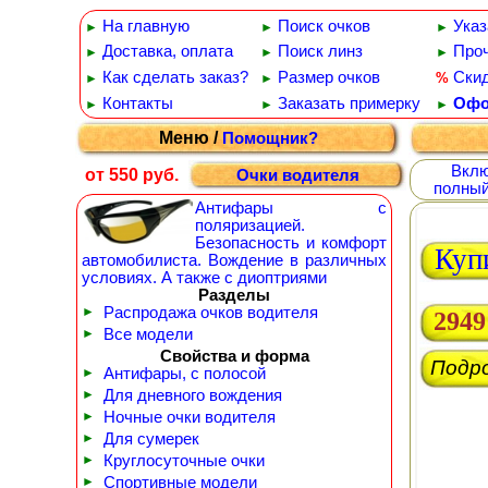
На главную
Поиск очков
Указ
►
►
►
Доставка, оплата
Поиск линз
Проч
►
►
►
Как сделать заказ?
Размер очков
Ски
%
►
►
Контакты
Заказать примерку
Офо
►
►
►
Меню /
Помощник?
Вклю
от 550 руб.
Очки водителя
полный
Антифары с
поляризацией.
Безопасность и комфорт
Куп
автомобилиста. Вождение в различных
условиях. А также с диоптриями
Разделы
►
Распродажа очков водителя
2949
►
Все модели
Свойства и форма
Подр
►
Антифары, с полосой
►
Для дневного вождения
►
Ночные очки водителя
►
Для сумерек
►
Круглосуточные очки
►
Спортивные модели