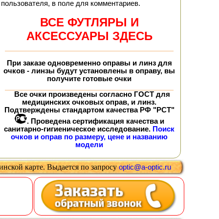
пользователя, в поле для комментариев.
ВСЕ ФУТЛЯРЫ И
АКСЕССУАРЫ ЗДЕСЬ
При заказе
одновременно
оправы и линз для
очков - линзы будут установлены в оправу, вы
получите
готовые очки
Все очки произведены согласно ГОСТ для
медицинских очковых оправ, и линз.
Подтверждены стандартом качества РФ "РСТ"
. Проведена сертификация качества и
санитарно-гигиеническое исследование.
Поиск
очков и оправ по размеру, цене и названию
модели
цинской карте
.
Выдается
по запросу
optic@a-optic.ru