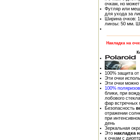
очкам, но может
Футляр или меш
для ухода за л
Ширина очков: 1
линзы: 50 мм. Ш
Накладка на очк
К
100% защита от
Эти очки испол
Эти очки можно
100% поляризо
блики, при вож
лобового стекла
фар встречных
Безопасность
в
отражении солне
при интенсивно
день
Зеркальная окр
Это
накладка 
к очкам с диопт