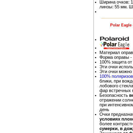
Ширина очков: 1
линзы: 55 мм. Ш
Polar Eagl
Материал оправ
Форма оправы -
100% защита от
Эти очки испол
Эти очки можно
100% поляризо
блики, при вож
лобового стекла
фар встречных
Безопасность
в
отражении солне
при интенсивно
день
Очки предназна
условиях плох
более контраст
сумерки, в дож