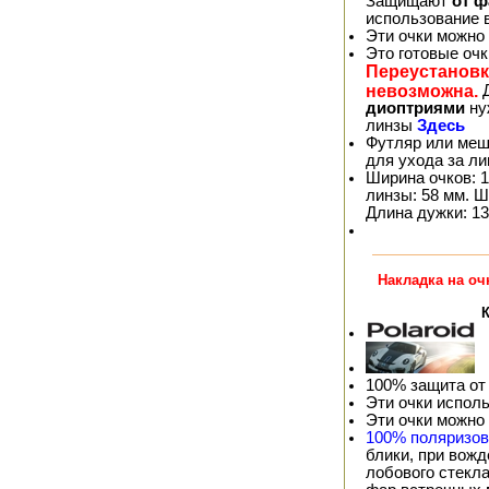
Защищают
от 
использование 
Эти очки можно
Это готовые оч
Переустановк
невозможна.
Д
диоптриями
ну
линзы
Здесь
Футляр или меш
для ухода за л
Ширина очков: 1
линзы: 58 мм. Ш
Длина дужки: 13
Накладка на оч
К
100% защита от
Эти очки испол
Эти очки можно
100% поляризо
блики, при вож
лобового стекла