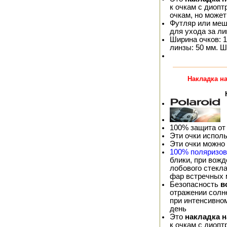
к очкам с диопт
очкам, но может
Футляр или меш
для ухода за л
Ширина очков: 1
линзы: 50 мм. Ш
Накладка на
100% защита от
Эти очки испол
Эти очки можно
100% поляризо
блики, при вож
лобового стекла
фар встречных
Безопасность
в
отражении солне
при интенсивно
день
Это
накладка 
к очкам с диопт