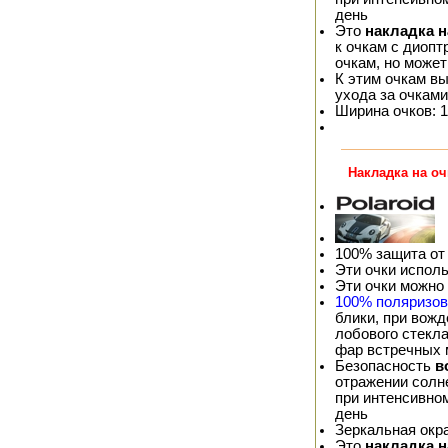
день
Это
накладка 
к очкам с диопт
очкам, но может
К этим очкам в
ухода за очками
Ширина очков: 1
Накладка на оч
100% защита от
Эти очки испол
Эти очки можно
100% поляризо
блики, при вож
лобового стекла
фар встречных
Безопасность
в
отражении солне
при интенсивно
день
Зеркальная окр
Это
накладка 