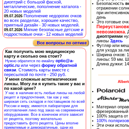
диоптрий с большой фаской,
Безопасность
в
металлические, пополнение каталога -
отражении солне
20 новых моделей
при интенсивно
Пополнение недорогих очков
09.07.2026
день
во всех разделах, хорошее качество,
Это готовые оч
приятный дизайн - 30 новых моделей.
Переустановк
Мягкие безопасные детские и
09.07.2026
невозможна.
Д
подростковые очки - 12 новых моделей
диоптриями
ну
линзы
Здесь
Все вопросы по оптике
Футляр или меш
для ухода за л
Как получить мою медицинскую
Ширина очков: 1
карту и сколько она стоит?
линзы: 59 мм. Ш
optic@a-
Нужно обратится по емайлу
Длина дужки: 14
optic.ru
или через
форму обратной
связи
Стоимоть карты вместе с
.
пересылкой по почте - 250 руб.
У меня сложные астигматические
Alber
линзы. Могу ли я купить такие у вас и
по какой цене?
У нас в наличии есть любые линзы на любой
рецепт и предпочтения, так как у нас
широкая сеть складов и поставщиков по всей
России и миру, имеются лаборатории для
Материал оправ
изготовления линз под заказ на современном
фрезерованный 
оборудовании. Все в конечном итоге зависит
100% защита от
от рецепта, поэтому желательно
100% поляризо
предоставить фото рецепта. Цены вполне
Эти очки испол
приемлемые и демократичные, одни из