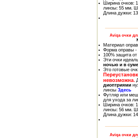
Ширина очков: 1
линзы: 55 мм. Ш
Длина дужки: 13
Aviqa очки д
Материал оправ
Форма оправы -
100% защита от
Эти очки идеал
ночью и в сум
Это готовые оч
Переустановк
невозможна.
Д
диоптриями
ну
линзы
Здесь
Футляр или меш
для ухода за л
Ширина очков: 1
линзы: 56 мм. Ш
Длина дужки: 14
Aviqa очки д