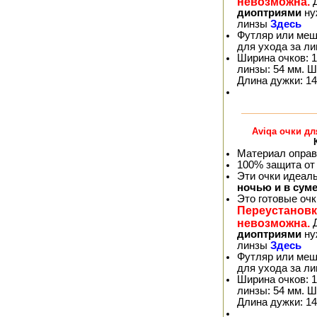
невозможна.
Д
диоптриями
ну
линзы
Здесь
Футляр или меш
для ухода за л
Ширина очков: 1
линзы: 54 мм. Ш
Длина дужки: 14
Aviqa очки д
Материал оправ
100% защита от
Эти очки идеал
ночью и в сум
Это готовые оч
Переустановк
невозможна.
Д
диоптриями
ну
линзы
Здесь
Футляр или меш
для ухода за л
Ширина очков: 1
линзы: 54 мм. Ш
Длина дужки: 14