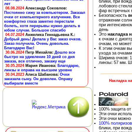
блики, при вож
лет
лобового стекла
08.08.2024
Александр Соковлов
:
фар встречных
Постоянно сижу за компьютером. Заказал
Безопасность
в
очки от компьютерного излучение. Все
отражении солне
комфортно глаза заметно перестали
при интенсивно
болеть, хотя перерывы нужно делать в
день
юбом случае. Большое спасибо
Это
накладка 
04.07.2024
Анжелика Геннадьевна К.
:
к очкам с диопт
Добрый день! Делала у Вас заказ очков.
очкам, но может
Заказ получила. Очень довольна.
Благодарю Вас!
К этим очкам в
30.06.2024
Петр Михайлв
:
Дошло все
ухода за очками
быстро на удивление 10 дней со дня
Ширина очков: 1
заказа, все отлично, закажу еще
линзы: 57 мм. Ш
30.05.2024
Мария Иванова
:
Благодарю,
линзы и оправа на высшем уровне
30.04.2023
Алиса Шабанова
:
Очки
заказала сыну. Он доволен. Оправу
Накладка на
выбирали вместе
100% защита от
Эти очки испол
Эти очки можно
100% поляризо
блики, при вож