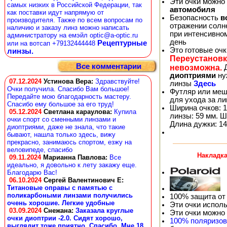
Эти очки можно
самых низких в Российской Федерации, так
автомобиля
как поставки идут напрямую от
Безопасность
в
производителя. Также по всем вопросам по
отражении солне
наличию и заказу линз можно написать
при интенсивно
администратору на емэйл optic@a-optic.ru
день
Рецептурные
или на вотсап +79132444448
Это готовые оч
линзы.
Переустановк
Все комментарии
невозможна.
Д
диоптриями
ну
07.12.2024
Устинова Вера
:
Здравствуйте!
линзы
Здесь
Очки получила. Спасибо Вам большое!
Футляр или меш
Передайте мою благодарность мастеру.
для ухода за л
Спасибо ему большое за его труд!
Ширина очков: 1
05.12.2024
Светлана караулова
:
Купила
линзы: 59 мм. Ш
очки спорт со сменными линзами и
Длина дужки: 14
диоптриями, даже не знала, что такие
бывают, нашла только здесь, вижу
прекрасно, занимаюсь спортом, езжу на
веловипеде, спасибо
Накладка
09.11.2024
Марианна Павлова
:
Все
идеально, я довольно к лету закажу еще.
Благодарю Вас!
06.10.2024
Сергей Валентинович Е:
Титановые оправы с памятью с
поликарбоными линзами получились
100% защита от
очень хорошие. Легкие удобные
Эти очки испол
03.09.2024
Снежана
:
Заказала круглые
Эти очки можно
очки диоптрии -2.0. Сидят хорошо,
100% поляризо
выглядит тоже приятно. Спасибо. Мне 18