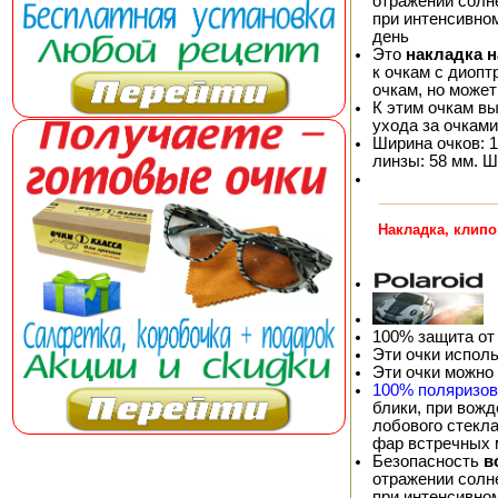
отражении солне
при интенсивно
день
Это
накладка 
к очкам с диопт
очкам, но может
К этим очкам в
ухода за очками
Ширина очков: 1
линзы: 58 мм. Ш
Накладка, клипо
100% защита от
Эти очки испол
Эти очки можно
100% поляризо
блики, при вож
лобового стекла
фар встречных
Безопасность
в
отражении солне
при интенсивно