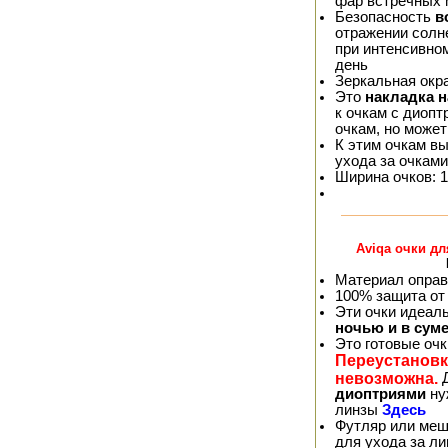
фар встречных
Безопасность
в
отражении солне
при интенсивно
день
Зеркальная окр
Это
накладка 
к очкам с диопт
очкам, но может
К этим очкам в
ухода за очками
Ширина очков: 1
Aviqa очки д
Материал оправ
100% защита от
Эти очки идеал
ночью и в сум
Это готовые оч
Переустановк
невозможна.
Д
диоптриями
ну
линзы
Здесь
Футляр или меш
для ухода за л