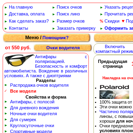
На главную
Поиск очков
Указать реце
►
►
►
Доставка, оплата
Поиск линз
Прочитать ре
►
►
►
♥
Как сделать заказ?
Размер очков
Скидки
По
%
►
►
Контакты
Заказать примерку
Оформить за
►
►
►
Меню /
Помощник?
Включить
от 550 руб.
Очки водителя
компактный режи
Антифары с
поляризацией.
Предыдущая
Безопасность и комфорт
страница
автомобилиста. Вождение в различных
условиях. А также с диоптриями
Накладка на оч
Разделы
►
Распродажа очков водителя
✓
Все модели
Свойства и форма
►
Антифары, с полосой
100% защита от
Эти очки можно
►
Для дневного вождения
Частично поляр
►
Ночные очки водителя
линзы, с повыш
►
Для сумерек
хороши
для но
►
Круглосуточные очки
Очки предназна
условиях плох
►
Спортивные модели