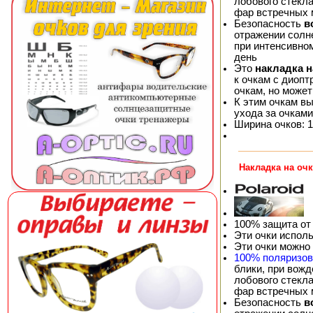
лобового стекла
фар встречных
Безопасность
в
отражении солне
при интенсивно
день
Это
накладка 
к очкам с диопт
очкам, но может
К этим очкам в
ухода за очками
Ширина очков: 1
Накладка на оч
100% защита от
Эти очки испол
Эти очки можно
100% поляризо
блики, при вож
лобового стекла
фар встречных
Безопасность
в