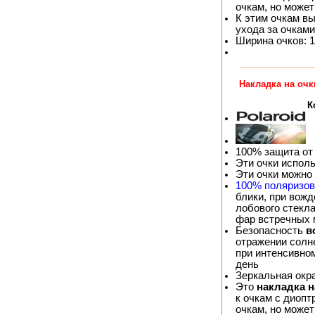
очкам, но может
К этим очкам в
ухода за очками
Ширина очков: 1
Накладка на очк
К
100% защита от
Эти очки испол
Эти очки можно
100% поляризо
блики, при вож
лобового стекла
фар встречных
Безопасность
в
отражении солне
при интенсивно
день
Зеркальная окр
Это
накладка 
к очкам с диопт
очкам, но может