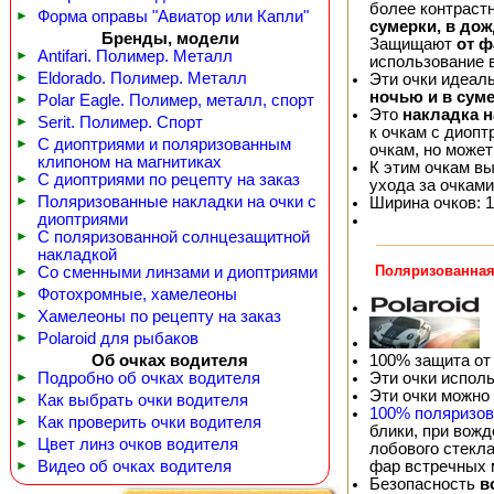
более контраст
►
Форма оправы "Авиатор или Капли"
сумерки, в дож
Бренды, модели
Защищают
от 
►
Antifari. Полимер. Металл
использование 
►
Eldorado. Полимер. Металл
Эти очки идеал
ночью и в сум
►
Polar Eagle. Полимер, металл, спорт
Это
накладка 
►
Serit. Полимер. Спорт
к очкам с диопт
►
С диоптриями и поляризованным
очкам, но может
клипоном на магнитиках
К этим очкам в
►
С диоптриями по рецепту на заказ
ухода за очками
►
Поляризованные накладки на очки с
Ширина очков: 1
диоптриями
►
С поляризованной солнцезащитной
накладкой
Поляризованная 
►
Со сменными линзами и диоптриями
►
Фотохромные, хамелеоны
►
Хамелеоны по рецепту на заказ
►
Polaroid для рыбаков
100% защита от
Об очках водителя
Эти очки испол
►
Подробно об очках водителя
Эти очки можно
►
Как выбрать очки водителя
100% поляризо
►
Как проверить очки водителя
блики, при вож
►
Цвет линз очков водителя
лобового стекла
фар встречных
►
Видео об очках водителя
Безопасность
в