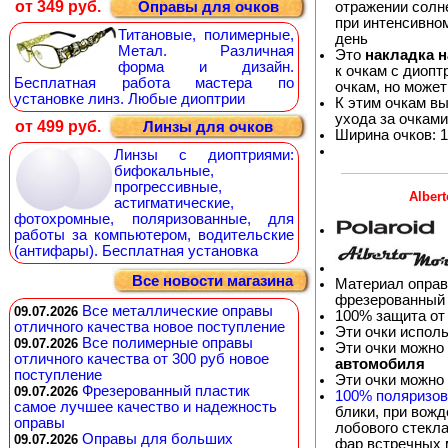
от 349 руб.
отражении солне
Оправы для очков
при интенсивно
Титановые, полимерные,
день
Метал. Различная
Это
накладка 
форма и дизайн.
к очкам с диопт
Бесплатная работа мастера по
очкам, но может
установке линз. Любые диоптрии
К этим очкам в
ухода за очками
от 499 руб.
Линзы для очков
Ширина очков: 1
Линзы с диоптриями:
бифокальные,
прогрессивные,
Alber
астигматические,
фотохромные, поляризованные, для
работы за компьютером, водительские
(антифары). Бесплатная установка
Все новости магазина
Материал оправ
фрезерованный 
Все металлические оправы
09.07.2026
100% защита от
отличного качества новое поступление
Эти очки испол
Все полимерные оправы
09.07.2026
Эти очки можно
отличного качества от 300 руб новое
автомобиля
поступление
Эти очки можно
Фрезерованный пластик
09.07.2026
100% поляризо
самое лучшее качество и надежность
блики, при вож
оправы
лобового стекла
Оправы для больших
09.07.2026
фар встречных