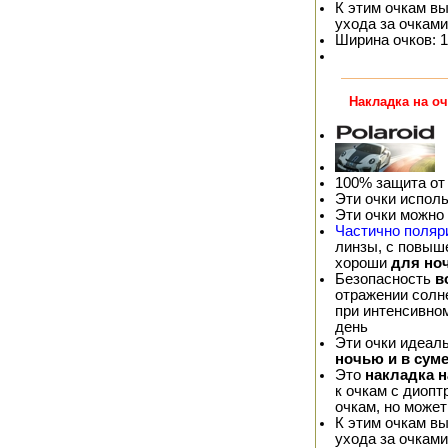
К этим очкам в
ухода за очками
Ширина очков: 1
Накладка на о
100% защита от
Эти очки испол
Эти очки можно
Частично поляр
линзы, с повыш
хороши
для но
Безопасность
в
отражении солне
при интенсивно
день
Эти очки идеал
ночью и в сум
Это
накладка 
к очкам с диопт
очкам, но может
К этим очкам в
ухода за очками