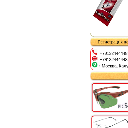
Регистрация не
+79132444448
+79132444448
г. Москва, Калу