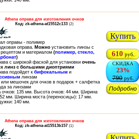
Athena оправа для изготовления очков
Код: zk-athena-at15512c133
(2)
Купить
ал оправы - полимер
одковая оправа.
Можно
установить линзы с
рецептом и материалом
(
полимер
,
стекло
,
610
руб.
рбонат
)
рава с широкой фаской для установки
очень
СКИДКА
х линз с большими диоптриями
23%
рава подойдет к
бифокальным
и
790
ессивным
линзам
руб.
 или мешочек для очков в подарок + салфетка
ода за линзами
Подробно
 очков: 135 мм. Высота очков: 44 мм. Ширина
52 мм. Ширина моста (переносицы): 17 мм.
дужки: 140 мм.
Athena оправа для изготовления очков
Код: zk-athena-at15513b157
(1)
Купить