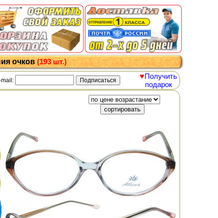
ния очков
(193 шт.)
♥
Получить
-mail:
подарок