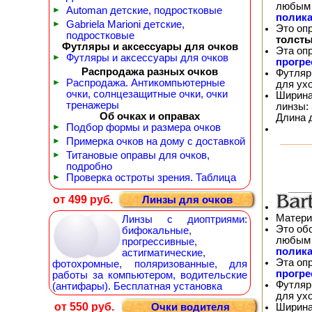
любым 
►
Automan детские, подростковые
полика
►
Gabriela Marioni детские,
Это оп
подростковые
толсты
Футляры и аксессуары для очков
Эта оп
►
Футляры и аксессуары для очков
прогр
Распродажа разных очков
Футляр
►
Распродажа. Антикомпьютерные
для ух
очки, солнцезащитные очки, очки
Ширина
тренажеры
линзы: 
Об очках и оправах
Длина 
►
Подбор формы и размера очков
►
Примерка очков на дому с доставкой
►
Титановые оправы для очков,
подробно
►
Проверка остроты зрения. Таблица
от 499 руб.
Линзы для очков
Матери
Линзы с диоптриями:
Это об
бифокальные,
любым 
прогрессивные,
полика
астигматические,
Эта оп
фотохромные, поляризованные, для
прогр
работы за компьютером, водительские
Футляр
(антифары). Бесплатная установка
для ух
от 550 руб.
Ширина
Очки водителя