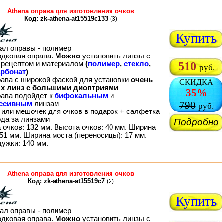
Athena оправа для изготовления очков
Код: zk-athena-at15519c133
(3)
Купить
ал оправы - полимер
одковая оправа.
Можно
установить линзы с
рецептом и материалом
(
полимер
,
стекло
,
510
руб.
рбонат
)
рава с широкой фаской для установки
очень
СКИДКА
х линз с большими диоптриями
35%
рава подойдет к
бифокальным
и
790
ессивным
линзам
руб.
 или мешочек для очков в подарок + салфетка
ода за линзами
Подробно
 очков: 132 мм. Высота очков: 40 мм. Ширина
51 мм. Ширина моста (переносицы): 17 мм.
дужки: 140 мм.
Athena оправа для изготовления очков
Код: zk-athena-at15519c7
(2)
Купить
ал оправы - полимер
одковая оправа.
Можно
установить линзы с