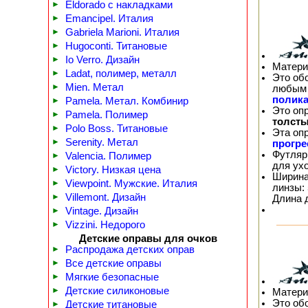
►
Eldorado с накладками
►
Emancipel. Италия
►
Gabriela Marioni. Италия
►
Hugoconti. Титановые
►
Io Verro. Дизайн
Матери
►
Ladat, полимер, металл
Это об
►
Mien. Метал
любым 
полика
►
Pamela. Метал. Комбинир
Это оп
►
Pamela. Полимер
толсты
►
Polo Boss. Титановые
Эта оп
►
Serenity. Метал
прогр
Футляр
►
Valencia. Полимер
для ух
►
Victory. Низкая цена
Ширина
►
Viewpoint. Мужские. Италия
линзы: 
►
Villemont. Дизайн
Длина 
►
Vintage. Дизайн
►
Vizzini. Недорого
Детские оправы для очков
►
Распродажа детских оправ
►
Все детские оправы
►
Мягкие безопасные
►
Детские силиконовые
Матери
Это об
►
Детские титановые