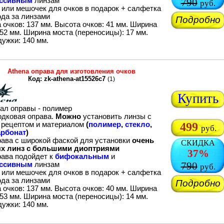
ессивным
линзам
790
руб.
 или мешочек для очков в подарок + салфетка
ода за линзами
Подробно
 очков: 137 мм. Высота очков: 41 мм. Ширина
52 мм. Ширина моста (переносицы): 17 мм.
дужки: 140 мм.
Athena оправа для изготовления очков
Код: zk-athena-at15526c7
(1)
Купить
ал оправы - полимер
одковая оправа.
Можно
установить линзы с
рецептом и материалом
(
полимер
,
стекло
,
499
руб.
рбонат
)
рава с широкой фаской для установки
очень
СКИДКА
х линз с большими диоптриями
37%
рава подойдет к
бифокальным
и
790
ессивным
линзам
руб.
 или мешочек для очков в подарок + салфетка
ода за линзами
Подробно
 очков: 137 мм. Высота очков: 40 мм. Ширина
53 мм. Ширина моста (переносицы): 14 мм.
дужки: 140 мм.