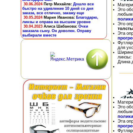
30.06.2024
Петр Михайлв
:
Дошло все
Матери
быстро на удивление 10 дней со дня
Это об
заказа, все отлично, закажу еще
любым 
30.05.2024
Мария Иванова
:
Благодарю,
полика
линзы и оправа на высшем уровне
Это оп
30.04.2023
Алиса Шабанова
:
Очки
толсты
заказала сыну. Он доволен. Оправу
Эта оп
выбирали вместе
прогр
Футляр
для ух
Ширина
линзы: 
Длина 
Матери
Это об
любым 
полика
Эта оп
прогр
Футляр