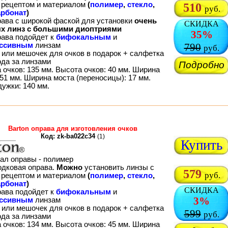
рецептом и материалом
(
полимер
,
стекло
,
510
руб.
рбонат
)
рава с широкой фаской для установки
очень
СКИДКА
х линз с большими диоптриями
35%
рава подойдет к
бифокальным
и
ессивным
линзам
790
руб.
 или мешочек для очков в подарок + салфетка
ода за линзами
Подробно
 очков: 135 мм. Высота очков: 40 мм. Ширина
51 мм. Ширина моста (переносицы): 17 мм.
дужки: 140 мм.
Barton оправа для изготовления очков
Код: zk-ba022c34
(1)
Купить
ал оправы - полимер
одковая оправа.
Можно
установить линзы с
579
руб.
рецептом и материалом
(
полимер
,
стекло
,
рбонат
)
СКИДКА
рава подойдет к
бифокальным
и
3%
ессивным
линзам
 или мешочек для очков в подарок + салфетка
599
руб.
ода за линзами
 очков: 134 мм. Высота очков: 45 мм. Ширина