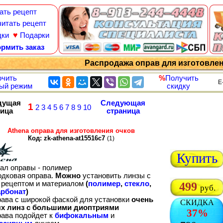
ать рецепт
итать рецепт
♥
дки
Подарки
рмить заказ
Распродажа оправ для изготовле
чить
%
Получить
E
ый режим
скидку
дущая
Следующая
1
2
3
4
5
6
7
8
9
10
ница
страница
Athena оправа для изготовления очков
Код: zk-athena-at15516c7
(1)
Купить
ал оправы - полимер
одковая оправа.
Можно
установить линзы с
рецептом и материалом
(
полимер
,
стекло
,
499
руб.
рбонат
)
рава с широкой фаской для установки
очень
СКИДКА
х линз с большими диоптриями
37%
рава подойдет к
бифокальным
и