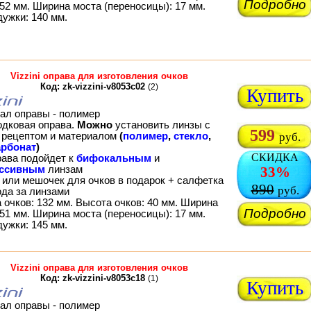
Подробно
52 мм. Ширина моста (переносицы): 17 мм.
дужки: 140 мм.
Vizzini оправа для изготовления очков
Код: zk-vizzini-v8053c02
(2)
Купить
ал оправы - полимер
одковая оправа.
Можно
установить линзы с
599
рецептом и материалом
(
полимер
,
стекло
,
руб.
рбонат
)
СКИДКА
рава подойдет к
бифокальным
и
ессивным
линзам
33%
 или мешочек для очков в подарок + салфетка
890
руб.
ода за линзами
 очков: 132 мм. Высота очков: 40 мм. Ширина
Подробно
51 мм. Ширина моста (переносицы): 17 мм.
дужки: 145 мм.
Vizzini оправа для изготовления очков
Код: zk-vizzini-v8053c18
(1)
Купить
ал оправы - полимер