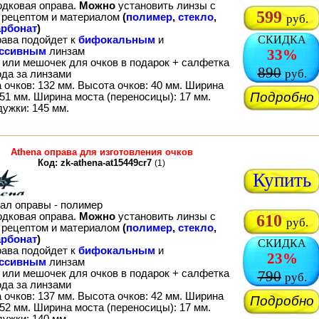
одковая оправа.
Можно
установить линзы с
599
рецептом и материалом
(
полимер
,
стекло
,
руб.
рбонат
)
СКИДКА
рава подойдет к
бифокальным
и
ессивным
линзам
33%
 или мешочек для очков в подарок + салфетка
890
руб.
ода за линзами
 очков: 132 мм. Высота очков: 40 мм. Ширина
Подробно
51 мм. Ширина моста (переносицы): 17 мм.
дужки: 145 мм.
Athena оправа для изготовления очков
Код: zk-athena-at15449cr7
(1)
Купить
ал оправы - полимер
одковая оправа.
Можно
установить линзы с
610
руб.
рецептом и материалом
(
полимер
,
стекло
,
рбонат
)
СКИДКА
рава подойдет к
бифокальным
и
23%
ессивным
линзам
 или мешочек для очков в подарок + салфетка
790
руб.
ода за линзами
 очков: 137 мм. Высота очков: 42 мм. Ширина
Подробно
52 мм. Ширина моста (переносицы): 17 мм.
дужки: 140 мм.