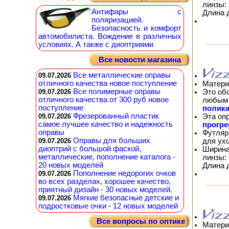
линзы: 
Антифары с
Длина 
поляризацией.
Безопасность и комфорт
автомобилиста. Вождение в различных
условиях. А также с диоптриями
Все новости магазина
Все металлические оправы
09.07.2026
отличного качества новое поступление
Матери
Все полимерные оправы
Это об
09.07.2026
отличного качества от 300 руб новое
любым 
поступление
полика
Фрезерованный пластик
Эта оп
09.07.2026
самое лучшее качество и надежность
прогр
оправы
Футляр
Оправы для больших
для ух
09.07.2026
диоптрий с большой фаской,
Ширина
металлические, пополнение каталога -
линзы: 
20 новых моделей
Длина 
Пополнение недорогих очков
09.07.2026
во всех разделах, хорошее качество,
приятный дизайн - 30 новых моделей.
Мягкие безопасные детские и
09.07.2026
подростковые очки - 12 новых моделей
Все вопросы по оптике
Матери