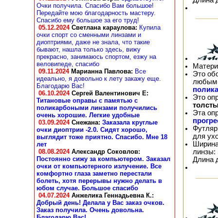
Очки получила. Спасибо Вам большое!
Передайте мою благодарность мастеру.
Спасибо ему большое за его труд!
05.12.2024
Светлана караулова
:
Купила
очки спорт со сменными линзами и
диоптриями, даже не знала, что такие
бывают, нашла только здесь, вижу
прекрасно, занимаюсь спортом, езжу на
веловипеде, спасибо
Матери
09.11.2024
Марианна Павлова
:
Все
Это об
идеально, я довольно к лету закажу еще.
любым 
Благодарю Вас!
полика
06.10.2024
Сергей Валентинович Е:
Это оп
Титановые оправы с памятью с
толсты
поликарбоными линзами получились
Эта оп
очень хорошие. Легкие удобные
прогр
03.09.2024
Снежана
:
Заказала круглые
Футляр
очки диоптрии -2.0. Сидят хорошо,
для ух
выглядит тоже приятно. Спасибо. Мне 18
Ширина
лет
линзы: 
08.08.2024
Александр Соковлов
:
Постоянно сижу за компьютером. Заказал
Длина 
очки от компьютерного излучение. Все
комфортно глаза заметно перестали
болеть, хотя перерывы нужно делать в
юбом случае. Большое спасибо
04.07.2024
Анжелика Геннадьевна К.
:
Добрый день! Делала у Вас заказ очков.
Заказ получила. Очень довольна.
Благодарю Вас!