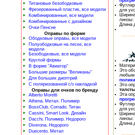
прогр
►
Титановые безободковые
Футляр
►
Фрезерованный пластик, все модели
для ух
Ширина
►
Комбинированные, все модели
линзы: 
►
Комбинированные с дизайном
Длина 
►
Очки Пенсне
Оправы по форме
►
Ободковые оправы, все модели
►
Полуободковые на леске, все
модели
►
Безободковые, все модели
►
Круглой формы
Матери
►
В форме "Авиатор"
Это об
►
Большие размеры "Великаны"
любым 
►
Для больших диоптрий
полика
►
С поляризованной с/з накладкой
Это оп
толсты
Оправы для очков по бренду
Эта оп
►
Alberto Moretti
прогр
►
Athena. Метал. Полимер
Футляр
►
BossClub. Corrado. Титан
для ух
►
Cassini, Smart Look. Дизайн
Ширина
линзы: 
►
Dacchi. Полимер. Недорого
Длина 
►
Diverona. Недорого
►
Duecento. Метал