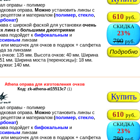
ал оправы - полимер
одковая оправа.
Можно
установить линзы с
рецептом и материалом
(
полимер
,
стекло
,
610
руб.
рбонат
)
рава с широкой фаской для установки
очень
СКИДКА
х линз с большими диоптриями
23%
рава подойдет к
бифокальным
и
790
ессивным
линзам
руб.
 или мешочек для очков в подарок + салфетка
ода за линзами
Подробно
 очков: 135 мм. Высота очков: 40 мм. Ширина
51 мм. Ширина моста (переносицы): 18 мм.
дужки: 140 мм.
Athena оправа для изготовления очков
Код: zk-athena-at15513c7
(1)
Купить
ал оправы - полимер
одковая оправа.
Можно
установить линзы с
610
руб.
рецептом и материалом
(
полимер
,
стекло
,
рбонат
)
СКИДКА
рава подойдет к
бифокальным
и
23%
ессивным
линзам
 или мешочек для очков в подарок + салфетка
790
руб.