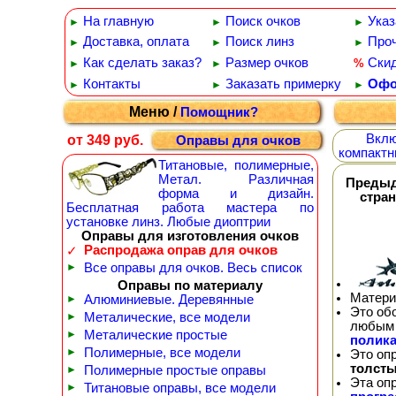
На главную
Поиск очков
Указ
►
►
►
Доставка, оплата
Поиск линз
Проч
►
►
►
Как сделать заказ?
Размер очков
Ски
%
►
►
Контакты
Заказать примерку
Офо
►
►
►
Меню /
Помощник?
Вклю
от 349 руб.
Оправы для очков
компактн
Титановые, полимерные,
Метал. Различная
Преды
форма и дизайн.
стра
Бесплатная работа мастера по
установке линз. Любые диоптрии
Оправы для изготовления очков
Распродажа оправ для очков
✓
►
Все оправы для очков. Весь список
Оправы по материалу
Матери
►
Алюминиевые. Деревянные
Это об
►
Металические, все модели
любым 
►
Металические простые
полика
►
Полимерные, все модели
Это оп
толсты
►
Полимерные простые оправы
Эта оп
►
Титановые оправы, все модели