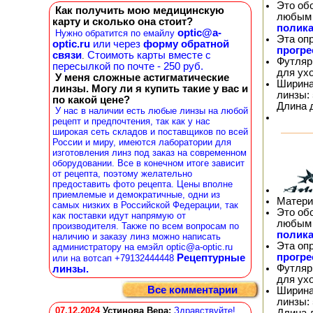
Это об
Как получить мою медицинскую
любым 
карту и сколько она стоит?
полика
optic@a-
Нужно обратится по емайлу
Эта оп
optic.ru
или через
форму обратной
прогр
связи
Стоимоть карты вместе с
.
Футляр
пересылкой по почте - 250 руб.
для ух
У меня сложные астигматические
Ширина
линзы. Могу ли я купить такие у вас и
линзы: 
по какой цене?
Длина 
У нас в наличии есть любые линзы на любой
рецепт и предпочтения, так как у нас
широкая сеть складов и поставщиков по всей
России и миру, имеются лаборатории для
изготовления линз под заказ на современном
оборудовании. Все в конечном итоге зависит
от рецепта, поэтому желательно
предоставить фото рецепта. Цены вполне
приемлемые и демократичные, одни из
Матери
самых низких в Российской Федерации, так
Это об
как поставки идут напрямую от
любым 
производителя. Также по всем вопросам по
полика
наличию и заказу линз можно написать
Эта оп
администратору на емэйл optic@a-optic.ru
прогр
Рецептурные
или на вотсап +79132444448
Футляр
линзы.
для ух
Все комментарии
Ширина
линзы: 
07.12.2024
Устинова Вера
:
Здравствуйте!
Длина 