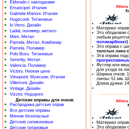
►
Eldorado с накладками
Athena
►
Emancipel. Италия
К
►
Gabriela Marioni. Италия
►
Hugoconti. Титановые
►
Io Verro. Дизайн
Материал оправ
►
Ladat, полимер, металл
Это ободковая 
►
Mien. Метал
любым рецепто
поликарбонат
)
►
Pamela. Метал. Комбинир
Это оправа с ш
►
Pamela. Полимер
толстых линз 
►
Polo Boss. Титановые
Эта оправа под
►
Serenity. Метал
прогрессивны
Футляр или меш
►
Valencia. Полимер
для ухода за л
►
Victory. Низкая цена
Ширина очков: 1
►
Viewpoint. Мужские. Италия
линзы: 51 мм. Ш
►
Villemont. Дизайн
Длина дужки: 14
►
Vintage. Дизайн
►
Vizzini. Недорого
Детские оправы для очков
Athena
►
Распродажа детских оправ
►
Все детские оправы
►
Мягкие безопасные
►
Детские силиконовые
Материал оправ
Это ободковая 
►
Детские титановые