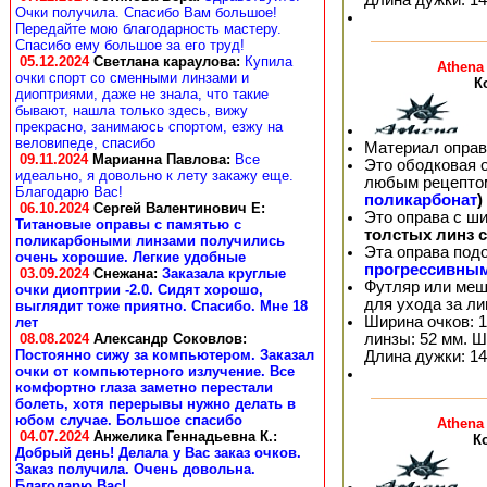
Очки получила. Спасибо Вам большое!
Передайте мою благодарность мастеру.
Спасибо ему большое за его труд!
05.12.2024
Светлана караулова
:
Купила
Athena
очки спорт со сменными линзами и
К
диоптриями, даже не знала, что такие
бывают, нашла только здесь, вижу
прекрасно, занимаюсь спортом, езжу на
веловипеде, спасибо
Материал оправ
09.11.2024
Марианна Павлова
:
Все
Это ободковая 
идеально, я довольно к лету закажу еще.
любым рецепто
Благодарю Вас!
поликарбонат
)
06.10.2024
Сергей Валентинович Е:
Это оправа с ш
Титановые оправы с памятью с
толстых линз 
поликарбоными линзами получились
Эта оправа под
очень хорошие. Легкие удобные
прогрессивны
03.09.2024
Снежана
:
Заказала круглые
Футляр или меш
очки диоптрии -2.0. Сидят хорошо,
для ухода за л
выглядит тоже приятно. Спасибо. Мне 18
Ширина очков: 1
лет
линзы: 52 мм. Ш
08.08.2024
Александр Соковлов
:
Постоянно сижу за компьютером. Заказал
Длина дужки: 14
очки от компьютерного излучение. Все
комфортно глаза заметно перестали
болеть, хотя перерывы нужно делать в
юбом случае. Большое спасибо
Athena
04.07.2024
Анжелика Геннадьевна К.
:
К
Добрый день! Делала у Вас заказ очков.
Заказ получила. Очень довольна.
Благодарю Вас!