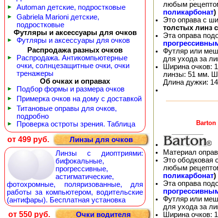
любым рецепто
►
Automan детские, подростковые
поликарбонат
)
►
Gabriela Marioni детские,
Это оправа с ш
подростковые
толстых линз 
Футляры и аксессуары для очков
Эта оправа под
►
Футляры и аксессуары для очков
прогрессивны
Распродажа разных очков
Футляр или меш
►
Распродажа. Антикомпьютерные
для ухода за л
очки, солнцезащитные очки, очки
Ширина очков: 1
тренажеры
линзы: 51 мм. Ш
Об очках и оправах
Длина дужки: 14
►
Подбор формы и размера очков
►
Примерка очков на дому с доставкой
►
Титановые оправы для очков,
подробно
Barton
►
Проверка остроты зрения. Таблица
от 499 руб.
Линзы для очков
Материал оправ
Линзы с диоптриями:
Это ободковая 
бифокальные,
любым рецепто
прогрессивные,
поликарбонат
)
астигматические,
Эта оправа под
фотохромные, поляризованные, для
прогрессивны
работы за компьютером, водительские
Футляр или меш
(антифары). Бесплатная установка
для ухода за л
от 550 руб.
Ширина очков: 1
Очки водителя