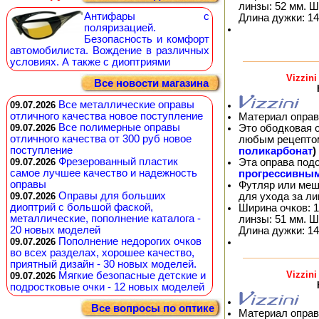
линзы: 52 мм. Ш
Антифары с
Длина дужки: 14
поляризацией.
Безопасность и комфорт
автомобилиста. Вождение в различных
условиях. А также с диоптриями
Vizzin
Все новости магазина
Все металлические оправы
09.07.2026
отличного качества новое поступление
Материал оправ
Все полимерные оправы
Это ободковая 
09.07.2026
отличного качества от 300 руб новое
любым рецепто
поступление
поликарбонат
)
Фрезерованный пластик
Эта оправа под
09.07.2026
самое лучшее качество и надежность
прогрессивны
оправы
Футляр или меш
Оправы для больших
для ухода за л
09.07.2026
диоптрий с большой фаской,
Ширина очков: 1
металлические, пополнение каталога -
линзы: 51 мм. Ш
20 новых моделей
Длина дужки: 14
Пополнение недорогих очков
09.07.2026
во всех разделах, хорошее качество,
приятный дизайн - 30 новых моделей.
Vizzin
Мягкие безопасные детские и
09.07.2026
подростковые очки - 12 новых моделей
Все вопросы по оптике
Материал оправ