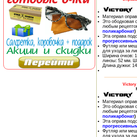
Материал оправ
Это ободковая 
любым рецепто
поликарбонат
)
Эта оправа под
прогрессивны
Футляр или меш
для ухода за л
Ширина очков: 1
линзы: 52 мм. Ш
Длина дужки: 14
Victor
Материал оправ
Это ободковая 
любым рецепто
поликарбонат
)
Эта оправа под
прогрессивны
Футляр или меш
для ухода за л