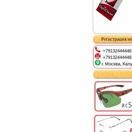
Регистрация не
+79132444448
+79132444448
г. Москва, Калу