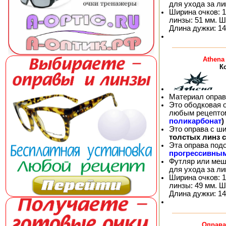
для ухода за л
Ширина очков: 1
линзы: 51 мм. Ш
Длина дужки: 14
Athena
К
Материал оправ
Это ободковая 
любым рецепто
поликарбонат
)
Это оправа с ш
толстых линз 
Эта оправа под
прогрессивны
Футляр или меш
для ухода за л
Ширина очков: 1
линзы: 49 мм. Ш
Длина дужки: 14
Оправа