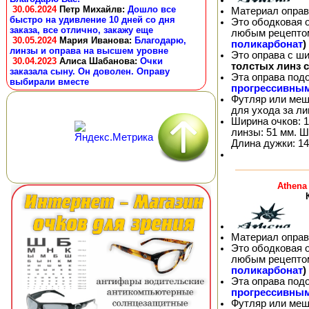
30.06.2024
Петр Михайлв
:
Дошло все
Материал оправ
быстро на удивление 10 дней со дня
Это ободковая 
заказа, все отлично, закажу еще
любым рецепто
30.05.2024
Мария Иванова
:
Благодарю,
поликарбонат
)
линзы и оправа на высшем уровне
Это оправа с ш
30.04.2023
Алиса Шабанова
:
Очки
толстых линз 
заказала сыну. Он доволен. Оправу
Эта оправа под
выбирали вместе
прогрессивны
Футляр или меш
для ухода за л
Ширина очков: 1
линзы: 51 мм. Ш
Длина дужки: 14
Athena
Материал оправ
Это ободковая 
любым рецепто
поликарбонат
)
Эта оправа под
прогрессивны
Футляр или меш