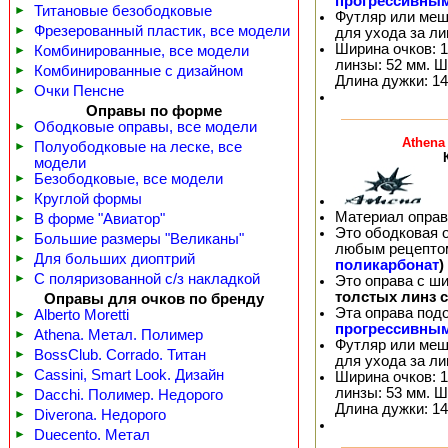
прогрессивны
►
Титановые безободковые
Футляр или меш
►
Фрезерованный пластик, все модели
для ухода за л
Ширина очков: 1
►
Комбинированные, все модели
линзы: 52 мм. Ш
►
Комбинированные с дизайном
Длина дужки: 14
►
Очки Пенсне
Оправы по форме
►
Ободковые оправы, все модели
Athena
►
Полуободковые на леске, все
модели
►
Безободковые, все модели
►
Круглой формы
Материал оправ
►
В форме "Авиатор"
Это ободковая 
►
Большие размеры "Великаны"
любым рецепто
►
Для больших диоптрий
поликарбонат
)
►
С поляризованной с/з накладкой
Это оправа с ш
толстых линз 
Оправы для очков по бренду
Эта оправа под
►
Alberto Moretti
прогрессивны
►
Athena. Метал. Полимер
Футляр или меш
►
BossClub. Corrado. Титан
для ухода за л
►
Cassini, Smart Look. Дизайн
Ширина очков: 1
линзы: 53 мм. Ш
►
Dacchi. Полимер. Недорого
Длина дужки: 14
►
Diverona. Недорого
►
Duecento. Метал