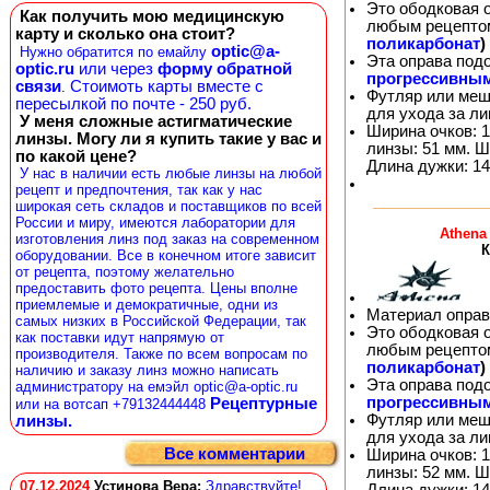
Это ободковая 
Как получить мою медицинскую
любым рецепто
карту и сколько она стоит?
поликарбонат
)
optic@a-
Нужно обратится по емайлу
Эта оправа под
optic.ru
или через
форму обратной
прогрессивны
связи
Стоимоть карты вместе с
.
Футляр или меш
пересылкой по почте - 250 руб.
для ухода за л
У меня сложные астигматические
Ширина очков: 1
линзы. Могу ли я купить такие у вас и
линзы: 51 мм. Ш
по какой цене?
Длина дужки: 14
У нас в наличии есть любые линзы на любой
рецепт и предпочтения, так как у нас
широкая сеть складов и поставщиков по всей
России и миру, имеются лаборатории для
Athena
изготовления линз под заказ на современном
К
оборудовании. Все в конечном итоге зависит
от рецепта, поэтому желательно
предоставить фото рецепта. Цены вполне
приемлемые и демократичные, одни из
Материал оправ
самых низких в Российской Федерации, так
Это ободковая 
как поставки идут напрямую от
любым рецепто
производителя. Также по всем вопросам по
поликарбонат
)
наличию и заказу линз можно написать
Эта оправа под
администратору на емэйл optic@a-optic.ru
прогрессивны
Рецептурные
или на вотсап +79132444448
Футляр или меш
линзы.
для ухода за л
Все комментарии
Ширина очков: 1
линзы: 52 мм. Ш
07.12.2024
Устинова Вера
:
Здравствуйте!
Длина дужки: 14