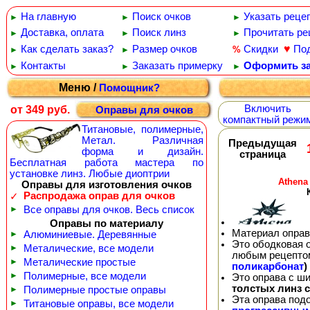
На главную
Поиск очков
Указать реце
►
►
►
Доставка, оплата
Поиск линз
Прочитать ре
►
►
►
♥
Как сделать заказ?
Размер очков
Скидки
По
%
►
►
Контакты
Заказать примерку
Оформить за
►
►
►
Меню /
Помощник?
Включить
от 349 руб.
Оправы для очков
компактный режи
Титановые, полимерные,
Метал. Различная
Предыдущая
форма и дизайн.
страница
Бесплатная работа мастера по
установке линз. Любые диоптрии
Athena
Оправы для изготовления очков
Распродажа оправ для очков
✓
►
Все оправы для очков. Весь список
Оправы по материалу
Материал оправ
►
Алюминиевые. Деревянные
Это ободковая 
►
Металические, все модели
любым рецепто
►
Металические простые
поликарбонат
)
►
Полимерные, все модели
Это оправа с ш
толстых линз 
►
Полимерные простые оправы
Эта оправа под
►
Титановые оправы, все модели