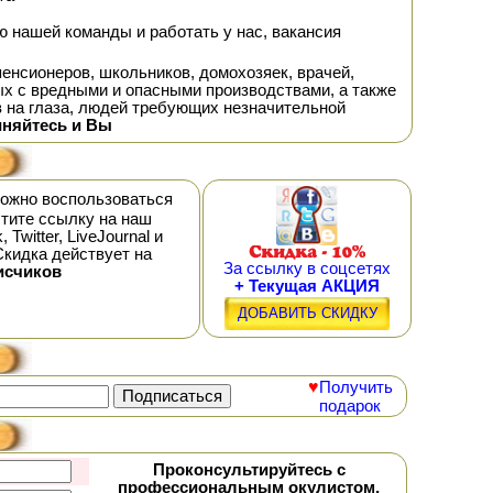
 нашей команды и работать у нас, вакансия
нсионеров, школьников, домохозяек, врачей,
х с вредными и опасными производствами, а также
в на глаза, людей требующих незначительной
иняйтесь и Вы
можно воспользоваться
тите ссылку на наш
witter, LiveJournal и
Скидка действует на
За ссылку в соцсетях
исчиков
+ Текущая АКЦИЯ
ДОБАВИТЬ СКИДКУ
♥
Получить
подарок
Проконсультируйтесь с
профессиональным окулистом,