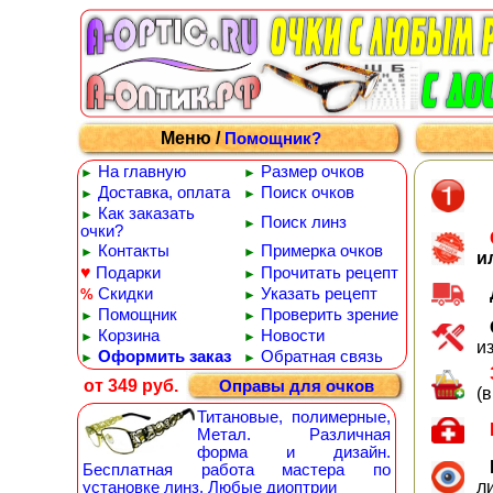
Меню /
Помощник?
На главную
Размер очков
►
►
Доставка, оплата
Поиск очков
►
►
Как заказать
►
Поиск линз
►
очки?
Контакты
Примерка очков
►
►
и
♥
Подарки
Прочитать рецепт
►
Скидки
Указать рецепт
%
►
Помощник
Проверить зрение
►
►
Корзина
Новости
►
►
и
Оформить заказ
Обратная связь
►
►
от 349 руб.
Оправы для очков
(
Титановые, полимерные,
Метал. Различная
форма и дизайн.
Бесплатная работа мастера по
л
установке линз. Любые диоптрии