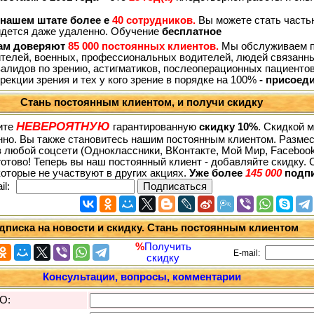
нашем штате более е
40 сотрудников.
Вы можете стать частью
йдется даже удаленно. Обучение
бесплатное
м доверяют
85 000 постоянных клиентов.
Мы обслуживаем пе
ителей, военных, профессиональных водителей, людей связанны
алидов по зрению, астигматиков, послеоперационных пациенто
рекции зрения и тех у кого зрение в порядке на 100%
- присоед
Стань постоянным клиентом, и получи скидку
НЕВЕРОЯТНУЮ
ите
гарантированную
скидку 10%
. Скидкой 
но. Вы также становитесь нашим постоянным клиентом. Размес
в любой соцсети (Одноклассники, ВКонтакте, Мой Мир, Facebook, T
 готово! Теперь вы наш постоянный клиент - добавляйте скидку. 
которые не участвуют в других акциях.
Уже более
145 000
подп
l:
дписка на новости и скидку. Стань постоянным клиентом
%
Получить
E-mail:
скидку
Консультации, вопросы, комментарии
О: