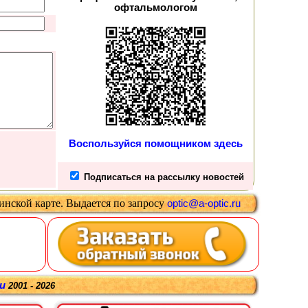
офтальмологом
Воспользуйся помощником здесь
Подписаться на рассылку новостей
цинской карте
.
Выдается
по запросу
optic@a-optic.ru
ru
2001 - 2026