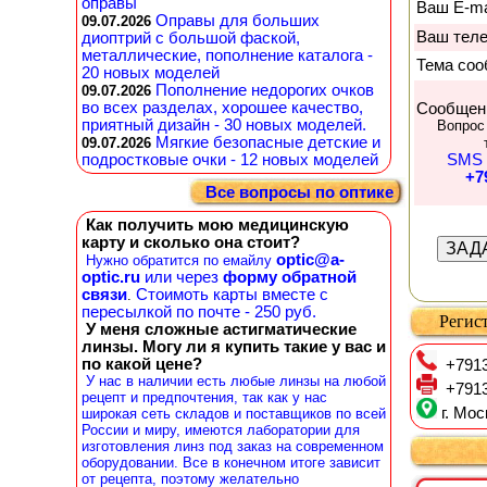
оправы
Ваш E-ma
Оправы для больших
09.07.2026
Ваш тел
диоптрий с большой фаской,
металлические, пополнение каталога -
Тема соо
20 новых моделей
Пополнение недорогих очков
09.07.2026
во всех разделах, хорошее качество,
Сообщен
приятный дизайн - 30 новых моделей.
Вопрос
Мягкие безопасные детские и
09.07.2026
подростковые очки - 12 новых моделей
SMS 
+7
Все вопросы по оптике
Как получить мою медицинскую
карту и сколько она стоит?
optic@a-
Нужно обратится по емайлу
optic.ru
или через
форму обратной
связи
Стоимоть карты вместе с
.
пересылкой по почте - 250 руб.
Регист
У меня сложные астигматические
линзы. Могу ли я купить такие у вас и
по какой цене?
+7913
У нас в наличии есть любые линзы на любой
+7913
рецепт и предпочтения, так как у нас
г. Мос
широкая сеть складов и поставщиков по всей
России и миру, имеются лаборатории для
изготовления линз под заказ на современном
оборудовании. Все в конечном итоге зависит
от рецепта, поэтому желательно