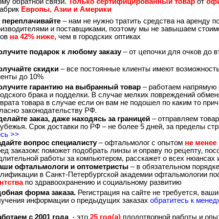
му обратной связи.
Только сертифицированный товар
от
оф
фабрик
Европы, Азии и Америки
 переплачивайте
– нам не нужно тратить средства на аренду 
оизводителями и поставщиками, поэтому мы не завышаем стоим
ков
на 42% ниже,
чем в городских оптиках
лучите подарок к любому заказу
– от цепочки для очков до 
лучайте скидки
– все постоянные клиенты имеют возможност
иенты до 10%
лучите гарантию на выбранный товар
– работаем напрямую 
одского брака и подделки. В случае мелких повреждений обме
врата товара в случае если он вам не подошел по каким то при
ласно законодательству РФ.
елайте заказ, даже находясь за границей
– отправляем товар
убежья. Срок доставки по РФ – не более 5 дней, за пределы ст
есь >>
дайте вопрос специалисту
– офтальмолог с опытом
не менее 
ед заказом: поможет подобрать линзы и оправу по рецепту, посо
длительной работы за компьютером, расскажет о всех нюансах
ши офтальмологи и оптометристы
– в обязательном порядк
алификации в Санкт-Петербургской академии офтальмологии п
ентства
по здравоохранению и социальному развитию
обная форма заказа.
Регистрация на сайте не требуется, ваши
лучения информации о предыдущих заказах
обратитесь к менед
ботаем с 2001 года
- это
25 год(а)
плодотворной работы и опы