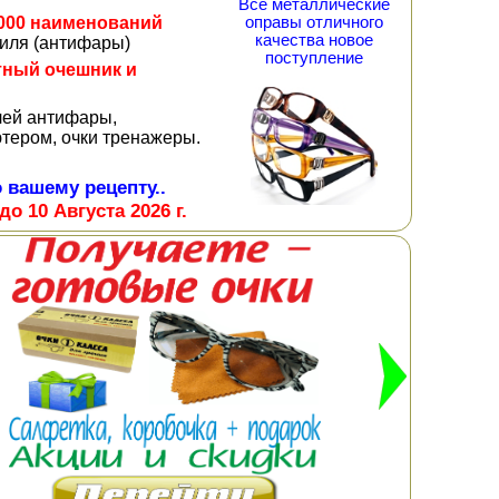
Все металлические
оправы отличного
000 наименований
качества новое
биля (антифары)
поступление
тный очешник и
лей антифары,
тером, очки тренажеры.
 вашему рецепту..
до 10 Августа 2026 г.