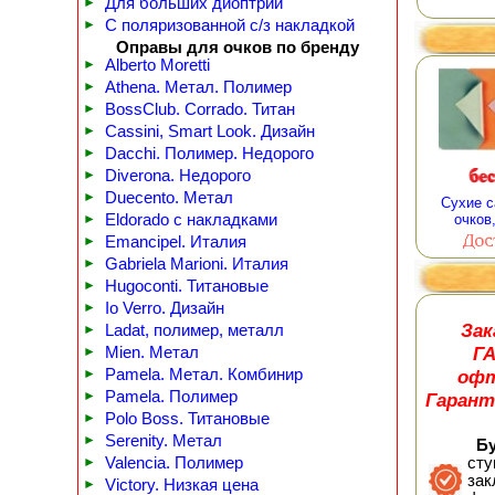
►
Для больших диоптрий
►
С поляризованной с/з накладкой
Оправы для очков по бренду
►
Alberto Moretti
►
Athena. Метал. Полимер
►
BossClub. Corrado. Титан
►
Cassini, Smart Look. Дизайн
►
Dacchi. Полимер. Недорого
►
Diverona. Недорого
►
Duecento. Метал
Сухие с
►
Eldorado с накладками
очков
►
Emancipel. Италия
►
Gabriela Marioni. Италия
►
Hugoconti. Титановые
►
Io Verro. Дизайн
Зак
►
Ladat, полимер, металл
Г
►
Mien. Метал
офт
►
Pamela. Метал. Комбинир
►
Pamela. Полимер
Гарант
►
Polo Boss. Титановые
►
Serenity. Метал
Буд
►
Valencia. Полимер
сту
зак
►
Victory. Низкая цена