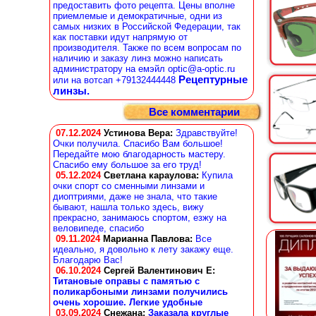
предоставить фото рецепта. Цены вполне
приемлемые и демократичные, одни из
самых низких в Российской Федерации, так
как поставки идут напрямую от
производителя. Также по всем вопросам по
наличию и заказу линз можно написать
администратору на емэйл optic@a-optic.ru
Рецептурные
или на вотсап +79132444448
линзы.
Все комментарии
07.12.2024
Устинова Вера
:
Здравствуйте!
Очки получила. Спасибо Вам большое!
Передайте мою благодарность мастеру.
Спасибо ему большое за его труд!
05.12.2024
Светлана караулова
:
Купила
очки спорт со сменными линзами и
диоптриями, даже не знала, что такие
бывают, нашла только здесь, вижу
прекрасно, занимаюсь спортом, езжу на
веловипеде, спасибо
09.11.2024
Марианна Павлова
:
Все
идеально, я довольно к лету закажу еще.
Благодарю Вас!
06.10.2024
Сергей Валентинович Е:
Титановые оправы с памятью с
поликарбоными линзами получились
очень хорошие. Легкие удобные
03.09.2024
Снежана
:
Заказала круглые