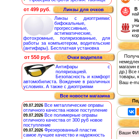
В 
от 499 руб.
Линзы для очков
на
Линзы с диоптриями:
На
бифокальные,
уч
прогрессивные,
инв
астигматические,
кор
фотохромные, поляризованные, для
работы за компьютером, водительские
(антифары). Бесплатная установка
Получ
от 550 руб.
Очки водителя
немедлен
Антифары с
магазин 
поляризацией.
др.) Все
Безопасность и комфорт
товары, 
автомобилиста. Вождение в различных
Ваш е-mai
условиях. А также с диоптриями
Все новости магазина
По
Все металлические оправы
09.07.2026
отличного качества новое поступление
Все полимерные оправы
09.07.2026
отличного качества от 300 руб новое
поступление
Фрезерованный пластик
09.07.2026
Ваши ФИ
самое лучшее качество и надежность