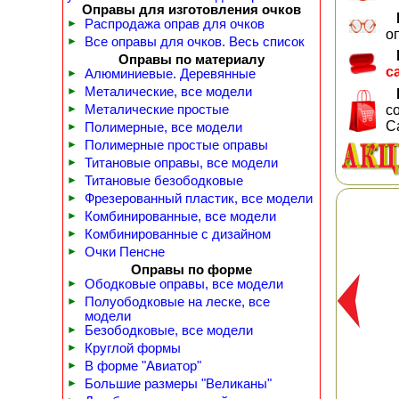
Оправы для изготовления очков
►
Распродажа оправ для очков
о
►
Все оправы для очков. Весь список
Оправы по материалу
с
►
Алюминиевые. Деревянные
►
Металические, все модели
►
Металические простые
с
С
►
Полимерные, все модели
►
Полимерные простые оправы
►
Титановые оправы, все модели
►
Титановые безободковые
►
Фрезерованный пластик, все модели
►
Комбинированные, все модели
►
Комбинированные с дизайном
►
Очки Пенсне
Оправы по форме
►
Ободковые оправы, все модели
►
Полуободковые на леске, все
модели
►
Безободковые, все модели
►
Круглой формы
►
В форме "Авиатор"
►
Большие размеры "Великаны"