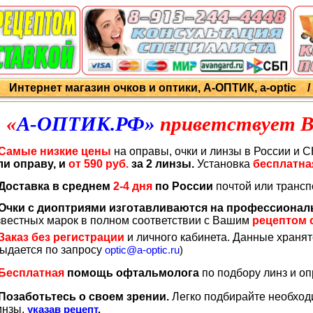
Интернет магазин очков и оптики, А-ОПТИК, a-optic 
«
А-ОПТИК
.РФ
»
приветствует В
Самые низкие цены
на оправы, очки и линзы в России и СНГ
ли оправу, и
от 590 руб.
за 2 линзы.
Установка
бесплатна
Доставка в среднем
2-4 дня
по России
почтой или транс
Очки с диоптриями изготавливаются на профессиона
звестных марок в полном соответствии с Вашим
рецептом 
Заказ без регистрации
и личного кабинета. Данные храня
выдается по запросу
optic@a-optic.ru
)
Бесплатная
помощь офтальмолога
по подбору линз и о
Позаботьтесь о своем зрении.
Легко подбирайте необход
инзы,
указав рецепт
.