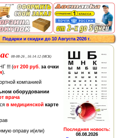
/
Подарки и скидки до 10 Августа 2026 г.
ас
08-08-26 , 16:14:12 (МСК)
 !!! (
от 200 руб.
за очки
я
).
портной компанией
льном оборудовании
от врача
тся
в медицинской
карте
прав
Последняя новость:
имую оправу и(или)
08.08.2026