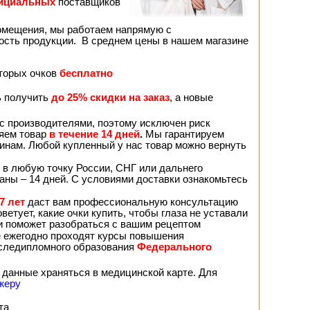
ициальных
поставщиков
помещения, мы работаем напрямую с
ость продукции. В среднем цены в нашем магазине
вторых очков
бесплатно
ь получить
до 25% скидки на заказ
, а новые
с производителями, поэтому исключен риск
няем товар
в течение 14 дней
.
Мы гарантируем
чинам. Любой купленный у нас товар можно вернуть
 в любую точку России, СНГ или дальнего
раны – 14 дней. С условиями доставки ознакомьтесь
7 лет
даст вам профессиональную консультацию
ветует, какие очки купить, чтобы глаза не уставали
 и поможет разобраться с вашим рецептом
е ежегодно проходят курсы повышения
оследипломного образования
Федерального
 данные храняться в медицинской карте. Для
жеру
та