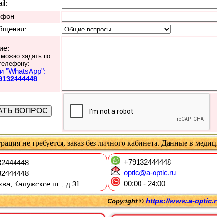
il:
ефон:
бщения:
ие:
 можно задать по
телефону:
и "WhatsApp":
9132444448
рация не требуется, заказ без личного кабинета. Данные в меди
+79132444448
2444448
optic@a-optic.ru
2444448
00:00 - 24:00
ква, Калужское ш.., д.31
https://www.a-optic.
Copyright ©