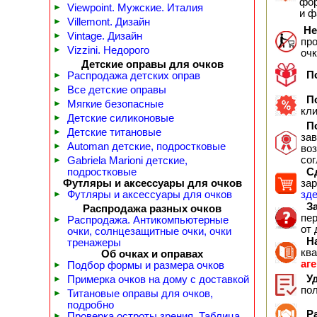
фор
►
Viewpoint. Мужские. Италия
и 
►
Villemont. Дизайн
Не
►
Vintage. Дизайн
пр
►
Vizzini. Недорого
оч
Детские оправы для очков
По
►
Распродажа детских оправ
►
Все детские оправы
По
►
Мягкие безопасные
кл
►
Детские силиконовые
По
►
Детские титановые
зав
►
Automan детские, подростковые
воз
сог
►
Gabriela Marioni детские,
подростковые
Сд
Футляры и аксессуары для очков
зар
►
Футляры и аксессуары для очков
зд
За
Распродажа разных очков
пер
►
Распродажа. Антикомпьютерные
от 
очки, солнцезащитные очки, очки
На
тренажеры
кв
Об очках и оправах
аг
►
Подбор формы и размера очков
Уд
►
Примерка очков на дому с доставкой
по
►
Титановые оправы для очков,
подробно
Ра
►
Проверка остроты зрения. Таблица