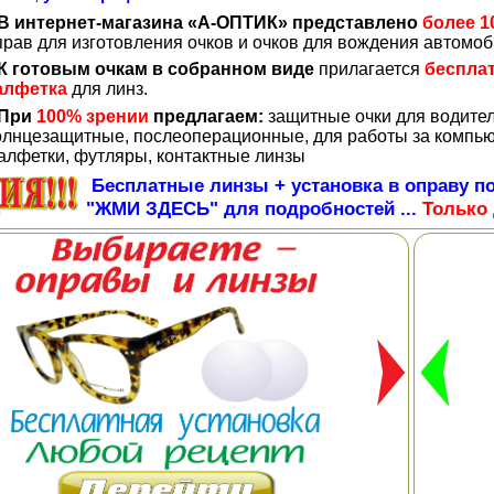
В интернет-магазина «А-ОПТИК» представлено
более 1
прав для изготовления очков и очков для вождения автомо
К готовым очкам в собранном виде
прилагается
беспла
алфетка
для линз.
При
100% зрении
предлагаем:
защитные очки для водите
олнцезащитные, послеоперационные, для работы за компью
алфетки, футляры, контактные линзы
Бесплатные линзы + установка в оправу по
"ЖМИ ЗДЕСЬ" для подробностей ...
Только 