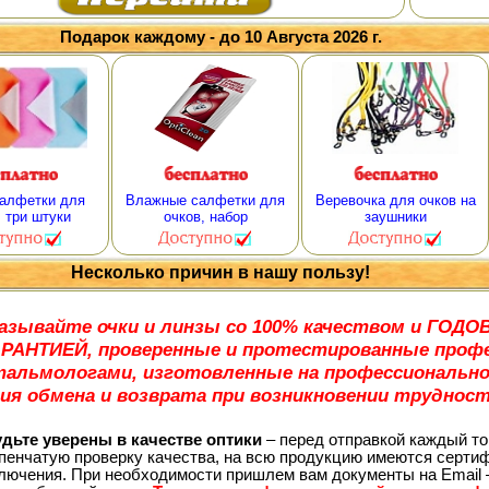
Подарок каждому - до 10 Августа 2026 г.
алфетки для
Влажные салфетки для
Веревочка для очков на
, три штуки
очков, набор
заушники
Несколько причин в нашу пользу!
азывайте очки и линзы со 100% качеством и ГО
АРАНТИЕЙ, проверенные и протестированные проф
альмологами, изготовленные на профессионально
ия обмена и возврата при возникновении трудност
ьте уверены в качестве оптики
– перед отправкой каждый то
пенчатую проверку качества, на всю продукцию имеются сертиф
лючения. При необходимости пришлем вам документы на Email 