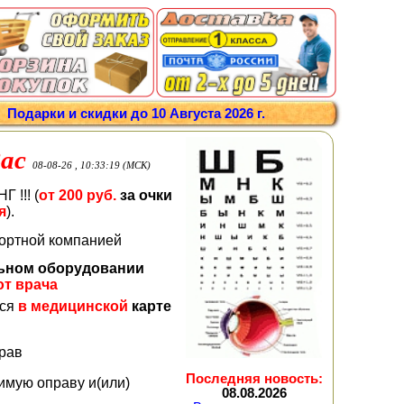
/
Подарки и скидки до 10 Августа 2026 г.
ас
08-08-26 , 10:33:19 (МСК)
 !!! (
от 200 руб.
за очки
я
).
портной компанией
льном оборудовании
от врача
тся
в медицинской
карте
прав
Последняя новость:
имую оправу и(или)
08.08.2026