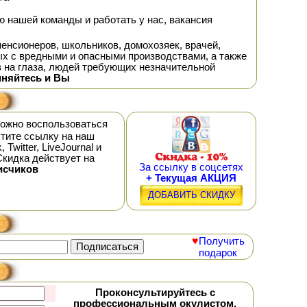
 нашей команды и работать у нас, вакансия
нсионеров, школьников, домохозяек, врачей,
х с вредными и опасными производствами, а также
в на глаза, людей требующих незначительной
иняйтесь и Вы
можно воспользоваться
тите ссылку на наш
witter, LiveJournal и
Скидка действует на
За ссылку в соцсетях
исчиков
+ Текущая АКЦИЯ
ДОБАВИТЬ СКИДКУ
♥
Получить
подарок
Проконсультируйтесь с
профессиональным окулистом,