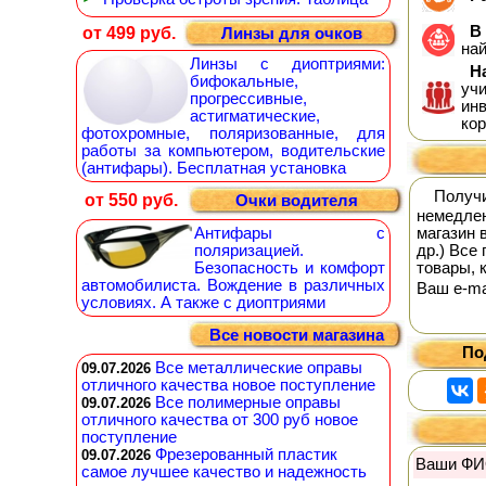
В 
от 499 руб.
Линзы для очков
на
Линзы с диоптриями:
На
бифокальные,
уч
прогрессивные,
инв
астигматические,
кор
фотохромные, поляризованные, для
работы за компьютером, водительские
(антифары). Бесплатная установка
Получ
от 550 руб.
Очки водителя
немедлен
Антифары с
магазин 
поляризацией.
др.) Все
Безопасность и комфорт
товары, 
автомобилиста. Вождение в различных
Ваш е-mai
условиях. А также с диоптриями
Все новости магазина
По
Все металлические оправы
09.07.2026
отличного качества новое поступление
Все полимерные оправы
09.07.2026
отличного качества от 300 руб новое
поступление
Фрезерованный пластик
09.07.2026
Ваши ФИ
самое лучшее качество и надежность