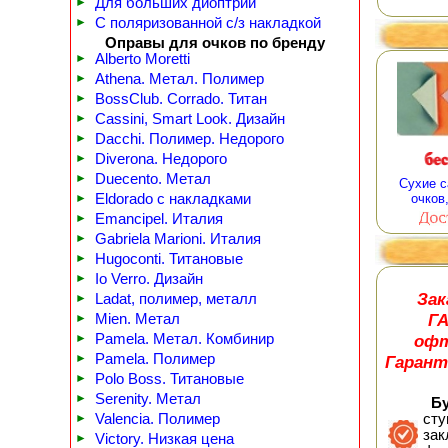
►
Для больших диоптрий
►
С поляризованной с/з накладкой
Оправы для очков по бренду
►
Alberto Moretti
►
Athena. Метал. Полимер
►
BossClub. Corrado. Титан
►
Cassini, Smart Look. Дизайн
►
Dacchi. Полимер. Недорого
►
Diverona. Недорого
►
Duecento. Метал
Сухие с
►
Eldorado с накладками
очков
►
Emancipel. Италия
►
Gabriela Marioni. Италия
►
Hugoconti. Титановые
►
Io Verro. Дизайн
Зак
►
Ladat, полимер, металл
Г
►
Mien. Метал
офт
►
Pamela. Метал. Комбинир
►
Pamela. Полимер
Гарант
►
Polo Boss. Титановые
►
Serenity. Метал
Буд
►
Valencia. Полимер
сту
зак
►
Victory. Низкая цена