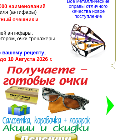
Все металлические
оправы отличного
000 наименований
качества новое
биля (антифары)
поступление
тный очешник и
лей антифары,
тером, очки тренажеры.
 вашему рецепту..
до 10 Августа 2026 г.