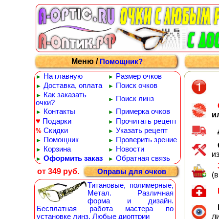
Меню /
Помощник?
На главную
Размер очков
►
►
Доставка, оплата
Поиск очков
►
►
Как заказать
►
Поиск линз
►
очки?
Контакты
Примерка очков
►
►
и
♥
Подарки
Прочитать рецепт
►
Скидки
Указать рецепт
%
►
Помощник
Проверить зрение
►
►
Корзина
Новости
►
►
и
Оформить заказ
Обратная связь
►
►
от 349 руб.
Оправы для очков
(
Титановые, полимерные,
Метал. Различная
форма и дизайн.
Бесплатная работа мастера по
л
установке линз. Любые диоптрии