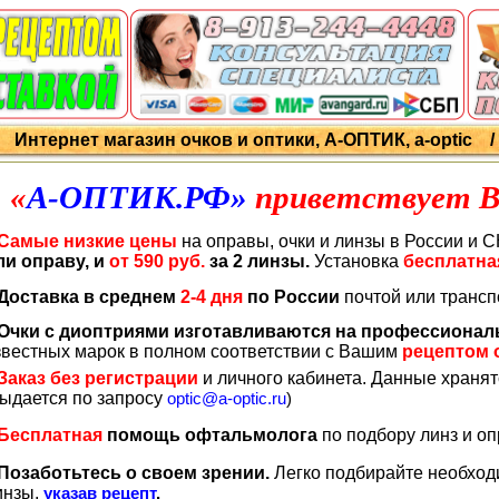
Интернет магазин очков и оптики, А-ОПТИК, a-optic 
«
А-ОПТИК
.РФ
»
приветствует В
Самые низкие цены
на оправы, очки и линзы в России и СНГ
ли оправу, и
от 590 руб.
за 2 линзы.
Установка
бесплатна
Доставка в среднем
2-4 дня
по России
почтой или транс
Очки с диоптриями изготавливаются на профессиона
звестных марок в полном соответствии с Вашим
рецептом 
Заказ без регистрации
и личного кабинета. Данные храня
выдается по запросу
optic@a-optic.ru
)
Бесплатная
помощь офтальмолога
по подбору линз и о
Позаботьтесь о своем зрении.
Легко подбирайте необход
инзы,
указав рецепт
.