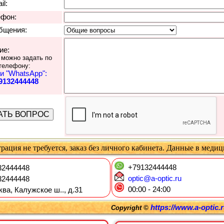
il:
ефон:
бщения:
ие:
 можно задать по
телефону:
и "WhatsApp":
9132444448
рация не требуется, заказ без личного кабинета. Данные в меди
+79132444448
2444448
optic@a-optic.ru
2444448
00:00 - 24:00
ква, Калужское ш.., д.31
https://www.a-optic.
Copyright ©