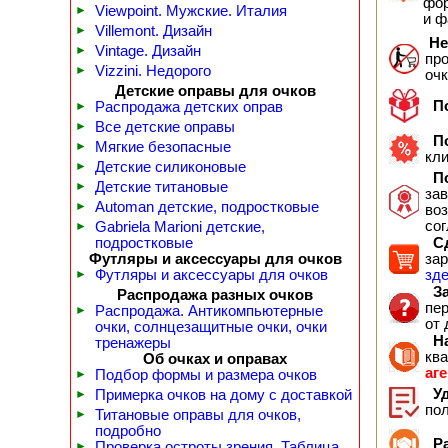
фор
►
Viewpoint. Мужские. Италия
и 
►
Villemont. Дизайн
Не
►
Vintage. Дизайн
пр
►
Vizzini. Недорого
оч
Детские оправы для очков
По
►
Распродажа детских оправ
►
Все детские оправы
По
►
Мягкие безопасные
кл
►
Детские силиконовые
По
►
Детские титановые
зав
►
Automan детские, подростковые
воз
сог
►
Gabriela Marioni детские,
подростковые
Сд
Футляры и аксессуары для очков
зар
►
Футляры и аксессуары для очков
зд
За
Распродажа разных очков
пер
►
Распродажа. Антикомпьютерные
от 
очки, солнцезащитные очки, очки
На
тренажеры
кв
Об очках и оправах
аг
►
Подбор формы и размера очков
Уд
►
Примерка очков на дому с доставкой
по
►
Титановые оправы для очков,
подробно
Ра
►
Проверка остроты зрения. Таблица