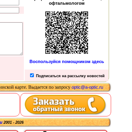
офтальмологом
Воспользуйся помощником здесь
Подписаться на рассылку новостей
цинской карте
.
Выдается
по запросу
optic@a-optic.ru
ru
2001 - 2026