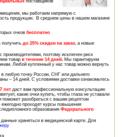
ициальных
поставщиков
помещения, мы работаем напрямую с
ость продукции. В среднем цены в нашем магазине
вторых очков
бесплатно
ь получить
до 25% скидки на заказ
, а новые
с производителями, поэтому исключен риск
няем товар
в течение 14 дней
.
Мы гарантируем
чинам. Любой купленный у нас товар можно вернуть
 в любую точку России, СНГ или дальнего
раны – 14 дней. С условиями доставки ознакомьтесь
7 лет
даст вам профессиональную консультацию
ветует, какие очки купить, чтобы глаза не уставали
 и поможет разобраться с вашим рецептом
е ежегодно проходят курсы повышения
оследипломного образования
Федерального
 данные храняться в медицинской карте. Для
жеру
та