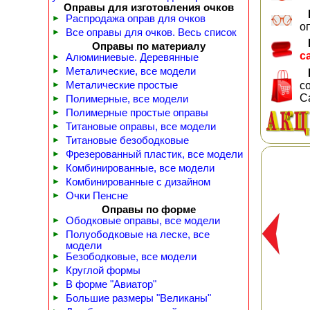
Оправы для изготовления очков
►
Распродажа оправ для очков
о
►
Все оправы для очков. Весь список
Оправы по материалу
с
►
Алюминиевые. Деревянные
►
Металические, все модели
►
Металические простые
с
С
►
Полимерные, все модели
►
Полимерные простые оправы
►
Титановые оправы, все модели
►
Титановые безободковые
►
Фрезерованный пластик, все модели
►
Комбинированные, все модели
►
Комбинированные с дизайном
►
Очки Пенсне
Оправы по форме
►
Ободковые оправы, все модели
►
Полуободковые на леске, все
модели
►
Безободковые, все модели
►
Круглой формы
►
В форме "Авиатор"
►
Большие размеры "Великаны"