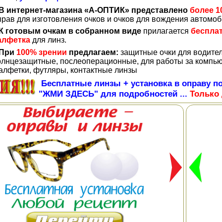
В интернет-магазина «А-ОПТИК» представлено
более 1
прав для изготовления очков и очков для вождения автомо
К готовым очкам в собранном виде
прилагается
беспла
алфетка
для линз.
При
100% зрении
предлагаем:
защитные очки для водите
олнцезащитные, послеоперационные, для работы за компью
алфетки, футляры, контактные линзы
Бесплатные линзы + установка в оправу по
"ЖМИ ЗДЕСЬ" для подробностей ...
Только 