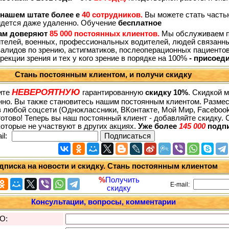
нашем штате более е
40 сотрудников.
Вы можете стать частью
йдется даже удаленно. Обучение
бесплатное
м доверяют
85 000 постоянных клиентов.
Мы обслуживаем пе
ителей, военных, профессиональных водителей, людей связанны
алидов по зрению, астигматиков, послеоперационных пациенто
рекции зрения и тех у кого зрение в порядке на 100%
- присоед
Стань постоянным клиентом, и получи скидку
НЕВЕРОЯТНУЮ
ите
гарантированную
скидку 10%
. Скидкой 
но. Вы также становитесь нашим постоянным клиентом. Размес
в любой соцсети (Одноклассники, ВКонтакте, Мой Мир, Facebook, T
 готово! Теперь вы наш постоянный клиент - добавляйте скидку. 
которые не участвуют в других акциях.
Уже более
145 000
подп
l:
дписка на новости и скидку. Стань постоянным клиентом
%
Получить
E-mail:
скидку
Консультации, вопросы, комментарии
О: