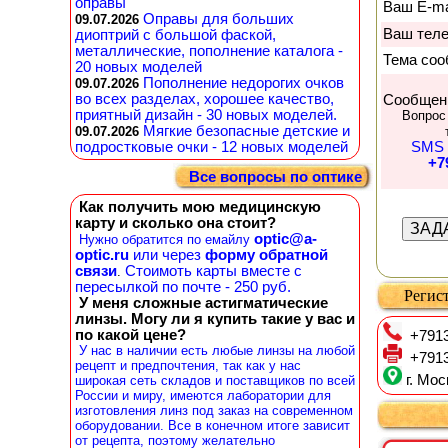
оправы
Ваш E-ma
Оправы для больших
09.07.2026
Ваш тел
диоптрий с большой фаской,
металлические, пополнение каталога -
Тема соо
20 новых моделей
Пополнение недорогих очков
09.07.2026
во всех разделах, хорошее качество,
Сообщен
приятный дизайн - 30 новых моделей.
Вопрос
Мягкие безопасные детские и
09.07.2026
подростковые очки - 12 новых моделей
SMS 
+7
Все вопросы по оптике
Как получить мою медицинскую
карту и сколько она стоит?
optic@a-
Нужно обратится по емайлу
optic.ru
или через
форму обратной
связи
Стоимоть карты вместе с
.
пересылкой по почте - 250 руб.
Регист
У меня сложные астигматические
линзы. Могу ли я купить такие у вас и
по какой цене?
+7913
У нас в наличии есть любые линзы на любой
+7913
рецепт и предпочтения, так как у нас
г. Мос
широкая сеть складов и поставщиков по всей
России и миру, имеются лаборатории для
изготовления линз под заказ на современном
оборудовании. Все в конечном итоге зависит
от рецепта, поэтому желательно