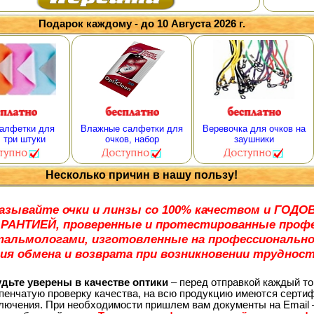
Подарок каждому - до 10 Августа 2026 г.
алфетки для
Влажные салфетки для
Веревочка для очков на
, три штуки
очков, набор
заушники
Несколько причин в нашу пользу!
азывайте очки и линзы со 100% качеством и ГО
АРАНТИЕЙ, проверенные и протестированные проф
альмологами, изготовленные на профессионально
ия обмена и возврата при возникновении трудност
ьте уверены в качестве оптики
– перед отправкой каждый то
пенчатую проверку качества, на всю продукцию имеются сертиф
лючения. При необходимости пришлем вам документы на Email 