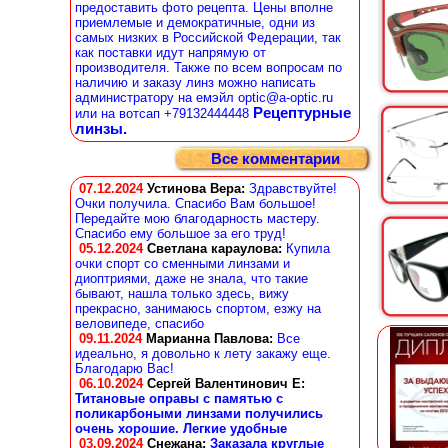
предоставить фото рецепта. Цены вполне
приемлемые и демократичные, одни из
самых низких в Российской Федерации, так
как поставки идут напрямую от
производителя. Также по всем вопросам по
наличию и заказу линз можно написать
администратору на емэйл optic@a-optic.ru
Рецептурные
или на вотсап +79132444448
линзы.
Все комментарии
07.12.2024
Устинова Вера
:
Здравствуйте!
Очки получила. Спасибо Вам большое!
Передайте мою благодарность мастеру.
Спасибо ему большое за его труд!
05.12.2024
Светлана караулова
:
Купила
очки спорт со сменными линзами и
диоптриями, даже не знала, что такие
бывают, нашла только здесь, вижу
прекрасно, занимаюсь спортом, езжу на
веловипеде, спасибо
09.11.2024
Марианна Павлова
:
Все
идеально, я довольно к лету закажу еще.
Благодарю Вас!
06.10.2024
Сергей Валентинович Е:
Титановые оправы с памятью с
поликарбоными линзами получились
очень хорошие. Легкие удобные
03.09.2024
Снежана
:
Заказала круглые