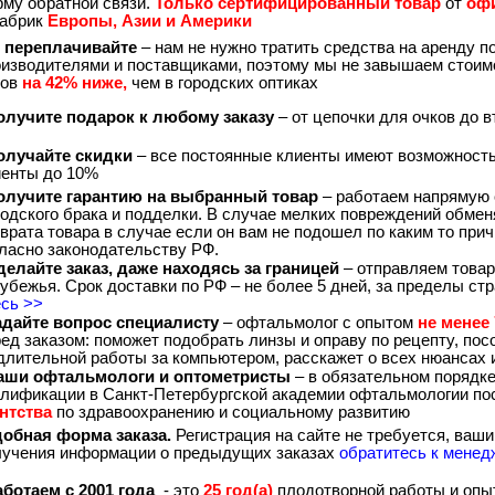
му обратной связи.
Только сертифицированный товар
от
оф
фабрик
Европы, Азии и Америки
 переплачивайте
– нам не нужно тратить средства на аренду 
оизводителями и поставщиками, поэтому мы не завышаем стоим
ков
на 42% ниже,
чем в городских оптиках
лучите подарок к любому заказу
– от цепочки для очков до 
лучайте скидки
– все постоянные клиенты имеют возможност
иенты до 10%
лучите гарантию на выбранный товар
– работаем напрямую 
одского брака и подделки. В случае мелких повреждений обме
врата товара в случае если он вам не подошел по каким то при
ласно законодательству РФ.
елайте заказ, даже находясь за границей
– отправляем товар
убежья. Срок доставки по РФ – не более 5 дней, за пределы ст
есь >>
дайте вопрос специалисту
– офтальмолог с опытом
не менее 
ед заказом: поможет подобрать линзы и оправу по рецепту, посо
длительной работы за компьютером, расскажет о всех нюансах
ши офтальмологи и оптометристы
– в обязательном порядк
алификации в Санкт-Петербургской академии офтальмологии п
ентства
по здравоохранению и социальному развитию
обная форма заказа.
Регистрация на сайте не требуется, ваши
лучения информации о предыдущих заказах
обратитесь к менед
ботаем с 2001 года
- это
25 год(а)
плодотворной работы и опы