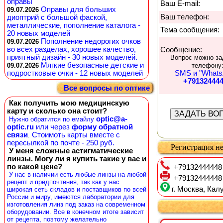
оправы
Ваш E-mail:
Оправы для больших
09.07.2026
Ваш телефон:
диоптрий с большой фаской,
металлические, пополнение каталога -
Тема сообщения:
20 новых моделей
Пополнение недорогих очков
09.07.2026
во всех разделах, хорошее качество,
Сообщение:
приятный дизайн - 30 новых моделей.
Вопрос можно за
Мягкие безопасные детские и
09.07.2026
телефону
подростковые очки - 12 новых моделей
SMS и "Whats
+79132444
Все вопросы по оптике
Как получить мою медицинскую
карту и сколько она стоит?
optic@a-
Нужно обратится по емайлу
optic.ru
или через
форму обратной
связи
Стоимоть карты вместе с
.
пересылкой по почте - 250 руб.
Регистрация не
У меня сложные астигматические
линзы. Могу ли я купить такие у вас и
по какой цене?
+79132444448
У нас в наличии есть любые линзы на любой
+79132444448
рецепт и предпочтения, так как у нас
г. Москва, Калу
широкая сеть складов и поставщиков по всей
России и миру, имеются лаборатории для
изготовления линз под заказ на современном
оборудовании. Все в конечном итоге зависит
от рецепта, поэтому желательно