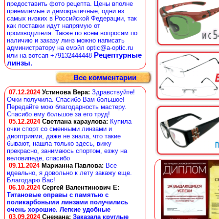
предоставить фото рецепта. Цены вполне
приемлемые и демократичные, одни из
самых низких в Российской Федерации, так
как поставки идут напрямую от
производителя. Также по всем вопросам по
наличию и заказу линз можно написать
администратору на емэйл optic@a-optic.ru
Рецептурные
или на вотсап +79132444448
линзы.
Все комментарии
07.12.2024
Устинова Вера
:
Здравствуйте!
Очки получила. Спасибо Вам большое!
Передайте мою благодарность мастеру.
Спасибо ему большое за его труд!
05.12.2024
Светлана караулова
:
Купила
очки спорт со сменными линзами и
диоптриями, даже не знала, что такие
бывают, нашла только здесь, вижу
прекрасно, занимаюсь спортом, езжу на
веловипеде, спасибо
09.11.2024
Марианна Павлова
:
Все
идеально, я довольно к лету закажу еще.
Благодарю Вас!
06.10.2024
Сергей Валентинович Е:
Титановые оправы с памятью с
поликарбоными линзами получились
очень хорошие. Легкие удобные
03.09.2024
Снежана
:
Заказала круглые