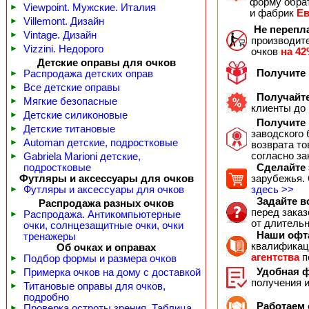
форму обра
►
Viewpoint. Мужские. Италия
и фабрик
Ев
►
Villemont. Дизайн
Не перепл
►
Vintage. Дизайн
производит
►
Vizzini. Недорого
очков
на 42
Детские оправы для очков
Получите 
►
Распродажа детских оправ
►
Все детские оправы
Получайте
►
Мягкие безопасные
клиенты до
►
Детские силиконовые
Получите 
►
Детские титановые
заводского 
►
Automan детские, подростковые
возврата то
согласно за
►
Gabriela Marioni детские,
подростковые
Сделайте з
Футляры и аксессуары для очков
зарубежья. 
►
Футляры и аксессуары для очков
здесь >>
Задайте в
Распродажа разных очков
перед заказ
►
Распродажа. Антикомпьютерные
от длительн
очки, солнцезащитные очки, очки
Наши офта
тренажеры
квалификац
Об очках и оправах
агентства
п
►
Подбор формы и размера очков
Удобная ф
►
Примерка очков на дому с доставкой
получения 
►
Титановые оправы для очков,
подробно
Работаем с
►
Проверка остроты зрения. Таблица