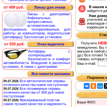
В нашем ш
от 499 руб.
Линзы для очков
найдется д
Линзы с диоптриями:
Нам дове
бифокальные,
учителей, 
прогрессивные,
инвалидов п
астигматические,
коррекции з
фотохромные, поляризованные, для
работы за компьютером, водительские
Ста
(антифары). Бесплатная установка
НЕВ
Получите
от 550 руб.
Очки водителя
немедленно. Вы т
Антифары с
магазин в любой с
поляризацией.
др.) Все готово! 
Безопасность и комфорт
товары, которые 
автомобилиста. Вождение в различных
Ваш е-mail:
условиях. А также с диоптриями
Все новости магазина
Подписка н
Все металлические оправы
09.07.2026
отличного качества новое поступление
Все полимерные оправы
09.07.2026
отличного качества от 300 руб новое
поступление
Фрезерованный пластик
09.07.2026
Ваши ФИО:
самое лучшее качество и надежность