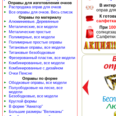
Оправы для изготовления очков
В инте
►
Распродажа оправ для очков
оправ для
►
Все оправы для очков. Весь список
К готов
Оправы по материалу
салфетка
►
Алюминиевые. Деревянные
►
Металические, все модели
При
100
►
Металические простые
солнцезащ
Салфетки,
►
Полимерные, все модели
►
Полимерные простые оправы
►
Титановые оправы, все модели
►
Титановые безободковые
►
Фрезерованный пластик, все модели
►
Комбинированные, все модели
►
Комбинированные с дизайном
►
Очки Пенсне
Оправы по форме
►
Ободковые оправы, все модели
►
Полуободковые на леске, все
модели
►
Безободковые, все модели
►
Круглой формы
►
В форме "Авиатор"
►
Большие размеры "Великаны"