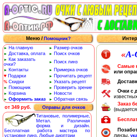
Меню /
Интер
Помощник?
На главную
Размер очков
►
►
«
А
Доставка, оплата
Поиск очков
►
►
Как заказать
►
Поиск линз
►
очки?
Самые 
Контакты
Примерка очков
►
►
или опра
♥
Подарки
Прочитать рецепт
►
Достав
Скидки
Указать рецепт
%
►
Помощник
Проверить зрение
►
►
Очки с
Корзина
Новости
►
►
известных
Оформить заказ
Обратная связь
►
►
Заказ б
от 349 руб.
Оправы для очков
(выдается
Титановые, полимерные,
Беспла
Метал. Различная
форма и дизайн.
Позабот
Бесплатная работа мастера по
линзы,
установке линз. Любые диоптрии
ук