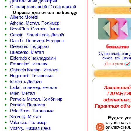
►
Для больших диоптрий
►
С поляризованной с/з накладкой
Оправы для очков по бренду
►
Alberto Moretti
►
Athena. Метал. Полимер
►
BossClub. Corrado. Титан
►
Cassini, Smart Look. Дизайн
►
Dacchi. Полимер. Недорого
►
Diverona. Недорого
►
Duecento. Метал
Сухие салфетки 
►
Eldorado с накладками
очков, три штук
►
Emancipel. Италия
►
Gabriela Marioni. Италия
►
Hugoconti. Титановые
►
Io Verro. Дизайн
Заказывай
►
Ladat, полимер, металл
ГАРАНТИ
►
Mien. Метал
офтальмол
►
Pamela. Метал. Комбинир
►
Pamela. Полимер
Гарантия обме
►
Polo Boss. Титановые
►
Serenity. Метал
Будьте уве
►
Valencia. Полимер
ступенчатую
заключения.
►
Victory. Низкая цена