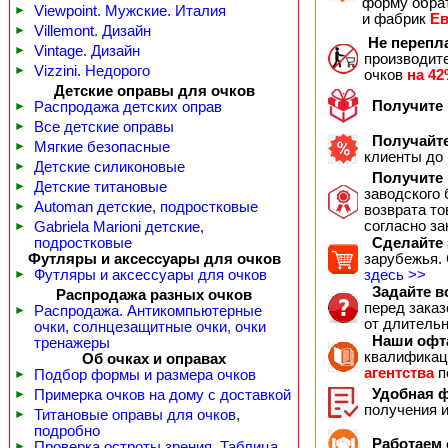
форму обра
►
Viewpoint. Мужские. Италия
и фабрик
Ев
►
Villemont. Дизайн
Не перепл
►
Vintage. Дизайн
производит
►
Vizzini. Недорого
очков
на 42
Детские оправы для очков
Получите 
►
Распродажа детских оправ
►
Все детские оправы
Получайте
►
Мягкие безопасные
клиенты до
►
Детские силиконовые
Получите 
►
Детские титановые
заводского 
►
Automan детские, подростковые
возврата то
согласно за
►
Gabriela Marioni детские,
подростковые
Сделайте з
Футляры и аксессуары для очков
зарубежья. 
►
Футляры и аксессуары для очков
здесь >>
Задайте в
Распродажа разных очков
перед заказ
►
Распродажа. Антикомпьютерные
от длительн
очки, солнцезащитные очки, очки
Наши офта
тренажеры
квалификац
Об очках и оправах
агентства
п
►
Подбор формы и размера очков
Удобная ф
►
Примерка очков на дому с доставкой
получения 
►
Титановые оправы для очков,
подробно
Работаем с
►
Проверка остроты зрения. Таблица