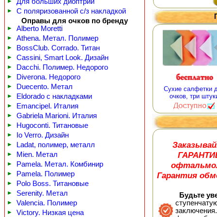
►
Для больших диоптрий
►
С поляризованной с/з накладкой
Оправы для очков по бренду
►
Alberto Moretti
►
Athena. Метал. Полимер
►
BossClub. Corrado. Титан
►
Cassini, Smart Look. Дизайн
►
Dacchi. Полимер. Недорого
►
Diverona. Недорого
►
Duecento. Метал
Сухие салфетки 
►
Eldorado с накладками
очков, три штук
►
Emancipel. Италия
►
Gabriela Marioni. Италия
►
Hugoconti. Титановые
►
Io Verro. Дизайн
Заказывай
►
Ladat, полимер, металл
ГАРАНТИ
►
Mien. Метал
офтальмол
►
Pamela. Метал. Комбинир
►
Pamela. Полимер
Гарантия обме
►
Polo Boss. Титановые
►
Serenity. Метал
Будьте уве
►
Valencia. Полимер
ступенчатую
заключения.
►
Victory. Низкая цена