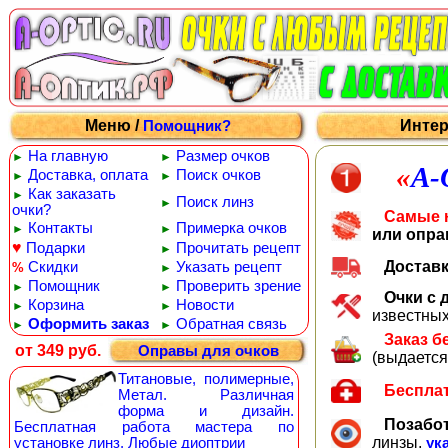
Меню /
Интер
Помощник?
На главную
Размер очков
►
►
«
А
Доставка, оплата
Поиск очков
►
►
Как заказать
►
Поиск линз
►
очки?
Самые 
Контакты
Примерка очков
►
►
или опра
♥
Подарки
Прочитать рецепт
►
Достав
Скидки
Указать рецепт
%
►
Помощник
Проверить зрение
►
►
Очки с
Корзина
Новости
►
►
известных
Оформить заказ
Обратная связь
►
►
Заказ б
от 349 руб.
Оправы для очков
(выдается
Титановые, полимерные,
Беспла
Метал. Различная
форма и дизайн.
Позабот
Бесплатная работа мастера по
линзы,
установке линз. Любые диоптрии
ук