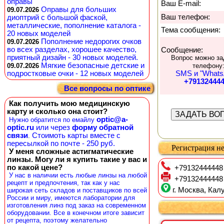
оправы
Ваш E-mail:
Оправы для больших
09.07.2026
Ваш телефон:
диоптрий с большой фаской,
металлические, пополнение каталога -
Тема сообщения:
20 новых моделей
Пополнение недорогих очков
09.07.2026
во всех разделах, хорошее качество,
Сообщение:
приятный дизайн - 30 новых моделей.
Вопрос можно за
Мягкие безопасные детские и
09.07.2026
телефону
подростковые очки - 12 новых моделей
SMS и "Whats
+79132444
Все вопросы по оптике
Как получить мою медицинскую
карту и сколько она стоит?
optic@a-
Нужно обратится по емайлу
optic.ru
или через
форму обратной
связи
Стоимоть карты вместе с
.
пересылкой по почте - 250 руб.
Регистрация не
У меня сложные астигматические
линзы. Могу ли я купить такие у вас и
по какой цене?
+79132444448
У нас в наличии есть любые линзы на любой
+79132444448
рецепт и предпочтения, так как у нас
г. Москва, Калу
широкая сеть складов и поставщиков по всей
России и миру, имеются лаборатории для
изготовления линз под заказ на современном
оборудовании. Все в конечном итоге зависит
от рецепта, поэтому желательно