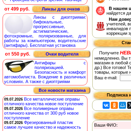
В нашем ш
от 499 руб.
Линзы для очков
найдется д
Линзы с диоптриями:
Нам дове
бифокальные,
учителей, 
прогрессивные,
инвалидов п
астигматические,
коррекции з
фотохромные, поляризованные, для
работы за компьютером, водительские
Ста
(антифары). Бесплатная установка
НЕВ
Получите
от 550 руб.
Очки водителя
немедленно. Вы т
Антифары с
магазин в любой с
поляризацией.
др.) Все готово! 
Безопасность и комфорт
товары, которые 
автомобилиста. Вождение в различных
Ваш е-mail:
условиях. А также с диоптриями
Все новости магазина
Подписка н
Все металлические оправы
09.07.2026
отличного качества новое поступление
Все полимерные оправы
09.07.2026
отличного качества от 300 руб новое
поступление
Фрезерованный пластик
09.07.2026
Ваши ФИО:
самое лучшее качество и надежность