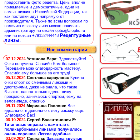
предоставить фото рецепта. Цены вполне
приемлемые и демократичные, одни из
самых низких в Российской Федерации, так
как поставки идут напрямую от
производителя. Также по всем вопросам по
наличию и заказу линз можно написать
администратору на емэйл optic@a-optic.ru
Рецептурные
или на вотсап +79132444448
линзы.
Все комментарии
07.12.2024
Устинова Вера
:
Здравствуйте!
Очки получила. Спасибо Вам большое!
Передайте мою благодарность мастеру.
Спасибо ему большое за его труд!
05.12.2024
Светлана караулова
:
Купила
очки спорт со сменными линзами и
диоптриями, даже не знала, что такие
бывают, нашла только здесь, вижу
прекрасно, занимаюсь спортом, езжу на
веловипеде, спасибо
09.11.2024
Марианна Павлова
:
Все
идеально, я довольно к лету закажу еще.
Благодарю Вас!
06.10.2024
Сергей Валентинович Е:
Титановые оправы с памятью с
поликарбоными линзами получились
очень хорошие. Легкие удобные
03.09.2024
Снежана
:
Заказала круглые