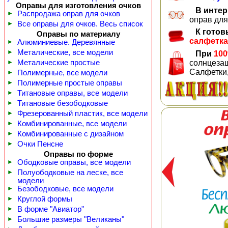
Оправы для изготовления очков
В инте
►
Распродажа оправ для очков
оправ для
►
Все оправы для очков. Весь список
К готов
Оправы по материалу
салфетка
►
Алюминиевые. Деревянные
►
Металические, все модели
При
100
►
Металические простые
солнцезащ
Салфетки,
►
Полимерные, все модели
►
Полимерные простые оправы
►
Титановые оправы, все модели
►
Титановые безободковые
►
Фрезерованный пластик, все модели
►
Комбинированные, все модели
►
Комбинированные с дизайном
►
Очки Пенсне
Оправы по форме
►
Ободковые оправы, все модели
►
Полуободковые на леске, все
модели
►
Безободковые, все модели
►
Круглой формы
►
В форме "Авиатор"
►
Большие размеры "Великаны"