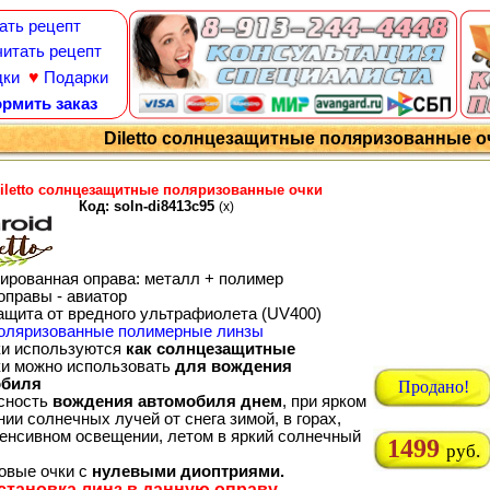
ать рецепт
итать рецепт
♥
дки
Подарки
рмить заказ
Diletto солнцезащитные поляризованные оч
iletto солнцезащитные поляризованные очки
Код: soln-di8413c95
(x)
ированная оправа: металл + полимер
оправы - авиатор
ащита от вредного ультрафиолета (UV400)
оляризованные полимерные линзы
ки используются
как солнцезащитные
ки можно использовать
для вождения
обиля
Продано!
сность
вождения автомобиля днем
, при ярком
ии солнечных лучей от снега зимой, в горах,
тенсивном освещении, летом в яркий солнечный
1499
руб.
товые очки с
нулевыми диоптриями.
становка линз в данную оправу