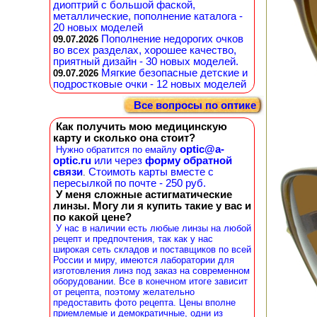
диоптрий с большой фаской,
металлические, пополнение каталога -
20 новых моделей
Пополнение недорогих очков
09.07.2026
во всех разделах, хорошее качество,
приятный дизайн - 30 новых моделей.
Мягкие безопасные детские и
09.07.2026
подростковые очки - 12 новых моделей
Все вопросы по оптике
Как получить мою медицинскую
карту и сколько она стоит?
optic@a-
Нужно обратится по емайлу
optic.ru
или через
форму обратной
связи
Стоимоть карты вместе с
.
пересылкой по почте - 250 руб.
У меня сложные астигматические
линзы. Могу ли я купить такие у вас и
по какой цене?
У нас в наличии есть любые линзы на любой
рецепт и предпочтения, так как у нас
широкая сеть складов и поставщиков по всей
России и миру, имеются лаборатории для
изготовления линз под заказ на современном
оборудовании. Все в конечном итоге зависит
от рецепта, поэтому желательно
предоставить фото рецепта. Цены вполне
приемлемые и демократичные, одни из