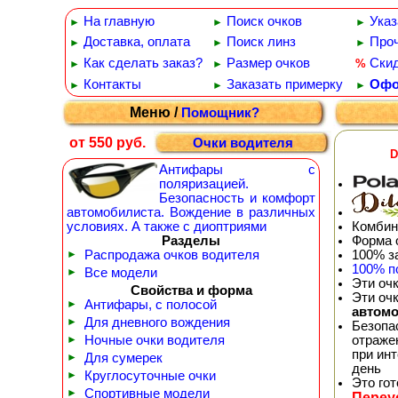
На главную
Поиск очков
Указ
►
►
►
Доставка, оплата
Поиск линз
Проч
►
►
►
Как сделать заказ?
Размер очков
Ски
%
►
►
Контакты
Заказать примерку
Офо
►
►
►
Меню /
Помощник?
от 550 руб.
Очки водителя
D
Антифары с
поляризацией.
Безопасность и комфорт
автомобилиста. Вождение в различных
Комбин
условиях. А также с диоптриями
Форма 
Разделы
100% з
►
Распродажа очков водителя
100% п
►
Все модели
Эти оч
Свойства и форма
Эти оч
►
Антифары, с полосой
автом
►
Для дневного вождения
Безопа
отражен
►
Ночные очки водителя
при ин
►
Для сумерек
день
►
Круглосуточные очки
Это го
►
Спортивные модели
Переу