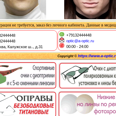
рация не требуется, заказ без личного кабинета. Данные в меди
+79132444448
2444448
optic@a-optic.ru
2444448
00:00 - 24:00
ква, Калужское ш.., д.31
https://www.a-optic.
Copyright ©