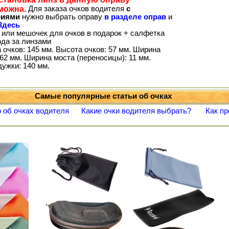
можна.
Для заказа очков водителя
с
риями
нужно выбрать оправу
в разделе оправ
и
Здесь
 или мешочек для очков в подарок + салфетка
ода за линзами
 очков: 145 мм. Высота очков: 57 мм. Ширина
62 мм. Ширина моста (переносицы): 11 мм.
дужки: 140 мм.
Самые популярные статьи об очках
 об очках водителя
Какие очки водителя выбрать?
Как пр