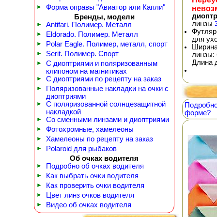
►
Форма оправы "Авиатор или Капли"
невоз
диопт
Бренды, модели
линзы
►
Antifari. Полимер. Металл
Футляр
►
Eldorado. Полимер. Металл
для ух
►
Polar Eagle. Полимер, металл, спорт
Ширина
►
Serit. Полимер. Спорт
линзы: 
Длина 
►
С диоптриями и поляризованным
клипоном на магнитиках
►
С диоптриями по рецепту на заказ
►
Поляризованные накладки на очки с
диоптриями
►
С поляризованной солнцезащитной
Подробно
накладкой
форме?
►
Со сменными линзами и диоптриями
►
Фотохромные, хамелеоны
►
Хамелеоны по рецепту на заказ
►
Polaroid для рыбаков
Об очках водителя
►
Подробно об очках водителя
►
Как выбрать очки водителя
►
Как проверить очки водителя
►
Цвет линз очков водителя
►
Видео об очках водителя