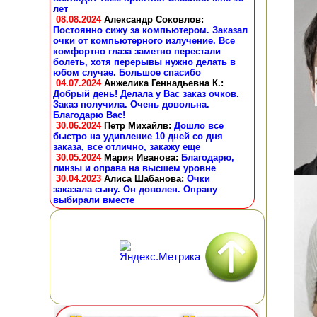
лет
08.08.2024
Александр Соковлов
:
Постоянно сижу за компьютером. Заказал
очки от компьютерного излучение. Все
комфортно глаза заметно перестали
болеть, хотя перерывы нужно делать в
юбом случае. Большое спасибо
04.07.2024
Анжелика Геннадьевна К.
:
Добрый день! Делала у Вас заказ очков.
Заказ получила. Очень довольна.
Благодарю Вас!
30.06.2024
Петр Михайлв
:
Дошло все
быстро на удивление 10 дней со дня
заказа, все отлично, закажу еще
30.05.2024
Мария Иванова
:
Благодарю,
линзы и оправа на высшем уровне
30.04.2023
Алиса Шабанова
:
Очки
заказала сыну. Он доволен. Оправу
выбирали вместе