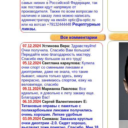
самых низких в Российской Федерации, так
как поставки идут напрямую от
производителя. Также по всем вопросам по
наличию и заказу линз можно написать
администратору на емэйл optic@a-optic.ru
Рецептурные
или на вотсап +79132444448
линзы.
Все комментарии
07.12.2024
Устинова Вера
:
Здравствуйте!
Очки получила. Спасибо Вам большое!
Передайте мою благодарность мастеру.
Спасибо ему большое за его труд!
05.12.2024
Светлана караулова
:
Купила
очки спорт со сменными линзами и
диоптриями, даже не знала, что такие
бывают, нашла только здесь, вижу
прекрасно, занимаюсь спортом, езжу на
веловипеде, спасибо
09.11.2024
Марианна Павлова
:
Все
идеально, я довольно к лету закажу еще.
Благодарю Вас!
06.10.2024
Сергей Валентинович Е:
Титановые оправы с памятью с
поликарбоными линзами получились
очень хорошие. Легкие удобные
03.09.2024
Снежана
:
Заказала круглые
очки диоптрии -2.0. Сидят хорошо,
выглядит тоже приятно. Спасибо. Мне 18