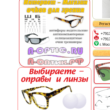
Регист
+7913
+7913
г. Мос