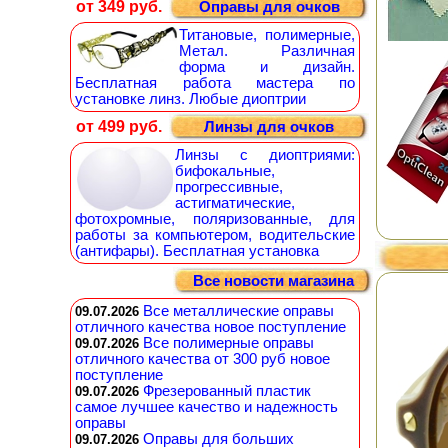
от 349 руб.
Оправы для очков
Титановые, полимерные,
Метал. Различная
форма и дизайн.
Бесплатная работа мастера по
установке линз. Любые диоптрии
от 499 руб.
Линзы для очков
Линзы с диоптриями:
бифокальные,
прогрессивные,
астигматические,
фотохромные, поляризованные, для
работы за компьютером, водительские
(антифары). Бесплатная установка
Все новости магазина
Все металлические оправы
09.07.2026
отличного качества новое поступление
Все полимерные оправы
09.07.2026
отличного качества от 300 руб новое
поступление
Фрезерованный пластик
09.07.2026
самое лучшее качество и надежность
оправы
Оправы для больших
09.07.2026