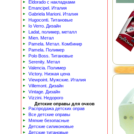
►
Eldorado с накладками
►
Emancipel. Италия
►
Gabriela Marioni. Италия
►
Hugoconti. Титановые
►
Io Verro. Дизайн
►
Ladat, полимер, металл
►
Mien. Метал
►
Pamela. Метал. Комбинир
►
Pamela. Полимер
►
Polo Boss. Титановые
►
Serenity. Метал
►
Valencia. Полимер
►
Victory. Низкая цена
►
Viewpoint. Мужские. Италия
►
Villemont. Дизайн
►
Vintage. Дизайн
►
Vizzini. Недорого
Детские оправы для очков
►
Распродажа детских оправ
►
Все детские оправы
►
Мягкие безопасные
►
Детские силиконовые
►
Детские титановые