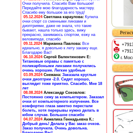
Очки получила. Спасибо Вам большое!
Передайте мою благодарность мастеру.
Спасибо ему большое за его труд!
05.12.2024
Светлана караулова
:
Купила
очки спорт со сменными линзами и
диоптриями, даже не знала, что такие
бывают, нашла только здесь, вижу
Регист
прекрасно, занимаюсь спортом, езжу на
веловипеде, спасибо
09.11.2024
Марианна Павлова
:
Все
+7913
идеально, я довольно к лету закажу еще.
+7913
Благодарю Вас!
06.10.2024
Сергей Валентинович Е:
г. Мос
Титановые оправы с памятью с
поликарбоными линзами получились
очень хорошие. Легкие удобные
03.09.2024
Снежана
:
Заказала круглые
очки диоптрии -2.0. Сидят хорошо,
выглядит тоже приятно. Спасибо. Мне 18
лет
08.08.2024
Александр Соковлов
:
Постоянно сижу за компьютером. Заказал
очки от компьютерного излучение. Все
комфортно глаза заметно перестали
болеть, хотя перерывы нужно делать в
юбом случае. Большое спасибо
04.07.2024
Анжелика Геннадьевна К.
:
Добрый день! Делала у Вас заказ очков.
Заказ получила. Очень довольна.
Благодарю Вас!