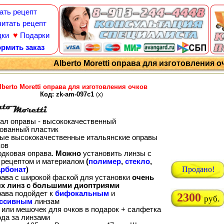
ать рецепт
итать рецепт
♥
дки
Подарки
рмить заказ
Alberto Moretti оправа для изготовления о
lberto Moretti оправа для изготовления очков
Код: zk-am-097c1
(x)
ал оправы - высококачественный
ованный пластик
ые высококачественные итальянские оправы
ков
одковая оправа.
Можно
установить линзы с
рецептом и материалом
(
полимер
,
стекло
,
Продано!
рбонат
)
рава с широкой фаской для установки
очень
х линз с большими диоптриями
рава подойдет к
бифокальным
и
2300
руб.
ессивным
линзам
 или мешочек для очков в подарок + салфетка
ода за линзами