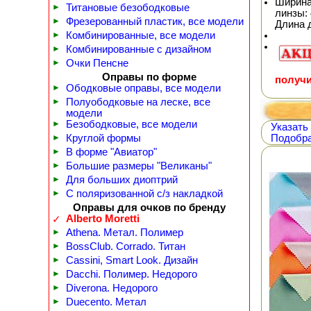
Ширина
►
Титановые безободковые
линзы: 
►
Фрезерованный пластик, все модели
Длина 
►
Комбинированные, все модели
►
Комбинированные с дизайном
►
Очки Пенсне
Оправы по форме
получи
►
Ободковые оправы, все модели
►
Полуободковые на леске, все
модели
►
Безободковые, все модели
Указать
►
Круглой формы
Подобра
►
В форме "Авиатор"
►
Большие размеры "Великаны"
►
Для больших диоптрий
►
С поляризованной с/з накладкой
Оправы для очков по бренду
Alberto Moretti
✓
►
Athena. Метал. Полимер
►
BossClub. Corrado. Титан
►
Cassini, Smart Look. Дизайн
►
Dacchi. Полимер. Недорого
►
Diverona. Недорого
►
Duecento. Метал