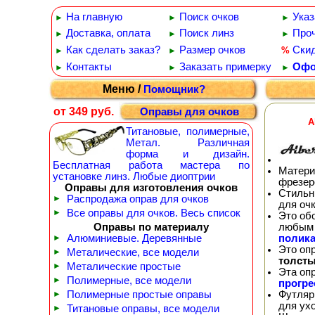
На главную
Поиск очков
Указ
►
►
►
Доставка, оплата
Поиск линз
Проч
►
►
►
Как сделать заказ?
Размер очков
Ски
%
►
►
Контакты
Заказать примерку
Офо
►
►
►
Меню /
Помощник?
от 349 руб.
Оправы для очков
A
Титановые, полимерные,
Метал. Различная
форма и дизайн.
Бесплатная работа мастера по
Матери
установке линз. Любые диоптрии
фрезер
Оправы для изготовления очков
Стильн
►
Распродажа оправ для очков
для оч
►
Все оправы для очков. Весь список
Это об
любым 
Оправы по материалу
полика
►
Алюминиевые. Деревянные
Это оп
►
Металические, все модели
толсты
►
Металические простые
Эта оп
►
Полимерные, все модели
прогр
Футляр
►
Полимерные простые оправы
для ух
►
Титановые оправы, все модели