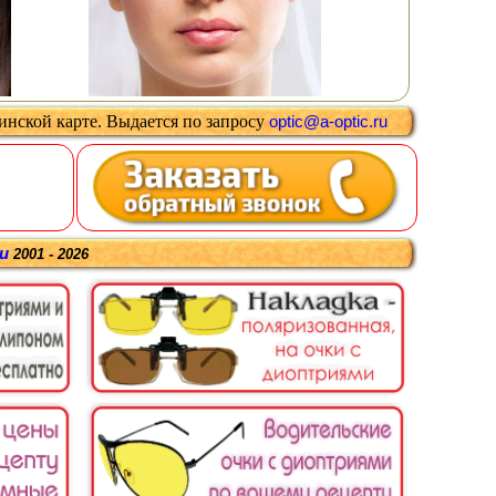
цинской карте
.
Выдается
по запросу
optic@a-optic.ru
ru
2001 - 2026