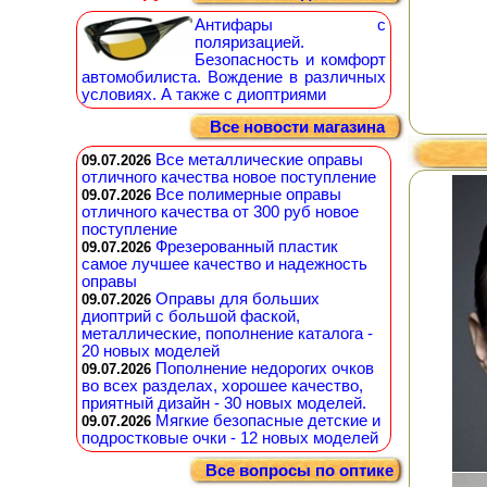
Антифары с
поляризацией.
Безопасность и комфорт
автомобилиста. Вождение в различных
условиях. А также с диоптриями
Все новости магазина
Все металлические оправы
09.07.2026
отличного качества новое поступление
Все полимерные оправы
09.07.2026
отличного качества от 300 руб новое
поступление
Фрезерованный пластик
09.07.2026
самое лучшее качество и надежность
оправы
Оправы для больших
09.07.2026
диоптрий с большой фаской,
металлические, пополнение каталога -
20 новых моделей
Пополнение недорогих очков
09.07.2026
во всех разделах, хорошее качество,
приятный дизайн - 30 новых моделей.
Мягкие безопасные детские и
09.07.2026
подростковые очки - 12 новых моделей
Все вопросы по оптике