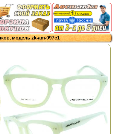
чков, модель zk-am-097c1