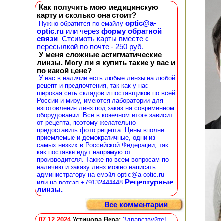
Как получить мою медицинскую
карту и сколько она стоит?
optic@a-
Нужно обратится по емайлу
optic.ru
или через
форму обратной
связи
Стоимоть карты вместе с
.
пересылкой по почте - 250 руб.
У меня сложные астигматические
линзы. Могу ли я купить такие у вас и
по какой цене?
У нас в наличии есть любые линзы на любой
рецепт и предпочтения, так как у нас
широкая сеть складов и поставщиков по всей
России и миру, имеются лаборатории для
изготовления линз под заказ на современном
оборудовании. Все в конечном итоге зависит
от рецепта, поэтому желательно
предоставить фото рецепта. Цены вполне
приемлемые и демократичные, одни из
самых низких в Российской Федерации, так
как поставки идут напрямую от
производителя. Также по всем вопросам по
наличию и заказу линз можно написать
администратору на емэйл optic@a-optic.ru
Рецептурные
или на вотсап +79132444448
линзы.
Все комментарии
07.12.2024
Устинова Вера
:
Здравствуйте!