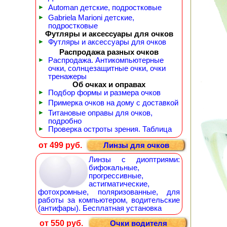
►
Automan детские, подростковые
►
Gabriela Marioni детские,
подростковые
Футляры и аксессуары для очков
►
Футляры и аксессуары для очков
Распродажа разных очков
►
Распродажа. Антикомпьютерные
очки, солнцезащитные очки, очки
тренажеры
Об очках и оправах
►
Подбор формы и размера очков
►
Примерка очков на дому с доставкой
►
Титановые оправы для очков,
подробно
►
Проверка остроты зрения. Таблица
от 499 руб.
Линзы для очков
Линзы с диоптриями:
бифокальные,
прогрессивные,
астигматические,
фотохромные, поляризованные, для
работы за компьютером, водительские
(антифары). Бесплатная установка
от 550 руб.
Очки водителя