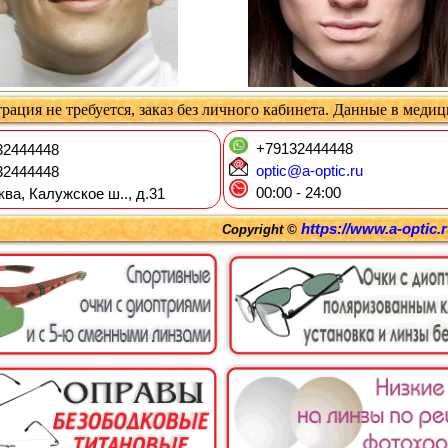
рация не требуется, заказ без личного кабинета. Данные в меди
+79132444448
2444448
optic@a-optic.ru
2444448
00:00 - 24:00
ква, Калужское ш.., д.31
https://www.a-optic.
Copyright ©