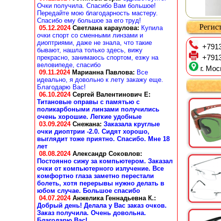
Очки получила. Спасибо Вам большое!
Передайте мою благодарность мастеру.
Спасибо ему большое за его труд!
Регист
05.12.2024
Светлана караулова
:
Купила
очки спорт со сменными линзами и
диоптриями, даже не знала, что такие
+7913
бывают, нашла только здесь, вижу
прекрасно, занимаюсь спортом, езжу на
+7913
веловипеде, спасибо
г. Мос
09.11.2024
Марианна Павлова
:
Все
идеально, я довольно к лету закажу еще.
Благодарю Вас!
06.10.2024
Сергей Валентинович Е:
Титановые оправы с памятью с
поликарбоными линзами получились
очень хорошие. Легкие удобные
03.09.2024
Снежана
:
Заказала круглые
очки диоптрии -2.0. Сидят хорошо,
выглядит тоже приятно. Спасибо. Мне 18
лет
08.08.2024
Александр Соковлов
:
Постоянно сижу за компьютером. Заказал
очки от компьютерного излучение. Все
комфортно глаза заметно перестали
болеть, хотя перерывы нужно делать в
юбом случае. Большое спасибо
04.07.2024
Анжелика Геннадьевна К.
:
Добрый день! Делала у Вас заказ очков.
Заказ получила. Очень довольна.
Благодарю Вас!