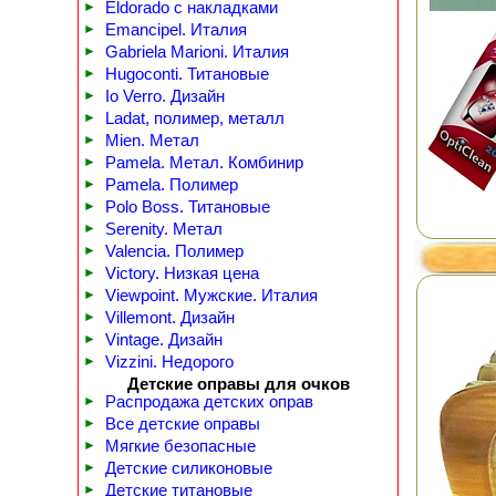
►
Eldorado с накладками
►
Emancipel. Италия
►
Gabriela Marioni. Италия
►
Hugoconti. Титановые
►
Io Verro. Дизайн
►
Ladat, полимер, металл
►
Mien. Метал
►
Pamela. Метал. Комбинир
►
Pamela. Полимер
►
Polo Boss. Титановые
►
Serenity. Метал
►
Valencia. Полимер
►
Victory. Низкая цена
►
Viewpoint. Мужские. Италия
►
Villemont. Дизайн
►
Vintage. Дизайн
►
Vizzini. Недорого
Детские оправы для очков
►
Распродажа детских оправ
►
Все детские оправы
►
Мягкие безопасные
►
Детские силиконовые
►
Детские титановые