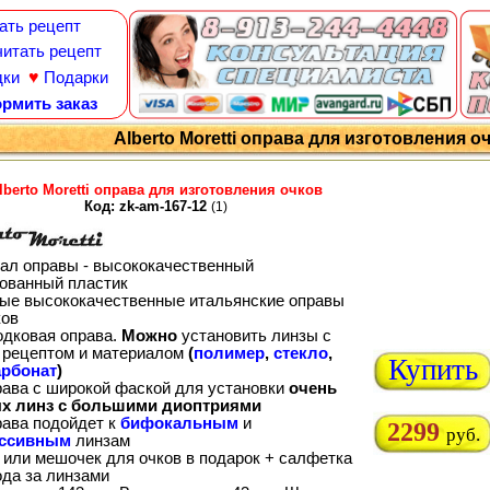
ать рецепт
итать рецепт
♥
дки
Подарки
рмить заказ
Alberto Moretti оправа для изготовления о
lberto Moretti оправа для изготовления очков
Код: zk-am-167-12
(1)
ал оправы - высококачественный
ованный пластик
ые высококачественные итальянские оправы
ков
одковая оправа.
Можно
установить линзы с
рецептом и материалом
(
полимер
,
стекло
,
Купить
рбонат
)
рава с широкой фаской для установки
очень
х линз с большими диоптриями
рава подойдет к
бифокальным
и
2299
руб.
ессивным
линзам
 или мешочек для очков в подарок + салфетка
ода за линзами