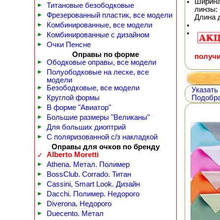
Ширина
►
Титановые безободковые
линзы: 
►
Фрезерованный пластик, все модели
Длина 
►
Комбинированные, все модели
►
Комбинированные с дизайном
►
Очки Пенсне
Оправы по форме
получи
►
Ободковые оправы, все модели
►
Полуободковые на леске, все
модели
►
Безободковые, все модели
Указать
►
Круглой формы
Подобра
►
В форме "Авиатор"
►
Большие размеры "Великаны"
►
Для больших диоптрий
►
С поляризованной с/з накладкой
Оправы для очков по бренду
Alberto Moretti
✓
►
Athena. Метал. Полимер
►
BossClub. Corrado. Титан
►
Cassini, Smart Look. Дизайн
►
Dacchi. Полимер. Недорого
►
Diverona. Недорого
►
Duecento. Метал