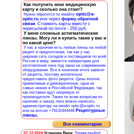
Как получить мою медицинскую
карту и сколько она стоит?
optic@a-
Нужно обратится по емайлу
optic.ru
или через
форму обратной
связи
Стоимоть карты вместе с
.
пересылкой по почте - 250 руб.
У меня сложные астигматические
линзы. Могу ли я купить такие у вас и
по какой цене?
У нас в наличии есть любые линзы на любой
рецепт и предпочтения, так как у нас
широкая сеть складов и поставщиков по всей
России и миру, имеются лаборатории для
изготовления линз под заказ на современном
оборудовании. Все в конечном итоге зависит
от рецепта, поэтому желательно
предоставить фото рецепта. Цены вполне
приемлемые и демократичные, одни из
самых низких в Российской Федерации, так
как поставки идут напрямую от
производителя. Также по всем вопросам по
наличию и заказу линз можно написать
администратору на емэйл optic@a-optic.ru
Рецептурные
или на вотсап +79132444448
линзы.
Все комментарии
07.12.2024
Устинова Вера
:
Здравствуйте!