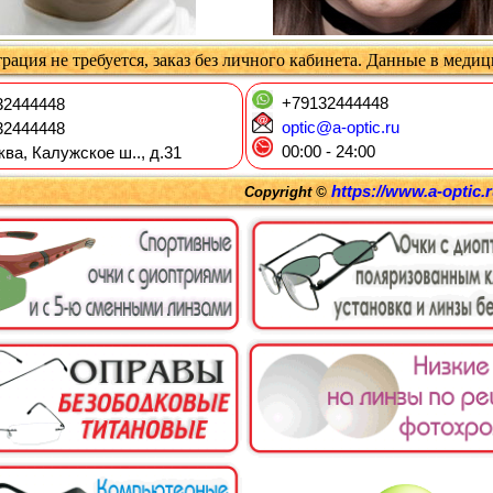
рация не требуется, заказ без личного кабинета. Данные в меди
+79132444448
2444448
optic@a-optic.ru
2444448
00:00 - 24:00
ква, Калужское ш.., д.31
https://www.a-optic.
Copyright ©