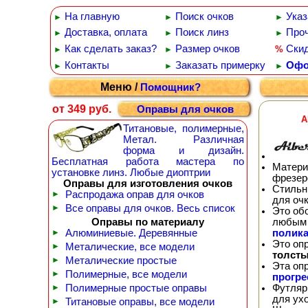
На главную
Поиск очков
Указ
►
►
►
Доставка, оплата
Поиск линз
Проч
►
►
►
Как сделать заказ?
Размер очков
Ски
%
►
►
Контакты
Заказать примерку
Офо
►
►
►
Меню /
Помощник?
от 349 руб.
Оправы для очков
A
Титановые, полимерные,
Метал. Различная
форма и дизайн.
Бесплатная работа мастера по
Матери
установке линз. Любые диоптрии
фрезер
Оправы для изготовления очков
Стильн
►
Распродажа оправ для очков
для оч
►
Все оправы для очков. Весь список
Это об
любым 
Оправы по материалу
полика
►
Алюминиевые. Деревянные
Это оп
►
Металические, все модели
толсты
►
Металические простые
Эта оп
►
Полимерные, все модели
прогр
Футляр
►
Полимерные простые оправы
для ух
►
Титановые оправы, все модели