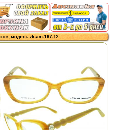
чков, модель zk-am-167-12