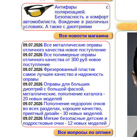
Антифары с
поляризацией.
Безопасность и комфорт
автомобилиста. Вождение в различных
условиях. А также с диоптриями
Все новости магазина
Все металлические оправы
09.07.2026
отличного качества новое поступление
Все полимерные оправы
09.07.2026
отличного качества от 300 руб новое
поступление
Фрезерованный пластик
09.07.2026
самое лучшее качество и надежность
оправы
Оправы для больших
09.07.2026
диоптрий с большой фаской,
металлические, пополнение каталога -
20 новых моделей
Пополнение недорогих очков
09.07.2026
во всех разделах, хорошее качество,
приятный дизайн - 30 новых моделей.
Мягкие безопасные детские и
09.07.2026
подростковые очки - 12 новых моделей
Все вопросы по оптике