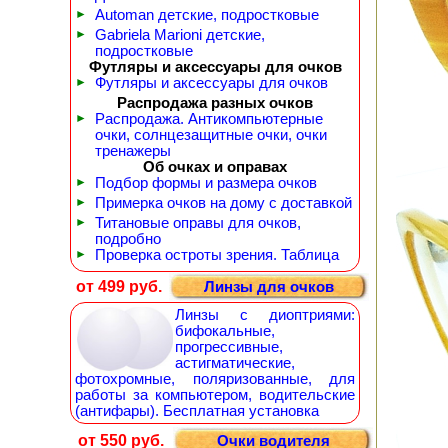
►
Automan детские, подростковые
►
Gabriela Marioni детские,
подростковые
Футляры и аксессуары для очков
►
Футляры и аксессуары для очков
Распродажа разных очков
►
Распродажа. Антикомпьютерные
очки, солнцезащитные очки, очки
тренажеры
Об очках и оправах
►
Подбор формы и размера очков
►
Примерка очков на дому с доставкой
►
Титановые оправы для очков,
подробно
►
Проверка остроты зрения. Таблица
от 499 руб.
Линзы для очков
Линзы с диоптриями:
бифокальные,
прогрессивные,
астигматические,
фотохромные, поляризованные, для
работы за компьютером, водительские
(антифары). Бесплатная установка
от 550 руб.
Очки водителя