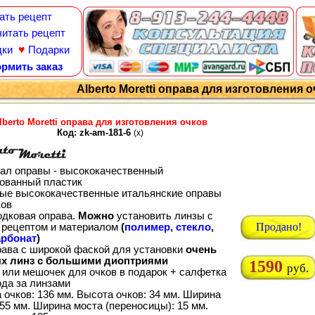
ать рецепт
итать рецепт
♥
дки
Подарки
рмить заказ
Alberto Moretti оправа для изготовления о
lberto Moretti оправа для изготовления очков
Код: zk-am-181-6
(x)
ал оправы - высококачественный
ованный пластик
ые высококачественные итальянские оправы
ков
одковая оправа.
Можно
установить линзы с
Продано!
рецептом и материалом
(
полимер
,
стекло
,
рбонат
)
рава с широкой фаской для установки
очень
х линз с большими диоптриями
1590
руб.
 или мешочек для очков в подарок + салфетка
ода за линзами
 очков: 136 мм. Высота очков: 34 мм. Ширина
55 мм. Ширина моста (переносицы): 15 мм.