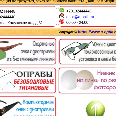
рация не требуется, заказ без личного кабинета. Данные в меди
+79132444448
2444448
optic@a-optic.ru
2444448
00:00 - 24:00
ква, Калужское ш.., д.31
https://www.a-optic.
Copyright ©