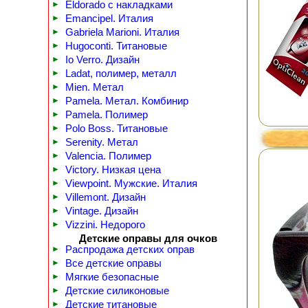
►
Eldorado с накладками
►
Emancipel. Италия
►
Gabriela Marioni. Италия
►
Hugoconti. Титановые
►
Io Verro. Дизайн
►
Ladat, полимер, металл
►
Mien. Метал
►
Pamela. Метал. Комбинир
►
Pamela. Полимер
►
Polo Boss. Титановые
►
Serenity. Метал
►
Valencia. Полимер
►
Victory. Низкая цена
►
Viewpoint. Мужские. Италия
►
Villemont. Дизайн
►
Vintage. Дизайн
►
Vizzini. Недорого
Детские оправы для очков
►
Распродажа детских оправ
►
Все детские оправы
►
Мягкие безопасные
►
Детские силиконовые
►
Детские титановые