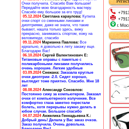
Регист
Очки получила. Спасибо Вам большое!
Передайте мою благодарность мастеру.
Спасибо ему большое за его труд!
+7913
05.12.2024
Светлана караулова
:
Купила
+7913
очки спорт со сменными линзами и
диоптриями, даже не знала, что такие
г. Мос
бывают, нашла только здесь, вижу
прекрасно, занимаюсь спортом, езжу на
веловипеде, спасибо
09.11.2024
Марианна Павлова
:
Все
идеально, я довольно к лету закажу еще.
Благодарю Вас!
06.10.2024
Сергей Валентинович Е:
Титановые оправы с памятью с
поликарбоными линзами получились
очень хорошие. Легкие удобные
03.09.2024
Снежана
:
Заказала круглые
очки диоптрии -2.0. Сидят хорошо,
выглядит тоже приятно. Спасибо. Мне 18
лет
08.08.2024
Александр Соковлов
:
Постоянно сижу за компьютером. Заказал
очки от компьютерного излучение. Все
комфортно глаза заметно перестали
болеть, хотя перерывы нужно делать в
юбом случае. Большое спасибо
04.07.2024
Анжелика Геннадьевна К.
:
Добрый день! Делала у Вас заказ очков.
Заказ получила. Очень довольна.
Благодарю Вас!