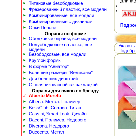
Длина 
►
Титановые безободковые
►
Фрезерованный пластик, все модели
►
Комбинированные, все модели
►
Комбинированные с дизайном
Подроб
►
Очки Пенсне
Оправы по форме
►
Ободковые оправы, все модели
►
Полуободковые на леске, все
Указать
модели
Подобра
►
Безободковые, все модели
►
Круглой формы
►
В форме "Авиатор"
►
Большие размеры "Великаны"
►
Для больших диоптрий
►
С поляризованной с/з накладкой
Оправы для очков по бренду
Alberto Moretti
✓
►
Athena. Метал. Полимер
►
BossClub. Corrado. Титан
►
Cassini, Smart Look. Дизайн
►
Dacchi. Полимер. Недорого
►
Diverona. Недорого
►
Duecento. Метал