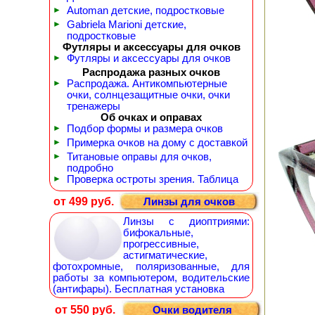
►
Automan детские, подростковые
►
Gabriela Marioni детские,
подростковые
Футляры и аксессуары для очков
►
Футляры и аксессуары для очков
Распродажа разных очков
►
Распродажа. Антикомпьютерные
очки, солнцезащитные очки, очки
тренажеры
Об очках и оправах
►
Подбор формы и размера очков
►
Примерка очков на дому с доставкой
►
Титановые оправы для очков,
подробно
►
Проверка остроты зрения. Таблица
от 499 руб.
Линзы для очков
Линзы с диоптриями:
бифокальные,
прогрессивные,
астигматические,
фотохромные, поляризованные, для
работы за компьютером, водительские
(антифары). Бесплатная установка
от 550 руб.
Очки водителя