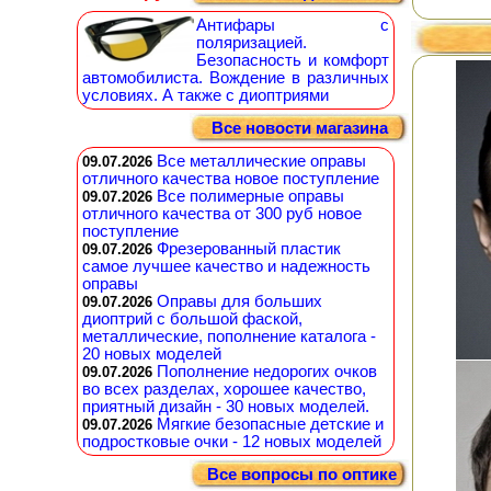
Антифары с
поляризацией.
Безопасность и комфорт
автомобилиста. Вождение в различных
условиях. А также с диоптриями
Все новости магазина
Все металлические оправы
09.07.2026
отличного качества новое поступление
Все полимерные оправы
09.07.2026
отличного качества от 300 руб новое
поступление
Фрезерованный пластик
09.07.2026
самое лучшее качество и надежность
оправы
Оправы для больших
09.07.2026
диоптрий с большой фаской,
металлические, пополнение каталога -
20 новых моделей
Пополнение недорогих очков
09.07.2026
во всех разделах, хорошее качество,
приятный дизайн - 30 новых моделей.
Мягкие безопасные детские и
09.07.2026
подростковые очки - 12 новых моделей
Все вопросы по оптике