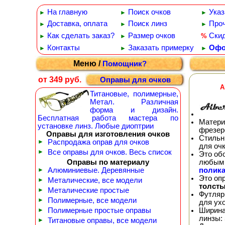
На главную
Поиск очков
Указ
►
►
►
Доставка, оплата
Поиск линз
Проч
►
►
►
Как сделать заказ?
Размер очков
Ски
%
►
►
Контакты
Заказать примерку
Офо
►
►
►
Меню /
Помощник?
от 349 руб.
Оправы для очков
A
Титановые, полимерные,
Метал. Различная
форма и дизайн.
Бесплатная работа мастера по
Матери
установке линз. Любые диоптрии
фрезер
Оправы для изготовления очков
Стильн
►
Распродажа оправ для очков
для оч
►
Все оправы для очков. Весь список
Это об
любым 
Оправы по материалу
полика
►
Алюминиевые. Деревянные
Это оп
►
Металические, все модели
толсты
►
Металические простые
Футляр
►
Полимерные, все модели
для ух
Ширина
►
Полимерные простые оправы
линзы: 
►
Титановые оправы, все модели