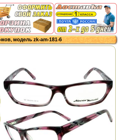
чков, модель zk-am-181-6