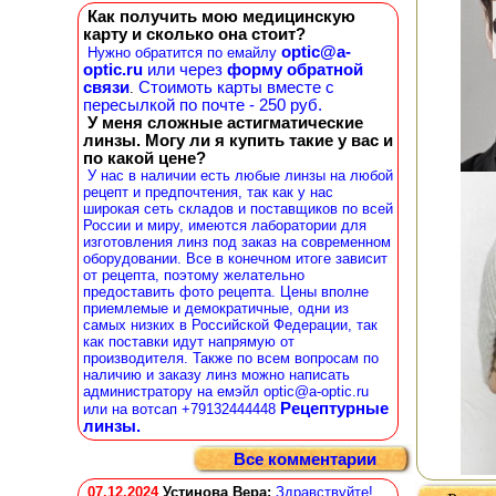
Как получить мою медицинскую
карту и сколько она стоит?
optic@a-
Нужно обратится по емайлу
optic.ru
или через
форму обратной
связи
Стоимоть карты вместе с
.
пересылкой по почте - 250 руб.
У меня сложные астигматические
линзы. Могу ли я купить такие у вас и
по какой цене?
У нас в наличии есть любые линзы на любой
рецепт и предпочтения, так как у нас
широкая сеть складов и поставщиков по всей
России и миру, имеются лаборатории для
изготовления линз под заказ на современном
оборудовании. Все в конечном итоге зависит
от рецепта, поэтому желательно
предоставить фото рецепта. Цены вполне
приемлемые и демократичные, одни из
самых низких в Российской Федерации, так
как поставки идут напрямую от
производителя. Также по всем вопросам по
наличию и заказу линз можно написать
администратору на емэйл optic@a-optic.ru
Рецептурные
или на вотсап +79132444448
линзы.
Все комментарии
07.12.2024
Устинова Вера
:
Здравствуйте!