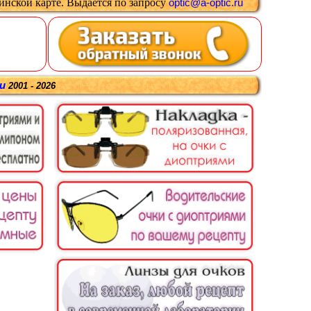
цинской карте
.
Выдается
по запросу
optic@a-optic.ru
ru
2001 - 2026